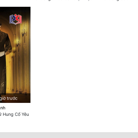
giờ trước
ánh
ứ Hung Cổ Yêu