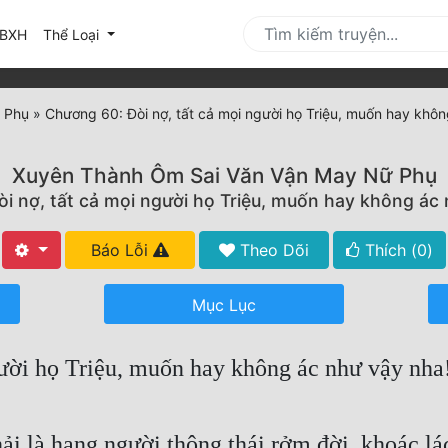
urrent)
BXH
Thể Loại
 Phụ
»
Chương 60: Đòi nợ, tất cả mọi người họ Triệu, muốn hay khôn
Xuyên Thành Ôm Sai Văn Vận May Nữ Phụ
i nợ, tất cả mọi người họ Triệu, muốn hay không ác n
Báo Lỗi
Theo Dõi
Thích (
0
)
Mục Lục
ười họ Triệu, muốn hay không ác như vậy nha!
là hạng người thông thái rởm đời, khoác lác