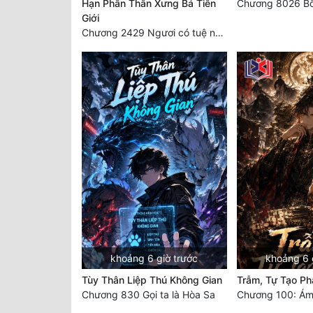
Hạn Phân Thân Xưng Bá Tiên
Chương 8026 Bố
Giới
Chương 2429 Ngươi có tuệ nhãn? Ta có...
khoảng 6 giờ trước
khoảng 6 
Tùy Thân Liệp Thú Không Gian
Trẫm, Tự Tạo Ph
Chương 830 Gọi ta là Hòa Sa