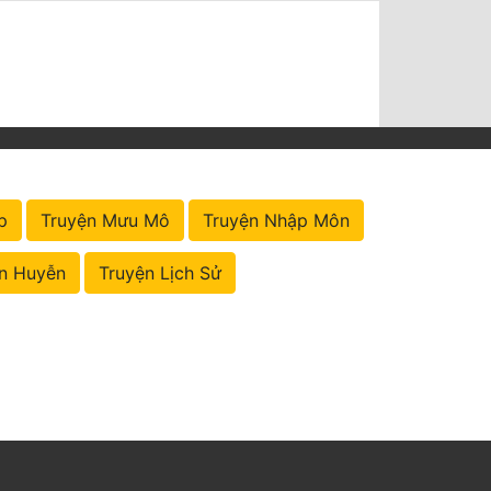
p
Truyện Mưu Mô
Truyện Nhập Môn
n Huyễn
Truyện Lịch Sử