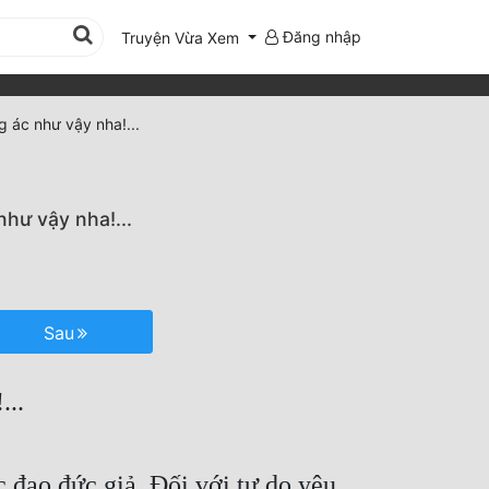
Đăng nhập
Truyện Vừa Xem
g ác như vậy nha!...
hư vậy nha!...
Sau
...
 đạo đức giả. Đối với tự do yêu