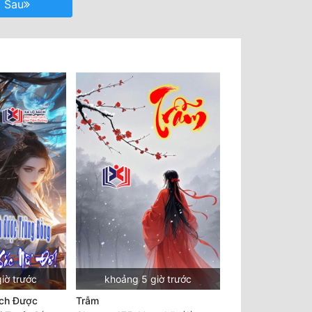
Sau
iờ trước
khoảng 5 giờ trước
ạch Được
Trẫm