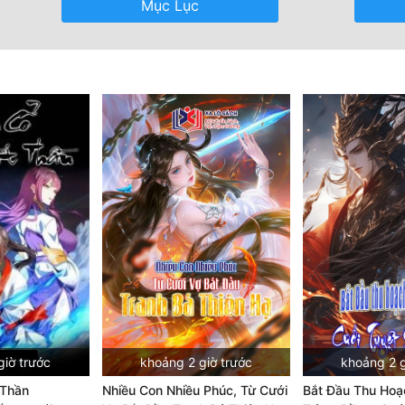
Mục Lục
giờ trước
khoảng 2 giờ trước
khoảng 2 g
 Thần
Nhiều Con Nhiều Phúc, Từ Cưới
Bắt Đầu Thu Ho