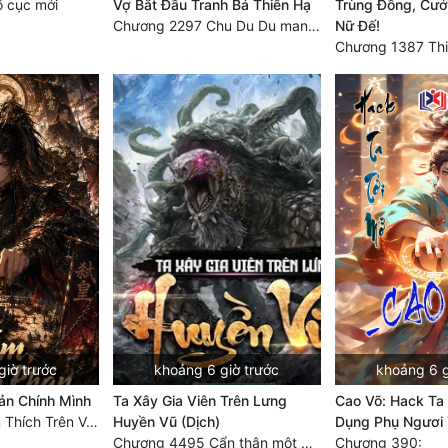
 cục mới
Vợ Bắt Đầu Tranh Bá Thiên Hạ
Trùng Đồng, Cướ
Chương 2297 Chu Du Du mang thai
Nữ Đế!
Chương 1387 Thi
giờ trước
khoảng 6 giờ trước
khoảng 6 g
ản Chính Mình
Ta Xây Gia Viên Trên Lưng
Cao Võ: Hack Ta 
Chương 100: Ám Thích Trên Vân Sơn
Huyền Vũ (Dịch)
Dụng Phụ Ngươi 
Chương 4495 Cẩn thận một chút vẫn là tốt.
Chương 390: