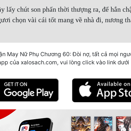
 lấy chút son phấn thời thượng ra, để hắn ch
gươi chọn vài cái tốt mang về nhà đi, nương th
n May Nữ Phụ Chương 60: Đòi nợ, tất cả mọi ngườ
n app của xalosach.com, vui lòng click vào link dưới