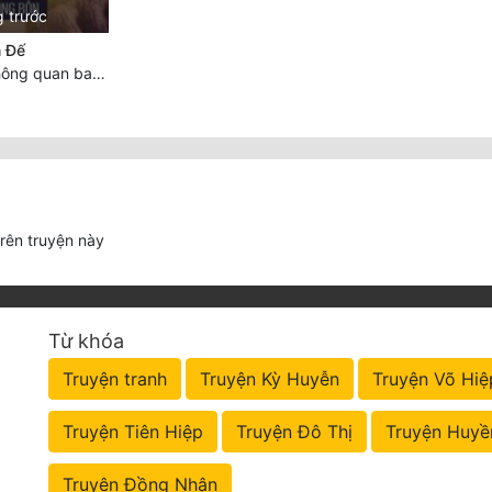
g trước
 Đế
Chương 7614 Thông quan ban thưởng, Ngục Hải Yên Thần Quang
trên truyện này
Từ khóa
Truyện tranh
Truyện Kỳ Huyễn
Truyện Võ Hiệ
Truyện Tiên Hiệp
Truyện Đô Thị
Truyện Huyề
Truyện Đồng Nhân