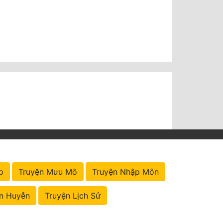
p
Truyện Mưu Mô
Truyện Nhập Môn
n Huyễn
Truyện Lịch Sử