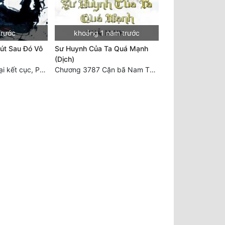
trước
khoảng 1 năm trước
út Sau Đó Vô
Sư Huynh Của Ta Quá Mạnh
(Dịch)
Chương 2511 - Đại kết cục, Phiên ngoại thiên: Chư thiên quy nhất giới, vĩnh hằng thế giới. Hết!
Chương 3787 Cặn bã Nam Thiên Đạo