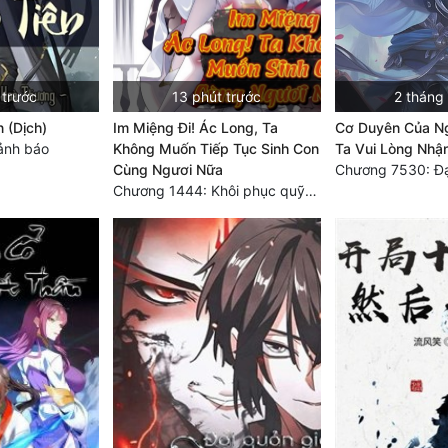
 trước
13 phút trước
2 tháng
n (Dịch)
Im Miệng Đi! Ác Long, Ta
Cơ Duyên Của Ng
ảnh báo
Không Muốn Tiếp Tục Sinh Con
Ta Vui Lòng Nhậ
Cùng Ngươi Nữa
Chương 1444: Khôi phục quỹ đạo