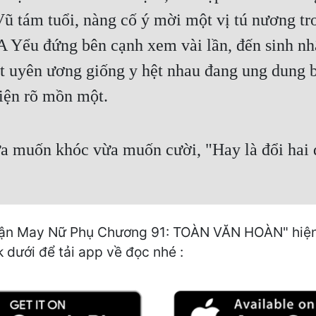
ũ tám tuổi, nàng cố ý mời một vị tú nương tr
 A Yểu đứng bên cạnh xem vài lần, đến sinh nh
ịt uyên ương giống y hệt nhau đang ung dung bơ
hiện rõ mồn một.
 muốn khóc vừa muốn cười, "Hay là đổi hai đ
ận May Nữ Phụ Chương 91: TOÀN VĂN HOÀN" hiện c
k dưới để tải app về đọc nhé :