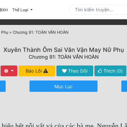
urrent)
BXH
Thể Loại
 Phụ
»
Chương 91: TOÀN VĂN HOÀN
Xuyên Thành Ôm Sai Văn Vận May Nữ Phụ
Chương 91: TOÀN VĂN HOÀN
Báo Lỗi
Theo Dõi
Thích (
0
)
Mục Lục
 hiểu hết nỗi vất vả của các bà mẹ. Nguyễn 