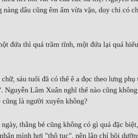
g nàng dâu cũng êm ấm vừa vặn, duy chỉ có ch
ột đứa thì quá trầm tĩnh, một đứa lại quá hi
 chữ, sáu tuổi đã có thể ê a đọc theo lưng ph
. Nguyễn Lâm Xuân nghĩ thế nào cũng không t
bé cũng là người xuyên không?
ngày, thằng bé cũng không có gì quá đặc biệt, 
ận mình hơi "thô tục", nên lập chí bồi dưỡng