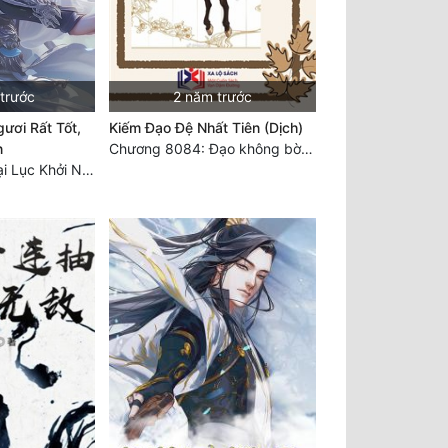
 trước
2 năm trước
ươi Rất Tốt,
Kiếm Đạo Đệ Nhất Tiên (Dịch)
n
Chương 8084: Đạo không bờ bến (Đại kết cục) (10)
Chương 7530: Đại Lục Khởi Nguyên – Kiến Thành 71