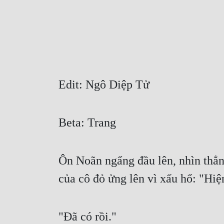
Edit: Ngô Diệp Tử
Beta: Trang
Ôn Noãn ngẩng đầu lên, nhìn thẳn
của cô đỏ ửng lên vì xấu hổ: "Hiện
"Đã có rồi."