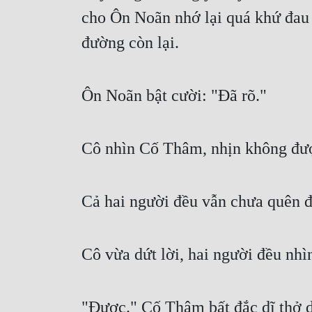
cho Ôn Noãn nhớ lại quá khứ đau 
đường còn lại.
Ôn Noãn bật cười: "Đã rõ."
Cô nhìn Cố Thâm, nhịn không được
Cả hai người đều vẫn chưa quên đ
Cô vừa dứt lời, hai người đều nhì
"Được." Cố Thâm bất đắc dĩ thở d