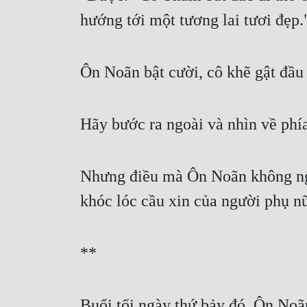
hướng tới một tương lai tươi đẹp.
Ôn Noãn bật cười, cô khẽ gật đầu
Hãy bước ra ngoài và nhìn về phía
Nhưng điều mà Ôn Noãn không ngờ
khóc lóc cầu xin của người phụ nữ 
**
Buổi tối ngày thứ bảy đó, Ôn Noãn