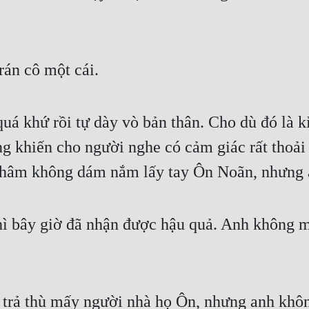
rán cô một cái.
á khứ rồi tự dày vò bản thân. Cho dù đó là k
ng khiến cho người nghe có cảm giác rất thoải
Thâm không dám nắm lấy tay Ôn Noãn, nhưng a
thì bây giờ đã nhận được hậu quả. Anh không 
 trả thù mấy người nhà họ Ôn, nhưng anh khô