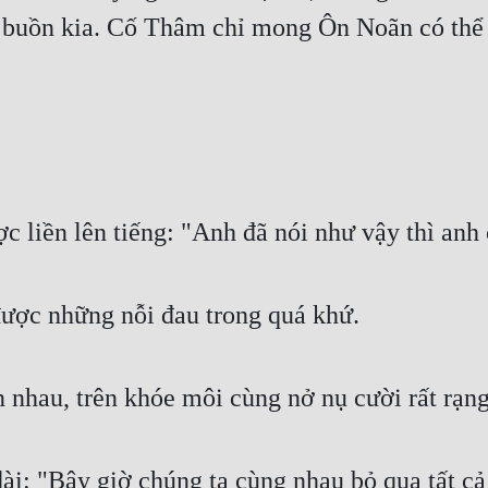
buồn kia. Cố Thâm chỉ mong Ôn Noãn có thể s
 liền lên tiếng: "Anh đã nói như vậy thì anh
ược những nỗi đau trong quá khứ.
n nhau, trên khóe môi cùng nở nụ cười rất rạng
ài: "Bây giờ chúng ta cùng nhau bỏ qua tất cả