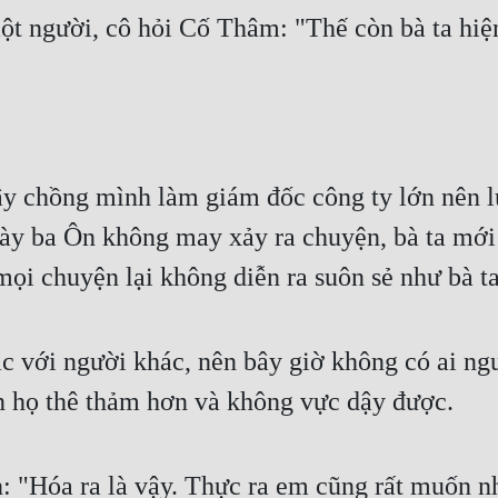
ột người, cô hỏi Cố Thâm: "Thế còn bà ta hiện
ậy chồng mình làm giám đốc công ty lớn nên lú
ày ba Ôn không may xảy ra chuyện, bà ta mới h
mọi chuyện lại không diễn ra suôn sẻ như bà ta
ạc với người khác, nên bây giờ không có ai ngu
 họ thê thảm hơn và không vực dậy được.
: "Hóa ra là vậy. Thực ra em cũng rất muốn n