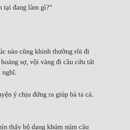
 tại đang làm gì?"
c nào cũng khinh thường rồi đi 
oảng sợ, vội vàng đi cầu cứu tất 
 nghĩ.
yện ý chịu đứng ra giúp bà ta cả. 
hìn thấy bộ dạng khúm núm cầu 