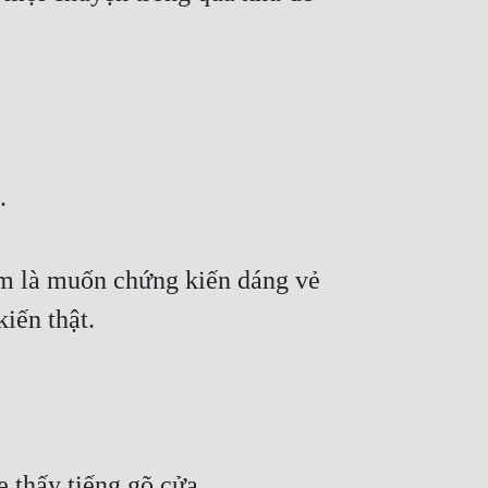
.
 là muốn chứng kiến dáng vẻ 
kiến thật.
 thấy tiếng gõ cửa.