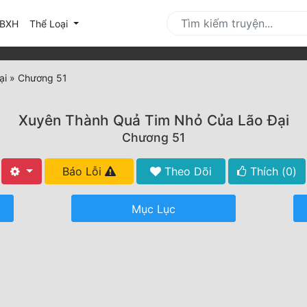
urrent)
BXH
Thể Loại
ại
»
Chương 51
Xuyên Thành Quả Tim Nhỏ Của Lão Đại
Chương 51
Báo Lỗi
Theo Dõi
Thích (
0
)
Mục Lục