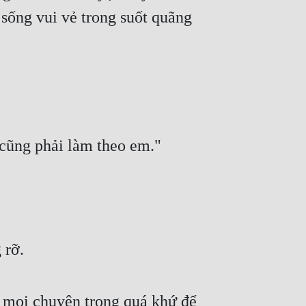
ống vui vẻ trong suốt quãng 
 cũng phải làm theo em."
 rỡ.
 mọi chuyện trong quá khứ để 