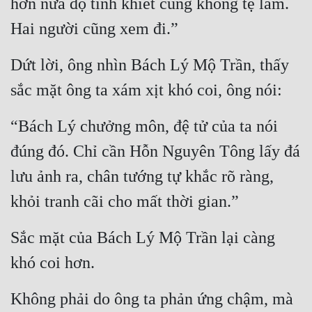
hơn nữa độ tinh khiết cũng không tệ lắm. 
Hai người cũng xem đi.”
Mưu Mô
Mạt Thế
Dứt lời, ông nhìn Bách Lý Mộ Trần, thấy 
Mỹ Thực
sắc mặt ông ta xám xịt khó coi, ông nói:
Ngôn Tình
“Bách Lý chưởng môn, đệ tử của ta nói 
Ngược
đúng đó. Chỉ cần Hỗn Nguyên Tông lấy đá 
Nữ Cường
lưu ảnh ra, chân tướng tự khắc rõ ràng, 
Nữ Phụ
khỏi tranh cãi cho mất thời gian.”
Phong Thủy - Tâm Linh
Sắc mặt của Bách Lý Mộ Trần lại càng 
Phương Tây
khó coi hơn.
Phản Phái
Không phải do ông ta phản ứng chậm, mà 
Quan Trường