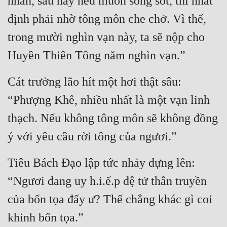
nhân, sau này nếu muốn sống sót, thì nhất 
định phải nhờ tông môn che chở. Vì thế, 
trong mười nghìn vạn này, ta sẽ nộp cho 
Huyền Thiên Tông năm nghìn vạn.”
Cát trưởng lão hít một hơi thật sâu: 
“Phượng Khê, nhiều nhất là một vạn linh 
thạch. Nếu không tông môn sẽ không đồng 
ý với yêu cầu rời tông của ngươi.”
Tiêu Bách Đạo lập tức nhảy dựng lên: 
“Ngươi đang uy h.i.ế.p đệ tử thân truyền 
của bổn tọa đấy ư? Thế chẳng khác gì coi 
khinh bổn tọa.”