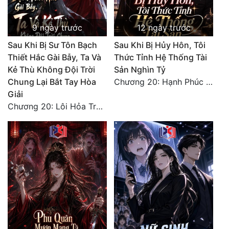
9 ngày trước
12 ngày trước
Sau Khi Bị Sư Tôn Bạch
Sau Khi Bị Hủy Hôn, Tôi
Thiết Hắc Gài Bẫy, Ta Và
Thức Tỉnh Hệ Thống Tài
Kẻ Thù Không Đội Trời
Sản Nghìn Tỷ
Chung Lại Bắt Tay Hòa
Chương 20: Hạnh Phúc Viên Mãn (Hết)
Giải
Chương 20: Lôi Hỏa Trường Minh (Hết)