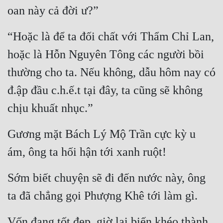
oan này cả đời ư?”
“Hoặc là để ta đối chất với Thẩm Chỉ Lan, 
hoặc là Hỗn Nguyên Tông các người bồi 
thường cho ta. Nếu không, dẫu hôm nay có 
đ.ập đầu c.h.ế.t tại đây, ta cũng sẽ không 
chịu khuất nhục.”
Gương mặt Bách Lý Mộ Trần cực kỳ u 
ám, ông ta hối hận tới xanh ruột!
Sớm biết chuyện sẽ đi đến nước này, ông 
ta đã chẳng gọi Phượng Khê tới làm gì.
Vốn đang tốt đẹp, giờ lại biến khéo thành 