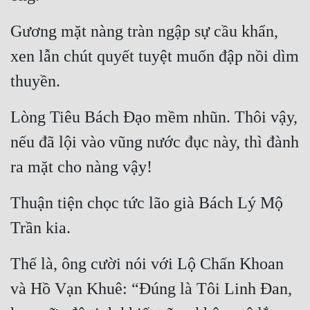
Hài Hước
Gương mặt nàng tràn ngập sự cầu khẩn, 
Hệ Thống
xen lẫn chút quyết tuyệt muốn đập nồi dìm 
Học Đường
thuyền.
Khoa Huyễn
Lòng Tiêu Bách Đạo mềm nhũn. Thôi vậy, 
Khoa Huyễn Không Gian
nếu đã lội vào vũng nước đục này, thì đành 
Kinh Dị
ra mặt cho nàng vậy!
Kiếm Hiệp
Kỳ Huyễn
Thuận tiện chọc tức lão già Bách Lý Mộ 
Trần kia.
Kỳ Ảo
Linh Dị
Thế là, ông cười nói với Lộ Chấn Khoan 
Làm Giàu
và Hồ Vạn Khuê: “Đúng là Tôi Linh Đan, 
Lịch Sử