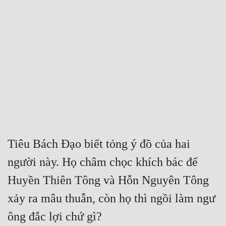
Free
Hậu Cung
Truyện Convert
Truyện Dịch
Truyện Nhập Môn
Truyện ngắn
Xa Lộ Dịch
Tiêu Bách Đạo biết tỏng ý đồ của hai 
người này. Họ châm chọc khích bác để 
Cung Đấu
Huyền Thiên Tông và Hỗn Nguyên Tông 
Cạnh Kỹ
xảy ra mâu thuẫn, còn họ thì ngồi làm ngư 
Cổ Tiên Hiệp
ông đắc lợi chứ gì?