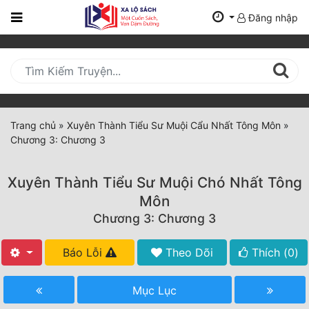
Đăng nhập
Trang
Chủ
Mới
Cập
Nhật
Trang chủ
»
Xuyên Thành Tiểu Sư Muội Cẩu Nhất Tông Môn
»
(current)
Chương 3: Chương 3
BXH
Thể Loại
Xuyên Thành Tiểu Sư Muội Chó Nhất Tông
Môn
Chương 3: Chương 3
Tất Cả
Truyện Mới Ra
Báo Lỗi
Theo Dõi
Thích (
0
)
Hoàn Thành
Mục Lục