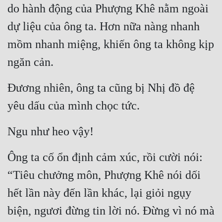
do hành động của Phượng Khê nằm ngoài 
Quân Sự
dự liệu của ông ta. Hơn nữa nàng nhanh 
Sảng Văn
mồm nhanh miệng, khiến ông ta không kịp 
Sắc
ngăn cản.
Sủng
Đương nhiên, ông ta cũng bị Nhị đồ đệ 
Thanh Xuân
yêu dấu của mình chọc tức.
Tiên Hiệp
Ngu như heo vậy!
Tiểu Thuyết
Trinh Thám
Ông ta cố ổn định cảm xúc, rồi cười nói: 
“Tiêu chưởng môn, Phượng Khê nói dối 
Triều Đấu
hết lần này đến lần khác, lại giỏi ngụy 
Trùng Sinh
biện, ngươi đừng tin lời nó. Đừng vì nó mà 
Trọng Sinh