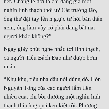
hết. Chẳng lẽ đời ta chỉ đáng giá một 
nghìn linh thạch thôi ư? Cát trưởng lão, 
ông thử đặt tay lên n.g.ự.c tự hỏi bản thân 
xem, ông làm vậy có phải đang bắt nạt 
người khác không?”
Ngay giây phút nghe nhắc tới linh thạch, 
cả người Tiêu Bách Đạo như được bơm 
m.áu.
“Khụ khụ, tiểu nha đầu nói đúng đó. Hỗn 
Nguyên Tông của các ngươi lắm tiền 
nhiều của, chỉ bồi thường một nghìn linh 
thạch thì cũng quá keo kiệt rồi. Phượng 