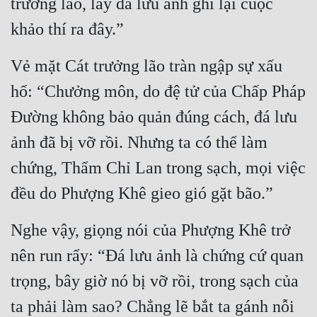
trưởng lão, lấy đá lưu ảnh ghi lại cuộc 
khảo thí ra đây.”
Đẹp
Đẹp Hiệp
Vẻ mặt Cát trưởng lão tràn ngập sự xấu 
hổ: “Chưởng môn, do đệ tử của Chấp Pháp 
Tính Cách Nhân Vật :
Đường không bảo quản đúng cách, đá lưu 
Cơ Trí
ảnh đã bị vỡ rồi. Nhưng ta có thể làm 
Sát Phạt Quyết Đoán
chứng, Thẩm Chỉ Lan trong sạch, mọi việc 
Vô Sỉ
đều do Phượng Khê gieo gió gặt bão.”
Điềm Đạm
Nghe vậy, giọng nói của Phượng Khê trở 
nên run rẩy: “Đá lưu ảnh là chứng cứ quan 
trọng, bây giờ nó bị vỡ rồi, trong sạch của 
ta phải làm sao? Chẳng lẽ bắt ta gánh nỗi 