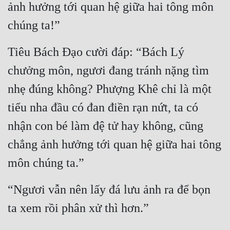
ảnh hưởng tới quan hệ giữa hai tông môn 
Tu Chân
chúng ta!”
Tu Tiên
Tiêu Bách Đạo cười đáp: “Bách Lý 
Tội Phạm
chưởng môn, ngươi đang tránh nặng tìm 
Vô Địch
nhẹ đúng không? Phượng Khê chỉ là một 
Võ Hiệp
tiểu nha đầu có đan điền rạn nứt, ta có 
Võng Du
nhận con bé làm đệ tử hay không, cũng 
Xuyên Không
chẳng ảnh hưởng tới quan hệ giữa hai tông 
Xuyên Nhanh
môn chúng ta.”
Xuyên Sách
“Ngươi vẫn nên lấy đá lưu ảnh ra để bọn 
Xuyên Thư
ta xem rồi phân xử thì hơn.”
Điền Văn