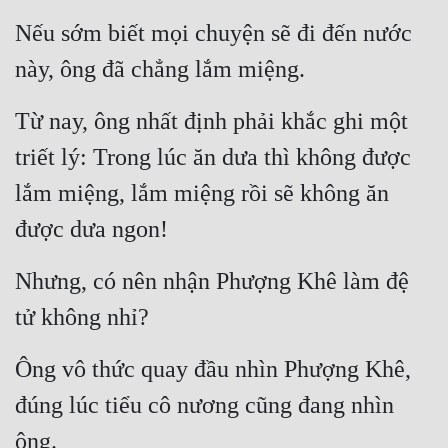
Cổ Đại
Nếu sớm biết mọi chuyện sẽ đi đến nước 
Du Hí
này, ông đã chẳng lắm miệng.
Dã Sử
Từ nay, ông nhất định phải khắc ghi một 
Dị Giới
triết lý: Trong lúc ăn dưa thì không được 
Dị Năng
lắm miệng, lắm miệng rồi sẽ không ăn 
Gia Đấu
được dưa ngon!
Góc Nhìn Nam
Nhưng, có nên nhận Phượng Khê làm đệ 
Góc Nhìn Nữ
tử không nhỉ?
Huyền Huyễn
Ông vô thức quay đầu nhìn Phượng Khê, 
Huyền Nghi
đúng lúc tiểu cô nương cũng đang nhìn 
Huyền Ảo
ông.