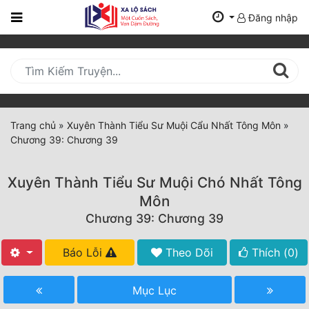
Đăng nhập
Trang
Chủ
Mới
Cập
Nhật
Trang chủ
»
Xuyên Thành Tiểu Sư Muội Cẩu Nhất Tông Môn
»
(current)
Chương 39: Chương 39
BXH
Thể Loại
Xuyên Thành Tiểu Sư Muội Chó Nhất Tông
Môn
Chương 39: Chương 39
Tất Cả
Truyện Mới Ra
Báo Lỗi
Theo Dõi
Thích (
0
)
Hoàn Thành
Mục Lục