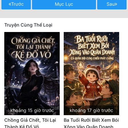
Trước
Mục Lục
Sau
Truyện Cùng Thể Loại
khoảng 15 giờ trước
khoảng 17 giờ trước
Chồng Giả Chết, Tôi Lại
Ba Tuổi Rưỡi Biết Xem Bói
Thành Kẻ Đổ Vỏ
Xông Vào Quân Doanh,