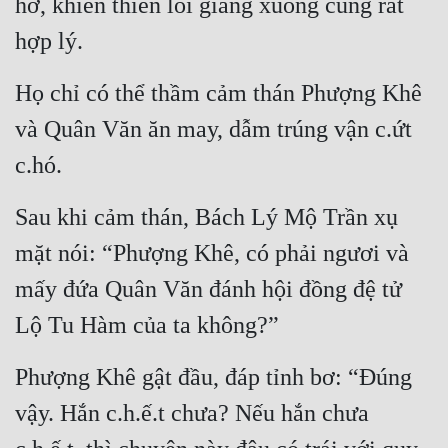
hở, khiến thiên lôi giáng xuống cũng rất 
hợp lý.
Họ chỉ có thể thầm cảm thán Phượng Khê 
và Quân Văn ăn may, dẫm trúng vận c.ứt 
c.hó.
Sau khi cảm thán, Bách Lý Mộ Trần xụ 
mặt nói: “Phượng Khê, có phải ngươi và 
mấy đứa Quân Văn đánh hội đồng đệ tử 
Lộ Tu Hàm của ta không?”
Phượng Khê gật đầu, đáp tỉnh bơ: “Đúng 
vậy. Hắn c.h.ế.t chưa? Nếu hắn chưa 