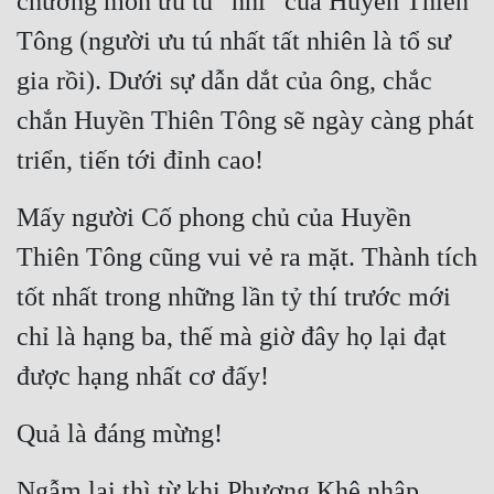
chưởng môn ưu tú “nhì” của Huyền Thiên 
Tu Chân
Tông (người ưu tú nhất tất nhiên là tổ sư 
Tu Tiên
gia rồi). Dưới sự dẫn dắt của ông, chắc 
Tội Phạm
chắn Huyền Thiên Tông sẽ ngày càng phát 
triển, tiến tới đỉnh cao!
Vô Địch
Võ Hiệp
Mấy người Cố phong chủ của Huyền 
Võng Du
Thiên Tông cũng vui vẻ ra mặt. Thành tích 
Xuyên Không
tốt nhất trong những lần tỷ thí trước mới 
chỉ là hạng ba, thế mà giờ đây họ lại đạt 
Xuyên Nhanh
được hạng nhất cơ đấy!
Xuyên Sách
Xuyên Thư
Quả là đáng mừng!
Điền Văn
Ngẫm lại thì từ khi Phượng Khê nhập 