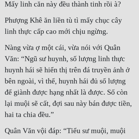
Mấy linh căn này đều thành tinh rồi à?
Cổ Đại
Du Hí
Phượng Khê ăn liền tù tì mấy chục cây 
Dã Sử
linh thực cấp cao mới chịu ngừng.
Dị Giới
Nàng vừa ợ một cái, vừa nói với Quân 
Dị Năng
Văn: “Ngũ sư huynh, số lượng linh thực 
Gia Đấu
huynh hái sẽ hiển thị trên đá truyền ảnh ở 
Góc Nhìn Nam
bên ngoài, vì thế, huynh hái đủ số lượng 
để giành được hạng nhất là được. Số còn 
Góc Nhìn Nữ
lại muội sẽ cất, đợi sau này bán được tiền, 
Huyền Huyễn
hai ta chia đều.”
Huyền Nghi
Huyền Ảo
Quân Văn vội đáp: “Tiểu sư muội, muội 