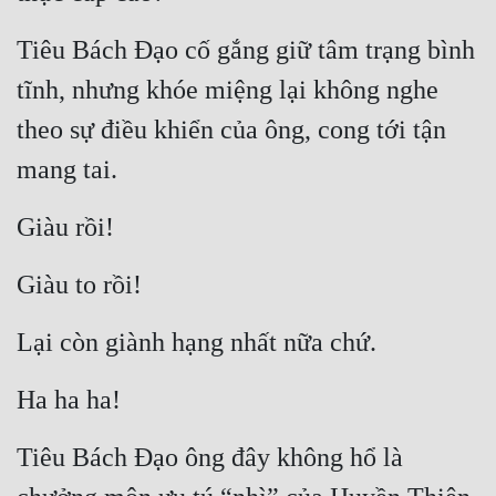
Quân Sự
Tiêu Bách Đạo cố gắng giữ tâm trạng bình 
Sảng Văn
tĩnh, nhưng khóe miệng lại không nghe 
Sắc
theo sự điều khiển của ông, cong tới tận 
mang tai.
Sủng
Thanh Xuân
Giàu rồi!
Tiên Hiệp
Giàu to rồi!
Tiểu Thuyết
Lại còn giành hạng nhất nữa chứ.
Trinh Thám
Triều Đấu
Ha ha ha!
Trùng Sinh
Tiêu Bách Đạo ông đây không hổ là 
Trọng Sinh