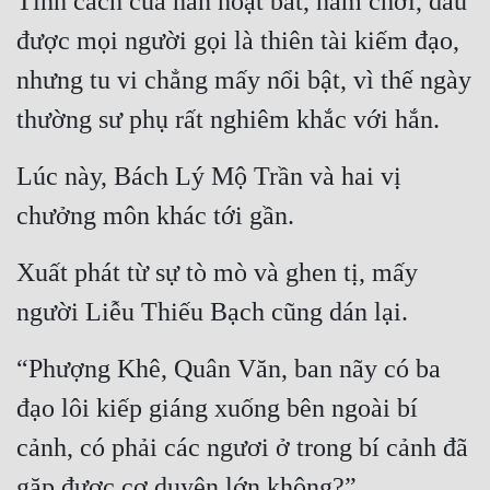
Tính cách của hắn hoạt bát, ham chơi, dẫu 
được mọi người gọi là thiên tài kiếm đạo, 
nhưng tu vi chẳng mấy nổi bật, vì thế ngày 
thường sư phụ rất nghiêm khắc với hắn.
Lúc này, Bách Lý Mộ Trần và hai vị 
chưởng môn khác tới gần.
Xuất phát từ sự tò mò và ghen tị, mấy 
người Liễu Thiếu Bạch cũng dán lại.
“Phượng Khê, Quân Văn, ban nãy có ba 
đạo lôi kiếp giáng xuống bên ngoài bí 
cảnh, có phải các ngươi ở trong bí cảnh đã 
gặp được cơ duyên lớn không?”