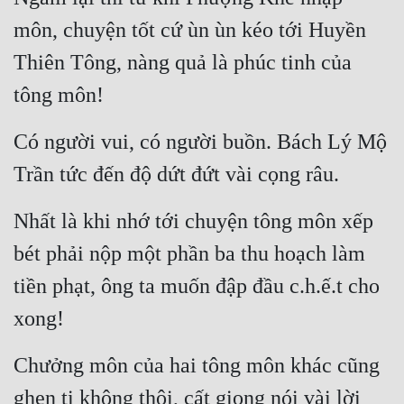
Đô Thị
môn, chuyện tốt cứ ùn ùn kéo tới Huyền 
Đông Phương
Thiên Tông, nàng quả là phúc tinh của 
Đông Phương Huyền Huyễn
tông môn!
Đồng Nhân
Có người vui, có người buồn. Bách Lý Mộ 
Trần tức đến độ dứt đứt vài cọng râu.
Cẩu Đạo Trường Sinh
Nhất là khi nhớ tới chuyện tông môn xếp 
Ngự Thú
bét phải nộp một phần ba thu hoạch làm 
Truyện Nam
tiền phạt, ông ta muốn đập đầu c.h.ế.t cho 
Truyện Nữ
xong!
Vô Địch Lưu
Chưởng môn của hai tông môn khác cũng 
Xây Dựng Thế Lực
ghen tị không thôi, cất giọng nói vài lời 
Đam Mỹ