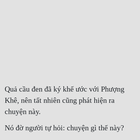
Free
Hậu Cung
Truyện Convert
Truyện Dịch
Truyện Nhập Môn
Truyện ngắn
Xa Lộ Dịch
Quả cầu đen đã ký khế ước với Phượng 
Khê, nên tất nhiên cũng phát hiện ra 
Cung Đấu
chuyện này.
Cạnh Kỹ
Nó đờ người tự hỏi: chuyện gì thế này?
Cổ Tiên Hiệp