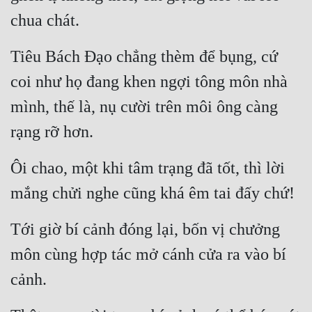
chua chát.
Đẹp
Tiêu Bách Đạo chẳng thèm để bụng, cứ 
Đẹp Hiệp
coi như họ đang khen ngợi tông môn nhà 
Tính Cách Nhân Vật :
mình, thế là, nụ cười trên môi ông càng 
Cơ Trí
rạng rỡ hơn.
Sát Phạt Quyết Đoán
Ôi chao, một khi tâm trạng đã tốt, thì lời 
Vô Sỉ
mắng chửi nghe cũng khá êm tai đấy chứ!
Điềm Đạm
Tới giờ bí cảnh đóng lại, bốn vị chưởng 
môn cùng hợp tác mở cánh cửa ra vào bí 
cảnh.