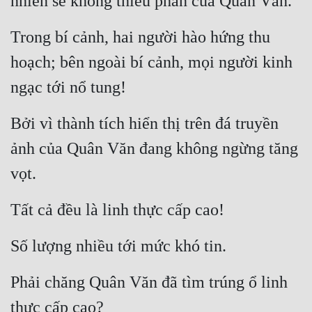
nhiên sẽ không thiếu phần của Quân Văn.
Mưu Mô
Trong bí cảnh, hai người hào hứng thu 
Mạt Thế
hoạch; bên ngoài bí cảnh, mọi người kinh 
Mỹ Thực
ngạc tới nổ tung!
Ngôn Tình
Bởi vì thành tích hiển thị trên đá truyền 
Ngược
ảnh của Quân Văn đang không ngừng tăng 
Nữ Cường
vọt.
Nữ Phụ
Tất cả đều là linh thực cấp cao!
Phong Thủy - Tâm Linh
Số lượng nhiều tới mức khó tin.
Phương Tây
Phản Phái
Phải chăng Quân Văn đã tìm trúng ổ linh 
thực cấp cao?
Quan Trường