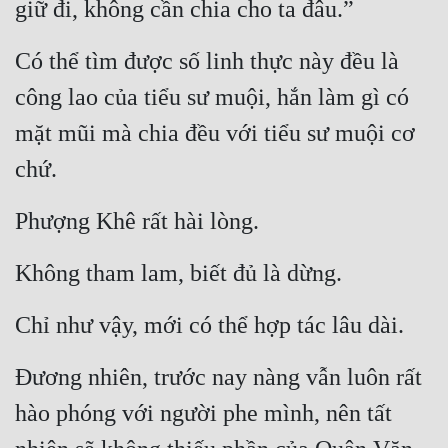
giữ đi, không cần chia cho ta đâu.”
Hài Hước
Hệ Thống
Có thể tìm được số linh thực này đều là 
Học Đường
công lao của tiểu sư muội, hắn làm gì có 
Khoa Huyễn
mặt mũi mà chia đều với tiểu sư muội cơ 
chứ.
Khoa Huyễn Không Gian
Kinh Dị
Phượng Khê rất hài lòng.
Kiếm Hiệp
Không tham lam, biết đủ là dừng.
Kỳ Huyễn
Chỉ như vậy, mới có thể hợp tác lâu dài.
Kỳ Ảo
Linh Dị
Đương nhiên, trước nay nàng vẫn luôn rất 
Làm Giàu
hào phóng với người phe mình, nên tất 
Lịch Sử