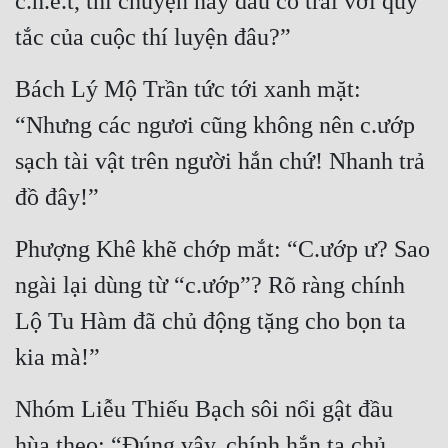
c.h.ế.t, thì chuyện này đâu có trái với quy 
tắc của cuộc thí luyện đâu?”
Bách Lý Mộ Trần tức tới xanh mặt: 
“Nhưng các ngươi cũng không nên c.ướp 
sạch tài vật trên người hắn chứ! Nhanh trả 
đồ đây!”
Phượng Khê khẽ chớp mắt: “C.ướp ư? Sao 
ngài lại dùng từ “c.ướp”? Rõ ràng chính 
Lộ Tu Hàm đã chủ động tặng cho bọn ta 
kia mà!”
Nhóm Liễu Thiếu Bạch sôi nổi gật đầu 
hùa theo: “Đúng vậy, chính hắn ta chủ 