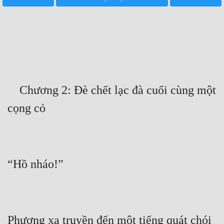
Free
Hậu Cung
Truyện Convert
Truyện Dịch
    Chương 2: Đè chết lạc đà cuối cùng một 
Truyện Nhập Môn
Truyện ngắn
Xa Lộ Dịch
Cung Đấu
Cạnh Kỹ
Cổ Tiên Hiệp
Phương xa truyền đến một tiếng quát chói 