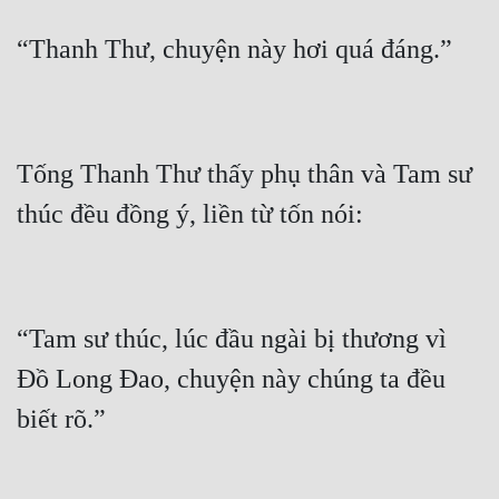
Đô Thị
Đông Phương
Đông Phương Huyền Huyễn
Đồng Nhân
Tống Thanh Thư thấy phụ thân và Tam sư 
Cẩu Đạo Trường Sinh
Ngự Thú
Truyện Nam
“Tam sư thúc, lúc đầu ngài bị thương vì 
Truyện Nữ
Đồ Long Đao, chuyện này chúng ta đều 
Vô Địch Lưu
Xây Dựng Thế Lực
Đam Mỹ