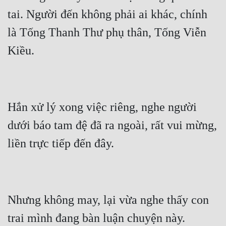
Cổ Đại
tai. Người đến không phải ai khác, chính 
Du Hí
là Tống Thanh Thư phụ thân, Tống Viễn 
Dã Sử
Dị Giới
Dị Năng
Hắn xử lý xong việc riêng, nghe người 
Gia Đấu
dưới báo tam đệ đã ra ngoài, rất vui mừng, 
Góc Nhìn Nam
Góc Nhìn Nữ
Huyền Huyễn
Huyền Nghi
Nhưng không may, lại vừa nghe thấy con 
Huyền Ảo