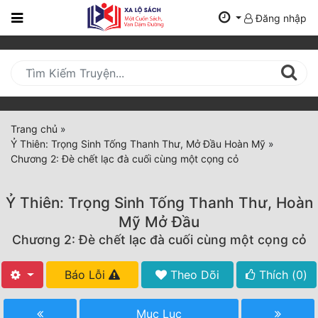
Đăng nhập
Trang
Chủ
Mới
Cập
Nhật
Trang chủ
»
(current)
Ỷ Thiên: Trọng Sinh Tống Thanh Thư, Mở Đầu Hoàn Mỹ
»
BXH
Chương 2: Đè chết lạc đà cuối cùng một cọng cỏ
Thể Loại
Ỷ Thiên: Trọng Sinh Tống Thanh Thư, Hoàn
Mỹ Mở Đầu
Tất Cả
Chương 2: Đè chết lạc đà cuối cùng một cọng cỏ
Truyện Mới Ra
Báo Lỗi
Theo Dõi
Thích (
0
)
Hoàn Thành
Mục Lục