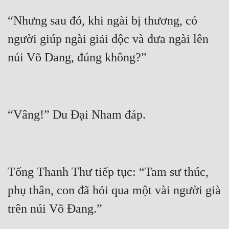
“Nhưng sau đó, khi ngài bị thương, có 
Đẹp
người giúp ngài giải độc và đưa ngài lên 
Đẹp Hiệp
Tính Cách Nhân Vật :
Cơ Trí
Sát Phạt Quyết Đoán
Vô Sỉ
Điềm Đạm
Tống Thanh Thư tiếp tục: “Tam sư thúc, 
phụ thân, con đã hỏi qua một vài người già 