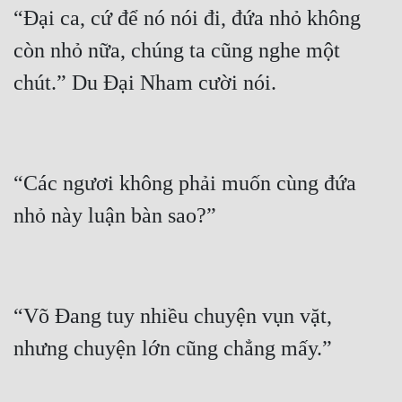
“Đại ca, cứ để nó nói đi, đứa nhỏ không 
Mưu Mô
còn nhỏ nữa, chúng ta cũng nghe một 
Mạt Thế
Mỹ Thực
Ngôn Tình
Ngược
“Các ngươi không phải muốn cùng đứa 
Nữ Cường
Nữ Phụ
Phong Thủy - Tâm Linh
“Võ Đang tuy nhiều chuyện vụn vặt, 
Phương Tây
Phản Phái
Quan Trường