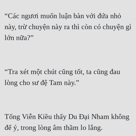
Quân Sự
“Các ngươi muốn luận bàn với đứa nhỏ 
Sảng Văn
này, trừ chuyện này ra thì còn có chuyện gì 
Sắc
Sủng
Thanh Xuân
Tiên Hiệp
“Tra xét một chút cũng tốt, ta cũng đau 
Tiểu Thuyết
Trinh Thám
Triều Đấu
Tống Viễn Kiều thấy Du Đại Nham không 
Trùng Sinh
Trọng Sinh