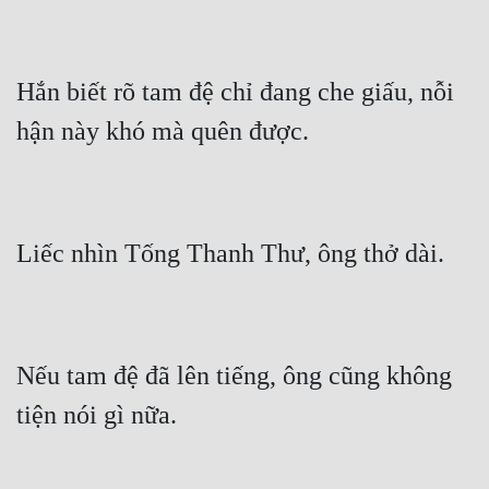
Tu Chân
Tu Tiên
Hắn biết rõ tam đệ chỉ đang che giấu, nỗi 
Tội Phạm
Vô Địch
Võ Hiệp
Võng Du
Xuyên Không
Xuyên Nhanh
Nếu tam đệ đã lên tiếng, ông cũng không 
Xuyên Sách
Xuyên Thư
Điền Văn