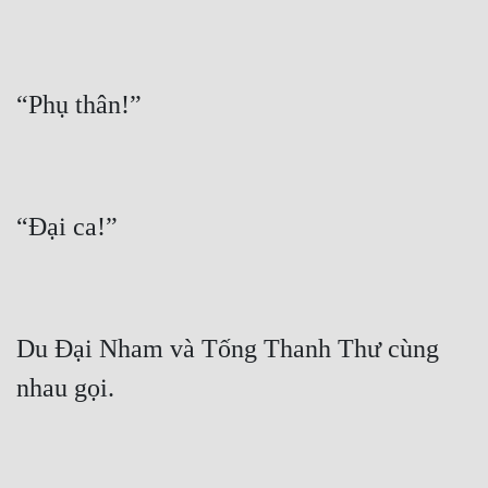
Hài Hước
Hệ Thống
Học Đường
Khoa Huyễn
Khoa Huyễn Không Gian
Kinh Dị
Kiếm Hiệp
Kỳ Huyễn
Du Đại Nham và Tống Thanh Thư cùng 
Kỳ Ảo
Linh Dị
Làm Giàu
Lịch Sử