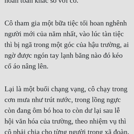
hoàn toàn khác so với cô.
Tu Chân
Tu Tiên
Cô tham gia một bữa tiệc tối hoan nghênh 
Tội Phạm
người mới của năm nhất, vào lúc tàn tiệc 
Vô Địch
thì bị ngã trong một góc của hậu trường, ai 
ngờ được ngón tay lạnh băng nào đó kéo 
Võ Hiệp
cổ áo nâng lên.
Võng Du
Xuyên Không
Lại là một buổi chạng vạng, cô chạy trong 
Xuyên Nhanh
cơn mưa như trút nước, trong lồng ngực 
Xuyên Sách
còn đang ôm bó hoa to còn dư lại sau lễ 
Xuyên Thư
hội văn hóa của trường, theo nhiệm vụ thì 
Điền Văn
cô phải chia cho từng người trong xã đoàn. 