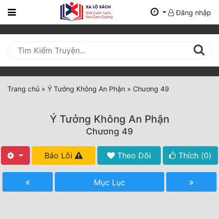
Đăng nhập
Trang
Chủ
Mới
Cập
Nhật
Trang chủ
»
Ý Tưởng Không An Phận
»
Chương 49
(current)
BXH
Ý Tưởng Không An Phận
Thể Loại
Chương 49
Báo Lỗi
Theo Dõi
Thích (
0
)
Tất Cả
Truyện Mới Ra
Mục Lục
Hoàn Thành