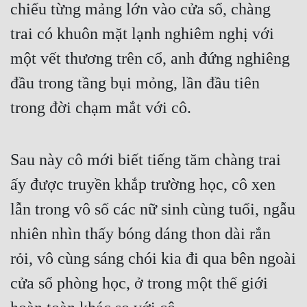
chiếu từng mảng lớn vào cửa sổ, chàng 
Quân Sự
trai có khuôn mặt lạnh nghiêm nghị với 
Sảng Văn
một vết thương trên cổ, anh đứng nghiêng 
Sắc
đầu trong tầng bụi mỏng, lần đầu tiên 
Sủng
trong đời chạm mắt với cô.
Thanh Xuân
Sau này cô mới biết tiếng tăm chàng trai 
Tiên Hiệp
ấy được truyền khắp trường học, cô xen 
Tiểu Thuyết
lẫn trong vô số các nữ sinh cùng tuổi, ngẫu 
Trinh Thám
nhiên nhìn thấy bóng dáng thon dài rắn 
Triều Đấu
rỏi, vô cùng sáng chói kia đi qua bên ngoài 
Trùng Sinh
cửa sổ phòng học, ở trong một thế giới 
Trọng Sinh