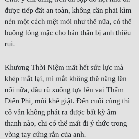
Hài Hước
được tiếp đất an toàn, không cần phải kìm 
Hệ Thống
nén một cách mệt mỏi như thế nữa, có thể 
Học Đường
buông lỏng mặc cho bản thân bị anh thiêu 
Khoa Huyễn
rụi.
Khoa Huyễn Không Gian
Kinh Dị
Khương Thời Niệm mất hết sức lực mà 
Kiếm Hiệp
khép mắt lại, mí mắt không thể nâng lên 
nổi nữa, đầu rũ xuống tựa lên vai Thẩm 
Kỳ Huyễn
Diên Phi, môi khẽ giật. Đến cuối cùng thì 
Kỳ Ảo
cô vẫn không phát ra được bất kỳ âm 
Linh Dị
thanh nào, chỉ có thể mất đi ý thức trong 
Làm Giàu
vòng tay cứng rắn của anh.
Lịch Sử