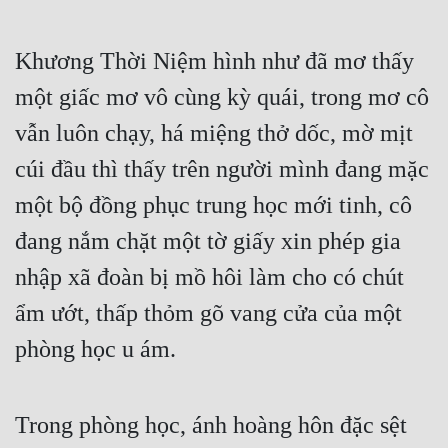
Mưu Mô
Khương Thời Niệm hình như đã mơ thấy 
Mạt Thế
một giấc mơ vô cùng kỳ quái, trong mơ cô 
Mỹ Thực
vẫn luôn chạy, há miệng thở dốc, mờ mịt 
Ngôn Tình
cúi đầu thì thấy trên người mình đang mặc 
Ngược
một bộ đồng phục trung học mới tinh, cô 
đang nắm chặt một tờ giấy xin phép gia 
Nữ Cường
nhập xã đoàn bị mồ hôi làm cho có chút 
Nữ Phụ
ẩm ướt, thấp thỏm gõ vang cửa của một 
Phong Thủy - Tâm Linh
phòng học u ám.
Phương Tây
Phản Phái
Trong phòng học, ánh hoàng hôn đặc sệt 
Quan Trường