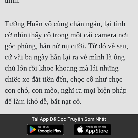
đình.
Tưởng Huân vô cùng chán ngán, lại tình 
cờ nhìn thấy cô trong một cái camera nơi 
góc phòng, hắn nở nụ cười. Từ đó về sau, 
cứ vài ba ngày hắn lại ra vẻ mình là ông 
chủ lớn rồi khoe khoang mà lái những 
chiếc xe đắt tiền đến, chọc cô như chọc 
con chó, con mèo, nghĩ ra mọi biện pháp 
để làm khó dễ, bắt nạt cô.
Tải App Để Đọc Truyện Sớm Nhất
Khi đó cô chẳng qua chỉ mới bốn, năm 
tuổi, mỗi ngày luôn sống nỗi thấp thỏm, lo 