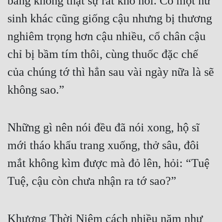
bằng không thật sự rất khó nói. Có một nữ 
sinh khác cũng giống cậu nhưng bị thương 
nghiêm trọng hơn cậu nhiều, cổ chân cậu 
chỉ bị bầm tím thôi, cùng thuốc đặc chế 
của chúng tớ thì hẳn sau vài ngày nữa là sẽ 
không sao.”
Những gì nên nói đều đã nói xong, hộ sĩ 
mới tháo khẩu trang xuống, thở sâu, đôi 
mắt không kìm được mà đỏ lên, hỏi: “Tuệ 
Tuệ, cậu còn chưa nhận ra tớ sao?”
Khương Thời Niệm cách nhiều năm như 