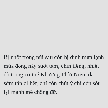
Free
Hậu Cung
Truyện Convert
Truyện Dịch
Truyện Nhập Môn
Truyện ngắn
Bị nhốt trong núi sâu còn bị dính mưa lạnh 
mùa đông này suốt tám, chín tiếng, nhiệt 
Xa Lộ Dịch
độ trong cơ thể Khương Thời Niệm đã 
sớm tản đi hết, chỉ còn chút ý chí còn sót 
Cung Đấu
lại mạnh mẽ chống đỡ.
Cạnh Kỹ
Cổ Tiên Hiệp