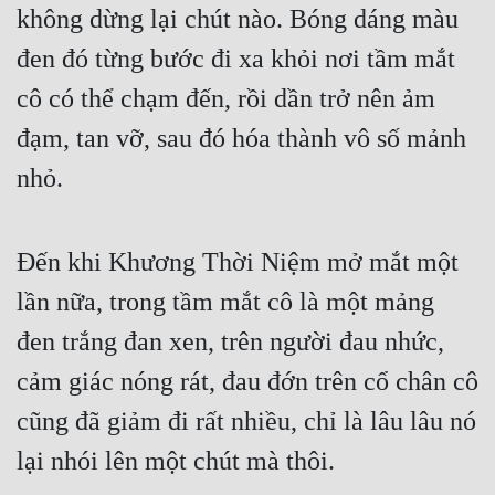
không dừng lại chút nào. Bóng dáng màu 
Đẹp
đen đó từng bước đi xa khỏi nơi tầm mắt 
Đẹp Hiệp
cô có thể chạm đến, rồi dần trở nên ảm 
đạm, tan vỡ, sau đó hóa thành vô số mảnh 
Tính Cách Nhân Vật :
nhỏ.
Cơ Trí
Sát Phạt Quyết Đoán
Đến khi Khương Thời Niệm mở mắt một 
Vô Sỉ
lần nữa, trong tầm mắt cô là một mảng 
Điềm Đạm
đen trắng đan xen, trên người đau nhức, 
cảm giác nóng rát, đau đớn trên cổ chân cô 
cũng đã giảm đi rất nhiều, chỉ là lâu lâu nó 
lại nhói lên một chút mà thôi.