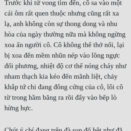
Trước khi tử vong tìm đến, cô sa vào một 
Cổ Đại
cái ôm rất quen thuộc nhưng cũng rất xa 
Du Hí
lạ, anh không còn sự thong dong và nhu 
Dã Sử
hòa của ngày thường nữa mà không ngừng 
Dị Giới
xoa ấn người cô. Cô không thể thở nổi, lại 
Dị Năng
bị xoa đến mềm nhũn nép vào lồng ngực 
Gia Đấu
đối phương, nhiệt độ cơ thể nóng cháy như 
Góc Nhìn Nam
nham thạch kia kéo đến mãnh liệt, chảy 
khắp tứ chi đang đông cứng của cô, lôi cô 
Góc Nhìn Nữ
từ trong hầm băng ra rồi đẩy vào bếp lò 
Huyền Huyễn
hừng hực.
Huyền Nghi
Huyền Ảo
Chút ý chí đang trên đà sụp đổ hệt như đã 