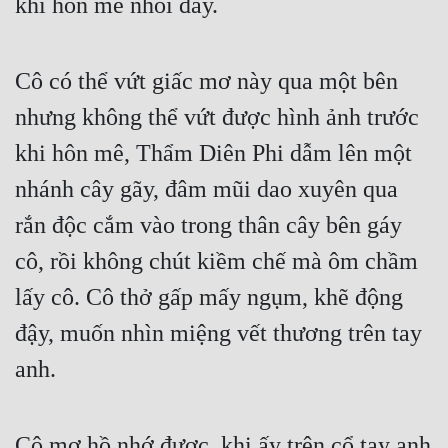
khi hôn mê nhồi đầy.
Cô có thể vứt giấc mơ này qua một bên 
nhưng không thể vứt được hình ảnh trước 
khi hôn mê, Thẩm Diên Phi dẫm lên một 
nhánh cây gãy, đâm mũi dao xuyên qua 
rắn độc cắm vào trong thân cây bên gáy 
cô, rồi không chút kiềm chế mà ôm chầm 
lấy cô. Cô thở gấp mấy ngụm, khẽ động 
đậy, muốn nhìn miệng vết thương trên tay 
anh.
Cô mơ hồ nhớ được, khi ấy trên cổ tay anh 