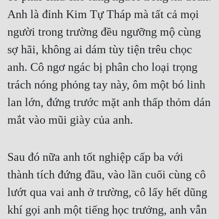
Đô Thị
Anh là đỉnh Kim Tự Tháp mà tất cả mọi 
Đông Phương
người trong trường đều ngưỡng mộ cùng 
Đông Phương Huyền Huyễn
sợ hãi, không ai dám tùy tiện trêu chọc 
anh. Cô ngơ ngác bị phân cho loại trọng 
Đồng Nhân
trách nóng phỏng tay này, ôm một bó linh 
lan lớn, đứng trước mặt anh thấp thỏm dán 
Cẩu Đạo Trường Sinh
mắt vào mũi giày của anh.
Ngự Thú
Truyện Nam
Sau đó nữa anh tốt nghiệp cấp ba với 
Truyện Nữ
thành tích đứng đầu, vào lần cuối cùng cô 
Vô Địch Lưu
lướt qua vai anh ở trường, cô lấy hết dũng 
Xây Dựng Thế Lực
khí gọi anh một tiếng học trưởng, anh vẫn 
Đam Mỹ