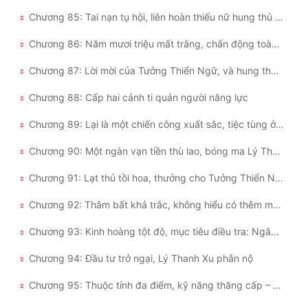
Chương 85: Tai nạn tụ hội, liên hoàn thiếu nữ hung thủ lộ diện
Chương 86: Năm mươi triệu mất trắng, chấn động toàn thành phố Đông Hải! Vụ cướp ngân hàng kinh hoàng
Chương 87: Lời mời của Tưởng Thiển Ngữ, và hung thủ vụ án giết người hàng loạt
Chương 88: Cấp hai cảnh ti quản người năng lực
Chương 89: Lại là một chiến công xuất sắc, tiệc tùng ở quán bar
Chương 90: Một ngàn vạn tiền thù lao, bóng ma Lý Thanh Nhan
Chương 91: Lạt thủ tồi hoa, thưởng cho Tưởng Thiển Ngữ bàn tay
Chương 92: Thâm bất khả trắc, không hiểu có thêm một cái nữ nhi
Chương 93: Kinh hoàng tột độ, mục tiêu điều tra: Ngân hàng
Chương 94: Đầu tư trở ngại, Lý Thanh Xu phẫn nộ
Chương 95: Thuộc tính đa điểm, kỹ năng thăng cấp – Cuộc gặp gỡ định mệnh