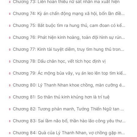
Chương 73: Liên hoàn thiếu nữ sát nhân ma xuất hiện
Chương 74: Kỳ án chấn động mạng xã hội, bốn lần điều tra vẫn bí ẩn
Chương 75: Bắt buộc tìm ra hung thủ, cam đoan có kết quả
Chương 76: Phát hiện kinh hoàng, toàn đội hình sự rúng động
Chương 77: Kinh tài tuyệt diễm, truy tìm hung thủ trong hai mươi triệu người
Chương 78: Dấu chân học, vết tích học định vị
Chương 79: Ác mộng bủa vây, vụ án leo lên top tìm kiếm nóng
Chương 80: Lý Thanh Nhan khoe chồng, màn cưỡng ép bất đắc dĩ
Chương 81: So thân thủ kinh khủng hơn là trí tuệ
Chương 82: Tương phản manh, Tưởng Thiển Ngữ tan nát cõi lòng
Chương 83: Sai lầm não bổ, thần hào lão công yêu thương trăm phần trăm
Chương 84: Quà của Lý Thanh Nhan, vợ chồng gặp mặt, chị em hội ngộ