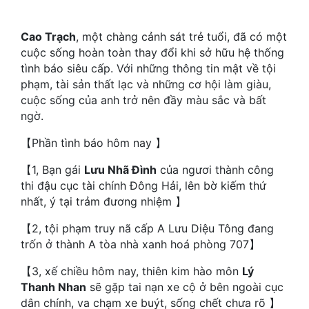
Hài Hước
Hệ Thống
Cao Trạch
, một chàng cảnh sát trẻ tuổi, đã có một
cuộc sống hoàn toàn thay đổi khi sở hữu hệ thống
Học Đường
tình báo siêu cấp. Với những thông tin mật về tội
phạm, tài sản thất lạc và những cơ hội làm giàu,
Khoa Huyễn
cuộc sống của anh trở nên đầy màu sắc và bất
Khoa Huyễn Không Gian
ngờ.
【Phần tình báo hôm nay 】
Kinh Dị
【1, Bạn gái
Lưu Nhã Đình
của ngươi thành công
Kiếm Hiệp
thi đậu cục tài chính Đông Hải, lên bờ kiếm thứ
Kỳ Huyễn
nhất, ý tại trảm đương nhiệm 】
Kỳ Ảo
【2, tội phạm truy nã cấp A Lưu Diệu Tông đang
trốn ở thành A tòa nhà xanh hoá phòng 707】
Linh Dị
【3, xế chiều hôm nay, thiên kim hào môn
Lý
Làm Giàu
Thanh Nhan
sẽ gặp tai nạn xe cộ ở bên ngoài cục
dân chính, va chạm xe buýt, sống chết chưa rõ 】
Lịch Sử