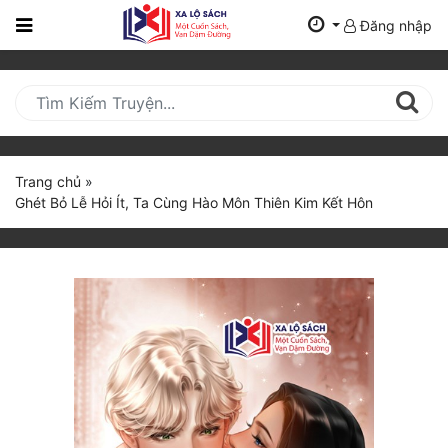
Đăng nhập
Trang
Chủ
Mới
Cập
Nhật
Trang chủ
»
(current)
Ghét Bỏ Lễ Hỏi Ít, Ta Cùng Hào Môn Thiên Kim Kết Hôn
BXH
Thể Loại
Tất Cả
Truyện Mới Ra
Hoàn Thành