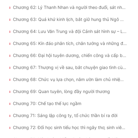
Chương 62: Lý Thanh Nhan và người theo đuổi, sát nhân ma liên hoàn vụ án thiếu nữ
Chương 63: Quá khứ kinh lịch, bắt giữ hung thủ Ngô Minh Quân
Chương 64: Lưu Văn Trung và đội Cảnh sát hình sự – Lời cảm ơn
Chương 65: Kín đáo phân tích, chân tướng và những điểm đáng ngờ
Chương 66: Đại hội tuyên dương, chiến công và cấp bậc của Cao Trạch
Chương 67: Thượng vị về sau, bắt chuyện giao tình cùng quan hệ
Chương 68: Chức vụ lựa chọn, nằm ườn làm chủ nhiệm phòng?
Chương 69: Quan tuyên, lòng đầy người thương
Chương 70: Chế tạo thế lực ngầm
Chương 71: Sáng lập công ty, tổ chức thần bí ra đời
Chương 72: Đối học sinh tiểu học thì ngây thơ, sinh viên thì vừa vặn