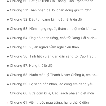
Chương 50: Bắt giữ Trịnh Gia Thắng, Cao Trạch thành danh chi chiến
Chương 51: Thân phận bại lộ, chấn động giới thượng lưu Đông Hải
Chương 52: Đầu tư hoàng kim, gặt hái triệu đô
Chương 53: Năm mạng người, thảm án diệt môn kinh hoàng
Chương 54: Ủng có danh tiếng, chỗ tốt Đông Hải ai chẳng biết!
Chương 55: Vụ án người hiềm nghi hiện thân
Chương 56: Tình tiết vụ án dần dần sáng tỏ, Cao Trạch đưa ra phán đoán.
Chương 57: Hung thủ lộ diện
Chương 58: Nước mắt Lý Thanh Nhan: Chồng à, em tưởng anh không cần em nữa
Chương 59: Lộ sáng hôn nhân, lão công em đáng yêu không?
Chương 60: Bữa cơm kì lạ, Cao Trạch phá án diệt môn
Chương 61: Viên thuốc màu trắng, hung thủ lộ diện