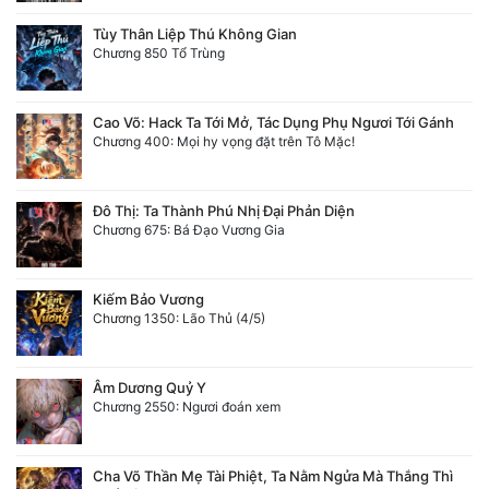
Tùy Thân Liệp Thú Không Gian
Chương 850 Tổ Trùng
Cao Võ: Hack Ta Tới Mở, Tác Dụng Phụ Ngươi Tới Gánh
Chương 400: Mọi hy vọng đặt trên Tô Mặc!
Đô Thị: Ta Thành Phú Nhị Đại Phản Diện
Chương 675: Bá Đạo Vương Gia
Kiếm Bảo Vương
Chương 1350: Lão Thủ (4/5)
Âm Dương Quỷ Y
Chương 2550: Ngươi đoán xem
Cha Võ Thần Mẹ Tài Phiệt, Ta Nằm Ngửa Mà Thắng Thì