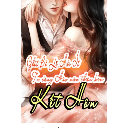
Free
Hậu Cung
Truyện Convert
Truyện Dịch
Truyện Nhập Môn
Truyện ngắn
Xa Lộ Dịch
Cung Đấu
Cạnh Kỹ
Cổ Tiên Hiệp