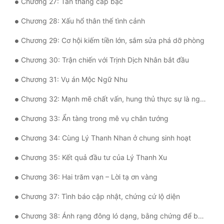
Chương 27: Tấn thăng cấp bậc
Đẹp
Chương 28: Xấu hổ thân thế tình cảnh
Đẹp Hiệp
Chương 29: Cơ hội kiếm tiền lớn, sắm sửa phá dỡ phòng
Chương 30: Trận chiến với Trịnh Dịch Nhân bắt đầu
Tính Cách Nhân Vật :
Chương 31: Vụ án Mộc Ngữ Nhu
Cơ Trí
Chương 32: Mạnh mẽ chất vấn, hung thủ thực sự là người khác
Sát Phạt Quyết Đoán
Chương 33: Ẩn tàng trong mê vụ chân tướng
Vô Sỉ
Chương 34: Cùng Lý Thanh Nhan ở chung sinh hoạt
Điềm Đạm
Chương 35: Kết quả đầu tư của Lý Thanh Xu
Chương 36: Hai trăm vạn – Lời tạ ơn vàng
Chương 37: Tình báo cập nhật, chứng cứ lộ diện
Chương 38: Ánh rạng đông ló dạng, bằng chứng để bắt giữ Trịnh Dịch Nhân