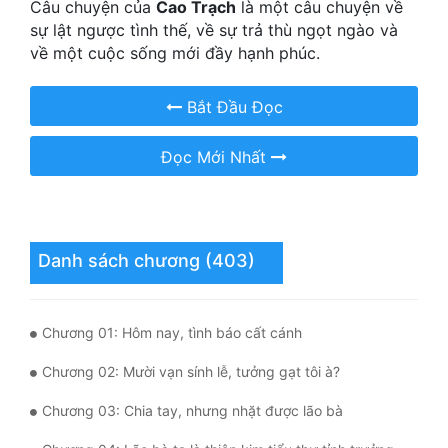
Câu chuyện của
Cao Trạch
là một câu chuyện về
sự lật ngược tình thế, về sự trả thù ngọt ngào và
Quân Sự
về một cuộc sống mới đầy hạnh phúc.
Sảng Văn
Bắt Đầu Đọc
Sắc
Sủng
Đọc Mới Nhất
Thanh Xuân
Tiên Hiệp
Danh sách chương (403)
Tiểu Thuyết
Trinh Thám
Chương 01: Hôm nay, tình báo cất cánh
Triều Đấu
Chương 02: Mười vạn sính lễ, tưởng gạt tôi à?
Trùng Sinh
Chương 03: Chia tay, nhưng nhặt được lão bà
Trọng Sinh