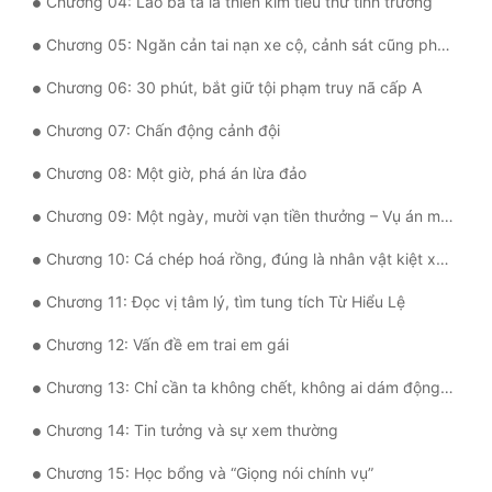
Chương 04: Lão bà ta là thiên kim tiểu thư tỉnh trưởng
Tu Chân
Chương 05: Ngăn cản tai nạn xe cộ, cảnh sát cũng phải choáng
Tu Tiên
Chương 06: 30 phút, bắt giữ tội phạm truy nã cấp A
Tội Phạm
Chương 07: Chấn động cảnh đội
Vô Địch
Chương 08: Một giờ, phá án lừa đảo
Võ Hiệp
Chương 09: Một ngày, mười vạn tiền thưởng – Vụ án mua bán trẻ em
Võng Du
Chương 10: Cá chép hoá rồng, đúng là nhân vật kiệt xuất!
Xuyên Không
Chương 11: Đọc vị tâm lý, tìm tung tích Từ Hiểu Lệ
Xuyên Nhanh
Chương 12: Vấn đề em trai em gái
Xuyên Sách
Chương 13: Chỉ cần ta không chết, không ai dám động đến các người!
Xuyên Thư
Chương 14: Tin tưởng và sự xem thường
Điền Văn
Chương 15: Học bổng và “Giọng nói chính vụ”