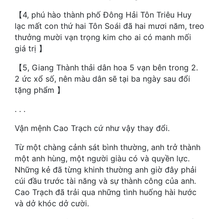
【4, phú hào thành phố Đông Hải Tôn Triêu Huy
Mưu Mô
lạc mất con thứ hai Tôn Soái đã hai mươi năm, treo
thưởng mười vạn trọng kim cho ai có manh mối
Mạt Thế
giá trị 】
Mỹ Thực
【5, Giang Thành thải dân hoa 5 vạn bên trong 2.
Ngôn Tình
2 ức xổ số, nên màu dân sẽ tại ba ngày sau đổi
tặng phẩm 】
Ngược
. . .
Nữ Cường
Vận mệnh Cao Trạch cứ như vậy thay đổi.
Nữ Phụ
Từ một chàng cảnh sát bình thường, anh trở thành
Phong Thủy - Tâm Linh
một anh hùng, một người giàu có và quyền lực.
Những kẻ đã từng khinh thường anh giờ đây phải
Phương Tây
cúi đầu trước tài năng và sự thành công của anh.
Cao Trạch đã trải qua những tình huống hài hước
Phản Phái
và dở khóc dở cười.
Quan Trường