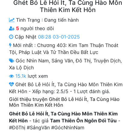
Ghét Bỏ Lễ Hỏi Ít, Ta Cùng Hào Môn
Cổ Đại
Thiên Kim Kết Hôn
Du Hí
Tình Trạng :
Đang tiến hành
5
người theo dõi
Dã Sử
Cập Nhật
08:28 03-01-2025
Dị Giới
Mới nhất :
Chương 403: Kim Tam Thuận Thoát
Tội, Pháp Luật Và Tử Thần Đều Bất Lực
Dị Năng
Góc Nhìn Nam
,
Sảng Văn
,
Đô Thị
,
Truyện Dịch
,
Gia Đấu
Xa Lộ Dịch
15.1k
lượt xem
Góc Nhìn Nam
Ghét Bỏ Lễ Hỏi Ít, Ta Cùng Hào Môn Thiên Kim
Góc Nhìn Nữ
Kết Hôn
-
Xếp hạng:
2.5
/
5
-
1
Lượt đánh giá.
Giới thiệu truyện Ghét Bỏ Lễ Hỏi Ít, Ta Cùng Hào
Huyền Huyễn
Môn Thiên Kim Kết Hôn
Huyền Nghi
Ghét Bỏ Lễ Hỏi Ít, Ta Cùng Hào Môn Thiên Kim
Kết Hôn
- tác giả
Tam Thiên Ôn Ngôn Đối Tửu
-
Huyền Ảo
#ĐôThị #SảngVăn #GócNhìnNam