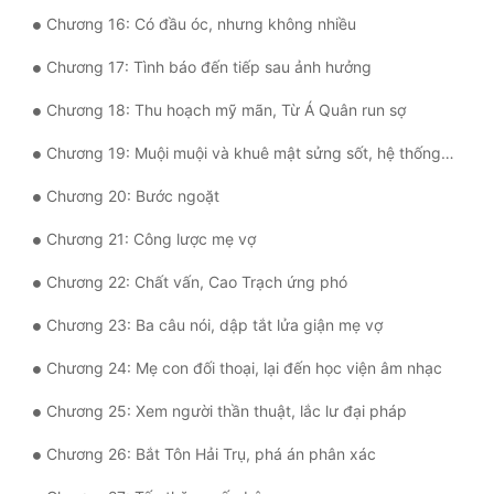
Đô Thị
Chương 16: Có đầu óc, nhưng không nhiều
Đông Phương
Chương 17: Tình báo đến tiếp sau ảnh hưởng
Đông Phương Huyền Huyễn
Chương 18: Thu hoạch mỹ mãn, Từ Á Quân run sợ
Đồng Nhân
Chương 19: Muội muội và khuê mật sửng sốt, hệ thống tình báo đổi mới
Chương 20: Bước ngoặt
Cẩu Đạo Trường Sinh
Chương 21: Công lược mẹ vợ
Ngự Thú
Chương 22: Chất vấn, Cao Trạch ứng phó
Truyện Nam
Chương 23: Ba câu nói, dập tắt lửa giận mẹ vợ
Truyện Nữ
Chương 24: Mẹ con đối thoại, lại đến học viện âm nhạc
Vô Địch Lưu
Chương 25: Xem người thần thuật, lắc lư đại pháp
Xây Dựng Thế Lực
Chương 26: Bắt Tôn Hải Trụ, phá án phân xác
Đam Mỹ