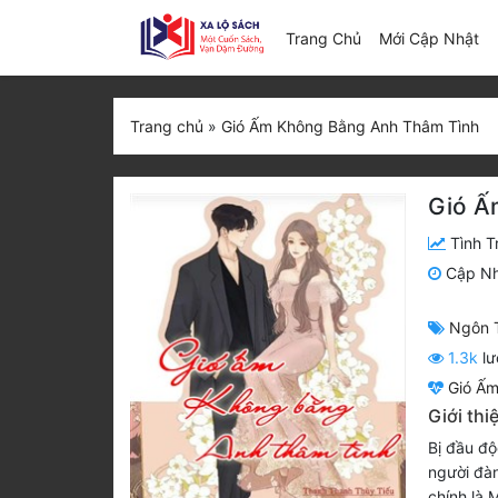
(c
Trang Chủ
Mới Cập Nhật
Trang chủ
»
Gió Ấm Không Bằng Anh Thâm Tình
Gió Ấ
Tình T
Cập N
Ngôn 
1.3k
lư
Gió Ấm
Giới th
Bị đầu độ
người đàn
chính là 