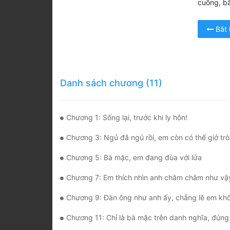
cuồng, bấ
Bắt
Danh sách chương (11)
Chương 1: Sống lại, trước khi ly hôn!
Chương 3: Ngủ đã ngủ rồi, em còn có thể giở trò 
Chương 5: Bà mặc, em đang đùa với lửa
Chương 7: Em thích nhìn anh chằm chằm như vậ
Chương 9: Đàn ông như anh ấy, chẳng lẽ em không
Chương 11: Chỉ là bà mặc trên danh nghĩa, đún