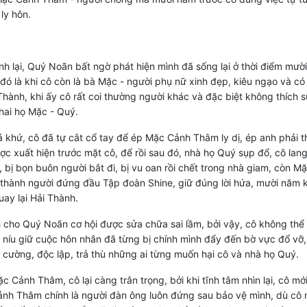
ly hôn.
nh lại, Quý Noãn bất ngờ phát hiện mình đã sống lại ở thời điểm mườ
 đó là khi cô còn là bà Mặc - người phụ nữ xinh đẹp, kiêu ngạo và có 
Thành, khi ấy cô rất coi thường người khác và đặc biệt không thích sự
hai họ Mặc - Quý.
 khứ, cô đã tự cắt cổ tay để ép Mặc Cảnh Thâm ly dị, ép anh phải t
c xuất hiện trước mặt cô, để rồi sau đó, nhà họ Quý sụp đổ, cô lan
, bị bọn buôn người bắt đi, bị vu oan rồi chết trong nhà giam, còn M
thành người đứng đầu Tập đoàn Shine, giữ đúng lời hứa, mười năm 
uay lại Hải Thành.
cho Quý Noãn cơ hội được sửa chữa sai lầm, bởi vậy, cô không thể 
 níu giữ cuộc hôn nhân đã từng bị chính mình đẩy đến bờ vực đổ vỡ,
 cường, độc lập, trả thù những ai từng muốn hại cô và nhà họ Quý.
ặc Cảnh Thâm, cô lại càng trân trọng, bởi khi tĩnh tâm nhìn lại, cô mớ
nh Thâm chính là người đàn ông luôn đứng sau bảo vệ mình, dù cô