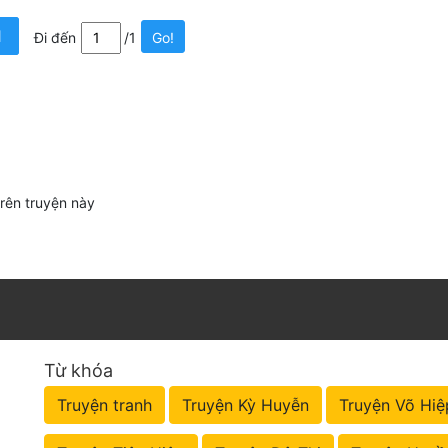
1
Đi đến
/1
Go!
trên truyện này
Từ khóa
Truyện tranh
Truyện Kỳ Huyễn
Truyện Võ Hiệ