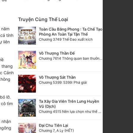
Truyện Cùng Thể Loại
i năm
Toàn Cầu Băng Phong : Ta Chế Tạo
Phòng An Toàn Tại Tận Thế
cá tính
Chương 3749 Thế Đao xuất kích
 liên
Vô Thượng Thần Đế
Chương 7614 Thông quan ban thưởng, Ngục Hải Yên Thần Quang
hề
g thang
ặc Cảnh
Vô Thượng Sát Thần
không
Chương 5399: 5399: Phá giải
bỏ lỡ.
Ta Xây Gia Viên Trên Lưng Huyền
 cô tìm
Vũ (Dịch)
Chương 4515 Nên lựa chọn như thế nào?
i nhận
Đại Chu Tiên Lại
 ngông
Chương 7, A Ly (HẾT)