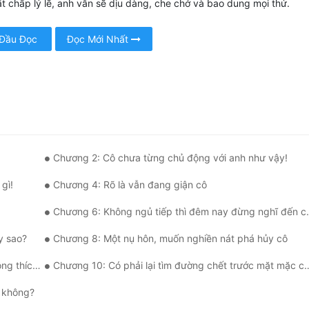
t chấp lý lẽ, anh vẫn sẽ dịu dàng, che chở và bao dung mọi thứ.
 Đầu Đọc
Đọc Mới Nhất
Chương 2: Cô chưa từng chủ động với anh như vậy!
gì!
Chương 4: Rõ là vẫn đang giận cô
Chương 6: Không ngủ tiếp thì đêm nay đừng nghĩ đến chuyện ngủ!
y sao?
Chương 8: Một nụ hôn, muốn nghiền nát phá hủy cô
 thích?
Chương 10: Có phải lại tìm đường chết trước mặt mặc cảnh thâm không hả?
g không?