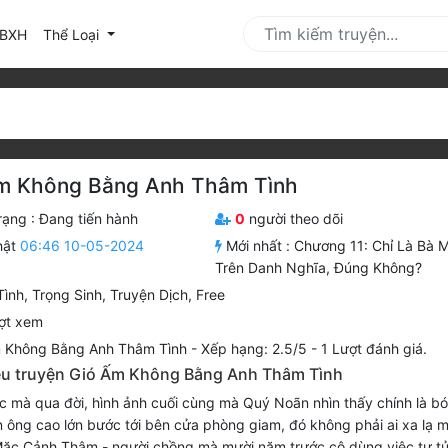
urrent)
BXH
Thể Loại
m Không Bằng Anh Thâm Tình
rạng :
Đang tiến hành
0
người theo dõi
hật
06:46 10-05-2024
Mới nhất :
Chương 11: Chỉ Là Bà 
Trên Danh Nghĩa, Đúng Không?
Tình
,
Trọng Sinh
,
Truyện Dịch
,
Free
ợt xem
 Không Bằng Anh Thâm Tình
-
Xếp hạng:
2.5
/
5
-
1
Lượt đánh giá.
iệu truyện Gió Ấm Không Bằng Anh Thâm Tình
c mà qua đời, hình ảnh cuối cùng mà Quý Noãn nhìn thấy chính là b
 ông cao lớn bước tới bên cửa phòng giam, đó không phải ai xa lạ 
Mặc Cảnh Thâm - người chồng mà mười năm trước cô dùng việc tự t