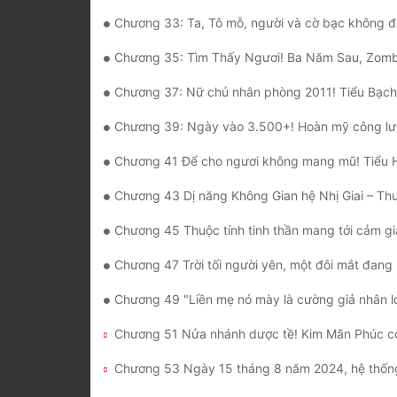
Chương 33: Ta, Tô mỗ, người và cờ bạc không đội trờ
Chương 35: Tìm Thấy Ngươi! Ba Năm Sau, Zombie Lĩ
Chương 37: Nữ chủ nhân phòng 2011! Tiểu Bạch Lầu 
Chương 39: Ngày vào 3.500+! Hoàn mỹ công lược hai tòa s
Chương 41 Để cho ngươi không mang mũ! Tiểu Hoàng Mao tu thành c
Chương 43 Dị năng Không Gian hệ Nhị Giai – Thuấn Gian 
Chương 45 Thuộc tính tinh thần mang tới cảm giác L
Chương 47 Trời tối người yên, một đôi mắt đang nhìn chăm c
Chương 49 "Liền mẹ nó mày là cường giả nhân loại cấp