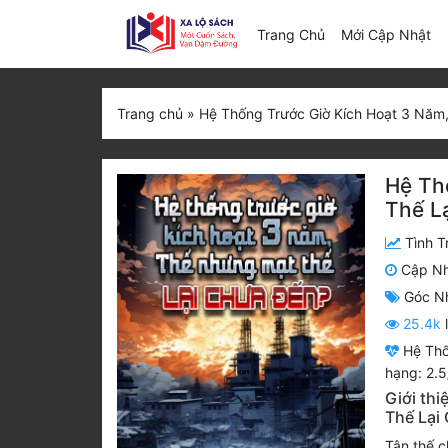
(c
Trang Chủ
Mới Cập Nhật
Trang chủ
»
Hệ Thống Trước Giờ Kích Hoạt 3 Năm
Hệ Th
Thế L
Tình T
Cập N
Góc N
25.4k
Hệ Thố
hạng:
2.5
Giới th
Thế Lại
Tận thế c