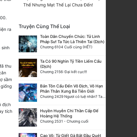
Thế Nhưng Mạt Thế Lại Chưa Đến!
500.
Truyện Cùng Thể Loại
iện ra
Toàn Dân Chuyển Chức: Tử Linh
Pháp Sư! Ta Tức Là Thiên Tai (Dịch)
Chương 6104 Cuối cùng (HẾT)
 sinh
Ta Có 90 Nghìn Tỷ Tiền Liếm Cẩu
đã thu
(Dịch)
Chương 2156: Đại kết cục!!!
cân
hợ sầm
Bản Tôn Cẩu Đến Vô Địch, Vô Hạn
 giống
Phân Thân Xưng Bá Tiên Giới
Chương 2429 Ngươi có tuệ nhãn? Ta có...
ô địch
Huyền Huyễn Chi Thần Cấp Đế
ày tích
Hoàng Hệ Thống
Chương 2531 - Chương cuối
Cao Võ: Từ Giết Gà Bắt Đầu Quét