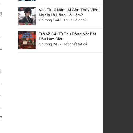
Vào Tù 10 Năm, Ai Còn Thấy Việc
m!
Nghĩa Là Hăng Hái Làm?
Chương 1448: Kêu ai là cha?
Trở Về 84: Từ Thu Đồng Nát Bắt
Đầu Làm Giàu
Chương 2452: Tốt nhất tất cả
!
o?