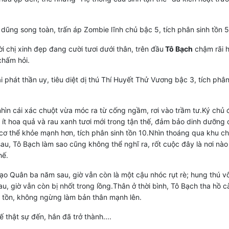
í dũng song toàn, trấn áp Zombie lĩnh chủ bậc 5, tích phân sinh tồn 
i chị xinh đẹp đang cười tươi dưới thân, trên đầu
Tô Bạch
chậm rãi h
chấm hỏi.
i phát thần uy, tiêu diệt dị thú Thí Huyết Thử Vương bậc 3, tích phân
hìn cái xác chuột vừa móc ra từ cống ngầm, rơi vào trầm tư.Ký chủ 
ít hoa quả và rau xanh tươi mới trong tận thế, đảm bảo dinh dưỡng 
 cơ thể khỏe mạnh hơn, tích phân sinh tồn 10.Nhìn thoáng qua khu c
sau, Tô Bạch làm sao cũng không thể nghĩ ra, rốt cuộc đây là nơi nào
hế.
o Quân ba năm sau, giờ vẫn còn là một cậu nhóc rụt rè; hung thú v
u, giờ vẫn còn bị nhốt trong lồng.Thân ở thời bình, Tô Bạch tha hồ c
 tồn, không ngừng làm bản thân mạnh lên.
ế thật sự đến, hắn đã trở thành....