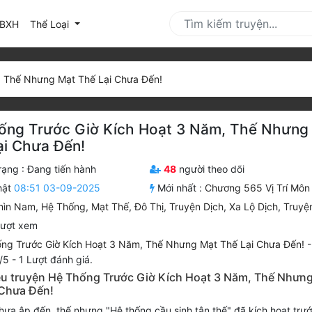
urrent)
BXH
Thể Loại
, Thế Nhưng Mạt Thế Lại Chưa Đến!
ống Trước Giờ Kích Hoạt 3 Năm, Thế Nhưng
ại Chưa Đến!
rạng :
Đang tiến hành
48
người theo dõi
hật
08:51 03-09-2025
Mới nhất :
Chương 565 Vị Trí Môn
hìn Nam
,
Hệ Thống
,
Mạt Thế
,
Đô Thị
,
Truyện Dịch
,
Xa Lộ Dịch
,
Truyệ
lượt xem
ng Trước Giờ Kích Hoạt 3 Năm, Thế Nhưng Mạt Thế Lại Chưa Đến!
/
5
-
1
Lượt đánh giá.
iệu truyện Hệ Thống Trước Giờ Kích Hoạt 3 Năm, Thế Nhưn
 Chưa Đến!
hưa ập đến, thế nhưng "Hệ thống cầu sinh tận thế" đã kích hoạt trướ