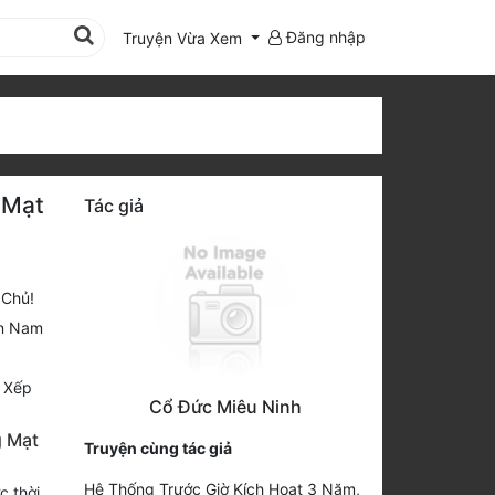
Đăng nhập
Truyện Vừa Xem
 Mạt
Tác giả
 Chủ!
n Nam
-
Xếp
Cổ Đức Miêu Ninh
g Mạt
Truyện cùng tác giả
Hệ Thống Trước Giờ Kích Hoạt 3 Năm,
c thời