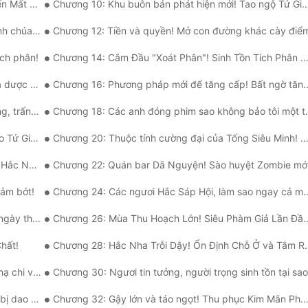
h Nghiệm!
Chương 10: Khu buôn bán phát hiện mới! Tao ngộ Tứ Giai Zombie Thống Lĩnh!
 Zombie!
Chương 12: Tiền và quyền! Mở con đường khác cày điể
ích phân!
Chương 14: Cắm Đầu "Xoát Phân"! Sinh Tồn Tích Phân Đại Bạo Phát!
ế zombie!
Chương 16: Phương pháp mới để tăng cấp! Bất ngờ tăng thực lực và chiến lực!
h tam giai!
Chương 18: Các anh đóng phim sao không bảo tôi một tiếng!
Cường Giả!
Chương 20: Thuộc tính cường đại của Tống Siêu Minh! Bảng kỹ năng hoa lệ!
a login!
Chương 22: Quán bar Dã Nguyện! Sào huyệt Zombie mới
iảm bớt!
Chương 24: Các ngươi Hắc Sáp Hội, làm sao ngay cả một lão đại đều không có!
thụ nạn!
Chương 26: Mùa Thu Hoạch Lớn! Siêu Phàm Giả Lần Đầu Tiên Hiện Thế!
hất!
Chương 28: Hắc Nha Trỗi Dậy! Ổn Định Chỗ Ở và Tắm Rửa!
i vương?
Chương 30: Ngươi tin tưởng, người trọng sinh tồn tại sa
 què rồi!
Chương 32: Gậy lớn và táo ngọt! Thu phục Kim Mãn Phúc!