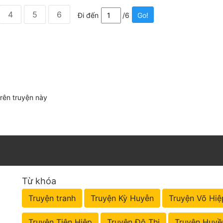
4
5
6
Đi đến
/6
Go!
trên truyện này
Từ khóa
Truyện tranh
Truyện Kỳ Huyễn
Truyện Võ Hiệ
Truyện Tiên Hiệp
Truyện Đô Thị
Truyện Huyề