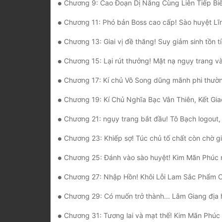
Chương 9: Cao Đoạn Dị Năng Cùng Liên Tiếp Biến Mất Điểm Kin
Chương 11: Phó bản Boss cao cấp! Sào huyệt Lĩnh chúa
Chương 13: Giai vị đề thăng! Suy giảm sinh tồn t
Chương 15: Lại rút thưởng! Mặt nạ ngụy trang và dược ức ch
Chương 17: Kí chủ Vô Song dũng mãnh phi thường, trấn áp Zombie tinh an
Chương 19: Kí Chủ Nghĩa Bạc Vân Thiên, Kết Giao Tứ Giai Nhân Loại 
Chương 21: ngụy trang bắt đầu! Tô Bạch logout, Hắc Nh
Chương 23: Khiếp sợ! Túc chủ tố chất còn chờ g
Chương 25: Đánh vào sào huyệt! Kim Mãn Phúc ngày 
Chương 27: Nhập Hồn! Khôi Lỗi Lam Sắc Phẩm C
Chương 29: Có muốn trở thành... Lâm Giang địa hạ ch
Chương 31: Tương lai và mạt thế! Kim Mãn Phúc bị dao động đến