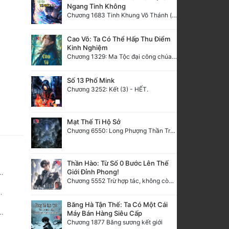
Ngang Tinh Không
Chương 1683 Tinh Khung Võ Thánh (Hết)
Cao Võ: Ta Có Thể Hấp Thu Điểm
Kinh Nghiệm
Chương 1329: Ma Tộc đại công chúa Thương Nguyệt
Số 13 Phố Mink
Chương 3252: Kết (3) - HẾT.
Mạt Thế Ti Hộ Sở
Chương 6550: Long Phượng Thần Trận
Thần Hào: Từ Số 0 Bước Lên Thế
Giới Đỉnh Phong!
Chương 5552 Trừ hợp tác, không còn cách nào khác!
Băng Hà Tận Thế: Ta Có Một Cái
Máy Bán Hàng Siêu Cấp
Chương 1877 Băng sương kết giới