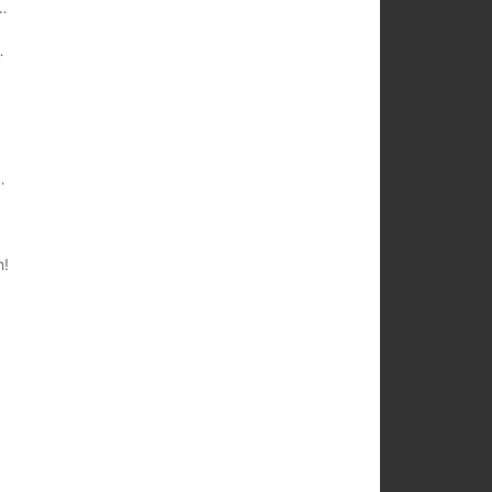
ành! Mở khóa nhiệm vụ giai đoạn hai: Xây dựng nơi trú ẩn!
hấn động đến từ mạt thế!
ch tên Hạ muốn gặp ngài!"
h!