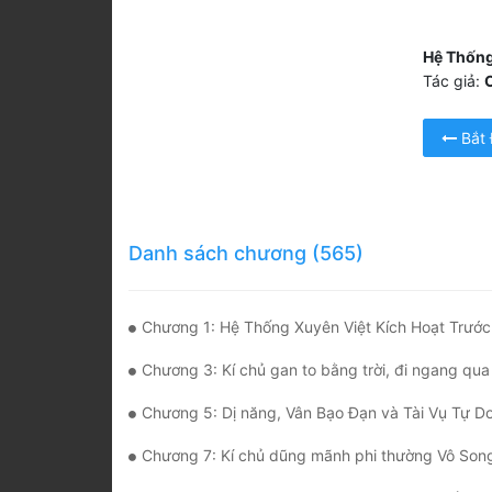
Hệ Thống
Tác giả:
Bắt
Danh sách chương (565)
Chương 1: Hệ Thống Xuyên Việt Kích Hoạt Trướ
Chương 3: Kí chủ gan to bằng trời, đi ngang qua đường phố đầ
Chương 5: Dị năng, Vân Bạo Đạn và Tài Vụ Tự Do
Chương 7: Kí chủ dũng mãnh phi thường Vô Song, trấn áp tinh anh Zombi