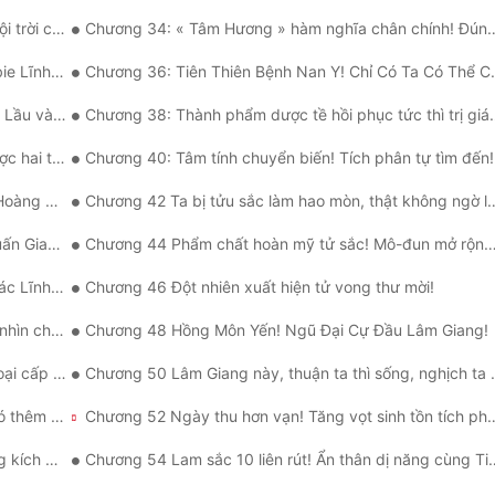
i chung!
Chương 34: « Tâm Hương » hàm nghĩa chân chính! Đúng là dân chơi!
nh Chủ!
Chương 36: Tiên Thiên Bệnh Nan Y! Chỉ Có Ta Có Thể Cứu Nàng!
vào tay!
Chương 38: Thành phẩm dược tề hồi phục tức thì trị giá 4,6 ức!
ào huyệt!
Chương 40: Tâm tính chuyển biến! Tích phân tự tìm đến!
hính quả!
Chương 42 Ta bị tửu sắc làm hao mòn, thật không ngờ lại tiều tụy đến thế này?
Di Động!
Chương 44 Phẩm chất hoàn mỹ tử sắc! Mô-đun mở rộng ba lô!
ĩnh Vực!
Chương 46 Đột nhiên xuất hiện tử vong thư mời!
hú ngươi!
Chương 48 Hồng Môn Yến! Ngũ Đại Cự Đầu Lâm Giang!
 năm à?"
Chương 50 Lâm Giang này, thuận ta thì sống, nghịch ta thì chết!
Chương 51 Nửa nhánh dược tề! Kim Mãn Phúc có thêm một mạng!
Chương 52 Ngày thu hơn vạn! Tăng
Chương 53 Ngày 15 tháng 8 năm 2024, hệ thống kích hoạt tròn một tháng!
Chương 54 Lam sắc 10 liên rút! Ẩn thân dị năng cùng Tinh anh Đao Thuật!