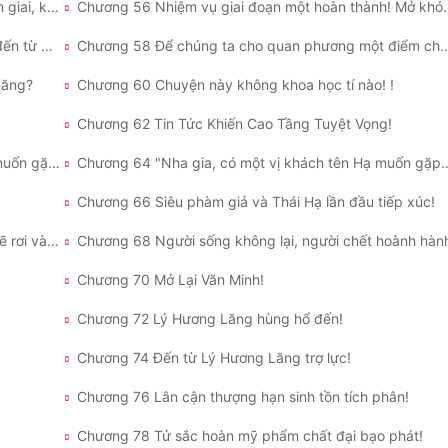
Chương 55 Lần đầu tiên biến chất! Bước vào tam giai, không gian đạo tiêu!
Chương 56 Nhiệm vụ giai đoạn một hoàn th
Chương 57 Hãy cho giới chức trách một cú sốc đến từ mạt thế!
Chương 58 Để chúng ta cho quan phương một điểm c
năng?
Chương 60 Chuyện này không khoa học tí nào! !
Chương 62 Tin Tức Khiến Cao Tầng Tuyệt Vọng!
Chương 63 "Nha gia, có một vị khách tên "Hạ" muốn gặp ngài!"
Chương 64 "Nha gia, có một vị khá
Chương 66 Siêu phàm giả và Thái Hạ lần đầu tiếp xúc!
Chương 67 Thế giới của chúng ta cuối cùng rồi sẽ rơi vào tay giặc!
Chương 68 Người sống không lại, người chết hoành hàn
Chương 70 Mở Lại Văn Minh!
Chương 72 Lý Hương Lăng hùng hổ đến!
Chương 74 Đến từ Lý Hương Lăng trợ lực!
Chương 76 Lân cận thượng hạn sinh tồn tích phân!
Chương 78 Tử sắc hoàn mỹ phẩm chất đại bạo phát!