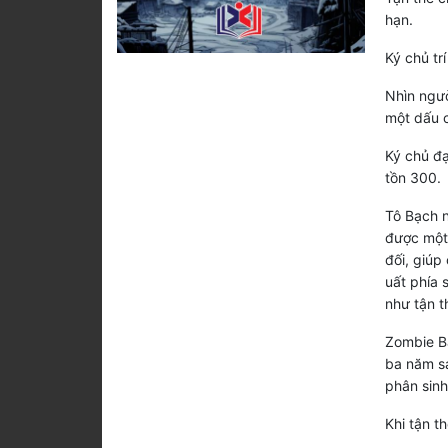
hạn.
Ký chủ tr
Nhìn ngườ
một dấu 
Ký chủ đạ
tồn 300.
Tô Bạch n
được một 
đối, giúp
uất phía 
như tận t
Zombie Bạ
ba năm sa
phân sinh
Khi tận th