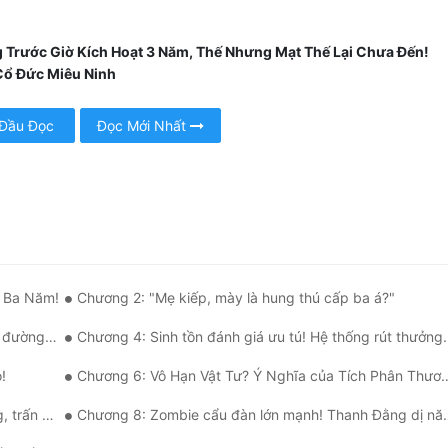
 Trước Giờ Kích Hoạt 3 Năm, Thế Nhưng Mạt Thế Lại Chưa Đến!
Cổ Đức Miêu Ninh
 Đầu Đọc
Đọc Mới Nhất
c Ba Năm!
Chương 2: "Mẹ kiếp, mày là hung thú cấp ba á?"
y Zombie!
Chương 4: Sinh tồn đánh giá ưu tú! Hệ thống rút thưởng cùng tích phân thương thành!
!
Chương 6: Vô Hạn Vật Tư? Ý Nghĩa của Tích Phân Thương Thành!
e lão đầu!
Chương 8: Zombie cẩu đàn lớn mạnh! Thanh Đằng dị năng thăng cấp!