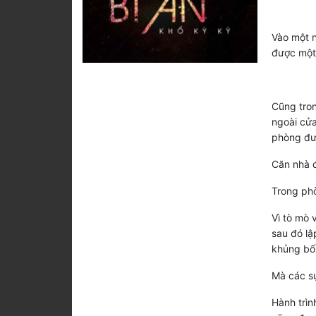
Vào một n
được một 
Cũng tron
ngoài cửa
phòng đượ
Căn nhà đ
Trong phò
Vì tò mò 
sau đó lậ
khủng bố
Mà các sự
Hành trìn