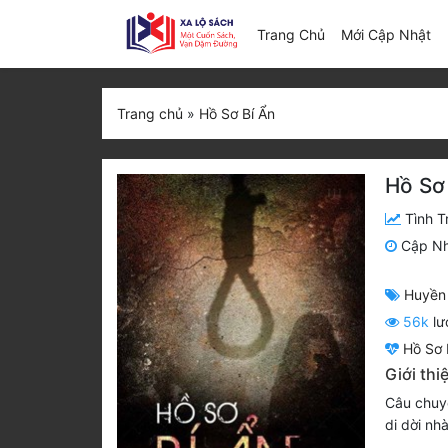
(c
Trang Chủ
Mới Cập Nhật
Trang chủ
»
Hồ Sơ Bí Ẩn
Hồ Sơ
Tình T
Cập N
Huyền
56k
lư
Hồ Sơ 
Giới thi
Câu chuyệ
di dời nh