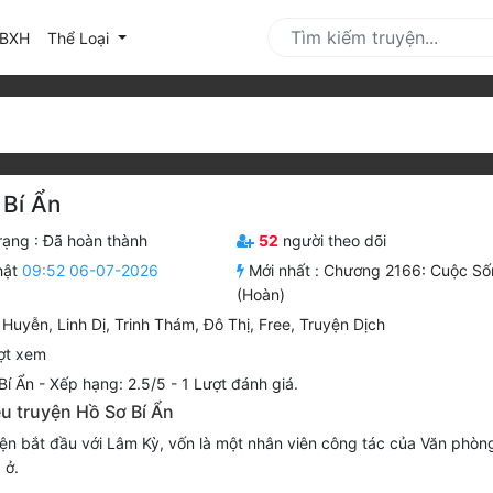
urrent)
BXH
Thể Loại
 Bí Ẩn
rạng :
Đã hoàn thành
52
người theo dõi
hật
09:52 06-07-2026
Mới nhất :
Chương 2166: Cuộc Số
(Hoàn)
 Huyễn
,
Linh Dị
,
Trinh Thám
,
Đô Thị
,
Free
,
Truyện Dịch
ợt xem
Bí Ẩn
-
Xếp hạng:
2.5
/
5
-
1
Lượt đánh giá.
ệu truyện Hồ Sơ Bí Ẩn
n bắt đầu với Lâm Kỳ, vốn là một nhân viên công tác của Văn phòng
à ở.