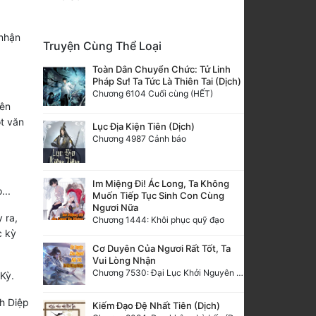
 nhận
Truyện Cùng Thể Loại
Toàn Dân Chuyển Chức: Tử Linh
Pháp Sư! Ta Tức Là Thiên Tai (Dịch)
Chương 6104 Cuối cùng (HẾT)
bên
ột văn
Lục Địa Kiện Tiên (Dịch)
Chương 4987 Cảnh báo
Im Miệng Đi! Ác Long, Ta Không
...
Muốn Tiếp Tục Sinh Con Cùng
Ngươi Nữa
 ra,
Chương 1444: Khôi phục quỹ đạo
c kỳ
Cơ Duyên Của Ngươi Rất Tốt, Ta
Vui Lòng Nhận
Chương 7530: Đại Lục Khởi Nguyên – Kiến Thành 71
Kỳ.
nh Diệp
Kiếm Đạo Đệ Nhất Tiên (Dịch)