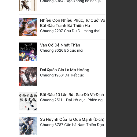
Chương 8084: Đạo không bờ bến (Đại kết cục) (10)
Nhiều Con Nhiều Phúc, Từ Cưới Vợ
Bắt Đầu Tranh Bá Thiên Hạ
Chương 2297 Chu Du Du mang thai
Vạn Cổ Đệ Nhất Thần
Chương 8026 Bố cục mới
Đại Quản Gia Là Ma Hoàng
Chương 1956: Đại kết cục
Bắt Đầu 10 Lần Rút Sau Đó Vô Địch
Chương 2511 - Đại kết cục, Phiên ngoại thiên: Chư thiên quy nhất giới, vĩnh hằng thế giới. Hết!
Sư Huynh Của Ta Quá Mạnh (Dịch)
Chương 3787 Cặn bã Nam Thiên Đạo