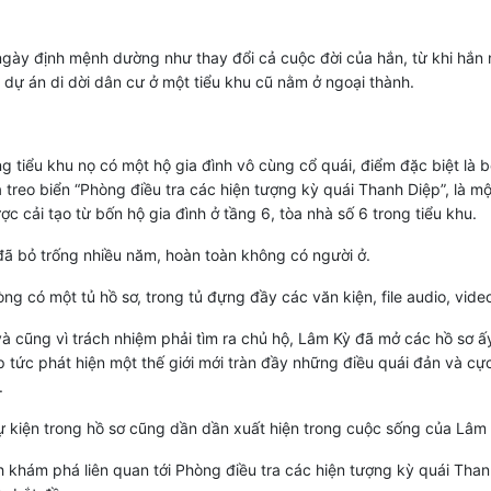
gày định mệnh dường như thay đổi cả cuộc đời của hắn, từ khi hắn
dự án di dời dân cư ở một tiểu khu cũ nằm ở ngoại thành.
g tiểu khu nọ có một hộ gia đình vô cùng cổ quái, điểm đặc biệt là 
 treo biển “Phòng điều tra các hiện tượng kỳ quái Thanh Diệp”, là m
c cải tạo từ bốn hộ gia đình ở tầng 6, tòa nhà số 6 trong tiểu khu.
ã bỏ trống nhiều năm, hoàn toàn không có người ở.
ng có một tủ hồ sơ, trong tủ đựng đầy các văn kiện, file audio, video
và cũng vì trách nhiệm phải tìm ra chủ hộ, Lâm Kỳ đã mở các hồ sơ ấy
p tức phát hiện một thế giới mới tràn đầy những điều quái đản và cự
.
 kiện trong hồ sơ cũng dần dần xuất hiện trong cuộc sống của Lâm 
h khám phá liên quan tới Phòng điều tra các hiện tượng kỳ quái Tha