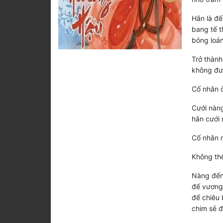
Hắn là đế
bang tế t
bóng loán
Trở thành
không đượ
Cố nhân ở
Cưới nàng
hắn cưới 
Cố nhân n
Không thể
Nàng đến 
đế vương,
để chiêu 
chim sẻ 