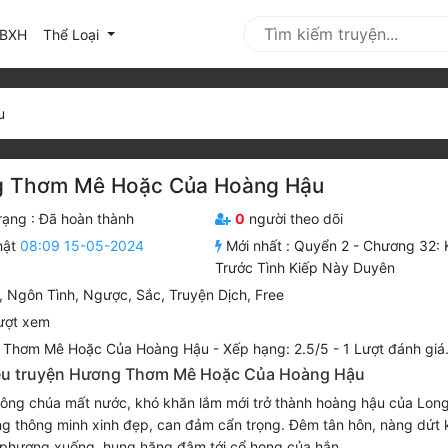
urrent)
BXH
Thể Loại
u
 Thơm Mê Hoặc Của Hoàng Hậu
rạng :
Đã hoàn thành
0
người theo dõi
hật
08:09 15-05-2024
Mới nhất :
Quyển 2 - Chương 32: 
Trước Tình Kiếp Này Duyên
,
Ngôn Tình
,
Ngược
,
Sắc
,
Truyện Dịch
,
Free
ượt xem
 Thơm Mê Hoặc Của Hoàng Hậu
-
Xếp hạng:
2.5
/
5
-
1
Lượt đánh giá
iệu truyện Hương Thơm Mê Hoặc Của Hoàng Hậu
ông chúa mất nước, khó khăn lắm mới trở thành hoàng hậu của Lon
g thông minh xinh đẹp, can đảm cẩn trọng. Đêm tân hôn, nàng dứt 
phượng xuống, hung hăng đâm tới cổ họng của hắn...