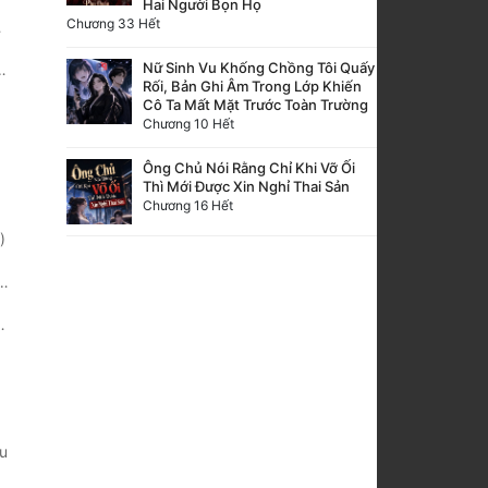
Hai Người Bọn Họ
Chương 33 Hết
Nữ Sinh Vu Khống Chồng Tôi Quấy
Rối, Bản Ghi Âm Trong Lớp Khiến
Cô Ta Mất Mặt Trước Toàn Trường
Chương 10 Hết
Ông Chủ Nói Rằng Chỉ Khi Vỡ Ối
Thì Mới Được Xin Nghỉ Thai Sản
Chương 16 Hết
)
u