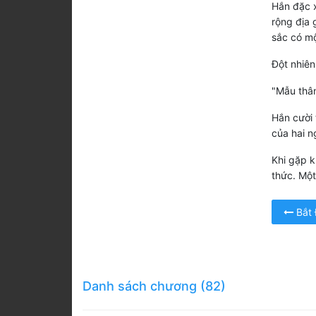
Hắn đặc x
rộng địa 
sắc có mộ
Đột nhiên
"Mẫu thân
Hắn cười 
của hai n
Khi gặp k
thức. Một
Bắt
Danh sách chương (82)