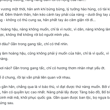
 vương một thời, hắn anh khí bừng bừng, lý tưởng hào hùng, có tài k
hế. Đêm thành thân, hắn kéo cánh tay phải của nàng - dưới ống tay 
g - không có thủ cung sa, hắn phất tay áo căm giận rời đi...
 hoàng hậu, nàng không muốn, chỉ là vì nước, vì dân, nàng không là
c, không thể không rời bỏ người mình yêu.
 đâu? Gần trong gang tấc, chỉ có thể nhìn.
 làm hoàng hậu, cũng không phải ý muốn của hắn, chỉ là vì quốc, vì 
nàng.
ơi nào? Gần trong gang tấc, chỉ có hương thơm nhàn nhạt yếu ớt.
 ở chung, rồi lại vẫn phải liên quan với nhau.
gần hắn, chẳng qua là vì báo thù, vì đạt được thứ nàng muốn. Bởi vì
 hắn có quyền lực cao nhất. Nàng phải lấy được Tàng bảo đồ, Bố b
binh mãi mã, khôi phục quốc gia. Gần quan được ban lộc, bọ ngựa b
đứng sau.