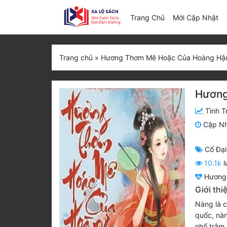
(c
Trang Chủ
Mới Cập Nhật
Trang chủ
»
Hương Thơm Mê Hoặc Của Hoàng Hậ
Hương
Tình T
Cập N
Cổ Đại
10.1k
l
Hương
Giới th
Nàng là c
quốc, nàn
nhổ trâm 