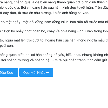
á nàng, chẳng qua là để biến nàng thành quân cờ, bình định thiên h
giới quốc gia. Bởi vì hoàng hậu của hắn, xinh đẹp tuyệt luân. Trên đầ
t cây đao, từ xưa ôn nhu hương, khiến anh hùng sa vào.
 có một ngày, một đôi đồng nam đồng nữ bị hắn dẫn tới trước mặt n
." Bọn họ nhảy nhót hoan hô, chạy về phía nàng - chui vào trong lòn
to, ngửa mặt lên trời cười to, hoàng hậu của hắn không ngờ là mẫu t
gười con.
hông quen biết, chỉ có hận không có yêu, hiểu nhau nhưng không n
 đời hoàng thượng và hoàng hậu - mưa bụi phân tranh, tình cảm gút
 Đầu Đọc
Đọc Mới Nhất