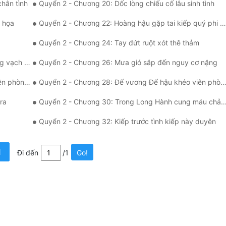
hân tình
Quyển 2 - Chương 20: Dốc lòng chiếu cố lâu sinh tình
i họa
Quyển 2 - Chương 22: Hoàng hậu gặp tai kiếp quý phi độc
Quyển 2 - Chương 24: Tay đứt ruột xót thê thảm
ạch trần
Quyển 2 - Chương 26: Mưa gió sắp đến nguy cơ nặng
hòng (1)
Quyển 2 - Chương 28: Đế vương Đế hậu khéo viên phòng (2)
ra
Quyển 2 - Chương 30: Trong Long Hành cung máu chảy đầm đìa
Quyển 2 - Chương 32: Kiếp trước tình kiếp này duyên
1
Đi đến
/1
Go!