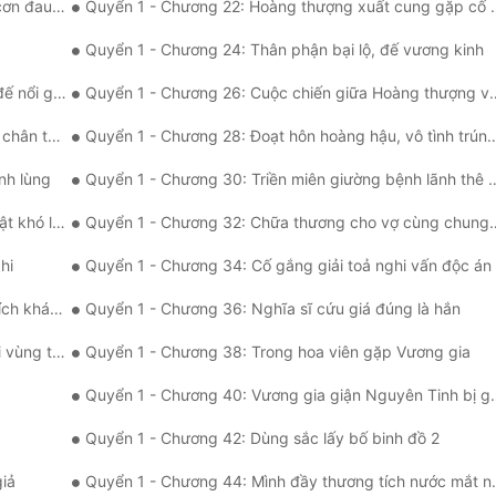
Hoàng Hậu
Quyển 1 - Chương 22: Hoàng thượng xuất cung gặp cố nhân
Quyển 1 - Chương 24: Thân phận bại lộ, đế vương kinh
nổi giận
Quyển 1 - Chương 26: Cuộc chiến giữa Hoàng thượng và Hoàng hậu
n tướng
Quyển 1 - Chương 28: Đoạt hôn hoàng hậu, vô tình trúng độc
nh lùng
Quyển 1 - Chương 30: Triền miên giường bệnh lãnh thê thê
hó lường
Quyển 1 - Chương 32: Chữa thương cho vợ cùng chung phòng
hi
Quyển 1 - Chương 34: Cố gắng giải toả nghi vấn độc án
h khách
Quyển 1 - Chương 36: Nghĩa sĩ cứu giá đúng là hắn
ùng trời
Quyển 1 - Chương 38: Trong hoa viên gặp Vương gia
Quyển 1 - Chương 40: Vương gia giận Nguyên Tinh bị giam
Quyển 1 - Chương 42: Dùng sắc lấy bố binh đồ 2
iả
Quyển 1 - Chương 44: Mình đầy thương tích nước mắt như mưa