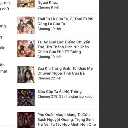
Người Khác
ạ, mở
Chương 9 Hết
u chữ
Thái Tử Là Của Ta, Ồ, Thái Tử Phi
Cũng Là Của Ta
àng.
Chương 19 Hết
g.
Ta, Ác Quỷ Lười Biếng Chuyển
Thế, Trở Thành Đích Nữ Chân
hân
Chính Của Phủ Tể Tướng
Chương 10 Hết
hận
Sau Khi Trọng Sinh, Tôi Giấu Mẹ
 mắt!
Chuyện Ngoại Tình Của Bà
Chương 22 Hết
Siêu Cấp Tà Ác Hệ Thống
Chương 375: Gã nhà giàu láo xược
Phu Quân Mượn Mạng Ta Cứu
Bạch Nguyệt Quang: Trọng Sinh
Trở Về, Ta Tác Hợp Minh Hôn Cho