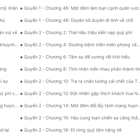
 mỹ nhân
Quyển 1 - Chương 46: Một đêm làm bạn cạnh quân vương
thủ
Quyển 1 - Chương 48: Duyên tới duyên đi tình về chỗ
ận vui vẻ
Quyển 2 - Chương 2: Thái Hậu triệu kiến nạp quý phi
nh thành
Quyển 2 - Chương 4: Giường bệnh triền miên phong vân nổi
Quyển 2 - Chương 6: Tâm sự đế vương rất khó hiểu
iáng
Quyển 2 - Chương 8: Tình nhân mến nhau phản thành th
í sự
Quyển 2 - Chương 10: Tra ra chân tướng cái chết của Thục phi
hông thơm
Quyển 2 - Chương 12: Đột nhiên gặp thích khách Vua hiểu lầm
nh (một)
Quyển 2 - Chương 14: Một đêm đổi lấy tánh mạng huynh (hai)
Quyển 2 - Chương 16: Hậu cung loạn chiến sự căng thẳng
ớ lại
Quyển 2 - Chương 18: Đi rừng quỷ tâm nặng nề