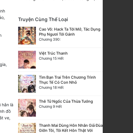
inh
áo,
Truyện Cùng Thể Loại
Cao Võ: Hack Ta Tới Mở, Tác Dụng
Phụ Ngươi Tới Gánh
m
Chương 390:
Việt Trúc Thanh
Chương 15 Hết
gia,
Tìm Bạn Trai Trên Chương Trình
Thực Tế Có Con Nhỏ
Chương 18 Hết
Thê Tử Ngốc Của Thừa Tướng
 hắn là
Chương 9 Hết
inh đồ
ắt ve,
Thanh Mai Dùng Hôn Nhân Giả Đùa
Giỡn Tôi, Tôi Kết Hôn Thật Với