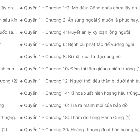
 có thai
Quyển 1 - Chương 1-2: Mở đầu: Công chúa chưa lấy chồng đã có thai (2)
 sâu kín
Quyển 1 - Chương 2: Ân sủng ngoài ý muốn là phúc hay hoạ?
ên hương
Quyển 1 - Chương 4: Huyết án ly kỳ loạn lòng người
n
Quyển 1 - Chương 6: Bệnh cũ phát tác đế vương nghi
Quyển 1 - Chương 8: Bí mật của tứ đại cung nữ
 thị tẩm
Quyển 1 - Chương 10: Đêm thị tẩm giống chiến trường (1
rường (2)
Quyển 1 - Chương 12: Người thổi tiêu thần bí dưới ánh trăng
Quyển 1 - Chương 14: Kì hoa xuất hiện hoàng hậu trúng độc
ng
Quyển 1 - Chương 16: Tra ra manh mối của bảo đồ
đưa tiễn
Quyển 1 - Chương 18: Thăm dò Long Hành Cung (1)
 (2)
Quyển 1 - Chương 20: Hoàng thượng đoạt hôn hoàng hậ