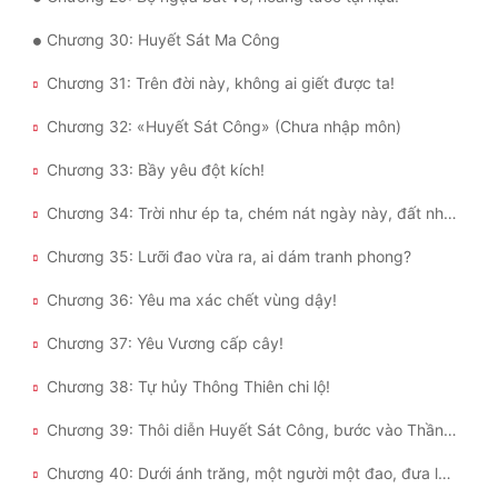
Đô Thị
Chương 30: Huyết Sát Ma Công
Đông Phương
Chương 31: Trên đời này, không ai giết được ta!
Đông Phương Huyền Huyễn
Chương 32: «Huyết Sát Công» (Chưa nhập môn)
Đồng Nhân
Chương 33: Bầy yêu đột kích!
Chương 34: Trời như ép ta, chém nát ngày này, đất như cản ta, trảm diệt đất này!
Cẩu Đạo Trường Sinh
Chương 35: Lưỡi đao vừa ra, ai dám tranh phong?
Ngự Thú
Chương 36: Yêu ma xác chết vùng dậy!
Truyện Nam
Chương 37: Yêu Vương cấp cây!
Truyện Nữ
Chương 38: Tự hủy Thông Thiên chi lộ!
Vô Địch Lưu
Chương 39: Thôi diễn Huyết Sát Công, bước vào Thần Khiếu cảnh!
Xây Dựng Thế Lực
Chương 40: Dưới ánh trăng, một người một đao, đưa lưng về phía chúng sinh!
Đam Mỹ