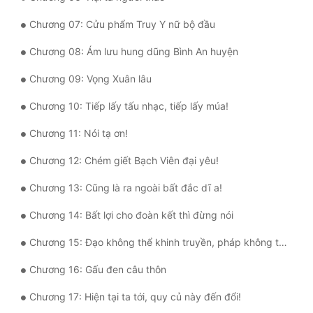
Quân Sự
Chương 07: Cửu phẩm Truy Y nữ bộ đầu
Sảng Văn
Chương 08: Ám lưu hung dũng Bình An huyện
Sắc
Chương 09: Vọng Xuân lâu
Sủng
Chương 10: Tiếp lấy tấu nhạc, tiếp lấy múa!
Thanh Xuân
Chương 11: Nói tạ ơn!
Chương 12: Chém giết Bạch Viên đại yêu!
Tiên Hiệp
Chương 13: Cũng là ra ngoài bất đắc dĩ a!
Tiểu Thuyết
Chương 14: Bất lợi cho đoàn kết thì đừng nói
Trinh Thám
Chương 15: Đạo không thể khinh truyền, pháp không thể nhẹ thụ!
Triều Đấu
Chương 16: Gấu đen câu thôn
Trùng Sinh
Chương 17: Hiện tại ta tới, quy củ này đến đổi!
Trọng Sinh