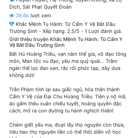
Cổ Đại
Dịch
,
Sát Phạt Quyết Đoán
38.6k
lượt xem
Du Hí
Khắc Mệnh Tu Hành: Từ Cẩm Y Vệ Bắt Đầu
Dã Sử
Trường Sinh
-
Xếp hạng:
2.5
/
5
-
1
Lượt đánh giá.
Giới thiệu truyện Khắc Mệnh Tu Hành: Từ Cẩm Y
Dị Giới
Vệ Bắt Đầu Trường Sinh
Bất Hủ Hoàng Triều, vạn năm thế gia, võ đạo tông
Dị Năng
môn, Man tộc vu đạo, yêu ma quỷ quái… Trăm
Gia Đấu
ngàn thế lực đan xen, rắc rối phức tạp, dây dưa
không dứt!
Góc Nhìn Nam
Trần Phàm tỉnh lại sau giấc ngủ, hóa thân thành
Góc Nhìn Nữ
Cẩm Y Vệ của Đại Chu Hoàng Triều. Tiên y nộ mã,
Huyền Huyễn
áo gấm thêu xuân chiếu tuyết, hoàng quyền đặc
cách, mở ra con đường tu hành nghịch thiên!
Huyền Nghi
Chém giết yêu ma, đoạt lấy thọ nguyên còn thừa,
Huyền Ảo
tiêu hao thọ nguyên liền có thể thôi diễn võ học