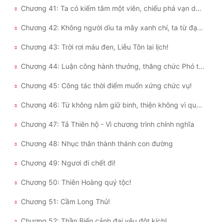
Chương 41: Ta có kiếm tâm một viên, chiếu phá vạn dặm sơn hà!
Đẹp
Chương 42: Không người dìu ta mây xanh chí, ta từ đạp tuyết đến đỉnh núi!
Đẹp Hiệp
Chương 43: Trời rơi máu đen, Liễu Tôn lai lịch!
Tính Cách Nhân Vật :
Chương 44: Luận công hành thưởng, thăng chức Phó thiên hộ!
Chương 45: Công tác thời điểm muốn xứng chức vụ!
Cơ Trí
Chương 46: Từ không nắm giữ binh, thiện không vì quan!
Sát Phạt Quyết Đoán
Chương 47: Tả Thiên hộ - Vì chương trình chính nghĩa
Vô Sỉ
Chương 48: Nhục thân thành thánh con đường
Điềm Đạm
Chương 49: Ngươi đi chết đi!
Chương 50: Thiên Hoàng quý tộc!
Chương 51: Cầm Long Thủ!
Chương 52: Thần Biến cảnh đại yêu đột kích!