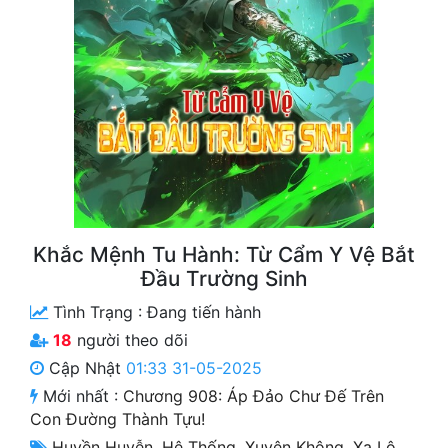
Free
Hậu Cung
Truyện Convert
Truyện Dịch
Truyện Nhập Môn
Truyện ngắn
Khắc Mệnh Tu Hành: Từ Cẩm Y Vệ Bắt
Xa Lộ Dịch
Đầu Trường Sinh
Tình Trạng :
Đang tiến hành
18
người theo dõi
Cung Đấu
Cập Nhật
01:33 31-05-2025
Cạnh Kỹ
Mới nhất :
Chương 908: Áp Đảo Chư Đế Trên
Con Đường Thành Tựu!
Cổ Tiên Hiệp
Huyền Huyễn
,
Hệ Thống
,
Xuyên Không
,
Xa Lộ