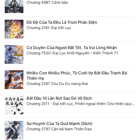
Chương 4987 Cảnh báo
Đồ Đệ Của Ta Đều Là Trùm Phản Diện
Chương 2181: Đại kết cục
Cơ Duyên Của Ngươi Rất Tốt, Ta Vui Lòng Nhận
Chương 7530: Đại Lục Khởi Nguyên – Kiến Thành 71
Nhiều Con Nhiều Phúc, Từ Cưới Vợ Bắt Đầu Tranh Bá
Thiên Hạ
Chương 2297 Chu Du Du mang thai
Bắt Đầu 10 Lần Rút Sau Đó Vô Địch
Chương 2511 - Đại kết cục, Phiên ngoại thiên: Chư thiên quy nhất giới, vĩnh hằng thế giới. Hết!
Sư Huynh Của Ta Quá Mạnh (Dịch)
Chương 3787 Cặn bã Nam Thiên Đạo