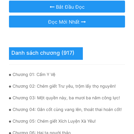
Bắt Đầu Đọc
Mưu Mô
Đọc Mới Nhất
Mạt Thế
Mỹ Thực
Ngôn Tình
Danh sách chương (917)
Ngược
Nữ Cường
Chương 01: Cẩm Y Vệ
Nữ Phụ
Chương 02: Chém giết Trư yêu, trộm lấy thọ nguyên!
Phong Thủy - Tâm Linh
Chương 03: Một quyền này, ba mươi ba năm công lực!
Phương Tây
Chương 04: Gân cốt cùng vang lên, thoát thai hoán cốt!
Phản Phái
Chương 05: Chém giết Xích Luyện Xà Yêu!
Quan Trường
Chương 06: Hại ta người thảo