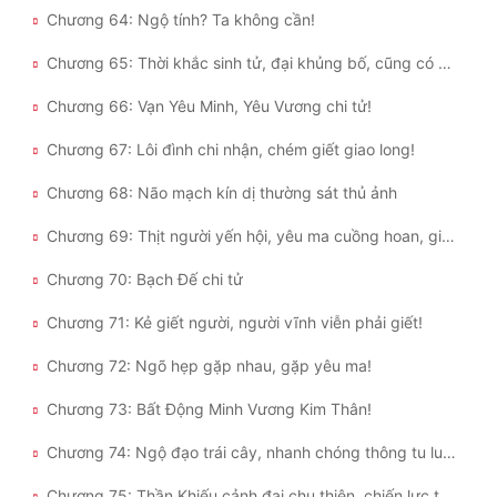
Chương 64: Ngộ tính? Ta không cần!
Chương 65: Thời khắc sinh tử, đại khủng bố, cũng có đại cơ duyên!
Chương 66: Vạn Yêu Minh, Yêu Vương chi tử!
Chương 67: Lôi đình chi nhận, chém giết giao long!
Chương 68: Não mạch kín dị thường sát thủ ảnh
Chương 69: Thịt người yến hội, yêu ma cuồng hoan, giết không tha!
Chương 70: Bạch Đế chi tử
Chương 71: Kẻ giết người, người vĩnh viễn phải giết!
Chương 72: Ngõ hẹp gặp nhau, gặp yêu ma!
Chương 73: Bất Động Minh Vương Kim Thân!
Chương 74: Ngộ đạo trái cây, nhanh chóng thông tu luyện!
Chương 75: Thần Khiếu cảnh đại chu thiên, chiến lực tăng vọt, ngược gió lật bàn!