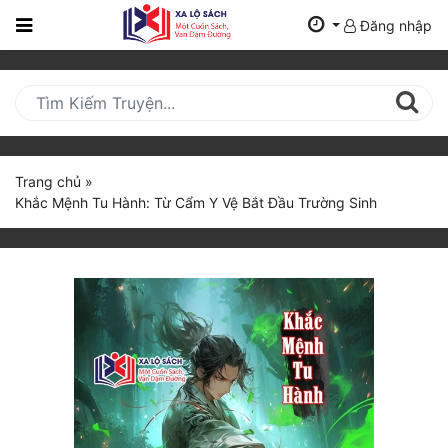
Đăng nhập
Trang
Chủ
Mới
Cập
Nhật
Trang chủ
»
(current)
Khắc Mệnh Tu Hành: Từ Cẩm Y Vệ Bắt Đầu Trường Sinh
BXH
Thể Loại
Tất Cả
Truyện Mới Ra
Hoàn Thành