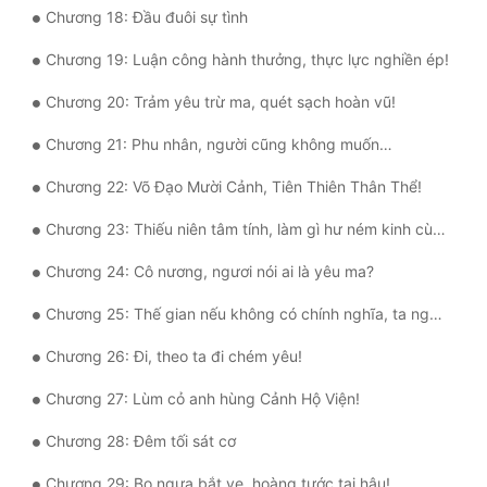
Chương 18: Đầu đuôi sự tình
Tu Chân
Chương 19: Luận công hành thưởng, thực lực nghiền ép!
Tu Tiên
Chương 20: Trảm yêu trừ ma, quét sạch hoàn vũ!
Tội Phạm
Chương 21: Phu nhân, người cũng không muốn…
Vô Địch
Chương 22: Võ Đạo Mười Cảnh, Tiên Thiên Thân Thể!
Võ Hiệp
Chương 23: Thiếu niên tâm tính, làm gì hư ném kinh cùng hoảng?
Võng Du
Chương 24: Cô nương, ngươi nói ai là yêu ma?
Xuyên Không
Chương 25: Thế gian nếu không có chính nghĩa, ta nguyện cầm đao làm Diêm La!
Xuyên Nhanh
Chương 26: Đi, theo ta đi chém yêu!
Xuyên Sách
Chương 27: Lùm cỏ anh hùng Cảnh Hộ Viện!
Xuyên Thư
Chương 28: Đêm tối sát cơ
Điền Văn
Chương 29: Bọ ngựa bắt ve, hoàng tước tại hậu!