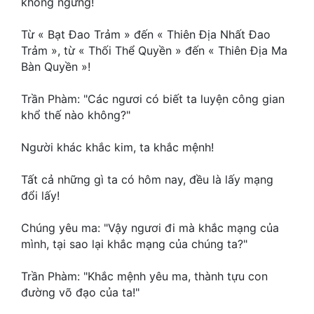
không ngừng!
Hài Hước
Hệ Thống
Từ « Bạt Đao Trảm » đến « Thiên Địa Nhất Đao
Trảm », từ « Thối Thể Quyền » đến « Thiên Địa Ma
Học Đường
Bàn Quyền »!
Khoa Huyễn
Trần Phàm: "Các ngươi có biết ta luyện công gian
khổ thế nào không?"
Khoa Huyễn Không Gian
Kinh Dị
Người khác khắc kim, ta khắc mệnh!
Kiếm Hiệp
Tất cả những gì ta có hôm nay, đều là lấy mạng
đổi lấy!
Kỳ Huyễn
Chúng yêu ma: "Vậy ngươi đi mà khắc mạng của
Kỳ Ảo
mình, tại sao lại khắc mạng của chúng ta?"
Linh Dị
Trần Phàm: "Khắc mệnh yêu ma, thành tựu con
Làm Giàu
đường võ đạo của ta!"
Lịch Sử