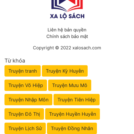
Đô Thị
Đông Phương
Đông Phương Huyền Huyễn
Liên hệ bản quyền
Chính sách bảo mật
Đồng Nhân
Copyright © 2022 xalosach.com
Từ khóa
Cẩu Đạo Trường Sinh
Truyện tranh
Truyện Kỳ Huyễn
Ngự Thú
Truyện Võ Hiệp
Truyện Mưu Mô
Truyện Nam
Truyện Nữ
Truyện Nhập Môn
Truyện Tiên Hiệp
Vô Địch Lưu
Truyện Đô Thị
Truyện Huyền Huyễn
Xây Dựng Thế Lực
Truyện Lịch Sử
Truyện Đồng Nhân
Đam Mỹ