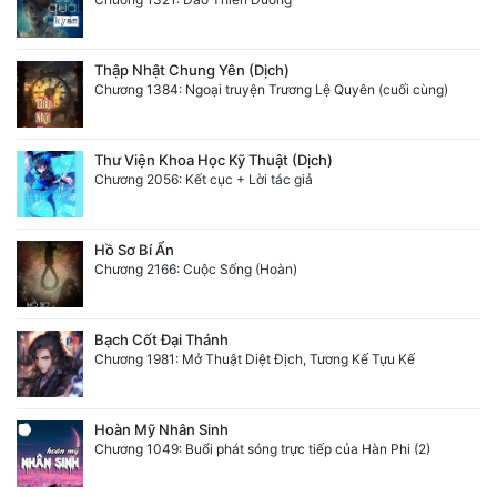
Quân Sự
Thập Nhật Chung Yên (Dịch)
Sảng Văn
Chương 1384: Ngoại truyện Trương Lệ Quyên (cuối cùng)
Sắc
Thư Viện Khoa Học Kỹ Thuật (Dịch)
Sủng
Chương 2056: Kết cục + Lời tác giả
Thanh Xuân
Hồ Sơ Bí Ẩn
Tiên Hiệp
Chương 2166: Cuộc Sống (Hoàn)
Tiểu Thuyết
Bạch Cốt Đại Thánh
Trinh Thám
Chương 1981: Mở Thuật Diệt Địch, Tương Kế Tựu Kế
Triều Đấu
Hoàn Mỹ Nhân Sinh
Trùng Sinh
Chương 1049: Buổi phát sóng trực tiếp của Hàn Phi (2)
Trọng Sinh