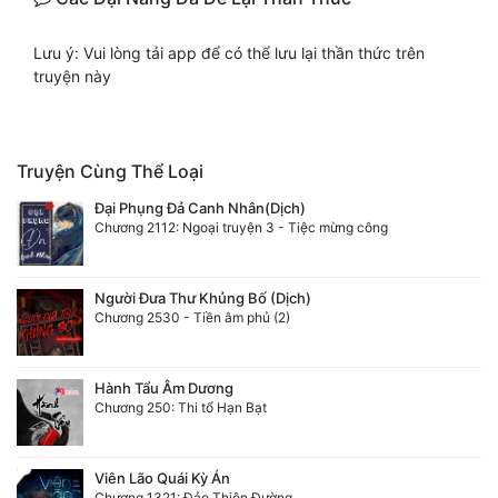
Mưu Mô
Lưu ý: Vui lòng tải app để có thể lưu lại thần thức trên
truyện này
Mạt Thế
Mỹ Thực
Truyện Cùng Thể Loại
Ngôn Tình
Đại Phụng Đả Canh Nhân(Dịch)
Ngược
Chương 2112: Ngoại truyện 3 - Tiệc mừng công
Nữ Cường
Người Đưa Thư Khủng Bố (Dịch)
Nữ Phụ
Chương 2530 - Tiền âm phủ (2)
Phong Thủy - Tâm Linh
Hành Tẩu Âm Dương
Phương Tây
Chương 250: Thi tổ Hạn Bạt
Phản Phái
Viên Lão Quái Kỳ Án
Quan Trường
Chương 1321: Đảo Thiên Đường