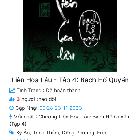
Free
Hậu Cung
Truyện Convert
Truyện Dịch
Truyện Nhập Môn
Truyện ngắn
Liên Hoa Lâu - Tập 4: Bạch Hổ Quyển
Xa Lộ Dịch
Tình Trạng :
Đã hoàn thành
3
người theo dõi
Cung Đấu
Cập Nhật
09:28 23-11-2023
Mới nhất :
Chương Liên Hoa Lâu: Bạch Hổ Quyển
Cạnh Kỹ
(Tập 4)
Cổ Tiên Hiệp
Kỳ Ảo
,
Trinh Thám
,
Đông Phương
,
Free