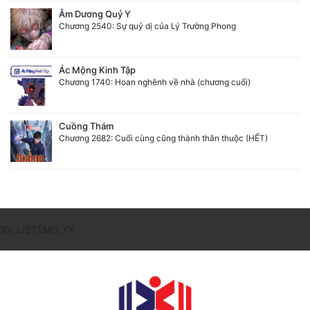
Âm Dương Quỷ Y
Tu Chân
Chương 2540: Sự quỷ dị của Lý Trường Phong
Tu Tiên
Ác Mộng Kinh Tập
Tội Phạm
Chương 1740: Hoan nghênh về nhà (chương cuối)
Vô Địch
Võ Hiệp
Cuồng Thám
Chương 2682: Cuối cùng cũng thành thân thuộc (HẾT)
Võng Du
Xuyên Không
Xuyên Nhanh
XX_LISTEMO_XX
Xuyên Sách
Xuyên Thư
Điền Văn