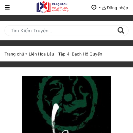
Đăng nhập
Trang
Chủ
Mới
Cập
Nhật
Trang chủ
»
Liên Hoa Lâu - Tập 4: Bạch Hổ Quyển
(current)
BXH
Thể Loại
Tất Cả
Truyện Mới Ra
Hoàn Thành