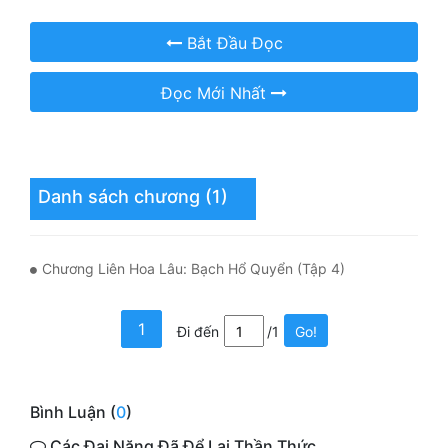
Hài Hước
Bắt Đầu Đọc
Hệ Thống
Học Đường
Đọc Mới Nhất
Khoa Huyễn
Khoa Huyễn Không Gian
Danh sách chương (1)
Kinh Dị
Kiếm Hiệp
Chương Liên Hoa Lâu: Bạch Hổ Quyển (Tập 4)
Kỳ Huyễn
Kỳ Ảo
1
Đi đến
/1
Go!
Linh Dị
Làm Giàu
Bình Luận (
0
)
Các Đại Năng Đã Để Lại Thần Thức
Lịch Sử