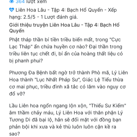
364
lượt xem
Cổ Đại
Liên Hoa Lâu - Tập 4: Bạch Hổ Quyển
-
Xếp
hạng:
2.5
/
5
-
1
Lượt đánh giá.
Du Hí
Giới thiệu truyện Liên Hoa Lâu - Tập 4: Bạch Hổ
Dã Sử
Quyển
Phật tháp thần bí tiền triều biến mất, trong "Cực
Dị Giới
Lạc Tháp" ẩn chứa huyền cơ nào? Đại thần trong
triều liên tục chết đi, bí ẩn của hoàng thất liệu có
Dị Năng
bị phanh phui?
Gia Đấu
Phương Đa Bệnh bất ngờ trở thành Phò mã, Lý Liên
Góc Nhìn Nam
Hoa thành "Lục Nhất Pháp Sư", Giác Lệ Tiếu thừa
cơ mai phục, triều đình xã tắc có lâm vào nguy cơ
Góc Nhìn Nữ
đổ vỡ?
Huyền Huyễn
Lầu Liên hoa ngổn ngang lộn xộn, "Thiếu Sư Kiếm"
âm thầm chảy máu, Lý Liên Hoa với thân phận Lý
Huyền Nghi
Tương Di đã bại lộ, hắn sẽ đối mặt với đồng bạn
phản bội khi xưa và kẻ thù luôn luôn cận kề ra
Huyền Ảo
sao?