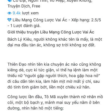
Cổ Đại
,
Ngôn Tình
,
Võ Hiệp
,
Xuyên Không
,
Cổ Đại
Truyện Dịch
,
Free
9.4k
lượt xem
Du Hí
Liều Mạng Công Lược Vai Ác
-
Xếp hạng:
2.5
/
5
Dã Sử
-
1
Lượt đánh giá.
Giới thiệu truyện Liều Mạng Công Lược Vai Ác
Dị Giới
Bách Lý Kiêu, người không khác tên là mấy, là một
Dị Năng
đại ma đầu tàn ác, không sợ trời không sợ đất.
Gia Đấu
Góc Nhìn Nam
Thiên Đạo nhìn tên kia chuyện ác nào cũng không
kiêng dè, cực kì tức giận, vì thế hạ lệnh làm một
Góc Nhìn Nữ
thiếu nữ "người gặp người thích, hoa gặp hoa nở"
đi câu dẫn tên kia, làm hắn mịt mờ mất ý chí, sau
Huyền Huyễn
đó tính tình giảm bớt, liền một chiêu xử hắn.
Huyền Nghi
Công lược lần đầu, Tô Mã xuyên thành nữ nhân mồ
côi, một bộ bạch y, mảnh mai suy yếu nằm ở bên
Huyền Ảo
đường, nhìn hắn hô một tiếng: