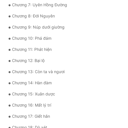
Chương 7: Uyên Hồng Đường
Quân Sự
Chương 8: Đới Nguyên
Sảng Văn
Chương 9: Núp dưới giường
Sắc
Chương 10: Phá đám
Sủng
Chương 11: Phát hiện
Thanh Xuân
Chương 12: Bại lộ
Tiên Hiệp
Chương 13: Còn ta và ngươi
Tiểu Thuyết
Chương 14: Hàn đàm
Trinh Thám
Chương 15: Xuân dược
Triều Đấu
Chương 16: Mất lý trí
Trùng Sinh
Chương 17: Giết hắn
Trọng Sinh
Chương 18: Dò xét