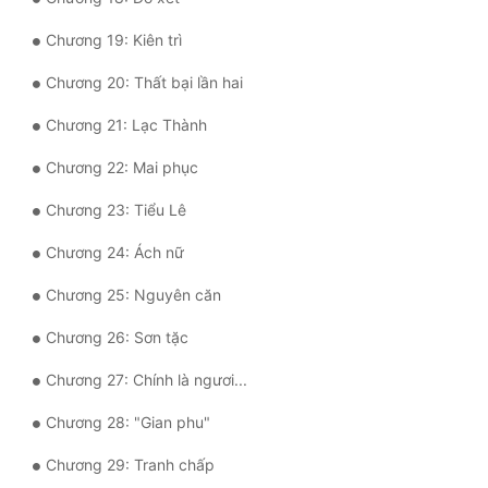
Tu Chân
Chương 19: Kiên trì
Tu Tiên
Chương 20: Thất bại lần hai
Tội Phạm
Chương 21: Lạc Thành
Vô Địch
Chương 22: Mai phục
Võ Hiệp
Chương 23: Tiểu Lê
Võng Du
Chương 24: Ách nữ
Xuyên Không
Chương 25: Nguyên căn
Xuyên Nhanh
Chương 26: Sơn tặc
Xuyên Sách
Chương 27: Chính là ngươi...
Xuyên Thư
Chương 28: "Gian phu"
Điền Văn
Chương 29: Tranh chấp