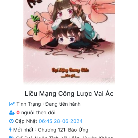
Free
Hậu Cung
Truyện Convert
Truyện Dịch
Truyện Nhập Môn
Truyện ngắn
Xa Lộ Dịch
Liều Mạng Công Lược Vai Ác
Tình Trạng :
Đang tiến hành
Cung Đấu
0
người theo dõi
Cạnh Kỹ
Cập Nhật
06:45 28-06-2024
Mới nhất :
Chương 121: Báo Ứng
Cổ Tiên Hiệp