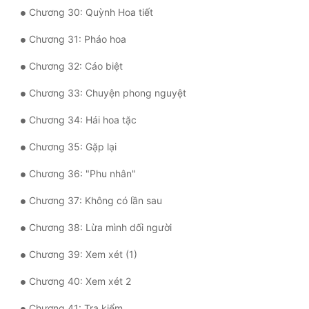
Đô Thị
Chương 30: Quỳnh Hoa tiết
Đông Phương
Chương 31: Pháo hoa
Đông Phương Huyền Huyễn
Chương 32: Cáo biệt
Đồng Nhân
Chương 33: Chuyện phong nguyệt
Chương 34: Hái hoa tặc
Cẩu Đạo Trường Sinh
Chương 35: Gặp lại
Ngự Thú
Chương 36: "Phu nhân"
Truyện Nam
Chương 37: Không có lần sau
Truyện Nữ
Chương 38: Lừa mình dối người
Vô Địch Lưu
Chương 39: Xem xét (1)
Xây Dựng Thế Lực
Chương 40: Xem xét 2
Chương 41: Tra kiểm
Đam Mỹ