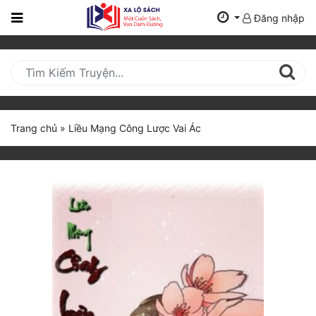
Đăng nhập
Trang
Chủ
Mới
Cập
Nhật
Trang chủ
»
Liều Mạng Công Lược Vai Ác
(current)
BXH
Thể Loại
Tất Cả
Truyện Mới Ra
Hoàn Thành