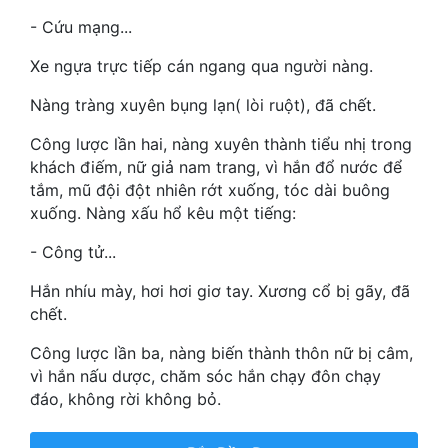
Hài Hước
- Cứu mạng...
Hệ Thống
Xe ngựa trực tiếp cán ngang qua người nàng.
Học Đường
Nàng tràng xuyên bụng lạn( lòi ruột), đã chết.
Khoa Huyễn
Công lược lần hai, nàng xuyên thành tiểu nhị trong
khách điếm, nữ giả nam trang, vì hắn đổ nước để
Khoa Huyễn Không Gian
tắm, mũ đội đột nhiên rớt xuống, tóc dài buông
Kinh Dị
xuống. Nàng xấu hổ kêu một tiếng:
Kiếm Hiệp
- Công tử...
Kỳ Huyễn
Hắn nhíu mày, hơi hơi giơ tay. Xương cổ bị gãy, đã
chết.
Kỳ Ảo
Công lược lần ba, nàng biến thành thôn nữ bị câm,
Linh Dị
vì hắn nấu dược, chăm sóc hắn chạy đôn chạy
đáo, không rời không bỏ.
Làm Giàu
Lịch Sử