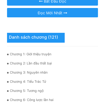
Bắt Đầu Đọc
Mưu Mô
Đọc Mới Nhất
Mạt Thế
Mỹ Thực
Danh sách chương (121)
Ngôn Tình
Ngược
Chương 1: Giới thiệu truyện
Nữ Cường
Chương 2: Lần đầu thất bại
Nữ Phụ
Chương 3: Nguyên nhân
Phong Thủy - Tâm Linh
Chương 4: Tiểu Trác Tử
Phương Tây
Chương 5: Tương ngộ
Phản Phái
Chương 6: Công lược lần hai
Quan Trường