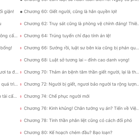
i giận!
Chương 60: Giết người, cũng là hắn quyền lợi!
u
Chương 62: Truy sát cũng là phòng v
Chương 63: Đao thứ nhất liền chết, hoàn toàn không cấu thành tội cố ý giết người.
Chương 64: Trúng tuyển chỉ đạo tính án lệ!
 bổng!
Chương 66: Sướng rồi, luật sư bên kia cũng bị phán q
Chương 68: Luật sở tương lai – đỉnh cao danh vọng!
Chương 69: Luật sở sát nhập, giấc mộng của ngươi ta đến ủng hộ!
Chương 70: Thảm án bệnh tâm thần giết người, lại là thử thác
Chương 71: Kinh khủng bệnh tâm thần giám định quá trình
Chương 72: Người bị giết, ngươi bảo ngườ
Chương 73: Hệ thống xác định và đánh giá, nhân tài cấp S!
Chương 74: Chế phục người mới
Chương 76: Kinh khủng! Chân tướng vụ án? Tiến về Viện 
Chương 78: Tinh thần phân liệt cũng có cách đối phó
Chương 80: Kế hoạch chém đầu? Bạo loạn?