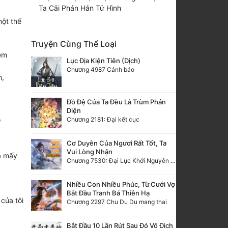
Ta Cãi Phán Hắn Tử Hình
một thế
Truyện Cùng Thể Loại
êm
Lục Địa Kiện Tiên (Dịch)
Chương 4987 Cảnh báo
n,
Đồ Đệ Của Ta Đều Là Trùm Phản
Diện
Chương 2181: Đại kết cục
"
Cơ Duyên Của Ngươi Rất Tốt, Ta
Vui Lòng Nhận
a mấy
Chương 7530: Đại Lục Khởi Nguyên – Kiến Thành 71
Nhiều Con Nhiều Phúc, Từ Cưới Vợ
Bắt Đầu Tranh Bá Thiên Hạ
 của tôi
Chương 2297 Chu Du Du mang thai
Bắt Đầu 10 Lần Rút Sau Đó Vô Địch