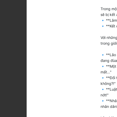
Trong một
sẽ bị kết 
🔹 **Lâm 
🔹 **Kết 
Với những
trong giớ
🔹 **Lão 
đang đùa 
🔹 **Một 
mất…"
🔹 **Đối 
không?!"
🔹 **Luật
nớt!"
🔹 **Nhân
nhân dân