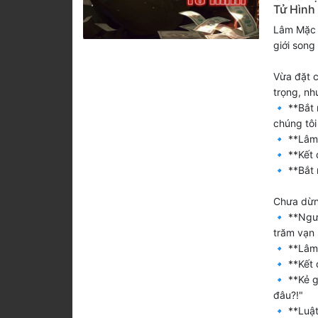
Tử Hình
Lâm Mặc –
giới song
Vừa đặt c
trọng, nh
🔹 **Bắt 
chúng tôi
🔹 **Lâm
🔹 **Kết 
🔹 **Bắt 
Chưa dừng
🔹 **Ngườ
trăm vạn s
🔹 **Lâm
🔹 **Kết q
🔹 **Kẻ gi
đâu?!"
🔹 **Luật