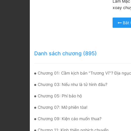
Lâm Mặc –
xoay chu
Bắt
Danh sách chương (895)
Chương 01: Cầm kịch bản "Trương Vĩ"? Địa ngục độ khó 
Chương 03: Nếu như là tử hình đâu?
Chương 05: Phí bảo hộ
Chương 07: Mở phiên tòa!
Chương 09: Kiện cáo muốn thua?
Chương 11: Kinh thiên nghịch chuyển