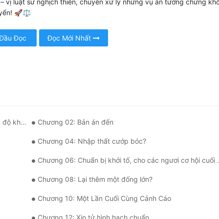
 vị luật sư nghịch thiên, chuyên xử lý những vụ án tưởng chừng kh
yển! 🚀⚖️
 Đầu Đọc
Đọc Mới Nhất
bắt đầu!
Chương 02: Bản án đến
Chương 04: Nhập thất cướp bóc?
Chương 06: Chuẩn bị khởi tố, cho các ngươi cơ hội cuối cùng!
Chương 08: Lại thêm một đống lớn?
Chương 10: Một Lần Cuối Cùng Cảnh Cáo
Chương 12: Xin tử hình hạch chuẩn