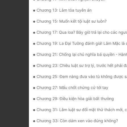
Chương 13: Làm tòa tuyên án
Chương 15: Muốn kết tội luật sư luôn?
Chương 17: Qua loa? Bây giờ trả lại cho các ngươ
Chương 19: La Đại Tường đánh giá! Lâm Mặc là q
Chương 21: Chống lại chủ nghĩa bá quyền - Hành động chính thức bắt đầu, kinh động
Chương 23: Chiêu luật sư trợ lý, trước hết phải đ
Chương 25: Đem nàng đưa vào tù không được s
Chương 27: Mấu chốt chứng cứ tới tay
Chương 29: Điều kiện hòa giải bất thường
Chương 31: Lâm luật sư đối mặt thử thách mới, chấn động giớ
Chương 33: Còn dám xen vào đúng không?