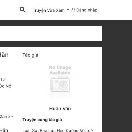
Đăng nhập
Truyện Vừa Xem
Hắn
Tác giả
 Là
 Óc Nổ
Huân Văn
2.5
/
5
-
Truyện cùng tác giả
 Hắn
Luật Sư: Bạo Lực Học Đường Vô Tội?