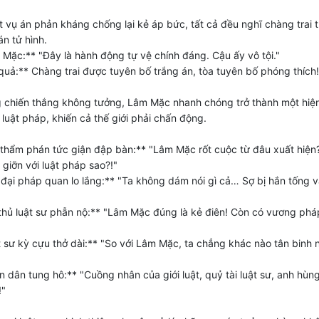
 vụ án phản kháng chống lại kẻ áp bức, tất cả đều nghĩ chàng trai t
án tử hình.
Mặc:** "Đây là hành động tự vệ chính đáng. Cậu ấy vô tội."
quả:** Chàng trai được tuyên bố trắng án, tòa tuyên bố phóng thích!
 chiến thắng không tưởng, Lâm Mặc nhanh chóng trở thành một hiệ
i luật pháp, khiến cả thế giới phải chấn động.
thẩm phán tức giận đập bàn:** "Lâm Mặc rốt cuộc từ đâu xuất hiện
giỡn với luật pháp sao?!"
đại pháp quan lo lắng:** "Ta không dám nói gì cả… Sợ bị hắn tống v
thủ luật sư phẫn nộ:** "Lâm Mặc đúng là kẻ điên! Còn có vương phá
 sư kỳ cựu thở dài:** "So với Lâm Mặc, ta chẳng khác nào tân binh 
 dân tung hô:** "Cuồng nhân của giới luật, quỷ tài luật sư, anh hùn
!"