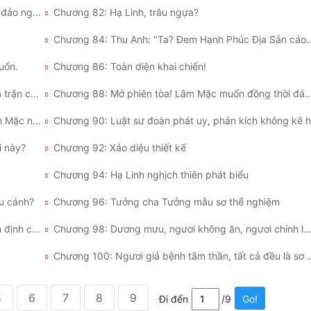
Chương 81: Chuẩn bị khởi tố, lợi dụng trọng hình đảo ngược bức bách!
Chương 82: Hạ Linh, trâu ngựa?
Chương 84: Thu Anh: "Ta? Đem Hạnh P
uốn.
Chương 86: Toàn diện khai chiến!
Chương 87: La Đại Tường: "Lần này ta tự mình ra trận cũng không chắc thắng!"
Chương 88: Mở phiên tòa! Lâm Mặc muốn đồng thời đánh 
Chương 89: Đớp cứt chuyển đổi nhân cách? Lâm Mặc nghịch thiên phát biểu
Chương 90: Luật sư đoàn phát uy, phản kích không kẽ 
i này?
Chương 92: Xảo diệu thiết kế
Chương 94: Hạ Linh nghịch thiên phát biểu
ứu cánh?
Chương 96: Tưởng cha Tưởng mẫu sơ thể nghiệm
Chương 97: Rung động cả nước – Quá trình giám định cứng rắn!
Chương 98: Dương mưu, ngươi không ăn, ngươi chính là tử
Chương 100: Ngươi giả bệnh t
5
6
7
8
9
Đi đến
/9
Go!