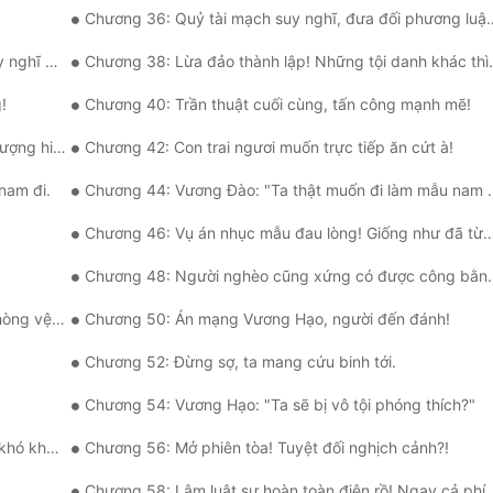
Chương 36: Quỷ tài mạch suy nghĩ, đưa đối phương luật sư vào tròng!
loạn a!"
Chương 38: Lừa đảo thành lập! Những tội danh khác thì sao?
!
Chương 40: Trần thuật cuối cùng, tấn công mạnh mẽ!
iếm thấy!
Chương 42: Con trai ngươi muốn trực tiếp ăn cứt à!
nam đi.
Chương 44: Vương Đào: "Ta thật muốn đi làm mẫu nam rồi?"
Chương 46: Vụ án nhục mẫu đau lòng! Giống như đã từng quen biết?
Chương 48: Người nghèo cũng xứng có được công bằng?
nh đáng!"
Chương 50: Án mạng Vương Hạo, người đến đánh!
Chương 52: Đừng sợ, ta mang cứu binh tới.
Chương 54: Vương Hạo: "Ta sẽ bị vô tội phóng thích?"
ó khăn!
Chương 56: Mở phiên tòa! Tuyệt đối nghịch cảnh?!
Chương 58: Lâm luật sư hoàn toàn điên rồ! Ngay cả phía công tố cũng dám chỉ trích!