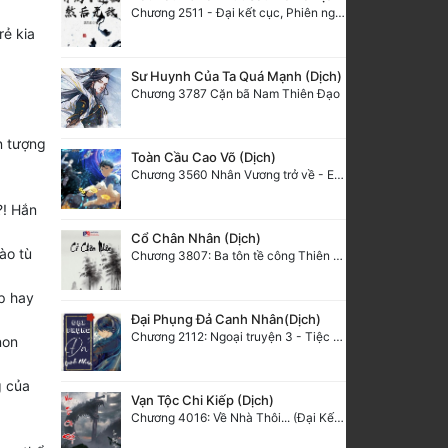
Chương 2511 - Đại kết cục, Phiên ngoại thiên: Chư thiên quy nhất giới, vĩnh hằng thế giới. Hết!
rẻ kia
Sư Huynh Của Ta Quá Mạnh (Dịch)
Chương 3787 Cặn bã Nam Thiên Đạo
n tượng
Toàn Cầu Cao Võ (Dịch)
Chương 3560 Nhân Vương trở về - END
?! Hắn
Cổ Chân Nhân (Dịch)
ào tù
Chương 3807: Ba tôn tề công Thiên Đình (2)
p hay
Đại Phụng Đả Canh Nhân(Dịch)
Chương 2112: Ngoại truyện 3 - Tiệc mừng công
non
g của
Vạn Tộc Chi Kiếp (Dịch)
Chương 4016: Về Nhà Thôi... (Đại Kết Cục)