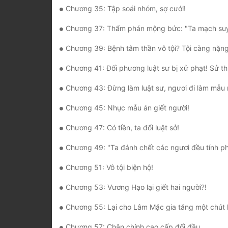
Chương 35: Tập soái nhóm, sợ cưới!
Chương 37: Thẩm phán mộng bức: "Ta mạch suy nghĩ cũng đều 
Chương 39: Bệnh tâm thần vô tội? Tội càng nặng
Chương 41: Đối phương luật sư bị xử phạt! Sử thượng h
Chương 43: Đừng làm luật sư, ngươi đi làm mẫu 
Chương 45: Nhục mẫu án giết người!
Chương 47: Có tiền, ta đổi luật sở!
Chương 49: "Ta đánh chết các ngươi đều tính phòng vệ chí
Chương 51: Vô tội biện hộ!
Chương 53: Vương Hạo lại giết hai người?!
Chương 55: Lại cho Lâm Mặc gia tăng một chút kh
Chương 57: Chân chính cao cấp đối đầu