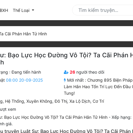
urrent)
BXH
Thể Loại
Ta Cãi Phán Hắn Tử Hình
Sư: Bạo Lực Học Đường Vô Tội? Ta Cãi Phán 
nh
rạng :
Đang tiến hành
26
người theo dõi
hật
08:00 20-09-2025
Mới nhất :
Chương 895 Biện Pháp
Làm Hắn Hao Tổn Trí Lực Đến Đầu
Tung!
ng
,
Hệ Thống
,
Xuyên Không
,
Đô Thị
,
Xa Lộ Dịch
,
Cơ Trí
lượt xem
ư: Bạo Lực Học Đường Vô Tội? Ta Cãi Phán Hắn Tử Hình
-
Xếp hạng:
nh giá.
ệu truyện Luật Sư: Bạo Lực Học Đường Vô Tội? Ta Cãi Phán