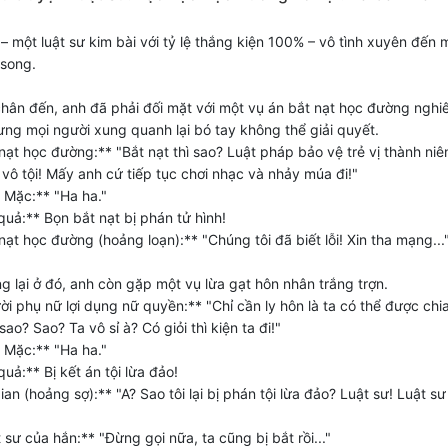
 một luật sư kim bài với tỷ lệ thắng kiện 100% – vô tình xuyên đến 
 song.
hân đến, anh đã phải đối mặt với một vụ án bắt nạt học đường nghi
ưng mọi người xung quanh lại bó tay không thể giải quyết.
nạt học đường:** "Bắt nạt thì sao? Luật pháp bảo vệ trẻ vị thành niê
 vô tội! Mấy anh cứ tiếp tục chơi nhạc và nhảy múa đi!"
 Mặc:** "Ha ha."
quả:** Bọn bắt nạt bị phán tử hình!
nạt học đường (hoảng loạn):** "Chúng tôi đã biết lỗi! Xin tha mạng...
 lại ở đó, anh còn gặp một vụ lừa gạt hôn nhân trắng trợn.
i phụ nữ lợi dụng nữ quyền:** "Chỉ cần ly hôn là ta có thể được chi
ao? Sao? Ta vô sỉ à? Có giỏi thì kiện ta đi!"
 Mặc:** "Ha ha."
uả:** Bị kết án tội lừa đảo!
an (hoảng sợ):** "A? Sao tôi lại bị phán tội lừa đảo? Luật sư! Luật sư
 sư của hắn:** "Đừng gọi nữa, ta cũng bị bắt rồi..."