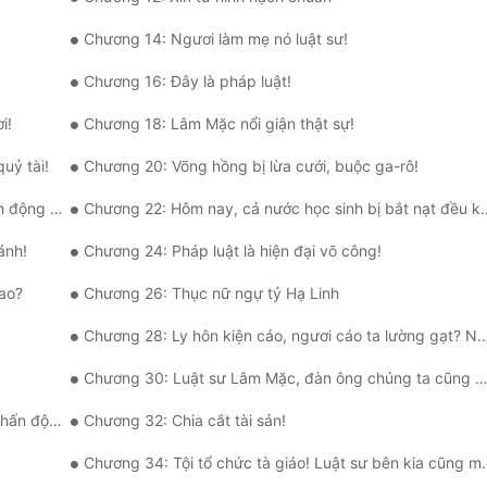
Chương 14: Ngươi làm mẹ nó luật sư!
Chương 16: Đây là pháp luật!
i!
Chương 18: Lâm Mặc nổi giận thật sự!
uỷ tài!
Chương 20: Võng hồng bị lừa cưới, buộc ga-rô!
 trung ương!
Chương 22: Hôm nay, cả nước học sinh bị bắt nạt đều khóc!
ánh!
Chương 24: Pháp luật là hiện đại võ công!
ao?
Chương 26: Thục nữ ngự tỷ Hạ Linh
Chương 28: Ly hôn kiện cáo, ngươi cáo ta lường gạt? Ngươi có bệnh à!
Chương 30: Luật sư Lâm Mặc, đàn ông chúng ta cũng cần ngài bảo vệ!
i pháp lý
Chương 32: Chia cắt tài sản!
Chương 34: Tội tổ chức tà giáo! Luật sư bên kia cũng muốn bị kiện?