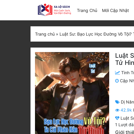
(c
Trang Chủ
Mới Cập Nhật
Trang chủ
»
Luật Sư: Bạo Lực Học Đường Vô Tội? 
Luật 
Tử Hì
Tình T
Cập N
Dị Nă
42.9k
Luật S
1
Lượt đá
Giới thi