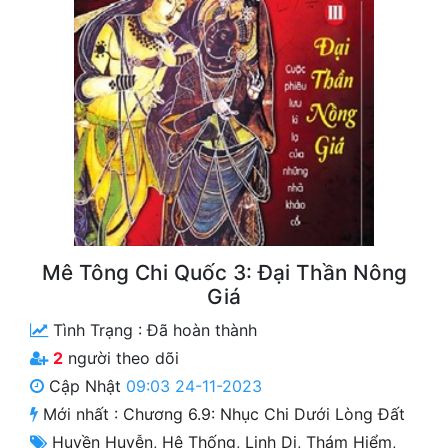
Free
Hậu Cung
Truyện Convert
Truyện Dịch
Truyện Nhập Môn
Truyện ngắn
Mê Tông Chi Quốc 3: Đại Thần Nông
Xa Lộ Dịch
Giá
Tình Trạng :
Đã hoàn thành
Cung Đấu
2
người theo dõi
Cạnh Kỹ
Cập Nhật
09:03 24-11-2023
Mới nhất :
Chương 6.9: Nhục Chi Dưới Lòng Đất
Cổ Tiên Hiệp
Huyền Huyễn
,
Hệ Thống
,
Linh Dị
,
Thám Hiểm
,