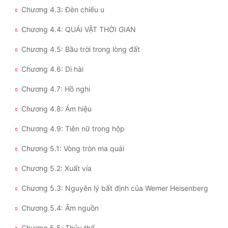
Chương 4.3: Đèn chiếu u
Đẹp
Chương 4.4: QUÁI VẬT THỜI GIAN
Đẹp Hiệp
Chương 4.5: Bầu trời trong lòng đất
Tính Cách Nhân Vật :
Chương 4.6: Di hài
Cơ Trí
Chương 4.7: Hồ nghi
Sát Phạt Quyết Đoán
Chương 4.8: Ám hiệu
Chương 4.9: Tiên nữ trong hộp
Vô Sỉ
Chương 5.1: Vòng tròn ma quái
Điềm Đạm
Chương 5.2: Xuất vía
Chương 5.3: Nguyên lý bất định của Wemer Heisenberg
Chương 5.4: Âm nguồn
Chương 5.5: Thủy thể