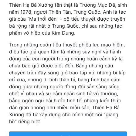
Thiên Hạ Bá Xướng tên thật là Trương Mục Dã, sinh
năm 1978, người Thiên Tân, Trung Quốc. Anh là tác
Mưu Mô
giả của “Ma thổi đèn” - bộ tiểu thuyết được truyền
Mạt Thế
bá rộng rãi nhất ở Trung Quốc, chỉ sau những tác
phẩm võ hiệp của Kim Dung.
Mỹ Thực
Trong những cuốn tiểu thuyết phiêu lưu mạo hiểm,
Ngôn Tình
điều tác giả quan tâm là những suy nghĩ và hành
động của con người trong những hoàn cảnh kỳ lạ
Ngược
chưa bao giờ được biết đến. Bằng những câu
chuyện tràn đầy sóng gió bão táp với những bí kíp
Nữ Cường
cổ xưa, những di tích thần bí, bằng tình bạn cảm
Nữ Phụ
động giữa những người đồng đội sẵn sàng sống
chết vì nhau và sự cảm nhận sinh tử vô thường,
Phong Thủy - Tâm Linh
bằng ngôn ngữ hài hước tinh tế, những kiến thức
dân gian phong phú nhiều màu sắc, Thiên Hạ Bá
Phương Tây
Xướng đã tự xây dựng cho mình một cõi “giang
Phản Phái
hồ” riêng biệt.
Quan Trường