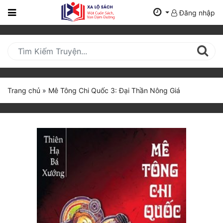
Đăng nhập
Trang
Chủ
Mới
Cập
Nhật
Trang chủ
»
Mê Tông Chi Quốc 3: Đại Thần Nông Giá
(current)
BXH
Thể Loại
Tất Cả
Truyện Mới Ra
Hoàn Thành