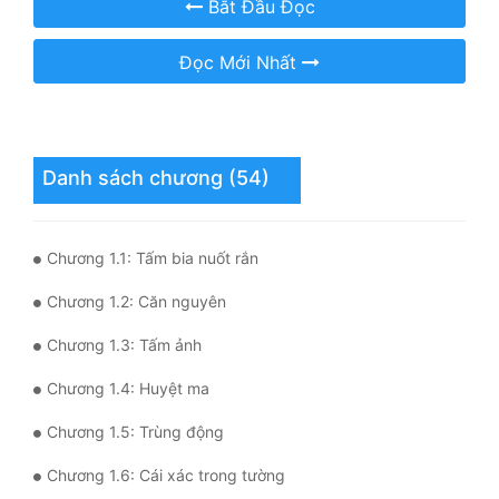
Bắt Đầu Đọc
Quân Sự
Đọc Mới Nhất
Sảng Văn
Sắc
Sủng
Danh sách chương (54)
Thanh Xuân
Tiên Hiệp
Chương 1.1: Tấm bia nuốt rắn
Tiểu Thuyết
Chương 1.2: Căn nguyên
Chương 1.3: Tấm ảnh
Trinh Thám
Chương 1.4: Huyệt ma
Triều Đấu
Chương 1.5: Trùng động
Trùng Sinh
Chương 1.6: Cái xác trong tường
Trọng Sinh