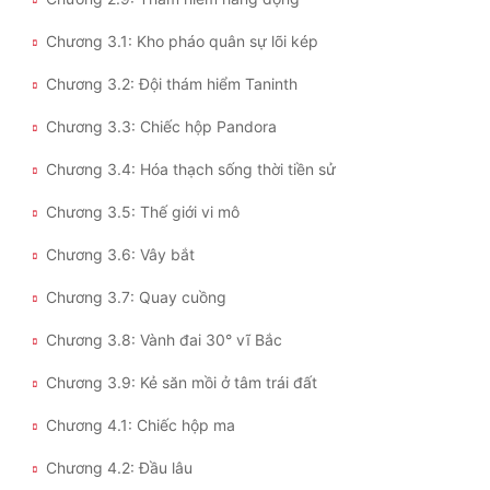
Đô Thị
Chương 3.1: Kho pháo quân sự lõi kép
Đông Phương
Chương 3.2: Đội thám hiểm Taninth
Đông Phương Huyền Huyễn
Chương 3.3: Chiếc hộp Pandora
Đồng Nhân
Chương 3.4: Hóa thạch sống thời tiền sử
Chương 3.5: Thế giới vi mô
Cẩu Đạo Trường Sinh
Chương 3.6: Vây bắt
Ngự Thú
Chương 3.7: Quay cuồng
Truyện Nam
Chương 3.8: Vành đai 30° vĩ Bắc
Truyện Nữ
Chương 3.9: Kẻ săn mồi ở tâm trái đất
Vô Địch Lưu
Chương 4.1: Chiếc hộp ma
Xây Dựng Thế Lực
Chương 4.2: Đầu lâu
Đam Mỹ