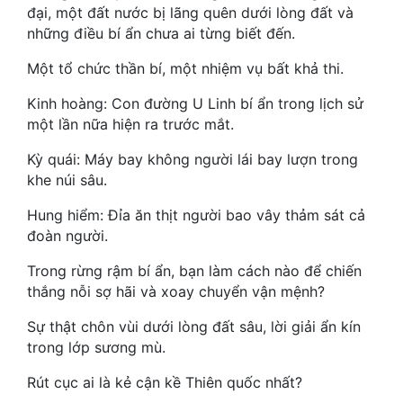
Hài Hước
đại, một đất nước bị lãng quên dưới lòng đất và
những điều bí ẩn chưa ai từng biết đến.
Hệ Thống
Một tổ chức thần bí, một nhiệm vụ bất khả thi.
Học Đường
Kinh hoàng: Con đường U Linh bí ẩn trong lịch sử
Khoa Huyễn
một lần nữa hiện ra trước mắt.
Khoa Huyễn Không Gian
Kỳ quái: Máy bay không người lái bay lượn trong
khe núi sâu.
Kinh Dị
Hung hiểm: Đỉa ăn thịt người bao vây thảm sát cả
Kiếm Hiệp
đoàn người.
Kỳ Huyễn
Trong rừng rậm bí ẩn, bạn làm cách nào để chiến
thắng nỗi sợ hãi và xoay chuyển vận mệnh?
Kỳ Ảo
Sự thật chôn vùi dưới lòng đất sâu, lời giải ẩn kín
Linh Dị
trong lớp sương mù.
Làm Giàu
Rút cục ai là kẻ cận kề Thiên quốc nhất?
Lịch Sử