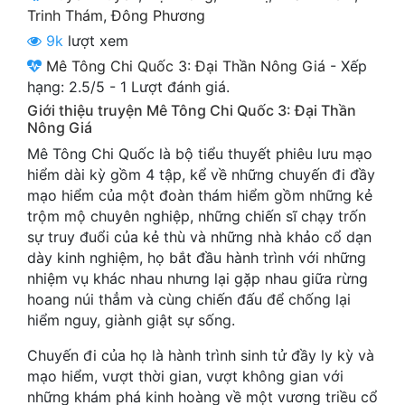
Cổ Đại
Trinh Thám
,
Đông Phương
9k
lượt xem
Du Hí
Mê Tông Chi Quốc 3: Đại Thần Nông Giá
-
Xếp
Dã Sử
hạng:
2.5
/
5
-
1
Lượt đánh giá.
Giới thiệu truyện Mê Tông Chi Quốc 3: Đại Thần
Dị Giới
Nông Giá
Mê Tông Chi Quốc là bộ tiểu thuyết phiêu lưu mạo
Dị Năng
hiểm dài kỳ gồm 4 tập, kể về những chuyến đi đầy
Gia Đấu
mạo hiểm của một đoàn thám hiểm gồm những kẻ
trộm mộ chuyên nghiệp, những chiến sĩ chạy trốn
Góc Nhìn Nam
sự truy đuổi của kẻ thù và những nhà khảo cổ dạn
dày kinh nghiệm, họ bắt đầu hành trình với những
Góc Nhìn Nữ
nhiệm vụ khác nhau nhưng lại gặp nhau giữa rừng
hoang núi thẳm và cùng chiến đấu để chống lại
Huyền Huyễn
hiểm nguy, giành giật sự sống.
Huyền Nghi
Chuyến đi của họ là hành trình sinh tử đầy ly kỳ và
Huyền Ảo
mạo hiểm, vượt thời gian, vượt không gian với
những khám phá kinh hoàng về một vương triều cổ