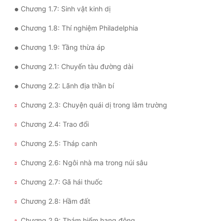
Chương 1.7: Sinh vật kinh dị
Tu Chân
Chương 1.8: Thí nghiệm Philadelphia
Tu Tiên
Chương 1.9: Tầng thừa áp
Tội Phạm
Chương 2.1: Chuyến tàu đường dài
Vô Địch
Chương 2.2: Lãnh địa thần bí
Võ Hiệp
Chương 2.3: Chuyện quái dị trong lâm trường
Võng Du
Chương 2.4: Trao đổi
Xuyên Không
Chương 2.5: Tháp canh
Xuyên Nhanh
Chương 2.6: Ngôi nhà ma trong núi sâu
Xuyên Sách
Chương 2.7: Gã hái thuốc
Xuyên Thư
Chương 2.8: Hầm đất
Điền Văn
Chương 2.9: Thám hiểm hang động