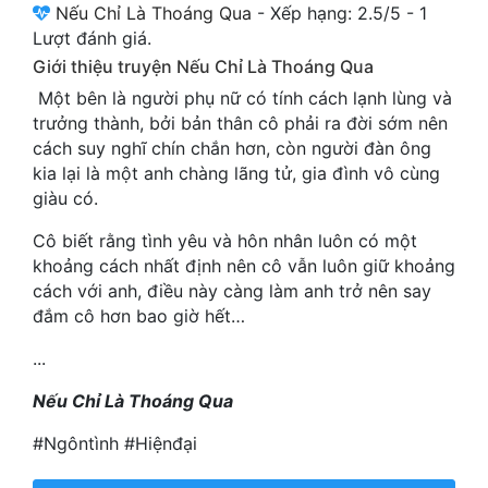
Nếu Chỉ Là Thoáng Qua
-
Xếp hạng:
2.5
/
5
-
1
Cổ Đại
Lượt đánh giá.
Du Hí
Giới thiệu truyện Nếu Chỉ Là Thoáng Qua
Một bên là người phụ nữ có tính cách lạnh lùng và
Dã Sử
trưởng thành, bởi bản thân cô phải ra đời sớm nên
Dị Giới
cách suy nghĩ chín chắn hơn, còn người đàn ông
kia lại là một anh chàng lãng tử, gia đình vô cùng
Dị Năng
giàu có.
Gia Đấu
Cô biết rằng tình yêu và hôn nhân luôn có một
khoảng cách nhất định nên cô vẫn luôn giữ khoảng
Góc Nhìn Nam
cách với anh, điều này càng làm anh trở nên say
đắm cô hơn bao giờ hết…
Góc Nhìn Nữ
...
Huyền Huyễn
Nếu Chỉ Là Thoáng Qua
Huyền Nghi
#Ngôntình #Hiệnđại
Huyền Ảo