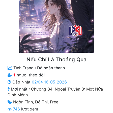
Free
Hậu Cung
Truyện Convert
Truyện Dịch
Truyện Nhập Môn
Truyện ngắn
Nếu Chỉ Là Thoáng Qua
Tình Trạng :
Đã hoàn thành
Xa Lộ Dịch
1
người theo dõi
Cập Nhật
02:04 16-05-2026
Cung Đấu
Mới nhất :
Chương 34: Ngoại Truyện 8: Một Nửa
Định Mệnh
Cạnh Kỹ
Ngôn Tình
,
Đô Thị
,
Free
Cổ Tiên Hiệp
746
lượt xem