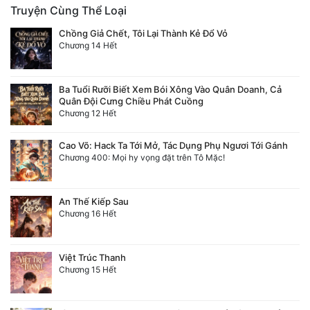
Truyện Cùng Thể Loại
Đẹp
Chồng Giả Chết, Tôi Lại Thành Kẻ Đổ Vỏ
Chương 14 Hết
Đẹp Hiệp
Ba Tuổi Rưỡi Biết Xem Bói Xông Vào Quân Doanh, Cả
Tính Cách Nhân Vật :
Quân Đội Cưng Chiều Phát Cuồng
Chương 12 Hết
Cơ Trí
Cao Võ: Hack Ta Tới Mở, Tác Dụng Phụ Ngươi Tới Gánh
Sát Phạt Quyết Đoán
Chương 400: Mọi hy vọng đặt trên Tô Mặc!
Vô Sỉ
An Thế Kiếp Sau
Điềm Đạm
Chương 16 Hết
Việt Trúc Thanh
Chương 15 Hết