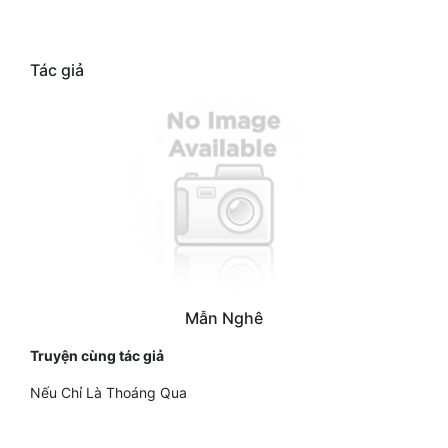
Đô Thị
Đông Phương
Tác giả
Đông Phương Huyền Huyễn
Đồng Nhân
Cẩu Đạo Trường Sinh
Ngự Thú
Truyện Nam
Mẫn Nghê
Truyện Nữ
Truyện cùng tác giả
Vô Địch Lưu
Nếu Chỉ Là Thoáng Qua
Xây Dựng Thế Lực
Đam Mỹ