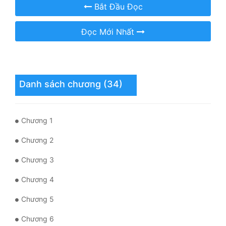
Hài Hước
Bắt Đầu Đọc
Hệ Thống
Đọc Mới Nhất
Học Đường
Khoa Huyễn
Danh sách chương (34)
Khoa Huyễn Không Gian
Kinh Dị
Chương 1
Kiếm Hiệp
Chương 2
Kỳ Huyễn
Chương 3
Kỳ Ảo
Chương 4
Linh Dị
Chương 5
Làm Giàu
Chương 6
Lịch Sử