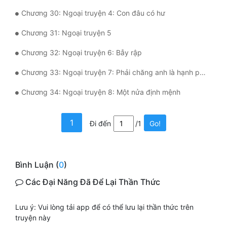
Tu Chân
Chương 30: Ngoại truyện 4: Con đâu có hư
Tu Tiên
Chương 31: Ngoại truyện 5
Tội Phạm
Chương 32: Ngoại truyện 6: Bẫy rập
Vô Địch
Chương 33: Ngoại truyện 7: Phải chăng anh là hạnh phúc đời em?
Chương 34: Ngoại truyện 8: Một nửa định mệnh
Võ Hiệp
Võng Du
1
Đi đến
/1
Go!
Xuyên Không
Xuyên Nhanh
Bình Luận (
0
)
Xuyên Sách
Các Đại Năng Đã Để Lại Thần Thức
Xuyên Thư
Lưu ý: Vui lòng tải app để có thể lưu lại thần thức trên
Điền Văn
truyện này