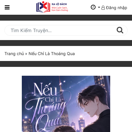
Đăng nhập
Trang
Chủ
Mới
Cập
Nhật
Trang chủ
»
Nếu Chỉ Là Thoáng Qua
(current)
BXH
Thể Loại
Tất Cả
Truyện Mới Ra
Hoàn Thành