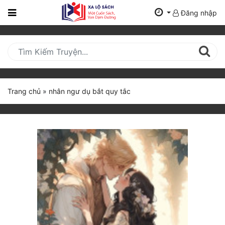
Đăng nhập
Trang
Chủ
Mới
Cập
Nhật
Trang chủ
»
nhân ngư dụ bắt quy tắc
(current)
BXH
Thể Loại
Tất Cả
Truyện Mới Ra
Hoàn Thành