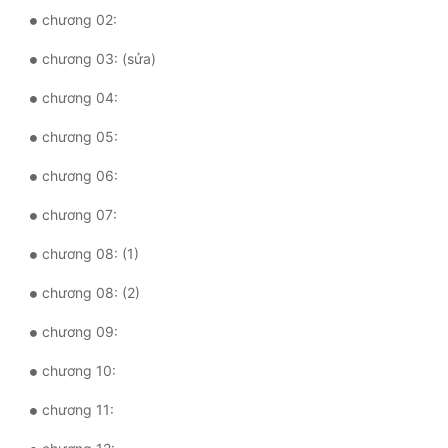
chương 02:
Tu Chân
chương 03: (sửa)
Tu Tiên
chương 04:
Tội Phạm
chương 05:
Vô Địch
chương 06:
Võ Hiệp
chương 07:
Võng Du
chương 08: (1)
Xuyên Không
chương 08: (2)
Xuyên Nhanh
chương 09:
Xuyên Sách
chương 10:
Xuyên Thư
chương 11:
Điền Văn