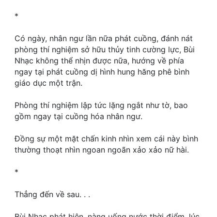
Hài Hước
*
Hệ Thống
Có ngày, nhân ngư lần nữa phát cuồng, đánh nát
Học Đường
phòng thí nghiệm sở hữu thủy tinh cường lực, Bùi
Nhạc không thể nhịn được nữa, hướng về phía
Khoa Huyễn
ngay tại phát cuồng dị hình hung hăng phê bình
Khoa Huyễn Không Gian
giáo dục một trận.
Kinh Dị
Phòng thí nghiệm lập tức lặng ngắt như tờ, bao
gồm ngay tại cuồng hóa nhân ngư.
Kiếm Hiệp
Đồng sự một mặt chấn kinh nhìn xem cái này bình
Kỳ Huyễn
thường thoạt nhìn ngoan ngoãn xảo xảo nữ hài.
Kỳ Ảo
*
Linh Dị
Thẳng đến về sau. . .
Làm Giàu
Bùi Nhạc phát hiện, nàng uống nước thời điểm, lúc
Lịch Sử