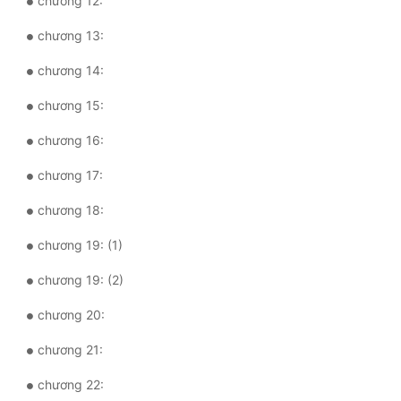
chương 12:
Đô Thị
chương 13:
Đông Phương
chương 14:
Đông Phương Huyền Huyễn
chương 15:
Đồng Nhân
chương 16:
chương 17:
Cẩu Đạo Trường Sinh
chương 18:
Ngự Thú
chương 19: (1)
Truyện Nam
chương 19: (2)
Truyện Nữ
chương 20:
Vô Địch Lưu
chương 21:
Xây Dựng Thế Lực
chương 22:
Đam Mỹ