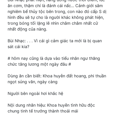
ăn cơm, thậm chí là đánh cái nấc... Cảnh giới sâm
Mưu Mô
nghiêm bể thủy tộc bên trong, con nào đó cấp S dị
hình đều sẽ tự cho là người khác không phát hiện,
Mạt Thế
trong bóng tối lặng lẽ nhìn chằm chằm nhất cử
nhất động của nàng.
Mỹ Thực
Ngôn Tình
Bùi Nhạc: . . . Vì cái gì cảm giác ta mới là bị quan
sát cái kia?
Ngược
# hôm nay cũng là dựa vào tiểu nhân ngư thăng
Nữ Cường
chức tăng lương một ngày đâu #
Nữ Phụ
Dùng ăn cần biết: Khoa huyễn đất hoang, phi thuần
Phong Thủy - Tâm Linh
ngọt sủng văn, ngày càng
Phương Tây
Người bên ngoài hơi khắc hệ
Phản Phái
Nội dung nhãn hiệu: Khoa huyễn tình hữu độc
chung tinh tế trưởng thành thoải mái
Quan Trường