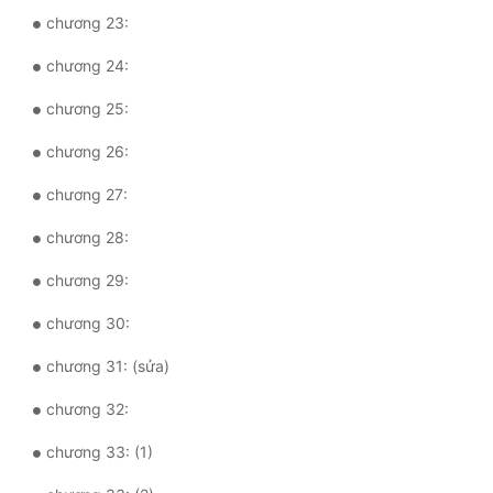
chương 23:
Đẹp
chương 24:
Đẹp Hiệp
chương 25:
Tính Cách Nhân Vật :
chương 26:
Cơ Trí
chương 27:
Sát Phạt Quyết Đoán
chương 28:
Vô Sỉ
chương 29:
Điềm Đạm
chương 30:
chương 31: (sửa)
chương 32:
chương 33: (1)