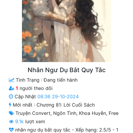
Free
Hậu Cung
Truyện Convert
Truyện Dịch
Truyện Nhập Môn
Truyện ngắn
Nhân Ngư Dụ Bắt Quy Tắc
Tình Trạng :
Đang tiến hành
Xa Lộ Dịch
1
người theo dõi
Cập Nhật
08:36 29-10-2024
Cung Đấu
Mới nhất :
Chương 81: Lời Cuối Sách
Truyện Convert
,
Ngôn Tình
,
Khoa Huyễn
,
Free
Cạnh Kỹ
9.1k
lượt xem
Cổ Tiên Hiệp
nhân ngư dụ bắt quy tắc
-
Xếp hạng:
2.5
/
5
-
1