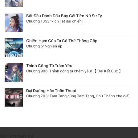
Bắt Đầu Đánh Dấu Bảy Cái Tiên Nữ Sư Tỷ
Chương 1353: kịch liệt đại chiến!
Chiến Hạm Của Ta Có Thể Thăng Cấp
Chương 5: Nghiền ép
Thỉnh Công Tử Trảm Yêu
Chương 906: Thỉnh công tử chém yêu! 【 Đại Kết Cục 】
Đại Đường Hắc Thần Thoại
Chương 703: Tam Tạng cũng Tam Tạng, Chư Thánh che giấu chân tướng
XX_LISTEMO_XX