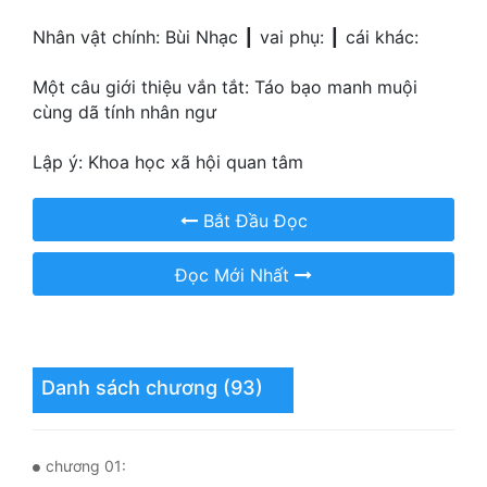
Quân Sự
Nhân vật chính: Bùi Nhạc ┃ vai phụ: ┃ cái khác:
Sảng Văn
Một câu giới thiệu vắn tắt: Táo bạo manh muội
cùng dã tính nhân ngư
Sắc
Lập ý: Khoa học xã hội quan tâm
Sủng
Thanh Xuân
Bắt Đầu Đọc
Tiên Hiệp
Đọc Mới Nhất
Tiểu Thuyết
Trinh Thám
Triều Đấu
Danh sách chương (93)
Trùng Sinh
chương 01:
Trọng Sinh