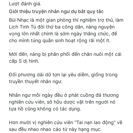
Lượt đánh giá.
Cổ Đại
Giới thiệu truyện nhân ngư dụ bắt quy tắc
Du Hí
Bùi Nhạc là một gian phòng thí nghiệm trợ thủ, làm
Lịch Tinh Tú đời thứ ba công dân, nàng nguyện
Dã Sử
vọng lớn nhất chính là sớm ngày thăng chức, để
Dị Giới
cho mình túng quẫn sinh hoạt rộng rãi một ít.
Dị Năng
Mới đến, nàng bị phân phối đến chăn nuôi một cái
cấp S dị hình.
Gia Đấu
Đối phương dài dữ tợn lại yêu diễm, giống trong
Góc Nhìn Nam
truyền thuyết nhân ngư.
Góc Nhìn Nữ
Nhân ngư mỗi ngày đều ở phát cuồng đả thương
Huyền Huyễn
nghiên cứu viên, sở hữu dược vật trên người nó
tựa hồ cũng không có tác dụng.
Huyền Nghi
Hơn mười vị nghiên cứu viên "Tai nạn lao động" về
Huyền Ảo
sau đều nhao nhao cáo từ này hạng mục.