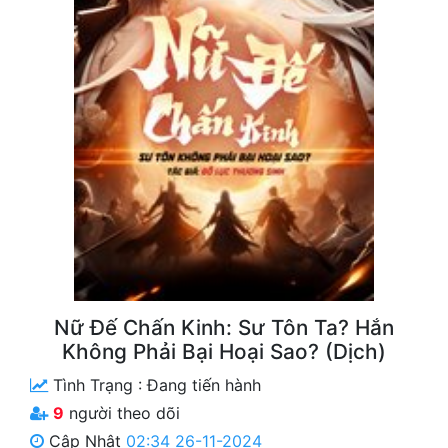
Free
Hậu Cung
Truyện Convert
Truyện Dịch
Truyện Nhập Môn
Truyện ngắn
Xa Lộ Dịch
Nữ Đế Chấn Kinh: Sư Tôn Ta? Hắn
Cung Đấu
Không Phải Bại Hoại Sao? (Dịch)
Cạnh Kỹ
Tình Trạng :
Đang tiến hành
9
người theo dõi
Cổ Tiên Hiệp
Cập Nhật
02:34 26-11-2024