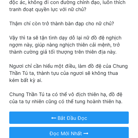
độc ác, không đi con đường chính đạo, luôn thích
Hài Hước
tranh đoạt quyền lực với nữ chủ?
Hệ Thống
Thậm chí còn trở thành bàn đạp cho nữ chủ?
Học Đường
Vậy thì ta sẽ tận tình dạy dỗ lại nữ đồ đệ nghịch
Khoa Huyễn
ngợm này, giúp nàng nghịch thiên cải mệnh, trở
Khoa Huyễn Không Gian
thành cường giả tối thượng trên thiên địa này.
Kinh Dị
Ngươi chỉ cần hiểu một điều, làm đồ đệ của Chung
Thần Tú ta, thành tựu của ngươi sẽ không thua
Kiếm Hiệp
kém bất kỳ ai.
Kỳ Huyễn
Chung Thần Tú ta có thể vô địch thiên hạ, đồ đệ
Kỳ Ảo
của ta tự nhiên cũng có thể tung hoành thiên hạ.
Linh Dị
Bắt Đầu Đọc
Làm Giàu
Đọc Mới Nhất
Lịch Sử