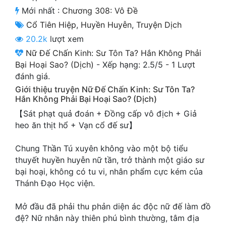
Cổ Đại
Mới nhất :
Chương 308: Vô Đề
Cổ Tiên Hiệp
,
Huyền Huyễn
,
Truyện Dịch
Du Hí
20.2k
lượt xem
Dã Sử
Nữ Đế Chấn Kinh: Sư Tôn Ta? Hắn Không Phải
Bại Hoại Sao? (Dịch)
-
Xếp hạng:
2.5
/
5
-
1
Lượt
Dị Giới
đánh giá.
Dị Năng
Giới thiệu truyện Nữ Đế Chấn Kinh: Sư Tôn Ta?
Hắn Không Phải Bại Hoại Sao? (Dịch)
Gia Đấu
【Sát phạt quả đoán + Đồng cấp vô địch + Giả
heo ăn thịt hổ + Vạn cổ đế sư】
Góc Nhìn Nam
Chung Thần Tú xuyên không vào một bộ tiểu
Góc Nhìn Nữ
thuyết huyền huyễn nữ tần, trở thành một giáo sư
Huyền Huyễn
bại hoại, không có tu vi, nhân phẩm cực kém của
Thánh Đạo Học viện.
Huyền Nghi
Mở đầu đã phải thu phản diện ác độc nữ đế làm đồ
Huyền Ảo
đệ? Nữ nhân này thiên phú bình thường, tâm địa