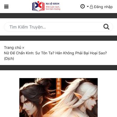
Đăng nhập
Trang
Chủ
Mới
Cập
Nhật
Trang chủ
»
(current)
Nữ Đế Chấn Kinh: Sư Tôn Ta? Hắn Không Phải Bại Hoại Sao?
BXH
(Dịch)
Thể Loại
Tất Cả
Truyện Mới Ra
Hoàn Thành