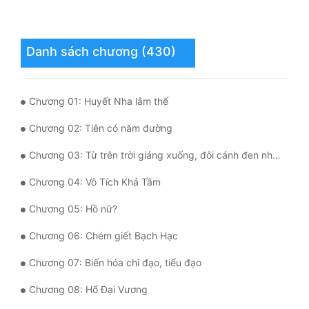
Quân Sự
Sảng Văn
Danh sách chương (430)
Sắc
Chương 01: Huyết Nha lâm thế
Sủng
Chương 02: Tiên có năm đường
Thanh Xuân
Chương 03: Từ trên trời giáng xuống, đôi cánh đen như mực
Tiên Hiệp
Chương 04: Vô Tích Khả Tầm
Tiểu Thuyết
Chương 05: Hồ nữ?
Trinh Thám
Chương 06: Chém giết Bạch Hạc
Triều Đấu
Chương 07: Biến hóa chi đạo, tiểu đạo
Trùng Sinh
Chương 08: Hổ Đại Vương
Trọng Sinh