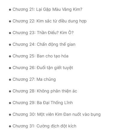
Đô Thị
Chương 21: Lại Gặp Màu Vàng Kim?
Đông Phương
Chương 22: Kim sắc từ điều dung hợp
Đông Phương Huyền Huyễn
Chương 23: Thần Điểu? Kim Ô?
Đồng Nhân
Chương 24: Chấn động thế gian
Chương 25: Ban cho tạo hóa
Cẩu Đạo Trường Sinh
Chương 26: Đuổi tận giết tuyệt
Ngự Thú
Chương 27: Ma chủng
Truyện Nam
Chương 28: Không phân thiện ác
Truyện Nữ
Chương 29: Ba Đại Thống Lĩnh
Vô Địch Lưu
Chương 30: Một viên Kim Đan nuốt vào bụng
Xây Dựng Thế Lực
Chương 31: Cường địch đột kích
Đam Mỹ