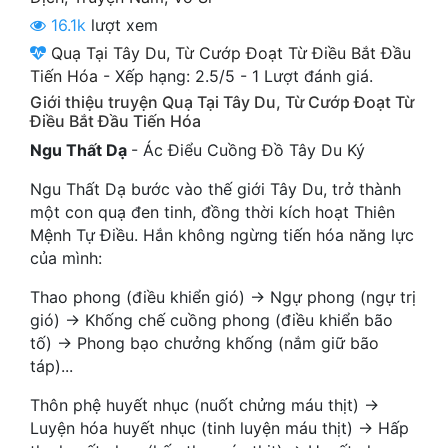
Cổ Đại
16.1k
lượt xem
Quạ Tại Tây Du, Từ Cướp Đoạt Từ Điều Bắt Đầu
Du Hí
Tiến Hóa
-
Xếp hạng:
2.5
/
5
-
1
Lượt đánh giá.
Dã Sử
Giới thiệu truyện Quạ Tại Tây Du, Từ Cướp Đoạt Từ
Điều Bắt Đầu Tiến Hóa
Dị Giới
Ngu Thất Dạ
- Ác Điểu Cuồng Đồ Tây Du Ký
Dị Năng
Ngu Thất Dạ bước vào thế giới Tây Du, trở thành
một con quạ đen tinh, đồng thời kích hoạt Thiên
Gia Đấu
Mệnh Tự Điều. Hắn không ngừng tiến hóa năng lực
Góc Nhìn Nam
của mình:
Góc Nhìn Nữ
Thao phong (điều khiển gió) → Ngự phong (ngự trị
gió) → Khống chế cuồng phong (điều khiển bão
Huyền Huyễn
tố) → Phong bạo chưởng khống (nắm giữ bão
táp)...
Huyền Nghi
Thôn phệ huyết nhục (nuốt chửng máu thịt) →
Huyền Ảo
Luyện hóa huyết nhục (tinh luyện máu thịt) → Hấp