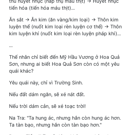
thu huyết nhục (hấp thụ máu thịt) → Huyết nhục
Hài Hước
tiến hóa (tiến hóa máu thịt)...
Hệ Thống
Ăn sắt → Ăn kim (ăn vàng/kim loại) → Thôn kim
luyện thể (nuốt kim loại rèn luyện cơ thể) → Thôn
Học Đường
kim luyện khí (nuốt kim loại rèn luyện pháp khí)...
Khoa Huyễn
...
Khoa Huyễn Không Gian
Thế nhân chỉ biết đến Mỹ Hầu Vương ở Hoa Quả
Kinh Dị
Sơn, nhưng ai biết Hoa Quả Sơn còn có một yêu
quái khác?
Kiếm Hiệp
Yêu quái này, chỉ vì Trường Sinh.
Kỳ Huyễn
Nếu đất dám ngăn, sẽ xé nát đất.
Kỳ Ảo
Nếu trời dám cản, sẽ xé toạc trời!
Linh Dị
Na Tra: "Ta hung ác, nhưng hắn còn hung ác hơn.
Làm Giàu
Ta tàn bạo, nhưng hắn còn tàn bạo hơn."
Lịch Sử