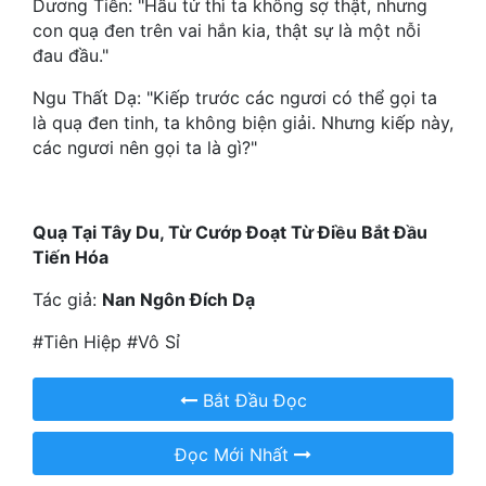
Dương Tiễn: "Hầu tử thì ta không sợ thật, nhưng
con quạ đen trên vai hắn kia, thật sự là một nỗi
Mưu Mô
đau đầu."
Mạt Thế
Ngu Thất Dạ: "Kiếp trước các ngươi có thể gọi ta
là quạ đen tinh, ta không biện giải. Nhưng kiếp này,
Mỹ Thực
các ngươi nên gọi ta là gì?"
Ngôn Tình
Ngược
Quạ Tại Tây Du, Từ Cướp Đoạt Từ Điều Bắt Đầu
Tiến Hóa
Nữ Cường
Tác giả:
Nan Ngôn Đích Dạ
Nữ Phụ
#Tiên Hiệp #Vô Sỉ
Phong Thủy - Tâm Linh
Phương Tây
Bắt Đầu Đọc
Phản Phái
Đọc Mới Nhất
Quan Trường