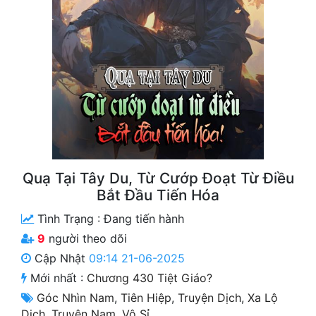
Free
Hậu Cung
Truyện Convert
Truyện Dịch
Truyện Nhập Môn
Truyện ngắn
Quạ Tại Tây Du, Từ Cướp Đoạt Từ Điều
Xa Lộ Dịch
Bắt Đầu Tiến Hóa
Tình Trạng :
Đang tiến hành
9
người theo dõi
Cung Đấu
Cập Nhật
09:14 21-06-2025
Cạnh Kỹ
Mới nhất :
Chương 430 Tiệt Giáo?
Góc Nhìn Nam
,
Tiên Hiệp
,
Truyện Dịch
,
Xa Lộ
Cổ Tiên Hiệp
Dịch
,
Truyện Nam
,
Vô Sỉ