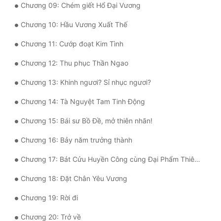
Chương 09: Chém giết Hổ Đại Vương
Tu Chân
Chương 10: Hầu Vương Xuất Thế
Tu Tiên
Chương 11: Cướp đoạt Kim Tình
Tội Phạm
Chương 12: Thu phục Thần Ngao
Vô Địch
Chương 13: Khinh ngươi? Sỉ nhục ngươi?
Võ Hiệp
Chương 14: Tà Nguyệt Tam Tinh Động
Võng Du
Chương 15: Bái sư Bồ Đề, mở thiên nhãn!
Xuyên Không
Chương 16: Bảy năm trưởng thành
Xuyên Nhanh
Chương 17: Bát Cửu Huyền Công cùng Đại Phẩm Thiên Tiên Quyết
Xuyên Sách
Chương 18: Đặt Chân Yêu Vương
Xuyên Thư
Chương 19: Rời đi
Điền Văn
Chương 20: Trở về