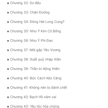
Chương 32: So đấu
Đẹp
Chương 33: Chặn Đường
Đẹp Hiệp
Chương 34: Đông Hải Long Cung?
Chương 35: Như Ý Kim Cô Bổng
Tính Cách Nhân Vật :
Chương 36: Như Ý Phi Đao
Cơ Trí
Chương 37: Mới gặp Yêu Vương
Sát Phạt Quyết Đoán
Chương 38: Xuất quỷ nhập thần
Vô Sỉ
Chương 39: Thần bí động thiên
Điềm Đạm
Chương 40: Bức Cách Kéo Căng
Chương 41: Không nên bị đánh chết
Chương 42: Bạch Hồ nằm vai
Chương 43: Yêu tộc hỏa chủng