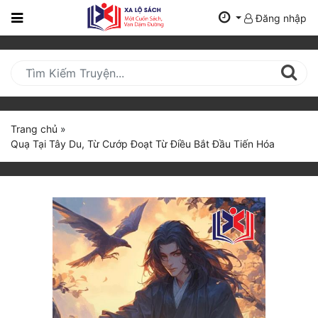
Đăng nhập
Trang
Chủ
Mới
Cập
Nhật
Trang chủ
»
(current)
Quạ Tại Tây Du, Từ Cướp Đoạt Từ Điều Bắt Đầu Tiến Hóa
BXH
Thể Loại
Tất Cả
Truyện Mới Ra
Hoàn Thành