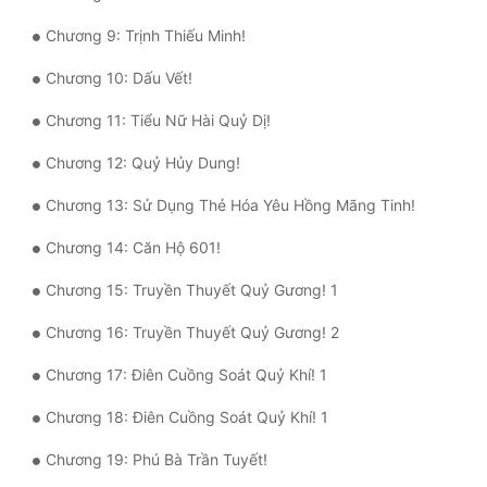
Quân Sự
Chương 9: Trịnh Thiếu Minh!
Sảng Văn
Chương 10: Dấu Vết!
Chương 11: Tiểu Nữ Hài Quỷ Dị!
Sắc
Chương 12: Quỷ Hủy Dung!
Sủng
Chương 13: Sử Dụng Thẻ Hóa Yêu Hồng Mãng Tinh!
Thanh Xuân
Chương 14: Căn Hộ 601!
Tiên Hiệp
Chương 15: Truyền Thuyết Quỷ Gương! 1
Tiểu Thuyết
Chương 16: Truyền Thuyết Quỷ Gương! 2
Trinh Thám
Chương 17: Điên Cuồng Soát Quỷ Khí! 1
Triều Đấu
Chương 18: Điên Cuồng Soát Quỷ Khí! 1
Trùng Sinh
Chương 19: Phú Bà Trần Tuyết!
Trọng Sinh