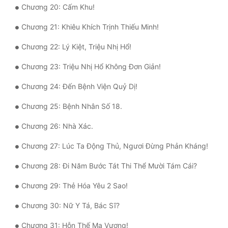
Chương 20: Cấm Khu!
Tu Chân
Chương 21: Khiêu Khích Trịnh Thiếu Minh!
Tu Tiên
Chương 22: Lý Kiệt, Triệu Nhị Hổ!
Tội Phạm
Chương 23: Triệu Nhị Hổ Không Đơn Giản!
Vô Địch
Chương 24: Đến Bệnh Viện Quỷ Dị!
Võ Hiệp
Chương 25: Bệnh Nhân Số 18.
Võng Du
Chương 26: Nhà Xác.
Xuyên Không
Chương 27: Lúc Ta Động Thủ, Ngươi Đừng Phản Kháng!
Xuyên Nhanh
Chương 28: Đi Năm Bước Tát Thi Thể Mười Tám Cái?
Xuyên Sách
Chương 29: Thẻ Hóa Yêu 2 Sao!
Xuyên Thư
Chương 30: Nữ Y Tá, Bác Sĩ?
Điền Văn
Chương 31: Hỗn Thế Ma Vương!