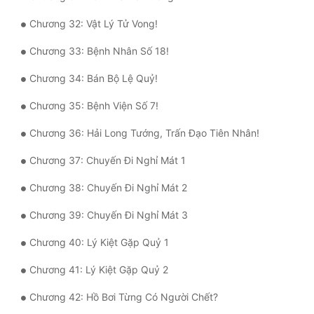
Đô Thị
Chương 32: Vật Lý Tử Vong!
Đông Phương
Chương 33: Bệnh Nhân Số 18!
Đông Phương Huyền Huyễn
Chương 34: Bán Bộ Lệ Quỷ!
Đồng Nhân
Chương 35: Bệnh Viện Số 7!
Chương 36: Hải Long Tướng, Trấn Đạo Tiên Nhân!
Cẩu Đạo Trường Sinh
Chương 37: Chuyến Đi Nghỉ Mát 1
Ngự Thú
Chương 38: Chuyến Đi Nghỉ Mát 2
Truyện Nam
Chương 39: Chuyến Đi Nghỉ Mát 3
Truyện Nữ
Chương 40: Lý Kiệt Gặp Quỷ 1
Vô Địch Lưu
Chương 41: Lý Kiệt Gặp Quỷ 2
Xây Dựng Thế Lực
Chương 42: Hồ Bơi Từng Có Người Chết?
Đam Mỹ