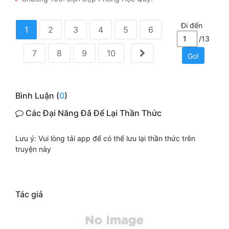
Đi đến
1
2
3
4
5
6
/13
7
8
9
10
Go!
Bình Luận (
0
)
Các Đại Năng Đã Để Lại Thần Thức
Lưu ý: Vui lòng tải app để có thể lưu lại thần thức trên
truyện này
Tác giả