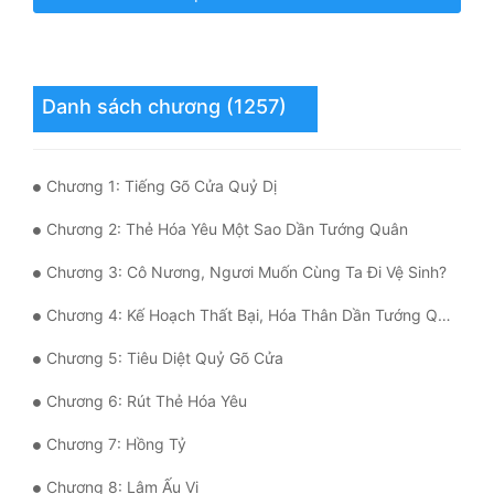
Mưu Mô
Mạt Thế
Danh sách chương (1257)
Mỹ Thực
Ngôn Tình
Chương 1: Tiếng Gõ Cửa Quỷ Dị
Ngược
Chương 2: Thẻ Hóa Yêu Một Sao Dần Tướng Quân
Nữ Cường
Chương 3: Cô Nương, Ngươi Muốn Cùng Ta Đi Vệ Sinh?
Nữ Phụ
Chương 4: Kế Hoạch Thất Bại, Hóa Thân Dần Tướng Quân
Phong Thủy - Tâm Linh
Chương 5: Tiêu Diệt Quỷ Gõ Cửa
Phương Tây
Chương 6: Rút Thẻ Hóa Yêu
Phản Phái
Chương 7: Hồng Tỷ
Quan Trường
Chương 8: Lâm Ấu Vi