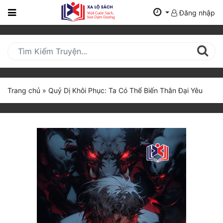
Đăng nhập
Trang
Chủ
Mới
Cập
Nhật
Trang chủ
»
Quỷ Dị Khôi Phục: Ta Có Thể Biến Thân Đại Yêu
(current)
BXH
Thể Loại
Tất Cả
Truyện Mới Ra
Hoàn Thành