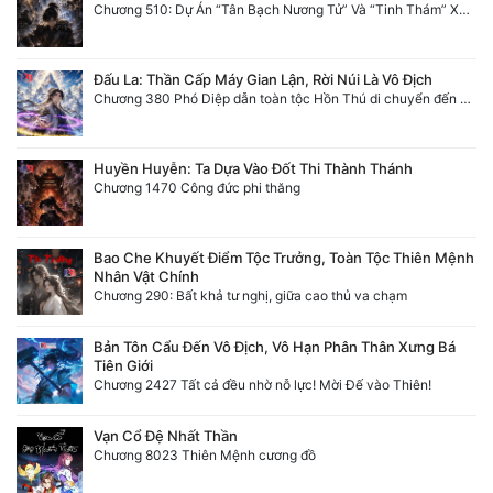
Chương 510: Dự Án “Tân Bạch Nương Tử” Và “Tinh Thám” Xà Yêu
Đấu La: Thần Cấp Máy Gian Lận, Rời Núi Là Vô Địch
Chương 380 Phó Diệp dẫn toàn tộc Hồn Thú di chuyển đến Sâm La Tinh, chúng thần Thần Giới kinh ngạc!
Huyền Huyễn: Ta Dựa Vào Đốt Thi Thành Thánh
Chương 1470 Công đức phi thăng
Bao Che Khuyết Điểm Tộc Trưởng, Toàn Tộc Thiên Mệnh
Nhân Vật Chính
Chương 290: Bất khả tư nghị, giữa cao thủ va chạm
Bản Tôn Cẩu Đến Vô Địch, Vô Hạn Phân Thân Xưng Bá
Tiên Giới
Chương 2427 Tất cả đều nhờ nỗ lực! Mời Đế vào Thiên!
Vạn Cổ Đệ Nhất Thần
Chương 8023 Thiên Mệnh cương đồ