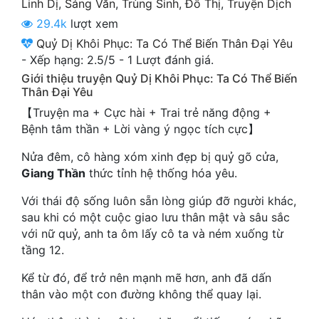
Linh Dị
,
Sảng Văn
,
Trùng Sinh
,
Đô Thị
,
Truyện Dịch
Cổ Đại
29.4k
lượt xem
Du Hí
Quỷ Dị Khôi Phục: Ta Có Thể Biến Thân Đại Yêu
-
Xếp hạng:
2.5
/
5
-
1
Lượt đánh giá.
Dã Sử
Giới thiệu truyện Quỷ Dị Khôi Phục: Ta Có Thể Biến
Thân Đại Yêu
Dị Giới
【Truyện ma + Cực hài + Trai trẻ năng động +
Dị Năng
Bệnh tâm thần + Lời vàng ý ngọc tích cực】
Gia Đấu
Nửa đêm, cô hàng xóm xinh đẹp bị quỷ gõ cửa,
Giang Thần
thức tỉnh hệ thống hóa yêu.
Góc Nhìn Nam
Với thái độ sống luôn sẵn lòng giúp đỡ người khác,
Góc Nhìn Nữ
sau khi có một cuộc giao lưu thân mật và sâu sắc
với nữ quỷ, anh ta ôm lấy cô ta và ném xuống từ
Huyền Huyễn
tầng 12.
Huyền Nghi
Kể từ đó, để trở nên mạnh mẽ hơn, anh đã dấn
thân vào một con đường không thể quay lại.
Huyền Ảo