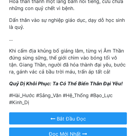
Hóa thân thành một lang băm nổi tiếng, cứu chữa
Hài Hước
những con quỷ chết vì bệnh.
Hệ Thống
Dấn thân vào sự nghiệp giáo dục, dạy dỗ học sinh
Học Đường
là quỷ.
...
Khoa Huyễn
Khi cấm địa khủng bố giáng lâm, từng vị Âm Thần
Khoa Huyễn Không Gian
đứng sừng sững, thế giới chìm vào bóng tối vô
Kinh Dị
tận. Giang Thần, người đã hóa thành đại yêu, bước
ra, gánh vác cả bầu trời máu, trấn áp tất cả!
Kiếm Hiệp
Quỷ Dị Khôi Phục: Ta Có Thể Biến Thân Đại Yêu!
Kỳ Huyễn
#Hài_Hước #Sảng_Văn #Hệ_Thống #Bạo_Lực
Kỳ Ảo
#Kinh_Dị
Linh Dị
Bắt Đầu Đọc
Làm Giàu
Đọc Mới Nhất
Lịch Sử