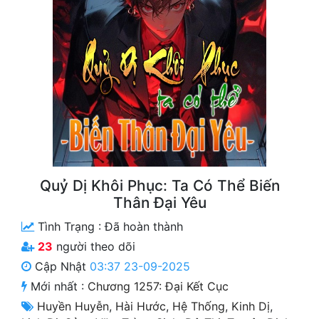
Free
Hậu Cung
Truyện Convert
Truyện Dịch
Truyện Nhập Môn
Truyện ngắn
Quỷ Dị Khôi Phục: Ta Có Thể Biến
Xa Lộ Dịch
Thân Đại Yêu
Tình Trạng :
Đã hoàn thành
Cung Đấu
23
người theo dõi
Cập Nhật
03:37 23-09-2025
Cạnh Kỹ
Mới nhất :
Chương 1257: Đại Kết Cục
Cổ Tiên Hiệp
Huyền Huyễn
,
Hài Hước
,
Hệ Thống
,
Kinh Dị
,