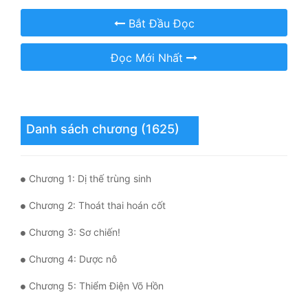
Bắt Đầu Đọc
Mưu Mô
Mạt Thế
Đọc Mới Nhất
Mỹ Thực
Ngôn Tình
Danh sách chương (1625)
Ngược
Nữ Cường
Chương 1: Dị thế trùng sinh
Nữ Phụ
Chương 2: Thoát thai hoán cốt
Phong Thủy - Tâm Linh
Chương 3: Sơ chiến!
Phương Tây
Chương 4: Dược nô
Phản Phái
Chương 5: Thiểm Điện Võ Hồn
Quan Trường