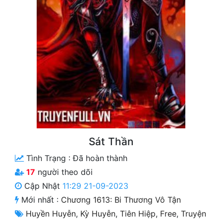
Free
Hậu Cung
Truyện Convert
Truyện Dịch
Truyện Nhập Môn
Truyện ngắn
Xa Lộ Dịch
Sát Thần
Tình Trạng :
Đã hoàn thành
Cung Đấu
17
người theo dõi
Cập Nhật
11:29 21-09-2023
Cạnh Kỹ
Mới nhất :
Chương 1613: Bi Thương Vô Tận
Cổ Tiên Hiệp
Huyền Huyễn
,
Kỳ Huyễn
,
Tiên Hiệp
,
Free
,
Truyện