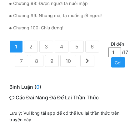
Chương 98: Được người ta nuôi mập
Chương 99: Nhưng mà, ta muốn giết ngươi!
Chương 100: Chịu đựng!
Đi đến
1
2
3
4
5
6
/17
7
8
9
10
Go!
Bình Luận (
0
)
Các Đại Năng Đã Để Lại Thần Thức
Lưu ý: Vui lòng tải app để có thể lưu lại thần thức trên
truyện này