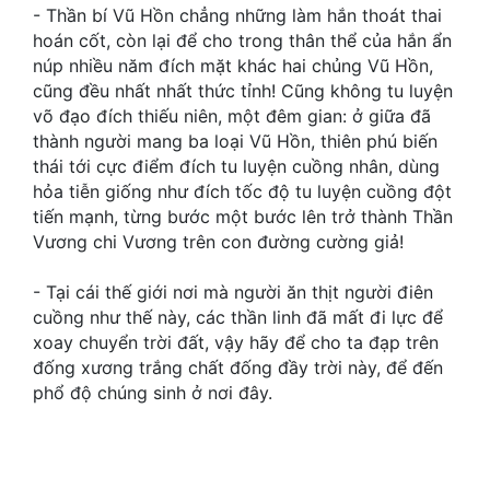
Hài Hước
- Thần bí Vũ Hồn chẳng những làm hắn thoát thai
hoán cốt, còn lại để cho trong thân thể của hắn ẩn
Hệ Thống
núp nhiều năm đích mặt khác hai chủng Vũ Hồn,
cũng đều nhất nhất thức tỉnh! Cũng không tu luyện
Học Đường
võ đạo đích thiếu niên, một đêm gian: ở giữa đã
Khoa Huyễn
thành người mang ba loại Vũ Hồn, thiên phú biến
thái tới cực điểm đích tu luyện cuồng nhân, dùng
Khoa Huyễn Không Gian
hỏa tiễn giống như đích tốc độ tu luyện cuồng đột
tiến mạnh, từng bước một bước lên trở thành Thần
Kinh Dị
Vương chi Vương trên con đường cường giả!
Kiếm Hiệp
- Tại cái thế giới nơi mà người ăn thịt người điên
Kỳ Huyễn
cuồng như thế này, các thần linh đã mất đi lực để
xoay chuyển trời đất, vậy hãy để cho ta đạp trên
Kỳ Ảo
đống xương trắng chất đống đầy trời này, để đến
phổ độ chúng sinh ở nơi đây.
Linh Dị
Làm Giàu
Lịch Sử