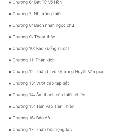
Chương 6: Bất Tử Võ Hồn
Quân Sự
Chương 7: Nhị trùng thiên
Sảng Văn
Chương 8: Bạch nhận ngọc chu
Sắc
Chương 9: Thoát thân
Sủng
Chương 10: Kéo xuống nước!
Thanh Xuân
Chương 11: Phản kích
Tiên Hiệp
Chương 12: Thần bí vũ kỹ trong Huyết Văn giới
Tiểu Thuyết
Chương 13: Vượt cấp tập sát
Trinh Thám
Chương 14: Âm thanh của thiên nhiên
Triều Đấu
Chương 15: Tiến vào Tiên Thiên
Trùng Sinh
Chương 16: Bảo đồ
Trọng Sinh
Chương 17: Thập bội trọng lực