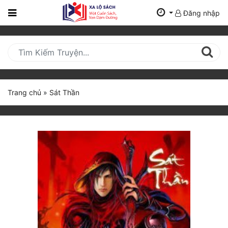
Đăng nhập
Trang
Chủ
Mới
Cập
Nhật
Trang chủ
»
Sát Thần
(current)
BXH
Thể Loại
Tất Cả
Truyện Mới Ra
Hoàn Thành