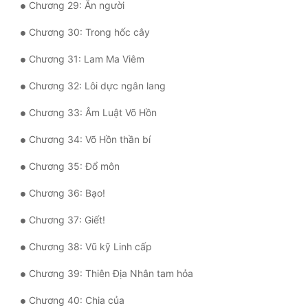
Chương 29: Ăn người
Đô Thị
Chương 30: Trong hốc cây
Đông Phương
Chương 31: Lam Ma Viêm
Đông Phương Huyền Huyễn
Chương 32: Lôi dực ngân lang
Đồng Nhân
Chương 33: Âm Luật Võ Hồn
Chương 34: Võ Hồn thần bí
Cẩu Đạo Trường Sinh
Chương 35: Đổ môn
Ngự Thú
Chương 36: Bạo!
Truyện Nam
Chương 37: Giết!
Truyện Nữ
Chương 38: Vũ kỹ Linh cấp
Vô Địch Lưu
Chương 39: Thiên Địa Nhân tam hỏa
Xây Dựng Thế Lực
Chương 40: Chia của
Đam Mỹ