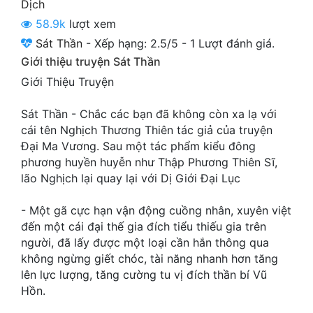
Dịch
Cổ Đại
58.9k
lượt xem
Du Hí
Sát Thần
-
Xếp hạng:
2.5
/
5
-
1
Lượt đánh giá.
Giới thiệu truyện Sát Thần
Dã Sử
Giới Thiệu Truyện
Dị Giới
Sát Thần - Chắc các bạn đã không còn xa lạ với
Dị Năng
cái tên Nghịch Thương Thiên tác giả của truyện
Đại Ma Vương. Sau một tác phẩm kiểu đông
Gia Đấu
phương huyền huyễn như Thập Phương Thiên Sĩ,
lão Nghịch lại quay lại với Dị Giới Đại Lục
Góc Nhìn Nam
Góc Nhìn Nữ
- Một gã cực hạn vận động cuồng nhân, xuyên việt
đến một cái đại thế gia đích tiểu thiếu gia trên
Huyền Huyễn
người, đã lấy được một loại cần hắn thông qua
không ngừng giết chóc, tài năng nhanh hơn tăng
Huyền Nghi
lên lực lượng, tăng cường tu vị đích thần bí Vũ
Hồn.
Huyền Ảo