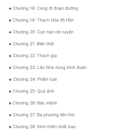
Tu Chân
Chương 18: Cùng đi đoạn đường
Tu Tiên
Chương 19: Thạch Hóa Võ Hồn
Tội Phạm
Chương 20: Cực hạn rèn luyện
Vô Địch
Chương 21: Biến thái
Chương 22: Thạch gia
Võ Hiệp
Chương 23: Lão Nha dong binh đoàn
Võng Du
Chương 24: Phiền toái
Xuyên Không
Chương 25: Quỷ ảnh
Xuyên Nhanh
Chương 26: Bác mệnh
Xuyên Sách
Chương 27: Ba phương liên thủ
Xuyên Thư
Chương 28: Kinh thiên nhất bạo
Điền Văn