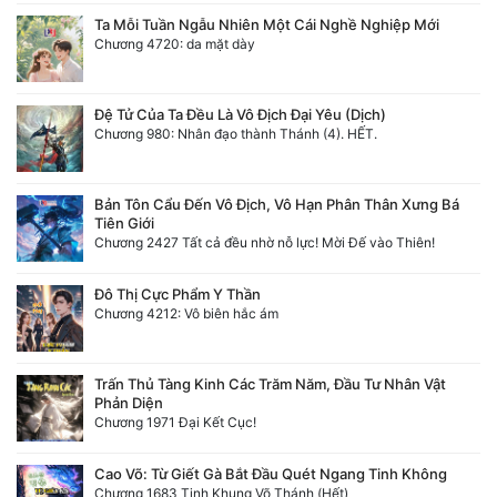
Ta Mỗi Tuần Ngẫu Nhiên Một Cái Nghề Nghiệp Mới
Chương 4720: da mặt dày
Đệ Tử Của Ta Đều Là Vô Địch Đại Yêu (Dịch)
Chương 980: Nhân đạo thành Thánh (4). HẾT.
Bản Tôn Cẩu Đến Vô Địch, Vô Hạn Phân Thân Xưng Bá
Tiên Giới
Chương 2427 Tất cả đều nhờ nỗ lực! Mời Đế vào Thiên!
Đô Thị Cực Phẩm Y Thần
Chương 4212: Vô biên hắc ám
Trấn Thủ Tàng Kinh Các Trăm Năm, Đầu Tư Nhân Vật
Phản Diện
Chương 1971 Đại Kết Cục!
Cao Võ: Từ Giết Gà Bắt Đầu Quét Ngang Tinh Không
Chương 1683 Tinh Khung Võ Thánh (Hết)