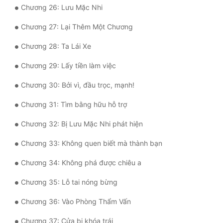
Đô Thị
Chương 26: Lưu Mặc Nhi
Chương 27: Lại Thêm Một Chương
Đông Phương
Chương 28: Ta Lái Xe
Đông Phương Huyền Huyễn
Chương 29: Lấy tiền làm việc
Đồng Nhân
Chương 30: Bởi vì, đầu trọc, mạnh!
Cẩu Đạo Trường Sinh
Chương 31: Tìm bằng hữu hỗ trợ
Ngự Thú
Chương 32: Bị Lưu Mặc Nhi phát hiện
Truyện Nam
Chương 33: Không quen biết mà thành bạn
Chương 34: Không phá được chiêu a
Truyện Nữ
Chương 35: Lỗ tai nóng bừng
Vô Địch Lưu
Chương 36: Vào Phòng Thẩm Vấn
Xây Dựng Thế Lực
Chương 37: Cửa bị khóa trái
Đam Mỹ