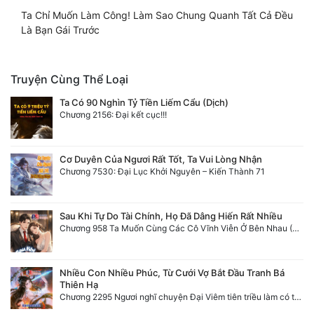
Ta Chỉ Muốn Làm Công! Làm Sao Chung Quanh Tất Cả Đều
Là Bạn Gái Trước
Truyện Cùng Thể Loại
Ta Có 90 Nghìn Tỷ Tiền Liếm Cẩu (Dịch)
Chương 2156: Đại kết cục!!!
Cơ Duyên Của Ngươi Rất Tốt, Ta Vui Lòng Nhận
Chương 7530: Đại Lục Khởi Nguyên – Kiến Thành 71
Sau Khi Tự Do Tài Chính, Họ Đã Dâng Hiến Rất Nhiều
Chương 958 Ta Muốn Cùng Các Cô Vĩnh Viễn Ở Bên Nhau (2) Hết
Nhiều Con Nhiều Phúc, Từ Cưới Vợ Bắt Đầu Tranh Bá
Thiên Hạ
Chương 2295 Ngươi nghĩ chuyện Đại Viêm tiên triều làm có thể giấu được thiên hạ sao?