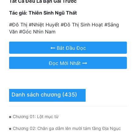
Tất Cả Đều Là Bạn Gái Trước
Mưu Mô
Tác giả: Thiên Sinh Ngũ Thất
Mạt Thế
#Đô Thị #Nhiệt Huyết #Đô Thị Sinh Hoạt #Sảng
Văn #Góc Nhìn Nam
Mỹ Thực
Bắt Đầu Đọc
Ngôn Tình
Ngược
Đọc Mới Nhất
Nữ Cường
Nữ Phụ
Danh sách chương (435)
Phong Thủy - Tâm Linh
Phương Tây
Chương 01: Lột mục từ
Phản Phái
Chương 02: Chân ga dẫm lên mười tám tầng Địa Ngục
Quan Trường