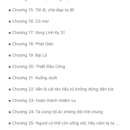
Tu Chân
Chương 15: Tới đi, chà đạp ta đi!
Tu Tiên
Chương 16: Có ma!
Tội Phạm
Chương 17: Vong Linh Kỵ Sĩ
Vô Địch
Chương 18: Phát Giác
Võ Hiệp
Chương 19: Bại Lộ
Võng Du
Chương 20: Thiết Đầu Công
Xuyên Không
Chương 21: Xuống dưới
Xuyên Nhanh
Chương 22: Vẫn là cái tên tiểu tử không đứng đắn kia
Xuyên Sách
Chương 23: Hoàn thành nhiệm vụ
Xuyên Thư
Chương 24: Ta cùng tội ác không đội trời chung
Điền Văn
Chương 25: Ngươi có thể còn sống sót, hãy cảm tạ ta đi!