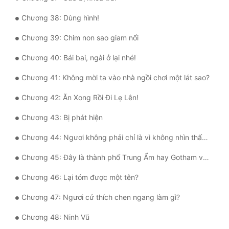
Chương 38: Dùng hình!
Đẹp
Chương 39: Chim non sao giam nổi
Đẹp Hiệp
Chương 40: Bái bai, ngài ở lại nhé!
Tính Cách Nhân Vật :
Chương 41: Không mời ta vào nhà ngồi chơi một lát sao?
Cơ Trí
Chương 42: Ăn Xong Rồi Đi Lẹ Lên!
Sát Phạt Quyết Đoán
Chương 43: Bị phát hiện
Vô Sỉ
Chương 44: Ngươi không phải chỉ là vì không nhìn thấy thôi sao?
Điềm Đạm
Chương 45: Đây là thành phố Trung Ẩm hay Gotham vậy?
Chương 46: Lại tóm được một tên?
Chương 47: Ngươi cứ thích chen ngang làm gì?
Chương 48: Ninh Vũ