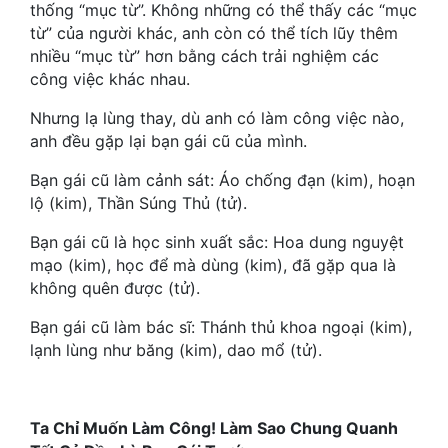
Hài Hước
thống “mục từ”. Không những có thể thấy các “mục
từ” của người khác, anh còn có thể tích lũy thêm
Hệ Thống
nhiều “mục từ” hơn bằng cách trải nghiệm các
công việc khác nhau.
Học Đường
Nhưng lạ lùng thay, dù anh có làm công việc nào,
Khoa Huyễn
anh đều gặp lại bạn gái cũ của mình.
Khoa Huyễn Không Gian
Bạn gái cũ làm cảnh sát: Áo chống đạn (kim), hoạn
lộ (kim), Thần Súng Thủ (tử).
Kinh Dị
Bạn gái cũ là học sinh xuất sắc: Hoa dung nguyệt
Kiếm Hiệp
mạo (kim), học để mà dùng (kim), đã gặp qua là
Kỳ Huyễn
không quên được (tử).
Bạn gái cũ làm bác sĩ: Thánh thủ khoa ngoại (kim),
Kỳ Ảo
lạnh lùng như băng (kim), dao mổ (tử).
Linh Dị
Làm Giàu
Ta Chỉ Muốn Làm Công! Làm Sao Chung Quanh
Lịch Sử