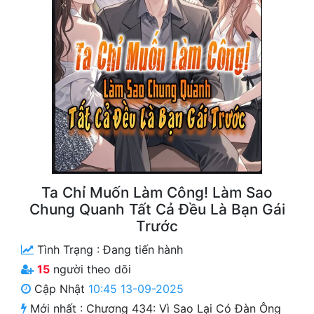
Free
Hậu Cung
Truyện Convert
Truyện Dịch
Truyện Nhập Môn
Truyện ngắn
Xa Lộ Dịch
Ta Chỉ Muốn Làm Công! Làm Sao
Chung Quanh Tất Cả Đều Là Bạn Gái
Trước
Cung Đấu
Tình Trạng :
Đang tiến hành
Cạnh Kỹ
15
người theo dõi
Cập Nhật
10:45 13-09-2025
Cổ Tiên Hiệp
Mới nhất :
Chương 434: Vì Sao Lại Có Đàn Ông