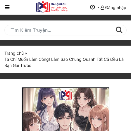
Đăng nhập
Trang
Chủ
Mới
Cập
Nhật
Trang chủ
»
(current)
Ta Chỉ Muốn Làm Công! Làm Sao Chung Quanh Tất Cả Đều Là
BXH
Bạn Gái Trước
Thể Loại
Tất Cả
Truyện Mới Ra
Hoàn Thành