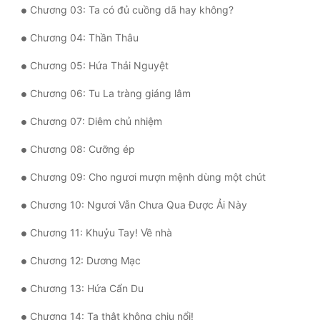
Chương 03: Ta có đủ cuồng dã hay không?
Quân Sự
Chương 04: Thần Thâu
Sảng Văn
Chương 05: Hứa Thải Nguyệt
Sắc
Chương 06: Tu La tràng giáng lâm
Sủng
Chương 07: Diêm chủ nhiệm
Thanh Xuân
Chương 08: Cưỡng ép
Tiên Hiệp
Chương 09: Cho ngươi mượn mệnh dùng một chút
Tiểu Thuyết
Chương 10: Ngươi Vẫn Chưa Qua Được Ải Này
Trinh Thám
Chương 11: Khuỷu Tay! Về nhà
Triều Đấu
Chương 12: Dương Mạc
Trùng Sinh
Chương 13: Hứa Cẩn Du
Trọng Sinh
Chương 14: Ta thật không chịu nổi!