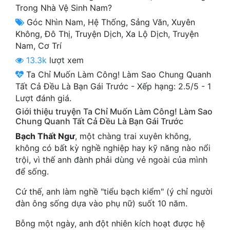
Trong Nhà Vệ Sinh Nam?
Cổ Đại
Góc Nhìn Nam
,
Hệ Thống
,
Sảng Văn
,
Xuyên
Du Hí
Không
,
Đô Thị
,
Truyện Dịch
,
Xa Lộ Dịch
,
Truyện
Nam
,
Cơ Trí
Dã Sử
13.3k
lượt xem
Dị Giới
Ta Chỉ Muốn Làm Công! Làm Sao Chung Quanh
Tất Cả Đều Là Bạn Gái Trước
-
Xếp hạng:
2.5
/
5
-
1
Dị Năng
Lượt đánh giá.
Gia Đấu
Giới thiệu truyện Ta Chỉ Muốn Làm Công! Làm Sao
Chung Quanh Tất Cả Đều Là Bạn Gái Trước
Góc Nhìn Nam
Bạch Thất Ngư
, một chàng trai xuyên không,
không có bất kỳ nghề nghiệp hay kỹ năng nào nổi
Góc Nhìn Nữ
trội, vì thế anh đành phải dùng vẻ ngoài của mình
để sống.
Huyền Huyễn
Cứ thế, anh làm nghề "tiểu bạch kiểm" (ý chỉ người
Huyền Nghi
đàn ông sống dựa vào phụ nữ) suốt 10 năm.
Huyền Ảo
Bỗng một ngày, anh đột nhiên kích hoạt được hệ