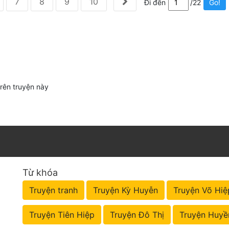
7
8
9
10
Đi đến
/22
Go!
trên truyện này
Từ khóa
Truyện tranh
Truyện Kỳ Huyễn
Truyện Võ Hiệ
Truyện Tiên Hiệp
Truyện Đô Thị
Truyện Huyề