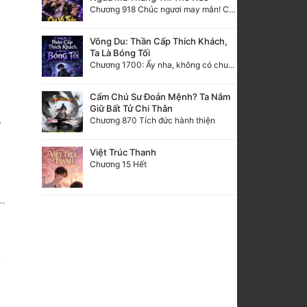
Chương 918 Chúc ngươi may mắn! Ca môn cũng là sắt thép thẳng nam!
Võng Du: Thần Cấp Thích Khách,
Ta Là Bóng Tối
Chương 1700: Ấy nha, không có chuyện gì!
Cấm Chú Sư Đoản Mệnh? Ta Nắm
Giữ Bất Tử Chi Thân
Chương 870 Tích đức hành thiện
Việt Trúc Thanh
Chương 15 Hết