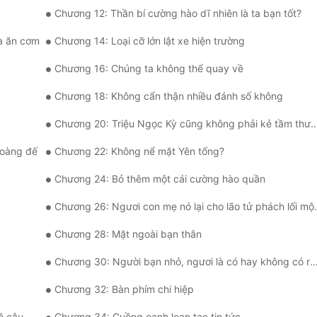
Chương 12: Thần bí cường hào dĩ nhiên là ta bạn tốt?
a ăn cơm
Chương 14: Loại cỡ lớn lật xe hiện trường
Chương 16: Chúng ta không thể quay về
Chương 18: Không cẩn thận nhiều đánh số không
Chương 20: Triệu Ngọc Kỳ cũng không phải kẻ tầm thường
hoàng đế
Chương 22: Không nể mặt Yên tổng?
Chương 24: Bỏ thêm một cái cường hào quần
Chương 26: Ngươi con mẹ nó lại cho lão tử phách lối một chút thử xem
Chương 28: Mặt ngoài bạn thân
Chương 30: Người bạn nhỏ, ngươi là có hay không có rất nhiều dấu chấm hỏi?
Chương 32: Bàn phím chi hiệp
ồ câu
Chương 34: Cuồng oanh loạn tạc tin tức