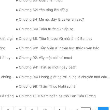
Chương 80: Quá chân thực
Chương 82: Yên tổng lên tiếng
Chương 84: Mẹ nó, đây là LaFerrari sao?
Chương 86: Toàn trường khiếp sợ
hí ra gì
Chương 88: Tiêu Nhược Vũ nhà là mở Bentley
công
Chương 90: Trần Viễn dĩ nhiên học thức uyên bác
yệt vọng
Chương 92: Vẩy một cái hai mươi
Chương 94: Thật sự một ngày bắt?
úng ta à
Chương 96: Phong giết ngươi, cũng là chuyện một câu nói
Chương 98: Thẩm Thục Nghi sợ hãi
quá tràng
Chương 100: Năm ngắn ba thô Hàn Tiểu Cương