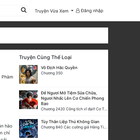
Đăng nhập
Truyện Vừa Xem
Truyện Cùng Thể Loại
Vô Địch Hắc Quyền
Chương 350
y Phàm
Để Ngươi Mở Tiệm Sửa Chữa,
Ngươi Nhấc Lên Cơ Chiến Phong
Bạo
Chương 2420 Công tích vĩ đại!! Cơ Tu Chi Thần?!
Tùy Thân Liệp Thú Không Gian
ần hào
Chương 840 Các cường giả Hằng Tinh cấp khác đâu?
n chỉ
 cái