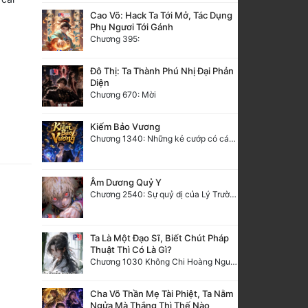
Cao Võ: Hack Ta Tới Mở, Tác Dụng
Phụ Ngươi Tới Gánh
Chương 395:
Đô Thị: Ta Thành Phú Nhị Đại Phản
Diện
Chương 670: Mời
Kiếm Bảo Vương
Chương 1340: Những kẻ cướp có cánh
Âm Dương Quỷ Y
Chương 2540: Sự quỷ dị của Lý Trường Phong
Ta Là Một Đạo Sĩ, Biết Chút Pháp
Thuật Thì Có Là Gì?
Chương 1030 Không Chi Hoàng Nguyên Đại Hư
Cha Võ Thần Mẹ Tài Phiệt, Ta Nằm
Ngửa Mà Thắng Thì Thế Nào