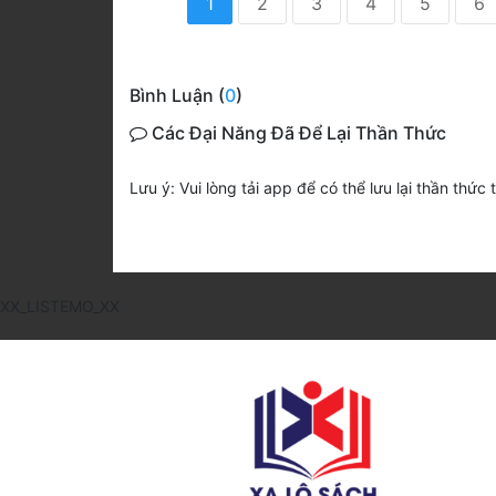
1
2
3
4
5
6
Bình Luận (
0
)
Các Đại Năng Đã Để Lại Thần Thức
Lưu ý: Vui lòng tải app để có thể lưu lại thần thức 
XX_LISTEMO_XX