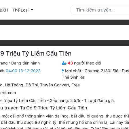
urrent)
BXH
Thể Loại
9 Triệu Tỷ Liểm Cẩu Tiền
rạng :
Đang tiến hành
43
người theo dõi
hật
04:00 13-12-2023
Mới nhất :
Chương 2130: Siêu Du
Thể Sinh Ra
ng
,
Hệ Thống
,
Đô Thị
,
Truyện Convert
,
Free
lượt xem
9 Triệu Tỷ Liểm Cẩu Tiền
-
Xếp hạng:
2.5
/
5
-
1
Lượt đánh giá.
ệu truyện Ta Có 9 Triệu Tỷ Liểm Cẩu Tiền
, một cái phổ thông sinh viên đại học, bắt đầu bị quăng, thu được th
 bắt đầu thu được 90 nghìn tỷ, thế nhưng hố cha chính là, cái này tiề
 nữ sinh xài, hết cách rồi, vì xài hết số tiền này, Trần Viễn mở ra một