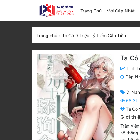
(c
Trang Chủ
Mới Cập Nhật
Trang chủ
»
Ta Có 9 Triệu Tỷ Liểm Cẩu Tiền
Ta Có 
Tình T
Cập N
Dị Nă
68.3k
Ta Có 
Giới thi
Trần Viễn
hệ thống,
có thể cho