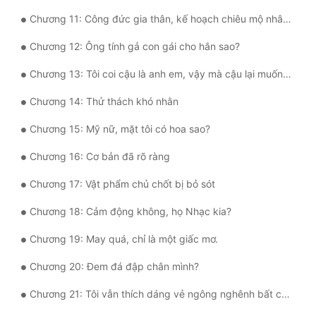
Tu Chân
Chương 11: Công đức gia thân, kế hoạch chiêu mộ nhân tài đặc biệt
Tu Tiên
Chương 12: Ông tính gả con gái cho hắn sao?
Tội Phạm
Chương 13: Tôi coi cậu là anh em, vậy mà cậu lại muốn ngủ với tôi
Vô Địch
Chương 14: Thử thách khó nhằn
Võ Hiệp
Chương 15: Mỹ nữ, mặt tôi có hoa sao?
Chương 16: Cơ bản đã rõ ràng
Võng Du
Chương 17: Vật phẩm chủ chốt bị bỏ sót
Xuyên Không
Chương 18: Cảm động không, họ Nhạc kia?
Xuyên Nhanh
Chương 19: May quá, chỉ là một giấc mơ.
Xuyên Sách
Chương 20: Đem đá đập chân mình?
Xuyên Thư
Chương 21: Tôi vẫn thích dáng vẻ ngông nghênh bất cần của cậu hơn
Điền Văn