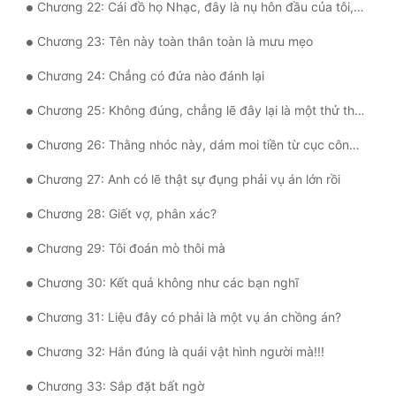
Chương 22: Cái đồ họ Nhạc, đây là nụ hôn đầu của tôi, anh phải chịu trách nhiệm!
Đô Thị
Chương 23: Tên này toàn thân toàn là mưu mẹo
Đông Phương
Chương 24: Chẳng có đứa nào đánh lại
Đông Phương Huyền Huyễn
Chương 25: Không đúng, chẳng lẽ đây lại là một thử thách nữa?
Đồng Nhân
Chương 26: Thằng nhóc này, dám moi tiền từ cục công an à
Chương 27: Anh có lẽ thật sự đụng phải vụ án lớn rồi
Cẩu Đạo Trường Sinh
Chương 28: Giết vợ, phân xác?
Ngự Thú
Chương 29: Tôi đoán mò thôi mà
Truyện Nam
Chương 30: Kết quả không như các bạn nghĩ
Truyện Nữ
Chương 31: Liệu đây có phải là một vụ án chồng án?
Vô Địch Lưu
Chương 32: Hắn đúng là quái vật hình người mà!!!
Xây Dựng Thế Lực
Chương 33: Sắp đặt bất ngờ
Đam Mỹ