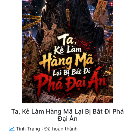
Free
Hậu Cung
Truyện Convert
Truyện Dịch
Truyện Nhập Môn
Truyện ngắn
Xa Lộ Dịch
Cung Đấu
Ta, Kẻ Làm Hàng Mã Lại Bị Bắt Đi Phá
Cạnh Kỹ
Đại Án
Cổ Tiên Hiệp
Tình Trạng :
Đã hoàn thành