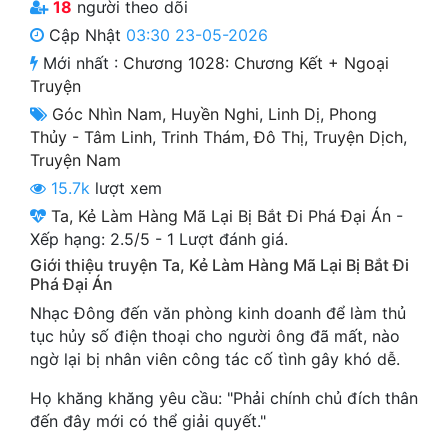
18
người theo dõi
Cổ Đại
Cập Nhật
03:30 23-05-2026
Du Hí
Mới nhất :
Chương 1028: Chương Kết + Ngoại
Truyện
Dã Sử
Góc Nhìn Nam
,
Huyền Nghi
,
Linh Dị
,
Phong
Dị Giới
Thủy - Tâm Linh
,
Trinh Thám
,
Đô Thị
,
Truyện Dịch
,
Truyện Nam
Dị Năng
15.7k
lượt xem
Gia Đấu
Ta, Kẻ Làm Hàng Mã Lại Bị Bắt Đi Phá Đại Án
-
Xếp hạng:
2.5
/
5
-
1
Lượt đánh giá.
Góc Nhìn Nam
Giới thiệu truyện Ta, Kẻ Làm Hàng Mã Lại Bị Bắt Đi
Phá Đại Án
Góc Nhìn Nữ
Nhạc Đông đến văn phòng kinh doanh để làm thủ
Huyền Huyễn
tục hủy số điện thoại cho người ông đã mất, nào
ngờ lại bị nhân viên công tác cố tình gây khó dễ.
Huyền Nghi
Họ khăng khăng yêu cầu: "Phải chính chủ đích thân
Huyền Ảo
đến đây mới có thể giải quyết."