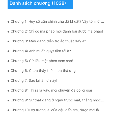
Danh sách chương (1028)
Quân Sự
Sảng Văn
Chương 1: Hủy số cần chính chủ đã khuất? Vậy tôi mời ông ấy lên
Sắc
Chương 2: Chỉ có ma pháp mới đánh bại được ma pháp!
Sủng
Chương 3: Mày đang diễn trò ảo thuật đấy à?
Thanh Xuân
Chương 4: Anh muốn quỵt tiền tôi à?
Tiên Hiệp
Chương 5: Cứ liều một phen xem sao!
Tiểu Thuyết
Chương 6: Chưa thấy thỏ chưa thả ưng
Trinh Thám
Chương 7: Sao lại là nơi này!
Triều Đấu
Chương 8: Thì ra là vậy, mọi chuyện đã có lời giải
Trùng Sinh
Chương 9: Sự thật đang ở ngay trước mắt, thằng nhóc này đúng là nhân tài!
Trọng Sinh
Chương 10: Vợ tương lai của cậu đến tìm, được mời làm cố vấn đặc biệt