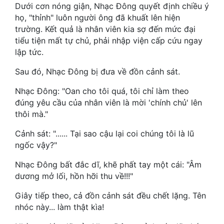
Hài Hước
Dưới cơn nóng giận, Nhạc Đông quyết định chiều ý
họ, "thỉnh" luôn người ông đã khuất lên hiện
Hệ Thống
trường. Kết quả là nhân viên kia sợ đến mức đại
tiểu tiện mất tự chủ, phải nhập viện cấp cứu ngay
Học Đường
lập tức.
Khoa Huyễn
Sau đó, Nhạc Đông bị đưa về đồn cảnh sát.
Khoa Huyễn Không Gian
Nhạc Đông: "Oan cho tôi quá, tôi chỉ làm theo
đúng yêu cầu của nhân viên là mời 'chính chủ' lên
Kinh Dị
thôi mà."
Kiếm Hiệp
Cảnh sát: "...... Tại sao cậu lại coi chúng tôi là lũ
Kỳ Huyễn
ngốc vậy?"
Kỳ Ảo
Nhạc Đông bất đắc dĩ, khẽ phất tay một cái: "Âm
dương mở lối, hồn hỡi thu về!!!"
Linh Dị
Giây tiếp theo, cả đồn cảnh sát đều chết lặng. Tên
Làm Giàu
nhóc này... làm thật kìa!
Lịch Sử