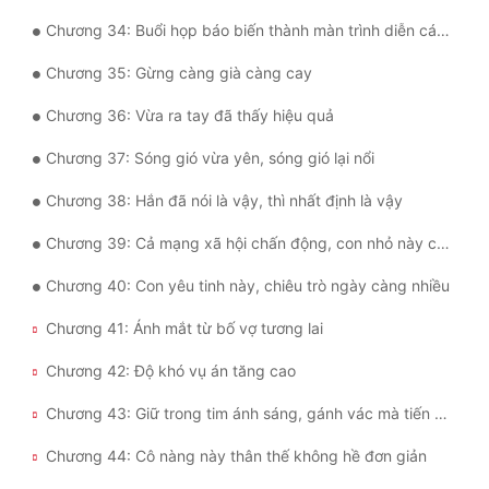
Chương 34: Buổi họp báo biến thành màn trình diễn cá nhân!
Đẹp
Chương 35: Gừng càng già càng cay
Đẹp Hiệp
Chương 36: Vừa ra tay đã thấy hiệu quả
Tính Cách Nhân Vật :
Chương 37: Sóng gió vừa yên, sóng gió lại nổi
Cơ Trí
Chương 38: Hắn đã nói là vậy, thì nhất định là vậy
Sát Phạt Quyết Đoán
Chương 39: Cả mạng xã hội chấn động, con nhỏ này có ý đồ xấu!
Vô Sỉ
Chương 40: Con yêu tinh này, chiêu trò ngày càng nhiều
Điềm Đạm
Chương 41: Ánh mắt từ bố vợ tương lai
Chương 42: Độ khó vụ án tăng cao
Chương 43: Giữ trong tim ánh sáng, gánh vác mà tiến bước
Chương 44: Cô nàng này thân thế không hề đơn giản