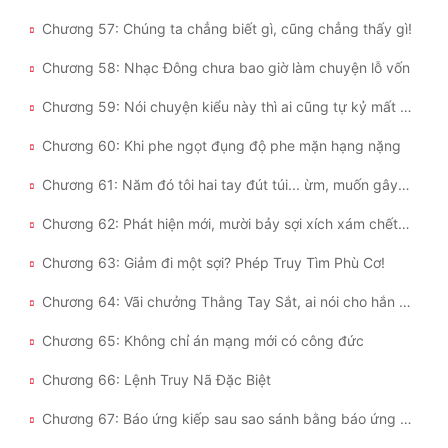
Chương 57: Chúng ta chẳng biết gì, cũng chẳng thấy gì!
Chương 58: Nhạc Đông chưa bao giờ làm chuyện lỗ vốn
Chương 59: Nói chuyện kiểu này thì ai cũng tự kỷ mất thôi
Chương 60: Khi phe ngọt đụng độ phe mặn hạng nặng
Chương 61: Năm đó tôi hai tay đút túi... ừm, muốn gây sự à?
Chương 62: Phát hiện mới, mười bảy sợi xích xám chết chóc
Chương 63: Giảm đi một sợi? Phép Truy Tìm Phù Cơ!
Chương 64: Vãi chưởng Thằng Tay Sắt, ai nói cho hắn biết Thằng Tay Sắt là ai vậy???
Chương 65: Không chỉ án mạng mới có công đức
Chương 66: Lệnh Truy Nã Đặc Biệt
Chương 67: Báo ứng kiếp sau sao sánh bằng báo ứng kiếp này!