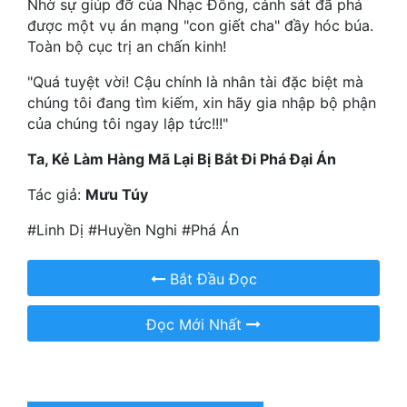
Nhờ sự giúp đỡ của Nhạc Đông, cảnh sát đã phá
được một vụ án mạng "con giết cha" đầy hóc búa.
Mưu Mô
Toàn bộ cục trị an chấn kinh!
Mạt Thế
"Quá tuyệt vời! Cậu chính là nhân tài đặc biệt mà
chúng tôi đang tìm kiếm, xin hãy gia nhập bộ phận
Mỹ Thực
của chúng tôi ngay lập tức!!!"
Ngôn Tình
Ta, Kẻ Làm Hàng Mã Lại Bị Bắt Đi Phá Đại Án
Ngược
Tác giả:
Mưu Túy
Nữ Cường
#Linh Dị #Huyền Nghi #Phá Án
Nữ Phụ
Bắt Đầu Đọc
Phong Thủy - Tâm Linh
Đọc Mới Nhất
Phương Tây
Phản Phái
Quan Trường