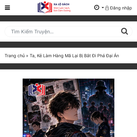
Đăng nhập
Trang
Chủ
Mới
Cập
Nhật
Trang chủ
»
Ta, Kẻ Làm Hàng Mã Lại Bị Bắt Đi Phá Đại Án
(current)
BXH
Thể Loại
Tất Cả
Truyện Mới Ra
Hoàn Thành