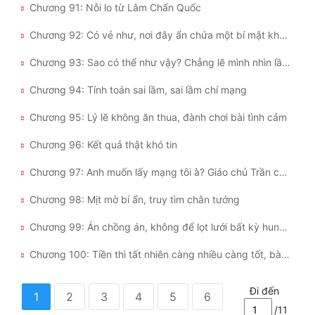
Chương 91: Nỗi lo từ Lâm Chấn Quốc
Chương 92: Có vẻ như, nơi đây ẩn chứa một bí mật không ai hay
Chương 93: Sao có thể như vậy? Chẳng lẽ mình nhìn lầm rồi?
Chương 94: Tính toán sai lầm, sai lầm chí mạng
Chương 95: Lý lẽ không ăn thua, đành chơi bài tình cảm
Chương 96: Kết quả thật khó tin
Chương 97: Anh muốn lấy mạng tôi à? Giáo chủ Trần của Giáo phái Đâm Dao
Chương 98: Mịt mờ bí ẩn, truy tìm chân tướng
Chương 99: Án chồng án, không để lọt lưới bất kỳ hung thủ nào
Chương 100: Tiền thì tất nhiên càng nhiều càng tốt, bàn vụ án mới!
Đi đến
1
2
3
4
5
6
/11