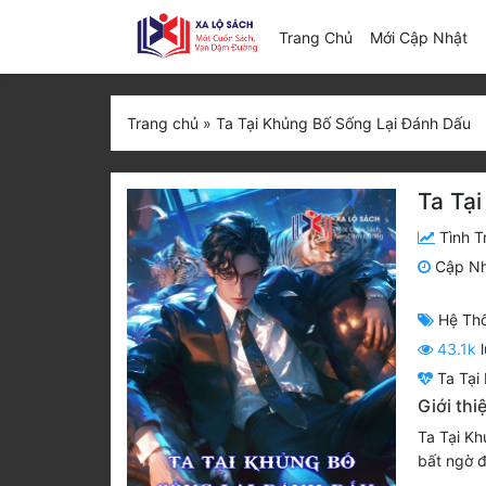
(c
Trang Chủ
Mới Cập Nhật
Trang chủ
»
Ta Tại Khủng Bố Sống Lại Đánh Dấu
Ta Tạ
Tình T
Cập N
Hệ Th
43.1k
l
Ta Tại
Giới th
Ta Tại Kh
bất ngờ đ