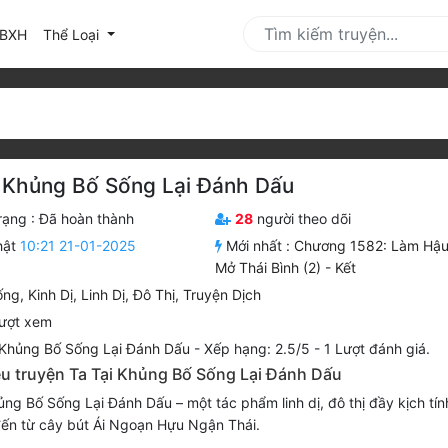
urrent)
BXH
Thể Loại
i Khủng Bố Sống Lại Đánh Dấu
rạng :
Đã hoàn thành
28
người theo dõi
hật
10:21 21-01-2025
Mới nhất :
Chương 1582: Làm Hậu
Mở Thái Bình (2) - Kết
ống
,
Kinh Dị
,
Linh Dị
,
Đô Thị
,
Truyện Dịch
ượt xem
 Khủng Bố Sống Lại Đánh Dấu
-
Xếp hạng:
2.5
/
5
-
1
Lượt đánh giá.
iệu truyện Ta Tại Khủng Bố Sống Lại Đánh Dấu
ủng Bố Sống Lại Đánh Dấu – một tác phẩm linh dị, đô thị đầy kịch tín
ến từ cây bút Ái Ngoạn Hựu Ngận Thái.