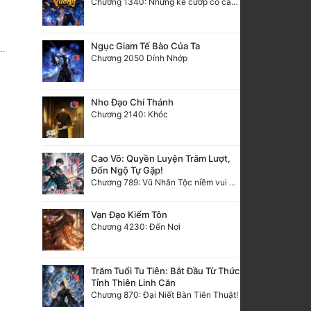
Chương 1340: Những kẻ cướp có cánh
Ngục Giam Tế Bào Của Ta
Chương 2050 Dính Nhớp
Nho Đạo Chí Thánh
Chương 2140: Khóc
Cao Võ: Quyền Luyện Trăm Lượt,
Đốn Ngộ Tự Gặp!
Chương 789: Vũ Nhân Tộc niềm vui ngoài ý muốn (2)
Vạn Đạo Kiếm Tôn
Chương 4230: Đến Nơi
Trăm Tuổi Tu Tiên: Bắt Đầu Từ Thức
Tỉnh Thiên Linh Căn
Chương 870: Đại Niết Bàn Tiên Thuật!