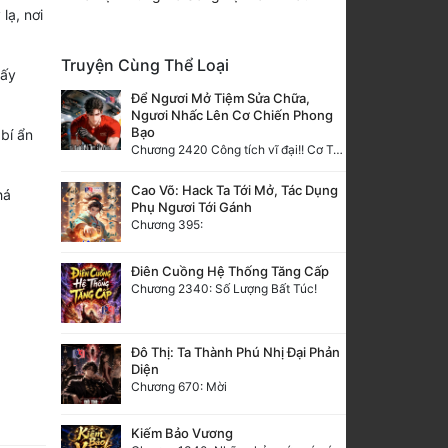
lạ, nơi
Truyện Cùng Thể Loại
lấy
Để Ngươi Mở Tiệm Sửa Chữa,
Ngươi Nhấc Lên Cơ Chiến Phong
Bạo
bí ẩn
Chương 2420 Công tích vĩ đại!! Cơ Tu Chi Thần?!
Cao Võ: Hack Ta Tới Mở, Tác Dụng
há
Phụ Ngươi Tới Gánh
Chương 395:
Điên Cuồng Hệ Thống Tăng Cấp
Chương 2340: Số Lượng Bất Túc!
Đô Thị: Ta Thành Phú Nhị Đại Phản
Diện
Chương 670: Mời
Kiếm Bảo Vương