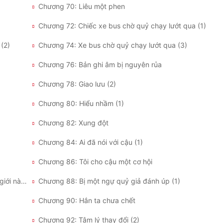
Chương 70: Liêu một phen
Chương 72: Chiếc xe bus chờ quỷ chạy lướt qua (1)
(2)
Chương 74: Xe bus chờ quỷ chạy lướt qua (3)
Chương 76: Bản ghi âm bị nguyên rủa
Chương 78: Giao lưu (2)
Chương 80: Hiểu nhầm (1)
Chương 82: Xung đột
Chương 84: Ai đã nói với cậu (1)
Chương 86: Tôi cho cậu một cơ hội
Chương 87: Nếu xin lỗi có ích thì chẳng phải thế giới này đã hoà bình rôi sao
Chương 88: Bị một ngự quỷ giả đánh úp (1)
Chương 90: Hắn ta chưa chết
Chương 92: Tâm lý thay đổi (2)