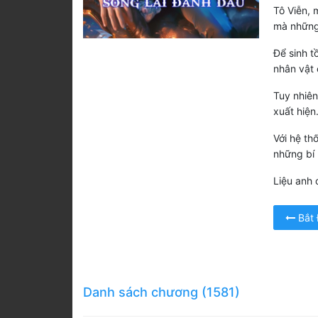
Tô Viễn, 
mà những 
Để sinh t
nhân vật 
Tuy nhiên
xuất hiện
Với hệ th
những bí 
Liệu anh 
Bắt
Danh sách chương (1581)