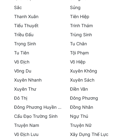
Sắc
Sủng
Quân Sự
Thanh Xuân
Tiên Hiệp
Sảng Văn
Tiểu Thuyết
Trinh Thám
Sắc
Triều Đấu
Trùng Sinh
Trọng Sinh
Tu Chân
Sủng
Tu Tiên
Tội Phạm
Thanh Xuân
Vô Địch
Võ Hiệp
Võng Du
Xuyên Không
Tiên Hiệp
Xuyên Nhanh
Xuyên Sách
Tiểu Thuyết
Xuyên Thư
Điền Văn
Trinh Thám
Đô Thị
Đông Phương
Đông Phương Huyền Huyễn
Đồng Nhân
Triều Đấu
Cẩu Đạo Trường Sinh
Ngự Thú
Trùng Sinh
Truyện Nam
Truyện Nữ
Vô Địch Lưu
Xây Dựng Thế Lực
Trọng Sinh