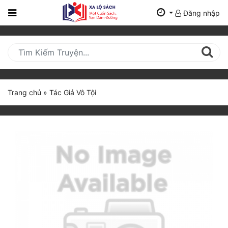
Đăng nhập
Trang
Chủ
Mới
Cập
Nhật
Trang chủ
»
Tác Giả Vô Tội
(current)
BXH
Thể Loại
Tất Cả
Truyện Mới Ra
Hoàn Thành