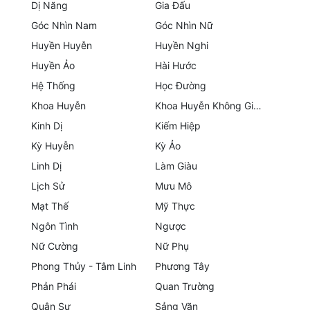
Dị Năng
Gia Đấu
Góc Nhìn Nam
Góc Nhìn Nữ
Mưu Mô
Huyền Huyễn
Huyền Nghi
Mạt Thế
Huyền Ảo
Hài Hước
Mỹ Thực
Hệ Thống
Học Đường
Khoa Huyễn
Khoa Huyễn Không Gian
Ngôn Tình
Kinh Dị
Kiếm Hiệp
Ngược
Kỳ Huyễn
Kỳ Ảo
Nữ Cường
Linh Dị
Làm Giàu
Lịch Sử
Mưu Mô
Nữ Phụ
Mạt Thế
Mỹ Thực
Phong Thủy - Tâm Linh
Ngôn Tình
Ngược
Nữ Cường
Nữ Phụ
Phương Tây
Phong Thủy - Tâm Linh
Phương Tây
Phản Phái
Phản Phái
Quan Trường
Quan Trường
Quân Sự
Sảng Văn