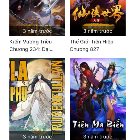
Cổ Đại
Du Hí
Dã Sử
3 năm trước
3 năm trước
Kiếm Vương Triều
Thế Giới Tiên Hiệp
Dị Giới
Chương 234: Đại...
Chương 827
Dị Năng
Gia Đấu
Góc Nhìn Nam
Góc Nhìn Nữ
Huyền Huyễn
Huyền Nghi
Huyền Ảo
3 năm trước
3 năm trước