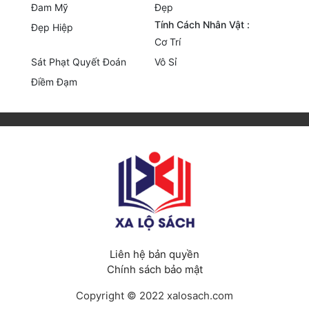
Đam Mỹ
Đẹp
Tu Chân
Tính Cách Nhân Vật :
Đẹp Hiệp
Cơ Trí
Tu Tiên
Sát Phạt Quyết Đoán
Vô Sỉ
Tội Phạm
Điềm Đạm
Vô Địch
Võ Hiệp
Võng Du
Xuyên Không
Xuyên Nhanh
Xuyên Sách
Liên hệ bản quyền
Xuyên Thư
Chính sách bảo mật
Điền Văn
Copyright © 2022 xalosach.com