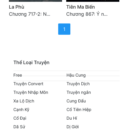
Hài Hước
La Phù
Tiên Ma Biến
Chương 717-2: N...
Chương 867: Ý n...
Hệ Thống
(current)
Học Đường
1
Khoa Huyễn
Khoa Huyễn Không Gian
Kinh Dị
Thể Loại Truyện
Kiếm Hiệp
Free
Hậu Cung
Truyện Convert
Truyện Dịch
Kỳ Huyễn
Truyện Nhập Môn
Truyện ngắn
Kỳ Ảo
Xa Lộ Dịch
Cung Đấu
Linh Dị
Cạnh Kỹ
Cổ Tiên Hiệp
Cổ Đại
Du Hí
Làm Giàu
Dã Sử
Dị Giới
Lịch Sử