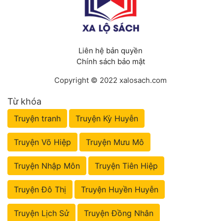
Tu Chân
Tu Tiên
Liên hệ bản quyền
Tội Phạm
Chính sách bảo mật
Vô Địch
Copyright © 2022 xalosach.com
Võ Hiệp
Từ khóa
Võng Du
Truyện tranh
Truyện Kỳ Huyễn
Xuyên Không
Truyện Võ Hiệp
Truyện Mưu Mô
Xuyên Nhanh
Truyện Nhập Môn
Truyện Tiên Hiệp
Xuyên Sách
Truyện Đô Thị
Truyện Huyền Huyễn
Xuyên Thư
Điền Văn
Truyện Lịch Sử
Truyện Đồng Nhân