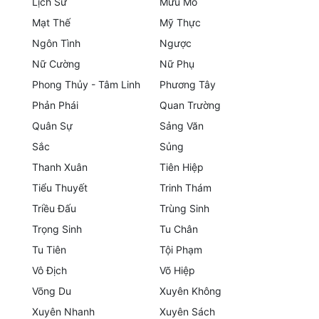
Lịch Sử
Mưu Mô
Mạt Thế
Mỹ Thực
Mưu Mô
Ngôn Tình
Ngược
Mạt Thế
Nữ Cường
Nữ Phụ
Phong Thủy - Tâm Linh
Phương Tây
Mỹ Thực
Phản Phái
Quan Trường
Ngôn Tình
Quân Sự
Sảng Văn
Ngược
Sắc
Sủng
Thanh Xuân
Tiên Hiệp
Nữ Cường
Tiểu Thuyết
Trinh Thám
Nữ Phụ
Triều Đấu
Trùng Sinh
Phong Thủy - Tâm Linh
Trọng Sinh
Tu Chân
Tu Tiên
Tội Phạm
Phương Tây
Vô Địch
Võ Hiệp
Phản Phái
Võng Du
Xuyên Không
Xuyên Nhanh
Xuyên Sách
Quan Trường