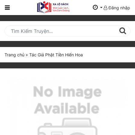
Đăng nhập
Trang
Chủ
Mới
Cập
Nhật
Trang chủ
»
Tác Giả Phật Tiền Hiến Hoa
(current)
BXH
Thể Loại
Tất Cả
Truyện Mới Ra
Hoàn Thành