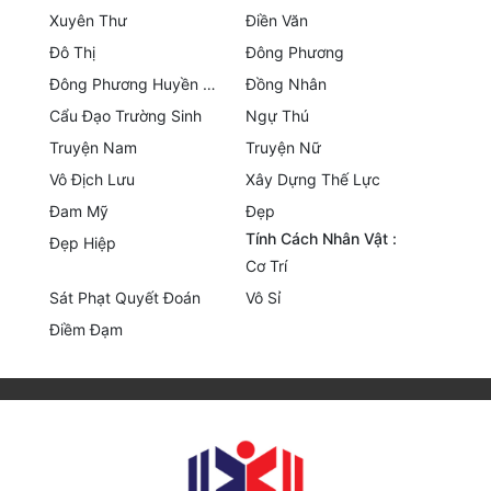
Xuyên Thư
Điền Văn
Quân Sự
Đô Thị
Đông Phương
Sảng Văn
Đông Phương Huyền Huyễn
Đồng Nhân
Cẩu Đạo Trường Sinh
Ngự Thú
Sắc
Truyện Nam
Truyện Nữ
Sủng
Vô Địch Lưu
Xây Dựng Thế Lực
Thanh Xuân
Đam Mỹ
Đẹp
Tính Cách Nhân Vật :
Đẹp Hiệp
Tiên Hiệp
Cơ Trí
Tiểu Thuyết
Sát Phạt Quyết Đoán
Vô Sỉ
Điềm Đạm
Trinh Thám
Triều Đấu
Trùng Sinh
Trọng Sinh