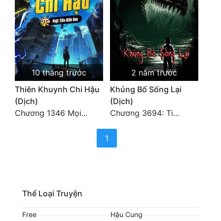
Cổ Đại
Du Hí
Dã Sử
Dị Giới
10 tháng trước
2 năm trước
Dị Năng
Thiên Khuynh Chi Hậu
Khủng Bố Sống Lại
(Dịch)
(Dịch)
Gia Đấu
Chương 1346 Mọi...
Chương 3694: Ti...
Góc Nhìn Nam
(current)
1
Góc Nhìn Nữ
Huyền Huyễn
Huyền Nghi
Thể Loại Truyện
Huyền Ảo
Free
Hậu Cung