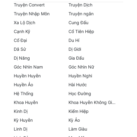
Hài Hước
Truyện Convert
Truyện Dịch
Truyện Nhập Môn
Truyện ngắn
Hệ Thống
Xa Lộ Dịch
Cung Đấu
Học Đường
Cạnh Kỹ
Cổ Tiên Hiệp
Khoa Huyễn
Cổ Đại
Du Hí
Dã Sử
Dị Giới
Khoa Huyễn Không Gian
Dị Năng
Gia Đấu
Kinh Dị
Góc Nhìn Nam
Góc Nhìn Nữ
Kiếm Hiệp
Huyền Huyễn
Huyền Nghi
Huyền Ảo
Hài Hước
Kỳ Huyễn
Hệ Thống
Học Đường
Kỳ Ảo
Khoa Huyễn
Khoa Huyễn Không Gian
Kinh Dị
Kiếm Hiệp
Linh Dị
Kỳ Huyễn
Kỳ Ảo
Làm Giàu
Linh Dị
Làm Giàu
Lịch Sử