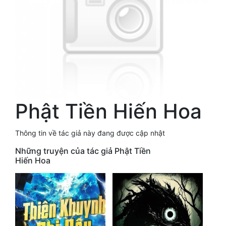
Free
Hậu Cung
Truyện Convert
Truyện Dịch
Truyện Nhập Môn
Phật Tiền Hiến Hoa
Truyện ngắn
Thông tin về tác giả này đang được cập nhật
Xa Lộ Dịch
Những truyện của tác giả Phật Tiền
Hiến Hoa
Cung Đấu
Cạnh Kỹ
Cổ Tiên Hiệp