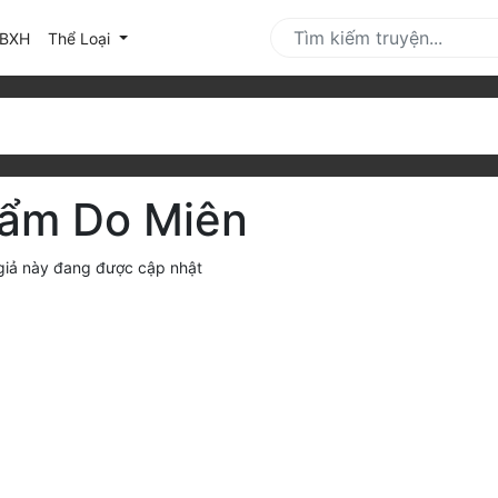
urrent)
BXH
Thể Loại
ẩm Do Miên
 giả này đang được cập nhật