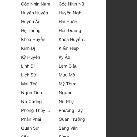
Góc Nhìn Nam
Góc Nhìn Nữ
Huyền Huyễn
Huyền Nghi
Huyền Ảo
Hài Hước
Hệ Thống
Học Đường
Khoa Huyễn
Khoa Huyễn Không Gian
Kinh Dị
Kiếm Hiệp
Kỳ Huyễn
Kỳ Ảo
Linh Dị
Làm Giàu
Lịch Sử
Mưu Mô
Mạt Thế
Mỹ Thực
Ngôn Tình
Ngược
Nữ Cường
Nữ Phụ
Phong Thủy - Tâm Linh
Phương Tây
Phản Phái
Quan Trường
Quân Sự
Sảng Văn
Sắc
Sủng