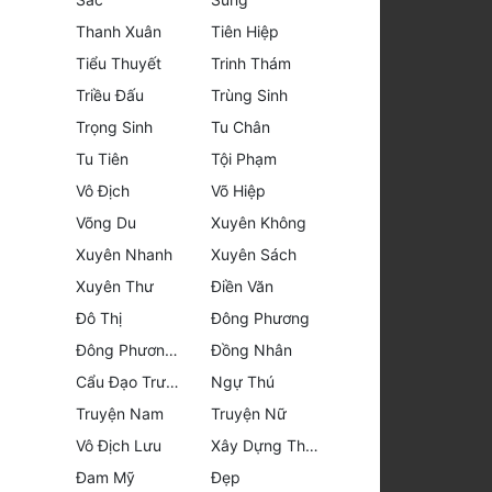
Thanh Xuân
Tiên Hiệp
Tiểu Thuyết
Trinh Thám
Triều Đấu
Trùng Sinh
Trọng Sinh
Tu Chân
Tu Tiên
Tội Phạm
Vô Địch
Võ Hiệp
Võng Du
Xuyên Không
Xuyên Nhanh
Xuyên Sách
Xuyên Thư
Điền Văn
Đô Thị
Đông Phương
Đông Phương Huyền Huyễn
Đồng Nhân
Cẩu Đạo Trường Sinh
Ngự Thú
Truyện Nam
Truyện Nữ
Vô Địch Lưu
Xây Dựng Thế Lực
Đam Mỹ
Đẹp