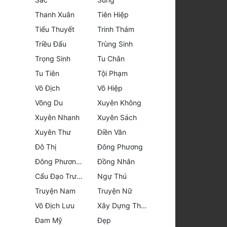
Thanh Xuân
Tiên Hiệp
Tiểu Thuyết
Trinh Thám
Triều Đấu
Trùng Sinh
Trọng Sinh
Tu Chân
Tu Tiên
Tội Phạm
Vô Địch
Võ Hiệp
Võng Du
Xuyên Không
Xuyên Nhanh
Xuyên Sách
Xuyên Thư
Điền Văn
Đô Thị
Đông Phương
Đông Phương Huyền Huyễn
Đồng Nhân
Cẩu Đạo Trường Sinh
Ngự Thú
Truyện Nam
Truyện Nữ
Vô Địch Lưu
Xây Dựng Thế Lực
Đam Mỹ
Đẹp