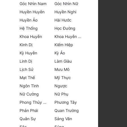
Góc Nhìn Nam
Góc Nhìn Nữ
Huyền Huyễn
Huyền Nghi
Huyền Ảo
Hài Hước
Hệ Thống
Học Đường
Khoa Huyễn
Khoa Huyễn Không Gian
Kinh Dị
Kiếm Hiệp
Kỳ Huyễn
Kỳ Ảo
Linh Dị
Làm Giàu
Lịch Sử
Mưu Mô
Mạt Thế
Mỹ Thực
Ngôn Tình
Ngược
Nữ Cường
Nữ Phụ
Phong Thủy - Tâm Linh
Phương Tây
Phản Phái
Quan Trường
Quân Sự
Sảng Văn
Sắc
Sủng