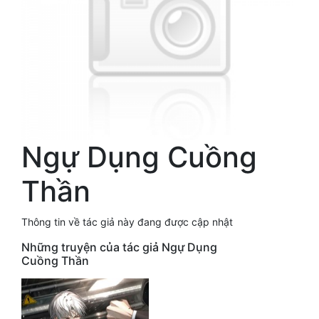
Free
Hậu Cung
Truyện Convert
Truyện Dịch
Truyện Nhập Môn
Ngự Dụng Cuồng
Truyện ngắn
Thần
Xa Lộ Dịch
Thông tin về tác giả này đang được cập nhật
Cung Đấu
Những truyện của tác giả Ngự Dụng
Cuồng Thần
Cạnh Kỹ
Cổ Tiên Hiệp