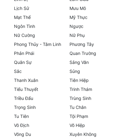
Lịch Sử
Mưu Mô
Mưu Mô
Mạt Thế
Mỹ Thực
Mạt Thế
Ngôn Tình
Ngược
Nữ Cường
Nữ Phụ
Mỹ Thực
Phong Thủy - Tâm Linh
Phương Tây
Ngôn Tình
Phản Phái
Quan Trường
Ngược
Quân Sự
Sảng Văn
Sắc
Sủng
Nữ Cường
Thanh Xuân
Tiên Hiệp
Nữ Phụ
Tiểu Thuyết
Trinh Thám
Triều Đấu
Trùng Sinh
Phong Thủy - Tâm Linh
Trọng Sinh
Tu Chân
Phương Tây
Tu Tiên
Tội Phạm
Phản Phái
Vô Địch
Võ Hiệp
Võng Du
Xuyên Không
Quan Trường