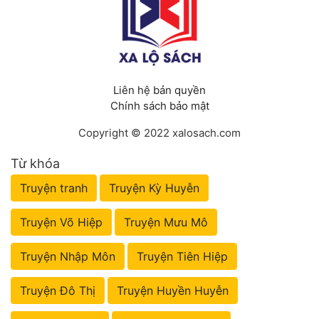
Tu Chân
Tu Tiên
Tội Phạm
Liên hệ bản quyền
Vô Địch
Chính sách bảo mật
Võ Hiệp
Copyright © 2022 xalosach.com
Võng Du
Từ khóa
Truyện tranh
Truyện Kỳ Huyễn
Xuyên Không
Xuyên Nhanh
Truyện Võ Hiệp
Truyện Mưu Mô
Xuyên Sách
Truyện Nhập Môn
Truyện Tiên Hiệp
Xuyên Thư
Truyện Đô Thị
Truyện Huyền Huyễn
Điền Văn