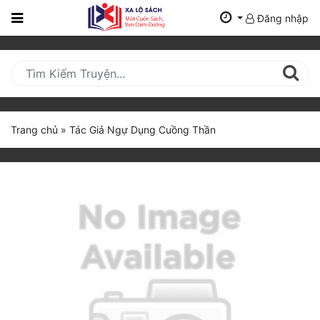
Đăng nhập
Trang
Chủ
Mới
Cập
Nhật
Trang chủ
»
Tác Giả Ngự Dụng Cuồng Thần
(current)
BXH
Thể Loại
Tất Cả
Truyện Mới Ra
Hoàn Thành