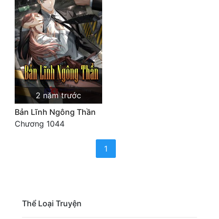
Cổ Đại
Du Hí
Dã Sử
Dị Giới
Dị Năng
2 năm trước
Gia Đấu
Bản Lĩnh Ngông Thần
Chương 1044
Góc Nhìn Nam
(current)
Góc Nhìn Nữ
1
Huyền Huyễn
Huyền Nghi
Thể Loại Truyện
Huyền Ảo