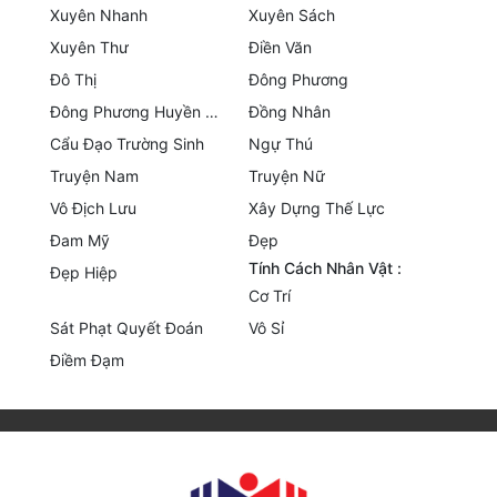
Xuyên Nhanh
Xuyên Sách
Quân Sự
Xuyên Thư
Điền Văn
Sảng Văn
Đô Thị
Đông Phương
Đông Phương Huyền Huyễn
Đồng Nhân
Sắc
Cẩu Đạo Trường Sinh
Ngự Thú
Sủng
Truyện Nam
Truyện Nữ
Vô Địch Lưu
Xây Dựng Thế Lực
Thanh Xuân
Đam Mỹ
Đẹp
Tiên Hiệp
Tính Cách Nhân Vật :
Đẹp Hiệp
Cơ Trí
Tiểu Thuyết
Sát Phạt Quyết Đoán
Vô Sỉ
Trinh Thám
Điềm Đạm
Triều Đấu
Trùng Sinh
Trọng Sinh