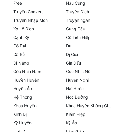
Hài Hước
Free
Hậu Cung
Truyện Convert
Truyện Dịch
Hệ Thống
Truyện Nhập Môn
Truyện ngắn
Học Đường
Xa Lộ Dịch
Cung Đấu
Cạnh Kỹ
Cổ Tiên Hiệp
Khoa Huyễn
Cổ Đại
Du Hí
Khoa Huyễn Không Gian
Dã Sử
Dị Giới
Kinh Dị
Dị Năng
Gia Đấu
Góc Nhìn Nam
Góc Nhìn Nữ
Kiếm Hiệp
Huyền Huyễn
Huyền Nghi
Kỳ Huyễn
Huyền Ảo
Hài Hước
Kỳ Ảo
Hệ Thống
Học Đường
Khoa Huyễn
Khoa Huyễn Không Gian
Linh Dị
Kinh Dị
Kiếm Hiệp
Làm Giàu
Kỳ Huyễn
Kỳ Ảo
Linh Dị
Làm Giàu
Lịch Sử