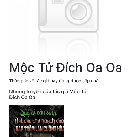
Free
Hậu Cung
Truyện Convert
Truyện Dịch
Truyện Nhập Môn
Mộc Tử Đích Oa Oa
Truyện ngắn
Thông tin về tác giả này đang được cập nhật
Xa Lộ Dịch
Những truyện của tác giả Mộc Tử
Đích Oa Oa
Cung Đấu
Cạnh Kỹ
Cổ Tiên Hiệp