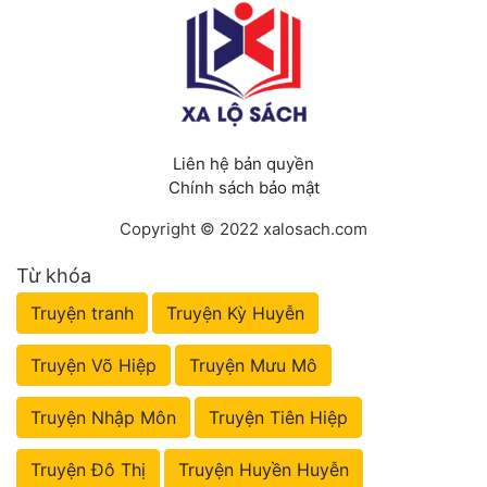
Tu Chân
Tu Tiên
Tội Phạm
Vô Địch
Liên hệ bản quyền
Chính sách bảo mật
Võ Hiệp
Copyright © 2022 xalosach.com
Võng Du
Từ khóa
Xuyên Không
Truyện tranh
Truyện Kỳ Huyễn
Xuyên Nhanh
Truyện Võ Hiệp
Truyện Mưu Mô
Xuyên Sách
Truyện Nhập Môn
Truyện Tiên Hiệp
Xuyên Thư
Điền Văn
Truyện Đô Thị
Truyện Huyền Huyễn