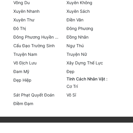
Võng Du
Xuyên Không
Quân Sự
Xuyên Nhanh
Xuyên Sách
Xuyên Thư
Điền Văn
Sảng Văn
Đô Thị
Đông Phương
Sắc
Đông Phương Huyền Huyễn
Đồng Nhân
Sủng
Cẩu Đạo Trường Sinh
Ngự Thú
Truyện Nam
Truyện Nữ
Thanh Xuân
Vô Địch Lưu
Xây Dựng Thế Lực
Tiên Hiệp
Đam Mỹ
Đẹp
Tính Cách Nhân Vật :
Đẹp Hiệp
Tiểu Thuyết
Cơ Trí
Trinh Thám
Sát Phạt Quyết Đoán
Vô Sỉ
Điềm Đạm
Triều Đấu
Trùng Sinh
Trọng Sinh