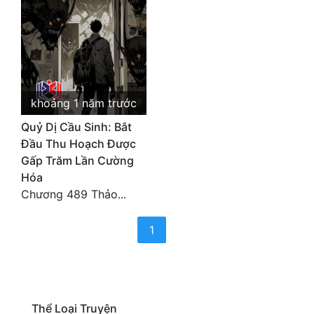
Cổ Đại
Du Hí
Dã Sử
Dị Giới
khoảng 1 năm trước
Dị Năng
Quỷ Dị Cầu Sinh: Bắt
Đầu Thu Hoạch Được
Gia Đấu
Gấp Trăm Lần Cường
Hóa
Góc Nhìn Nam
Chương 489 Thảo...
Góc Nhìn Nữ
(current)
1
Huyền Huyễn
Huyền Nghi
Huyền Ảo
Thể Loại Truyện