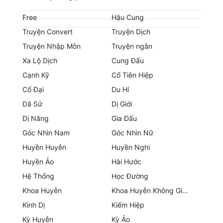
Hài Hước
Free
Hậu Cung
Hệ Thống
Truyện Convert
Truyện Dịch
Học Đường
Truyện Nhập Môn
Truyện ngắn
Xa Lộ Dịch
Cung Đấu
Khoa Huyễn
Cạnh Kỹ
Cổ Tiên Hiệp
Khoa Huyễn Không Gian
Cổ Đại
Du Hí
Kinh Dị
Dã Sử
Dị Giới
Dị Năng
Gia Đấu
Kiếm Hiệp
Góc Nhìn Nam
Góc Nhìn Nữ
Kỳ Huyễn
Huyền Huyễn
Huyền Nghi
Huyền Ảo
Hài Hước
Kỳ Ảo
Hệ Thống
Học Đường
Linh Dị
Khoa Huyễn
Khoa Huyễn Không Gian
Làm Giàu
Kinh Dị
Kiếm Hiệp
Kỳ Huyễn
Kỳ Ảo
Lịch Sử