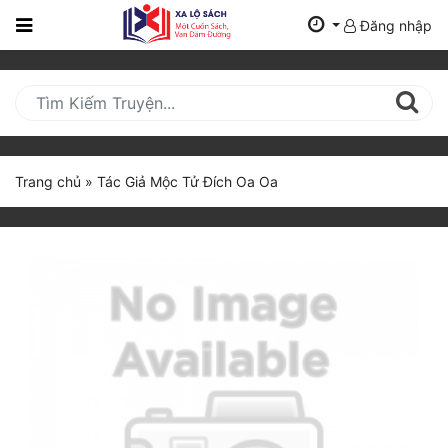
Đăng nhập
Trang
Chủ
Mới
Cập
Nhật
Trang chủ
»
Tác Giả Mộc Tử Đích Oa Oa
(current)
BXH
Thể Loại
Tất Cả
Truyện Mới Ra
Hoàn Thành