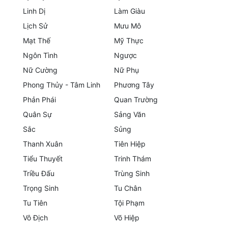
Linh Dị
Làm Giàu
Mưu Mô
Lịch Sử
Mưu Mô
Mạt Thế
Mạt Thế
Mỹ Thực
Ngôn Tình
Ngược
Mỹ Thực
Nữ Cường
Nữ Phụ
Ngôn Tình
Phong Thủy - Tâm Linh
Phương Tây
Phản Phái
Quan Trường
Ngược
Quân Sự
Sảng Văn
Nữ Cường
Sắc
Sủng
Nữ Phụ
Thanh Xuân
Tiên Hiệp
Tiểu Thuyết
Trinh Thám
Phong Thủy - Tâm Linh
Triều Đấu
Trùng Sinh
Phương Tây
Trọng Sinh
Tu Chân
Tu Tiên
Tội Phạm
Phản Phái
Vô Địch
Võ Hiệp
Quan Trường