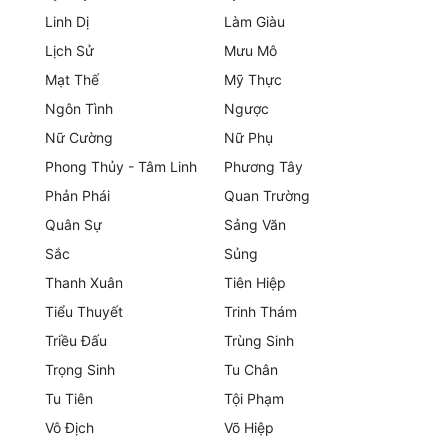
Linh Dị
Làm Giàu
Mưu Mô
Lịch Sử
Mưu Mô
Mạt Thế
Mạt Thế
Mỹ Thực
Ngôn Tình
Ngược
Mỹ Thực
Nữ Cường
Nữ Phụ
Ngôn Tình
Phong Thủy - Tâm Linh
Phương Tây
Phản Phái
Quan Trường
Ngược
Quân Sự
Sảng Văn
Nữ Cường
Sắc
Sủng
Nữ Phụ
Thanh Xuân
Tiên Hiệp
Tiểu Thuyết
Trinh Thám
Phong Thủy - Tâm Linh
Triều Đấu
Trùng Sinh
Phương Tây
Trọng Sinh
Tu Chân
Tu Tiên
Tội Phạm
Phản Phái
Vô Địch
Võ Hiệp
Quan Trường