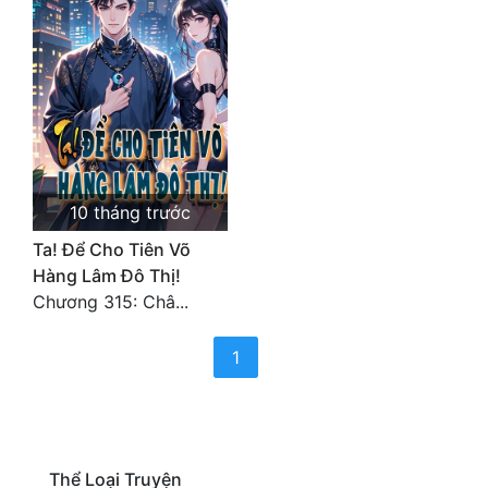
Cổ Đại
Du Hí
Dã Sử
Dị Giới
Dị Năng
10 tháng trước
Gia Đấu
Ta! Để Cho Tiên Võ
Hàng Lâm Đô Thị!
Góc Nhìn Nam
Chương 315: Châ...
Góc Nhìn Nữ
(current)
1
Huyền Huyễn
Huyền Nghi
Huyền Ảo
Thể Loại Truyện