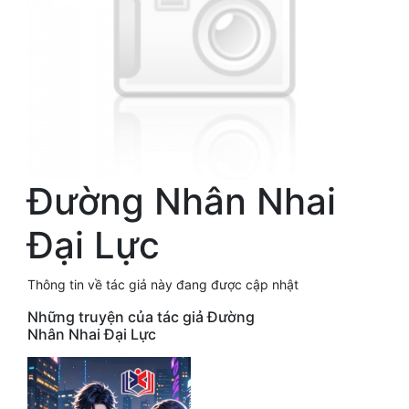
Free
Hậu Cung
Truyện Convert
Truyện Dịch
Truyện Nhập Môn
Đường Nhân Nhai
Truyện ngắn
Đại Lực
Xa Lộ Dịch
Thông tin về tác giả này đang được cập nhật
Cung Đấu
Những truyện của tác giả Đường
Nhân Nhai Đại Lực
Cạnh Kỹ
Cổ Tiên Hiệp