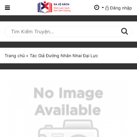
Đăng nhập
Trang
Chủ
Mới
Cập
Nhật
Trang chủ
»
Tác Giả Đường Nhân Nhai Đại Lực
(current)
BXH
Thể Loại
Tất Cả
Truyện Mới Ra
Hoàn Thành