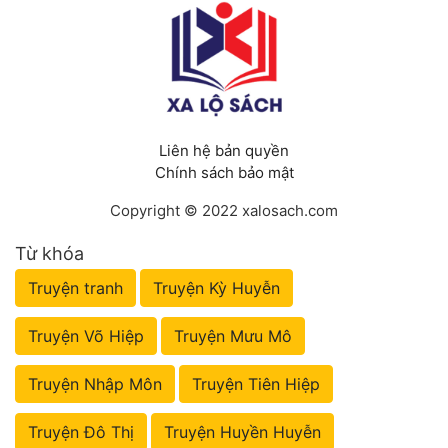
Tu Chân
Tu Tiên
Tội Phạm
Vô Địch
Liên hệ bản quyền
Chính sách bảo mật
Võ Hiệp
Copyright © 2022 xalosach.com
Võng Du
Từ khóa
Xuyên Không
Truyện tranh
Truyện Kỳ Huyễn
Xuyên Nhanh
Truyện Võ Hiệp
Truyện Mưu Mô
Xuyên Sách
Truyện Nhập Môn
Truyện Tiên Hiệp
Xuyên Thư
Điền Văn
Truyện Đô Thị
Truyện Huyền Huyễn