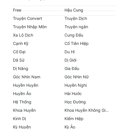
Hài Hước
Free
Hậu Cung
Hệ Thống
Truyện Convert
Truyện Dịch
Học Đường
Truyện Nhập Môn
Truyện ngắn
Xa Lộ Dịch
Cung Đấu
Khoa Huyễn
Cạnh Kỹ
Cổ Tiên Hiệp
Khoa Huyễn Không Gian
Cổ Đại
Du Hí
Kinh Dị
Dã Sử
Dị Giới
Dị Năng
Gia Đấu
Kiếm Hiệp
Góc Nhìn Nam
Góc Nhìn Nữ
Kỳ Huyễn
Huyền Huyễn
Huyền Nghi
Huyền Ảo
Hài Hước
Kỳ Ảo
Hệ Thống
Học Đường
Linh Dị
Khoa Huyễn
Khoa Huyễn Không Gian
Làm Giàu
Kinh Dị
Kiếm Hiệp
Kỳ Huyễn
Kỳ Ảo
Lịch Sử