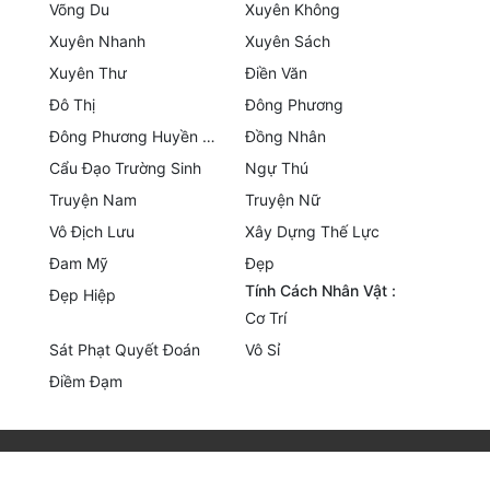
Võng Du
Xuyên Không
Quân Sự
Xuyên Nhanh
Xuyên Sách
Xuyên Thư
Điền Văn
Sảng Văn
Đô Thị
Đông Phương
Sắc
Đông Phương Huyền Huyễn
Đồng Nhân
Sủng
Cẩu Đạo Trường Sinh
Ngự Thú
Truyện Nam
Truyện Nữ
Thanh Xuân
Vô Địch Lưu
Xây Dựng Thế Lực
Tiên Hiệp
Đam Mỹ
Đẹp
Tính Cách Nhân Vật :
Đẹp Hiệp
Tiểu Thuyết
Cơ Trí
Trinh Thám
Sát Phạt Quyết Đoán
Vô Sỉ
Điềm Đạm
Triều Đấu
Trùng Sinh
Trọng Sinh