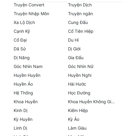
Hài Hước
Truyện Convert
Truyện Dịch
Truyện Nhập Môn
Truyện ngắn
Hệ Thống
Xa Lộ Dịch
Cung Đấu
Học Đường
Cạnh Kỹ
Cổ Tiên Hiệp
Khoa Huyễn
Cổ Đại
Du Hí
Dã Sử
Dị Giới
Khoa Huyễn Không Gian
Dị Năng
Gia Đấu
Kinh Dị
Góc Nhìn Nam
Góc Nhìn Nữ
Kiếm Hiệp
Huyền Huyễn
Huyền Nghi
Huyền Ảo
Hài Hước
Kỳ Huyễn
Hệ Thống
Học Đường
Kỳ Ảo
Khoa Huyễn
Khoa Huyễn Không Gian
Kinh Dị
Kiếm Hiệp
Linh Dị
Kỳ Huyễn
Kỳ Ảo
Làm Giàu
Linh Dị
Làm Giàu
Lịch Sử