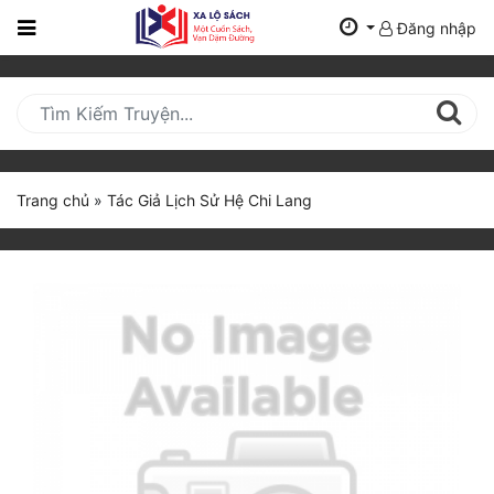
Đăng nhập
Trang
Chủ
Mới
Cập
Nhật
Trang chủ
»
Tác Giả Lịch Sử Hệ Chi Lang
(current)
BXH
Thể Loại
Tất Cả
Truyện Mới Ra
Hoàn Thành