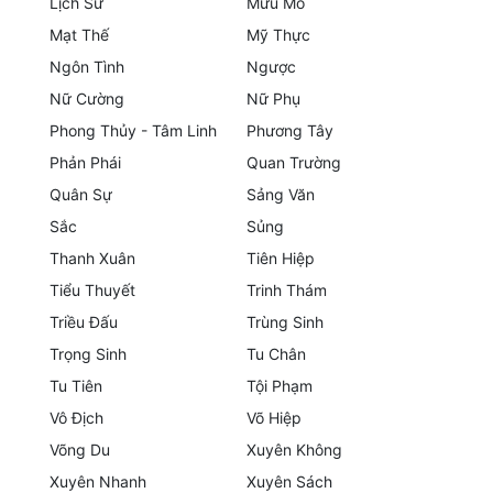
Lịch Sử
Mưu Mô
Mạt Thế
Mỹ Thực
Mưu Mô
Ngôn Tình
Ngược
Mạt Thế
Nữ Cường
Nữ Phụ
Phong Thủy - Tâm Linh
Phương Tây
Mỹ Thực
Phản Phái
Quan Trường
Ngôn Tình
Quân Sự
Sảng Văn
Ngược
Sắc
Sủng
Thanh Xuân
Tiên Hiệp
Nữ Cường
Tiểu Thuyết
Trinh Thám
Nữ Phụ
Triều Đấu
Trùng Sinh
Phong Thủy - Tâm Linh
Trọng Sinh
Tu Chân
Tu Tiên
Tội Phạm
Phương Tây
Vô Địch
Võ Hiệp
Phản Phái
Võng Du
Xuyên Không
Xuyên Nhanh
Xuyên Sách
Quan Trường