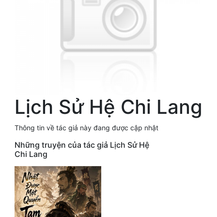
Free
Hậu Cung
Truyện Convert
Truyện Dịch
Truyện Nhập Môn
Lịch Sử Hệ Chi Lang
Truyện ngắn
Thông tin về tác giả này đang được cập nhật
Xa Lộ Dịch
Những truyện của tác giả Lịch Sử Hệ
Chi Lang
Cung Đấu
Cạnh Kỹ
Cổ Tiên Hiệp