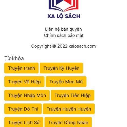
Tu Chân
Tu Tiên
Liên hệ bản quyền
Tội Phạm
Chính sách bảo mật
Vô Địch
Copyright © 2022 xalosach.com
Võ Hiệp
Từ khóa
Võng Du
Truyện tranh
Truyện Kỳ Huyễn
Xuyên Không
Truyện Võ Hiệp
Truyện Mưu Mô
Xuyên Nhanh
Truyện Nhập Môn
Truyện Tiên Hiệp
Xuyên Sách
Truyện Đô Thị
Truyện Huyền Huyễn
Xuyên Thư
Điền Văn
Truyện Lịch Sử
Truyện Đồng Nhân