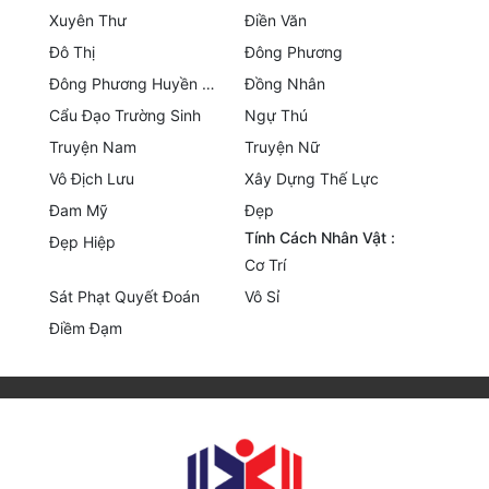
Xuyên Thư
Điền Văn
Quân Sự
Đô Thị
Đông Phương
Sảng Văn
Đông Phương Huyền Huyễn
Đồng Nhân
Cẩu Đạo Trường Sinh
Ngự Thú
Sắc
Truyện Nam
Truyện Nữ
Sủng
Vô Địch Lưu
Xây Dựng Thế Lực
Thanh Xuân
Đam Mỹ
Đẹp
Tính Cách Nhân Vật :
Đẹp Hiệp
Tiên Hiệp
Cơ Trí
Tiểu Thuyết
Sát Phạt Quyết Đoán
Vô Sỉ
Điềm Đạm
Trinh Thám
Triều Đấu
Trùng Sinh
Trọng Sinh