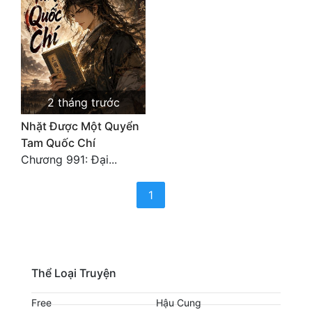
Cổ Đại
Du Hí
Dã Sử
Dị Giới
2 tháng trước
Dị Năng
Nhặt Được Một Quyển
Tam Quốc Chí
Gia Đấu
Chương 991: Đại...
Góc Nhìn Nam
(current)
1
Góc Nhìn Nữ
Huyền Huyễn
Huyền Nghi
Thể Loại Truyện
Huyền Ảo
Free
Hậu Cung