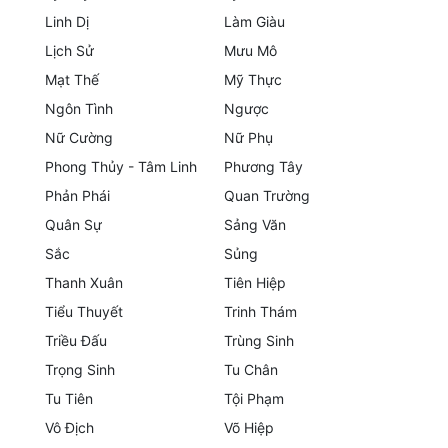
Linh Dị
Làm Giàu
Mưu Mô
Lịch Sử
Mưu Mô
Mạt Thế
Mạt Thế
Mỹ Thực
Ngôn Tình
Ngược
Mỹ Thực
Nữ Cường
Nữ Phụ
Ngôn Tình
Phong Thủy - Tâm Linh
Phương Tây
Phản Phái
Quan Trường
Ngược
Quân Sự
Sảng Văn
Nữ Cường
Sắc
Sủng
Nữ Phụ
Thanh Xuân
Tiên Hiệp
Tiểu Thuyết
Trinh Thám
Phong Thủy - Tâm Linh
Triều Đấu
Trùng Sinh
Phương Tây
Trọng Sinh
Tu Chân
Tu Tiên
Tội Phạm
Phản Phái
Vô Địch
Võ Hiệp
Quan Trường