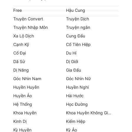
Hài Hước
Free
Hậu Cung
Hệ Thống
Truyện Convert
Truyện Dịch
Học Đường
Truyện Nhập Môn
Truyện ngắn
Xa Lộ Dịch
Cung Đấu
Khoa Huyễn
Cạnh Kỹ
Cổ Tiên Hiệp
Khoa Huyễn Không Gian
Cổ Đại
Du Hí
Kinh Dị
Dã Sử
Dị Giới
Dị Năng
Gia Đấu
Kiếm Hiệp
Góc Nhìn Nam
Góc Nhìn Nữ
Kỳ Huyễn
Huyền Huyễn
Huyền Nghi
Huyền Ảo
Hài Hước
Kỳ Ảo
Hệ Thống
Học Đường
Linh Dị
Khoa Huyễn
Khoa Huyễn Không Gian
Làm Giàu
Kinh Dị
Kiếm Hiệp
Kỳ Huyễn
Kỳ Ảo
Lịch Sử