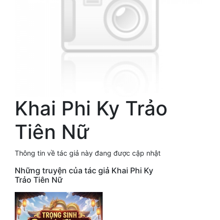
Free
Hậu Cung
Truyện Convert
Truyện Dịch
Truyện Nhập Môn
Khai Phi Ky Trảo
Truyện ngắn
Tiên Nữ
Xa Lộ Dịch
Thông tin về tác giả này đang được cập nhật
Cung Đấu
Những truyện của tác giả Khai Phi Ky
Trảo Tiên Nữ
Cạnh Kỹ
Cổ Tiên Hiệp