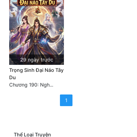
Cổ Đại
Du Hí
Dã Sử
Dị Giới
Dị Năng
29 ngày trước
Gia Đấu
Trọng Sinh Đại Náo Tây
Du
Góc Nhìn Nam
Chương 190: Ngh...
Góc Nhìn Nữ
(current)
1
Huyền Huyễn
Huyền Nghi
Huyền Ảo
Thể Loại Truyện