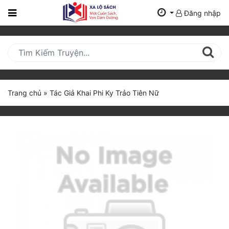
Đăng nhập
Trang
Chủ
Mới
Cập
Nhật
Trang chủ
»
Tác Giả Khai Phi Ky Trảo Tiên Nữ
(current)
BXH
Thể Loại
Tất Cả
Truyện Mới Ra
Hoàn Thành