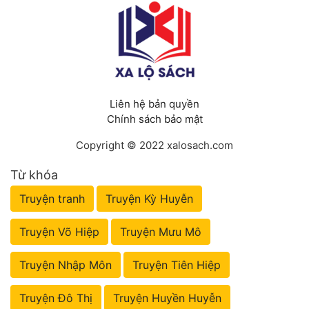
Tu Chân
Tu Tiên
Tội Phạm
Vô Địch
Liên hệ bản quyền
Chính sách bảo mật
Võ Hiệp
Copyright © 2022 xalosach.com
Võng Du
Từ khóa
Xuyên Không
Truyện tranh
Truyện Kỳ Huyễn
Xuyên Nhanh
Truyện Võ Hiệp
Truyện Mưu Mô
Xuyên Sách
Truyện Nhập Môn
Truyện Tiên Hiệp
Xuyên Thư
Điền Văn
Truyện Đô Thị
Truyện Huyền Huyễn