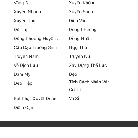
Võng Du
Xuyên Không
Quân Sự
Xuyên Nhanh
Xuyên Sách
Xuyên Thư
Điền Văn
Sảng Văn
Đô Thị
Đông Phương
Sắc
Đông Phương Huyền Huyễn
Đồng Nhân
Sủng
Cẩu Đạo Trường Sinh
Ngự Thú
Truyện Nam
Truyện Nữ
Thanh Xuân
Vô Địch Lưu
Xây Dựng Thế Lực
Tiên Hiệp
Đam Mỹ
Đẹp
Tính Cách Nhân Vật :
Đẹp Hiệp
Tiểu Thuyết
Cơ Trí
Trinh Thám
Sát Phạt Quyết Đoán
Vô Sỉ
Điềm Đạm
Triều Đấu
Trùng Sinh
Trọng Sinh