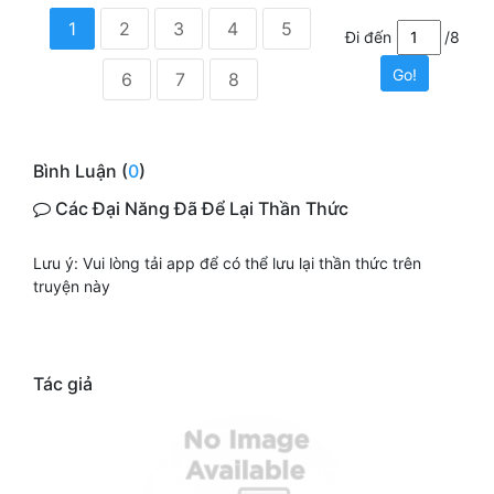
1
2
3
4
5
Đi đến
/8
Go!
6
7
8
Bình Luận (
0
)
Các Đại Năng Đã Để Lại Thần Thức
Lưu ý: Vui lòng tải app để có thể lưu lại thần thức trên
truyện này
Tác giả