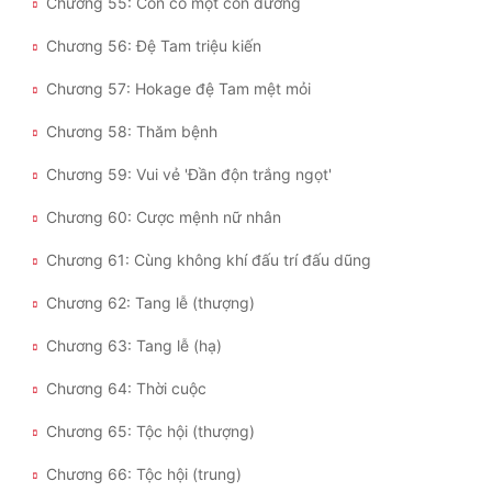
Chương 55: Còn có một con đường
Đẹp
Chương 56: Đệ Tam triệu kiến
Đẹp Hiệp
Chương 57: Hokage đệ Tam mệt mỏi
Chương 58: Thăm bệnh
Tính Cách Nhân Vật :
Chương 59: Vui vẻ 'Đần độn trắng ngọt'
Cơ Trí
Chương 60: Cược mệnh nữ nhân
Sát Phạt Quyết Đoán
Chương 61: Cùng không khí đấu trí đấu dũng
Vô Sỉ
Chương 62: Tang lễ (thượng)
Điềm Đạm
Chương 63: Tang lễ (hạ)
Chương 64: Thời cuộc
Chương 65: Tộc hội (thượng)
Chương 66: Tộc hội (trung)