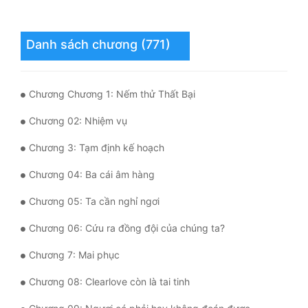
Hài Hước
Hệ Thống
Danh sách chương (771)
Học Đường
Khoa Huyễn
Chương Chương 1: Nếm thử Thất Bại
Khoa Huyễn Không Gian
Chương 02: Nhiệm vụ
Kinh Dị
Chương 3: Tạm định kế hoạch
Kiếm Hiệp
Chương 04: Ba cái âm hàng
Kỳ Huyễn
Chương 05: Ta cần nghỉ ngơi
Kỳ Ảo
Chương 06: Cứu ra đồng đội của chúng ta?
Linh Dị
Chương 7: Mai phục
Làm Giàu
Chương 08: Clearlove còn là tai tinh
Lịch Sử