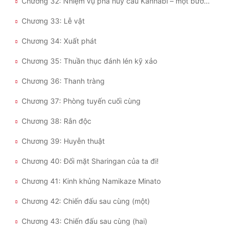
Chương 32: Nhiệm vụ phá hủy cầu Kannabi – một bước ngoặt
Tu Chân
Chương 33: Lễ vật
Tu Tiên
Chương 34: Xuất phát
Tội Phạm
Chương 35: Thuần thục đánh lén kỹ xảo
Vô Địch
Chương 36: Thanh tràng
Võ Hiệp
Chương 37: Phòng tuyến cuối cùng
Võng Du
Chương 38: Rắn độc
Xuyên Không
Chương 39: Huyễn thuật
Xuyên Nhanh
Chương 40: Đối mặt Sharingan của ta đi!
Xuyên Sách
Chương 41: Kinh khủng Namikaze Minato
Xuyên Thư
Chương 42: Chiến đấu sau cùng (một)
Điền Văn
Chương 43: Chiến đấu sau cùng (hai)