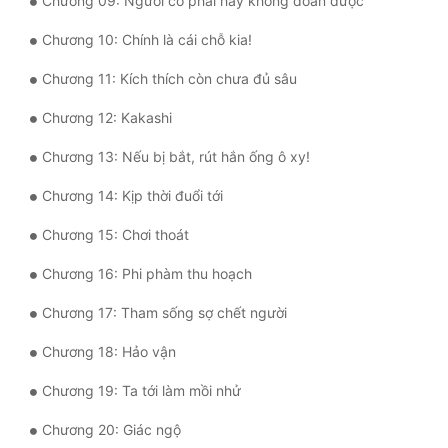
Chương 09: Ngươi có phải hay không đoán được
Mưu Mô
Chương 10: Chính là cái chỗ kia!
Mạt Thế
Chương 11: Kích thích còn chưa đủ sâu
Chương 12: Kakashi
Mỹ Thực
Chương 13: Nếu bị bắt, rút hắn ống ô xy!
Ngôn Tình
Chương 14: Kịp thời đuổi tới
Ngược
Chương 15: Chơi thoát
Nữ Cường
Chương 16: Phi phàm thu hoạch
Nữ Phụ
Chương 17: Tham sống sợ chết người
Phong Thủy - Tâm Linh
Chương 18: Hảo vận
Phương Tây
Chương 19: Ta tới làm mồi nhử
Phản Phái
Chương 20: Giác ngộ
Quan Trường