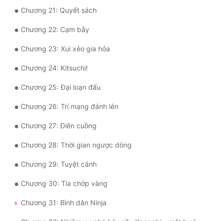
Chương 21: Quyết sách
Quân Sự
Chương 22: Cạm bẫy
Sảng Văn
Chương 23: Xui xẻo gia hỏa
Sắc
Chương 24: Kitsuchi!
Sủng
Chương 25: Đại loạn đấu
Thanh Xuân
Chương 26: Trí mạng đánh lén
Tiên Hiệp
Chương 27: Điên cuồng
Tiểu Thuyết
Chương 28: Thời gian ngược dòng
Trinh Thám
Chương 29: Tuyệt cảnh
Triều Đấu
Chương 30: Tia chớp vàng
Trùng Sinh
Chương 31: Bình dân Ninja
Trọng Sinh