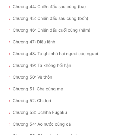
Đô Thị
Chương 44: Chiến đấu sau cùng (ba)
Đông Phương
Chương 45: Chiến đấu sau cùng (bốn)
Đông Phương Huyền Huyễn
Chương 46: Chiến đấu cuối cùng (năm)
Đồng Nhân
Chương 47: Điều lệnh
Chương 48: Ta ghi nhớ hai người các ngươi
Cẩu Đạo Trường Sinh
Chương 49: Ta không hối hận
Ngự Thú
Chương 50: Về thôn
Truyện Nam
Chương 51: Cha cùng mẹ
Truyện Nữ
Chương 52: Chidori
Vô Địch Lưu
Chương 53: Uchiha Fugaku
Xây Dựng Thế Lực
Chương 54: Ao nước cùng cá
Đam Mỹ