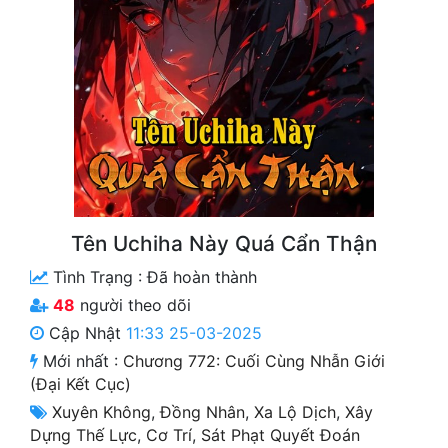
Free
Hậu Cung
Truyện Convert
Truyện Dịch
Truyện Nhập Môn
Truyện ngắn
Tên Uchiha Này Quá Cẩn Thận
Xa Lộ Dịch
Tình Trạng :
Đã hoàn thành
48
người theo dõi
Cập Nhật
11:33 25-03-2025
Cung Đấu
Mới nhất :
Chương 772: Cuối Cùng Nhẫn Giới
Cạnh Kỹ
(Đại Kết Cục)
Xuyên Không
,
Đồng Nhân
,
Xa Lộ Dịch
,
Xây
Cổ Tiên Hiệp
Dựng Thế Lực
,
Cơ Trí
,
Sát Phạt Quyết Đoán