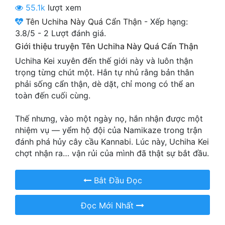
55.1k
lượt xem
Cổ Đại
Tên Uchiha Này Quá Cẩn Thận
-
Xếp hạng:
Du Hí
3.8
/
5
-
2
Lượt đánh giá.
Giới thiệu truyện Tên Uchiha Này Quá Cẩn Thận
Dã Sử
Uchiha Kei xuyên đến thế giới này và luôn thận
Dị Giới
trọng từng chút một. Hắn tự nhủ rằng bản thân
phải sống cẩn thận, dè dặt, chỉ mong có thể an
Dị Năng
toàn đến cuối cùng.
Gia Đấu
Thế nhưng, vào một ngày nọ, hắn nhận được một
Góc Nhìn Nam
nhiệm vụ — yểm hộ đội của Namikaze trong trận
đánh phá hủy cây cầu Kannabi. Lúc này, Uchiha Kei
Góc Nhìn Nữ
chợt nhận ra… vận rủi của mình đã thật sự bắt đầu.
Huyền Huyễn
Bắt Đầu Đọc
Huyền Nghi
Đọc Mới Nhất
Huyền Ảo