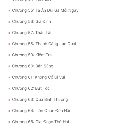
Chương 55: Ta Ăn Đùi Gà Mỗi Ngày
Đẹp
Chương 56: Gia Đình
Đẹp Hiệp
Chương 57: Thằn Lằn
Tính Cách Nhân Vật :
Chương 58: Thanh Cảng Lục Quái
Cơ Trí
Chương 59: Kiểm Tra
Sát Phạt Quyết Đoán
Chương 60: Bắn Súng
Vô Sỉ
Chương 61: Không Có Gì Vui
Điềm Đạm
Chương 62: Bứt Tóc
Chương 63: Quá Bình Thường
Chương 64: Liên Quan Đến Hắn
Chương 65: Giai Đoạn Thứ Hai