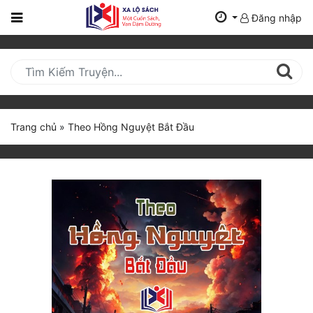
Đăng nhập
Trang
Chủ
Mới
Cập
Nhật
Trang chủ
»
Theo Hồng Nguyệt Bắt Đầu
(current)
BXH
Thể Loại
Tất Cả
Truyện Mới Ra
Hoàn Thành