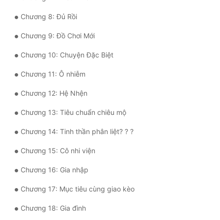
Chương 8: Đủ Rồi
Mưu Mô
Chương 9: Đồ Chơi Mới
Mạt Thế
Chương 10: Chuyện Đặc Biệt
Mỹ Thực
Chương 11: Ô nhiễm
Ngôn Tình
Chương 12: Hệ Nhện
Ngược
Chương 13: Tiêu chuẩn chiêu mộ
Nữ Cường
Chương 14: Tinh thần phân liệt? ? ?
Nữ Phụ
Chương 15: Cô nhi viện
Phong Thủy - Tâm Linh
Chương 16: Gia nhập
Phương Tây
Chương 17: Mục tiêu cùng giao kèo
Phản Phái
Chương 18: Gia đình
Quan Trường