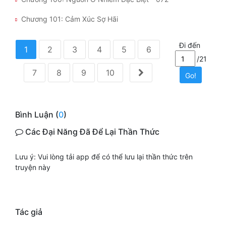
Chương 101: Cảm Xúc Sợ Hãi
Đi đến
1
2
3
4
5
6
/21
7
8
9
10
Go!
Bình Luận (
0
)
Các Đại Năng Đã Để Lại Thần Thức
Lưu ý: Vui lòng tải app để có thể lưu lại thần thức trên
truyện này
Tác giả