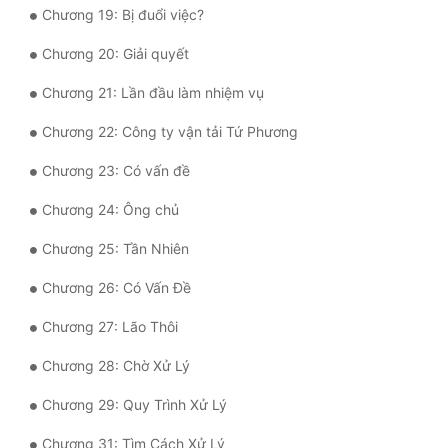
Chương 19: Bị đuổi việc?
Quân Sự
Chương 20: Giải quyết
Sảng Văn
Chương 21: Lần đầu làm nhiệm vụ
Sắc
Chương 22: Công ty vận tải Tứ Phương
Sủng
Chương 23: Có vấn đề
Thanh Xuân
Chương 24: Ông chủ
Tiên Hiệp
Chương 25: Tần Nhiên
Tiểu Thuyết
Chương 26: Có Vấn Đề
Trinh Thám
Chương 27: Lão Thôi
Triều Đấu
Chương 28: Chờ Xử Lý
Trùng Sinh
Chương 29: Quy Trình Xử Lý
Trọng Sinh
Chương 31: Tìm Cách Xử Lý