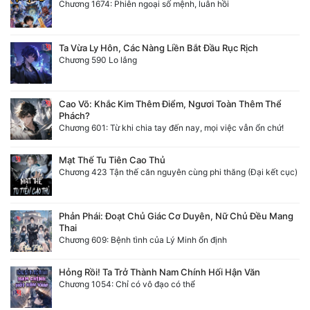
Chương 1674: Phiên ngoại số mệnh, luân hồi
Ta Vừa Ly Hôn, Các Nàng Liền Bắt Đầu Rục Rịch
Chương 590 Lo lắng
Cao Võ: Khắc Kim Thêm Điểm, Ngươi Toàn Thêm Thể
Phách?
Chương 601: Từ khi chia tay đến nay, mọi việc vẫn ổn chứ!
Mạt Thế Tu Tiên Cao Thủ
Chương 423 Tận thế căn nguyên cùng phi thăng (Đại kết cục)
Phản Phái: Đoạt Chủ Giác Cơ Duyên, Nữ Chủ Đều Mang
Thai
Chương 609: Bệnh tình của Lý Minh ổn định
Hỏng Rồi! Ta Trở Thành Nam Chính Hối Hận Văn
Chương 1054: Chỉ có vô đạo có thể