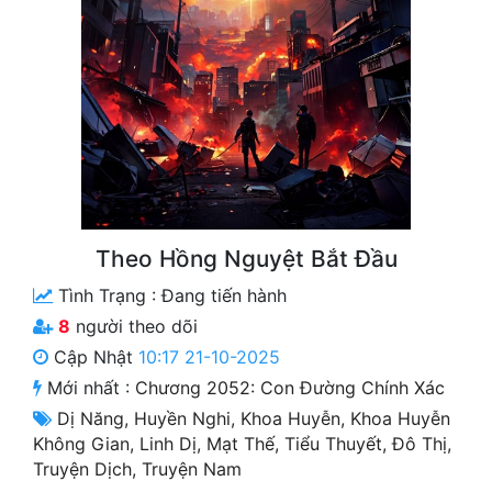
Free
Hậu Cung
Truyện Convert
Truyện Dịch
Truyện Nhập Môn
Truyện ngắn
Theo Hồng Nguyệt Bắt Đầu
Tình Trạng :
Đang tiến hành
Xa Lộ Dịch
8
người theo dõi
Cập Nhật
10:17 21-10-2025
Cung Đấu
Mới nhất :
Chương 2052: Con Đường Chính Xác
Dị Năng
,
Huyền Nghi
,
Khoa Huyễn
,
Khoa Huyễn
Cạnh Kỹ
Không Gian
,
Linh Dị
,
Mạt Thế
,
Tiểu Thuyết
,
Đô Thị
,
Cổ Tiên Hiệp
Truyện Dịch
,
Truyện Nam