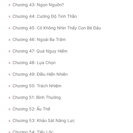
Đô Thị
Chương 43: Ngọn Nguồn?
Đông Phương
Chương 44: Cường Độ Tinh Thần
Chương 45: Cô Không Nhìn Thấy Con Bé Đâu
Đông Phương Huyền Huyễn
Chương 46: Ngoài Ba Trăm
Đồng Nhân
Chương 47: Quá Nguy Hiểm
Cẩu Đạo Trường Sinh
Chương 48: Lựa Chọn
Ngự Thú
Chương 49: Điều Hiển Nhiên
Truyện Nam
Chương 50: Trách Nhiệm
Truyện Nữ
Chương 51: Bình Thường
Chương 52: Ấu Thể
Vô Địch Lưu
Chương 53: Khảo Sát Năng Lực
Xây Dựng Thế Lực
Chương 54: Tiểu Lộc
Đam Mỹ