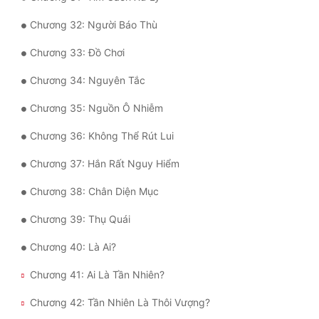
Tu Chân
Chương 32: Người Báo Thù
Tu Tiên
Chương 33: Đồ Chơi
Tội Phạm
Chương 34: Nguyên Tắc
Vô Địch
Chương 35: Nguồn Ô Nhiễm
Võ Hiệp
Chương 36: Không Thể Rút Lui
Võng Du
Chương 37: Hắn Rất Nguy Hiểm
Xuyên Không
Chương 38: Chân Diện Mục
Xuyên Nhanh
Chương 39: Thụ Quái
Xuyên Sách
Chương 40: Là Ai?
Xuyên Thư
Chương 41: Ai Là Tần Nhiên?
Điền Văn
Chương 42: Tần Nhiên Là Thôi Vượng?