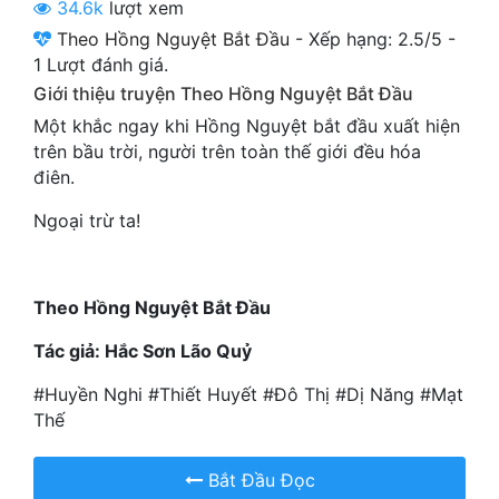
34.6k
lượt xem
Cổ Đại
Theo Hồng Nguyệt Bắt Đầu
-
Xếp hạng:
2.5
/
5
-
Du Hí
1
Lượt đánh giá.
Giới thiệu truyện Theo Hồng Nguyệt Bắt Đầu
Dã Sử
Một khắc ngay khi Hồng Nguyệt bắt đầu xuất hiện
Dị Giới
trên bầu trời, người trên toàn thế giới đều hóa
điên.
Dị Năng
Ngoại trừ ta!
Gia Đấu
Góc Nhìn Nam
Theo Hồng Nguyệt Bắt Đầu
Góc Nhìn Nữ
Tác giả: Hắc Sơn Lão Quỷ
Huyền Huyễn
#Huyền Nghi #Thiết Huyết #Đô Thị #Dị Năng #Mạt
Huyền Nghi
Thế
Huyền Ảo
Bắt Đầu Đọc