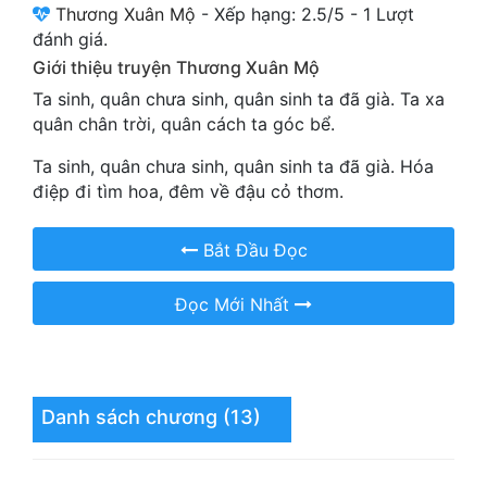
Thương Xuân Mộ
-
Xếp hạng:
2.5
/
5
-
1
Lượt
Cổ Đại
đánh giá.
Du Hí
Giới thiệu truyện Thương Xuân Mộ
Ta sinh, quân chưa sinh, quân sinh ta đã già. Ta xa
Dã Sử
quân chân trời, quân cách ta góc bể.
Dị Giới
Ta sinh, quân chưa sinh, quân sinh ta đã già. Hóa
điệp đi tìm hoa, đêm về đậu cỏ thơm.
Dị Năng
Gia Đấu
Bắt Đầu Đọc
Góc Nhìn Nam
Đọc Mới Nhất
Góc Nhìn Nữ
Huyền Huyễn
Huyền Nghi
Danh sách chương (13)
Huyền Ảo