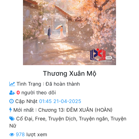
Free
Hậu Cung
Truyện Convert
Truyện Dịch
Truyện Nhập Môn
Truyện ngắn
Thương Xuân Mộ
Tình Trạng :
Đã hoàn thành
Xa Lộ Dịch
0
người theo dõi
Cập Nhật
01:45 21-04-2025
Cung Đấu
Mới nhất :
Chương 13: ĐÊM XUÂN (HOÀN)
Cổ Đại
,
Free
,
Truyện Dịch
,
Truyện ngắn
,
Truyện
Cạnh Kỹ
Nữ
Cổ Tiên Hiệp
978
lượt xem