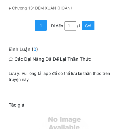
Chương 13: ĐÊM XUÂN (HOÀN)
Mưu Mô
Mạt Thế
1
Đi đến
/1
Go!
Mỹ Thực
Ngôn Tình
Bình Luận (
0
)
Ngược
Các Đại Năng Đã Để Lại Thần Thức
Nữ Cường
Lưu ý: Vui lòng tải app để có thể lưu lại thần thức trên
truyện này
Nữ Phụ
Phong Thủy - Tâm Linh
Phương Tây
Tác giả
Phản Phái
Quan Trường