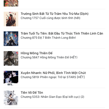
Tu Chân
Trường Sinh Bất Tử Từ Trảm Yêu Trừ Ma (Dịch)
Tu Tiên
Chương 1757 Cuối cùng được bình tĩnh (hết)
Tội Phạm
Trăm Tuổi Tu Tiên: Bắt Đầu Từ Thức Tỉnh Thiên Linh Căn
Vô Địch
Chương 875 Đệ 7 Biến Thánh Long Biến!
Võ Hiệp
Hồng Mông Thiên Đế
Võng Du
Chương 5647 Hồng Mông Thiên Đế (HẾT)
Xuyên Không
Xuyên Nhanh: Nữ Phối, Bình Tĩnh Một Chút
Xuyên Nhanh
Chương 5819: Phiên ngoại: Trở lại STARS [HẾT]
Xuyên Sách
Tiên Võ Đế Tôn
Xuyên Thư
Chương 5353: Nhân Gian Đạo (Đại kết cục) (2)
Điền Văn