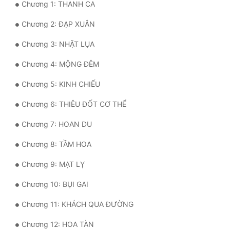
Hài Hước
Chương 1: THANH CA
Chương 2: ĐẠP XUÂN
Hệ Thống
Chương 3: NHẶT LỤA
Học Đường
Chương 4: MỘNG ĐÊM
Khoa Huyễn
Chương 5: KINH CHIẾU
Khoa Huyễn Không Gian
Chương 6: THIÊU ĐỐT CƠ THỂ
Kinh Dị
Chương 7: HOAN DU
Kiếm Hiệp
Chương 8: TẦM HOA
Kỳ Huyễn
Chương 9: MẠT LỴ
Kỳ Ảo
Chương 10: BỤI GAI
Linh Dị
Chương 11: KHÁCH QUA ĐƯỜNG
Làm Giàu
Chương 12: HOA TÀN
Lịch Sử