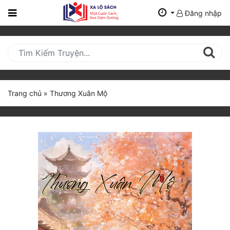
Đăng nhập
Trang
Chủ
Mới
Cập
Nhật
Trang chủ
»
Thương Xuân Mộ
(current)
BXH
Thể Loại
Tất Cả
Truyện Mới Ra
Hoàn Thành