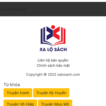
XX_LISTEMO_XX
Đẹp
Đẹp Hiệp
Tính Cách Nhân Vật :
Cơ Trí
Sát Phạt Quyết Đoán
Liên hệ bản quyền
Vô Sỉ
Chính sách bảo mật
Điềm Đạm
Copyright © 2022 xalosach.com
Từ khóa
Truyện tranh
Truyện Kỳ Huyễn
Truyện Võ Hiệp
Truyện Mưu Mô