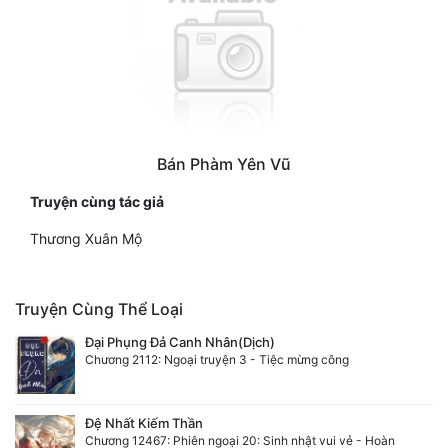
Quân Sự
Sảng Văn
Sắc
Sủng
Bán Phàm Yên Vũ
Thanh Xuân
Truyện cùng tác giả
Tiên Hiệp
Thương Xuân Mộ
Tiểu Thuyết
Truyện Cùng Thể Loại
Trinh Thám
Đại Phụng Đả Canh Nhân(Dịch)
Triều Đấu
Chương 2112: Ngoại truyện 3 - Tiệc mừng công
Trùng Sinh
Đệ Nhất Kiếm Thần
Trọng Sinh
Chương 12467: Phiên ngoại 20: Sinh nhật vui vẻ - Hoàn