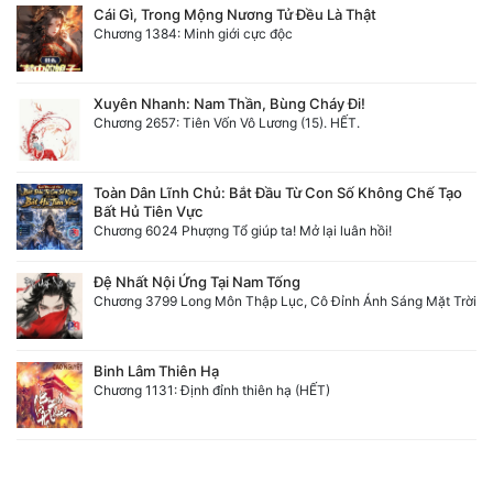
Cái Gì, Trong Mộng Nương Tử Đều Là Thật
Đô Thị
Chương 1384: Minh giới cực độc
Đông Phương
Xuyên Nhanh: Nam Thần, Bùng Cháy Đi!
Đông Phương Huyền Huyễn
Chương 2657: Tiên Vốn Vô Lương (15). HẾT.
Đồng Nhân
Toàn Dân Lĩnh Chủ: Bắt Đầu Từ Con Số Không Chế Tạo
Bất Hủ Tiên Vực
Cẩu Đạo Trường Sinh
Chương 6024 Phượng Tổ giúp ta! Mở lại luân hồi!
Ngự Thú
Đệ Nhất Nội Ứng Tại Nam Tống
Chương 3799 Long Môn Thập Lục, Cô Đỉnh Ánh Sáng Mặt Trời
Truyện Nam
Truyện Nữ
Binh Lâm Thiên Hạ
Chương 1131: Định đỉnh thiên hạ (HẾT)
Vô Địch Lưu
Xây Dựng Thế Lực
Đam Mỹ