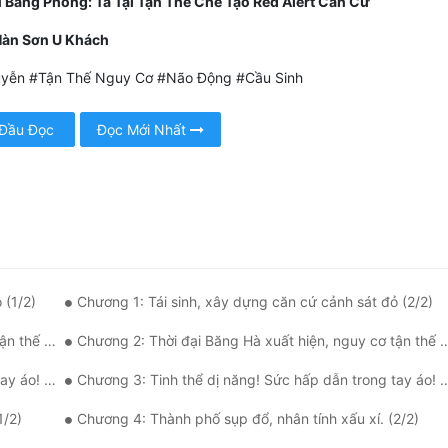
 Băng Phong: Ta Tại Tận Thế Chế Tạo Red Alert Căn Cứ
 Hàn Sơn U Khách
yễn #Tận Thế Nguy Cơ #Não Động #Cầu Sinh
 Đầu Đọc
Đọc Mới Nhất
 (1/2)
Chương 1: Tái sinh, xây dựng căn cứ cảnh sát đỏ (2/2)
âm! (1/2)
Chương 2: Thời đại Băng Hà xuất hiện, nguy cơ tận thế giáng lâm! (2/2)
o! (1/2)
Chương 3: Tinh thể dị năng! Sức hấp dẫn trong tay áo! (2/2)
1/2)
Chương 4: Thành phố sụp đổ, nhân tính xấu xí. (2/2)