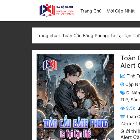
(c
Trang Chủ
Mới Cập Nhật
Trang chủ
»
Toàn Cầu Băng Phong: Ta Tại Tận Thế
Toàn 
Alert
Tình T
Cập N
Dị Nă
Thế
,
Sản
9.5k
lư
Toàn C
2.5
/
5
-
1
L
Giới th
Alert C