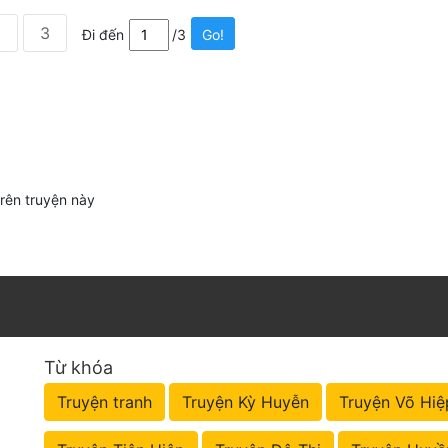
2
3
Đi đến
/3
Go!
trên truyện này
Từ khóa
Truyện tranh
Truyện Kỳ Huyễn
Truyện Võ Hiệ