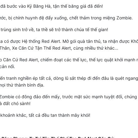
đã bước vào Kỷ Băng Hà, tận thế băng giá đã đến!
ước, bị chính huynh đệ đẩy xuống, chết thảm trong miệng Zombie.
trùng sinh trở về, ta thề sẽ trở thành chúa tể thế gian!
ta có được Hệ thống Red Alert. Mở gói quà tân thủ, ta nhận được Kh
Thân, Xe Căn Cứ Tận Thế Red Alert, cùng nhiều thứ khác...
o Căn Cứ Red Alert, chiếm đoạt các thế lực, thế lực quật khởi mạnh
cản nổi.
iến tranh nghiền ép tất cả, dòng lũ sắt thép đi đến đâu là quét ngan
mọi thứ thành bình địa.
Zombie có đông đảo đến mấy, trước mặt sức mạnh tuyệt đối, chúng
à đất chó sành!
 khoảnh khắc, tất cả đều tan thành mây khói!