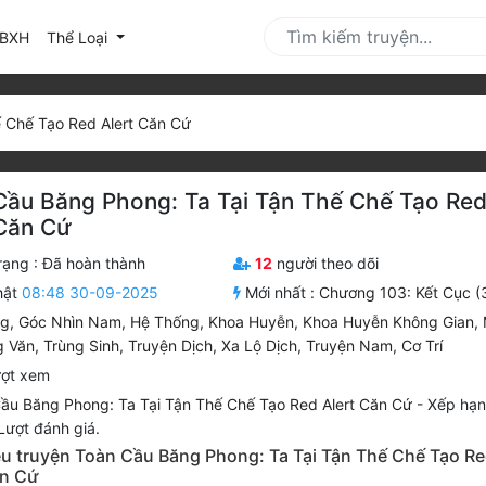
urrent)
BXH
Thể Loại
 Chế Tạo Red Alert Căn Cứ
Cầu Băng Phong: Ta Tại Tận Thế Chế Tạo Re
 Căn Cứ
rạng :
Đã hoàn thành
12
người theo dõi
hật
08:48 30-09-2025
Mới nhất :
Chương 103: Kết Cục (
ng
,
Góc Nhìn Nam
,
Hệ Thống
,
Khoa Huyễn
,
Khoa Huyễn Không Gian
,
g Văn
,
Trùng Sinh
,
Truyện Dịch
,
Xa Lộ Dịch
,
Truyện Nam
,
Cơ Trí
ợt xem
ầu Băng Phong: Ta Tại Tận Thế Chế Tạo Red Alert Căn Cứ
-
Xếp hạn
ượt đánh giá.
iệu truyện Toàn Cầu Băng Phong: Ta Tại Tận Thế Chế Tạo R
ăn Cứ