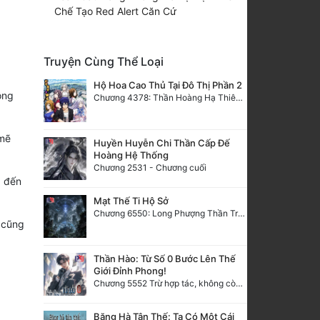
Chế Tạo Red Alert Căn Cứ
Truyện Cùng Thể Loại
Hộ Hoa Cao Thủ Tại Đô Thị Phần 2
ông
Chương 4378: Thần Hoàng Hạ Thiên (Đại kết cục) (03)
 mẽ
Huyền Huyễn Chi Thần Cấp Đế
Hoàng Hệ Thống
Chương 2531 - Chương cuối
g đến
Mạt Thế Ti Hộ Sở
Chương 6550: Long Phượng Thần Trận
 cũng
Thần Hào: Từ Số 0 Bước Lên Thế
Giới Đỉnh Phong!
Chương 5552 Trừ hợp tác, không còn cách nào khác!
Băng Hà Tận Thế: Ta Có Một Cái