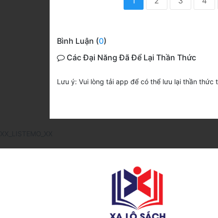
1
2
3
4
Bình Luận (
0
)
Các Đại Năng Đã Để Lại Thần Thức
Lưu ý: Vui lòng tải app để có thể lưu lại thần thức 
XX_LISTEMO_XX