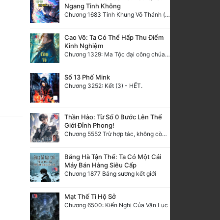
Ngang Tinh Không
Chương 1683 Tinh Khung Võ Thánh (Hết)
Cao Võ: Ta Có Thể Hấp Thu Điểm
Kinh Nghiệm
Chương 1329: Ma Tộc đại công chúa Thương Nguyệt
Số 13 Phố Mink
Chương 3252: Kết (3) - HẾT.
Thần Hào: Từ Số 0 Bước Lên Thế
Giới Đỉnh Phong!
Chương 5552 Trừ hợp tác, không còn cách nào khác!
Băng Hà Tận Thế: Ta Có Một Cái
Máy Bán Hàng Siêu Cấp
Chương 1877 Băng sương kết giới
Mạt Thế Ti Hộ Sở
Chương 6500: Kiến Nghị Của Vân Lục