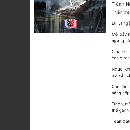
Tránh N
Thiên thạ
Lũ lụt ng
Mỗi bảy n
ngừng nân
Giữa khun
con đường
Người khá
mà vẫn c
Còn Lâm V
nâng cấp 
Từ đó, mộ
thể gánh 
Toàn Cầu