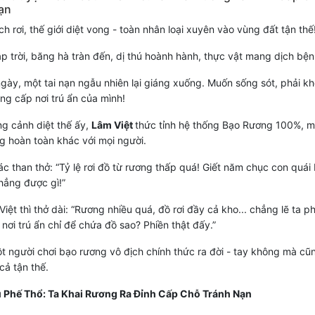
ạn
ch rơi, thế giới diệt vong - toàn nhân loại xuyên vào vùng đất tận thế
ập trời, băng hà tràn đến, dị thú hoành hành, thực vật mang dịch bệnh
gày, một tai nạn ngẫu nhiên lại giáng xuống. Muốn sống sót, phải k
g cấp nơi trú ẩn của mình!
g cảnh diệt thế ấy,
Lâm Việt
thức tỉnh hệ thống Bạo Rương 100%, m
 hoàn toàn khác với mọi người.
c than thở: “Tỷ lệ rơi đồ từ rương thấp quá! Giết năm chục con quái 
hẳng được gì!”
iệt thì thở dài: “Rương nhiều quá, đồ rơi đầy cả kho... chẳng lẽ ta ph
nơi trú ẩn chỉ để chứa đồ sao? Phiền thật đấy.”
t người chơi bạo rương vô địch chính thức ra đời - tay không mà cũ
cả tận thế.
 Phế Thổ: Ta Khai Rương Ra Đỉnh Cấp Chỗ Tránh Nạn