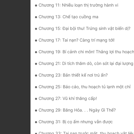
Chương 11: Nhiễu loạn thị trường hành vi
Chương 13: Chế tạo cuồng ma
Chương 15: Đại bội thu! Trứng sinh vật biến dị?
Chương 17: Tai nạn? Càng trí mạng tới!
Chương 19: Bí cảnh chi môn! Thắng lợi thu hoạch được t
Chương 21: Di tích thăm dò, còn sót lại đại lượng ph
Chương 23: Bản thiết kế nơi trú ẩn?
Chương 25: Báo cáo, thu hoạch tủ lạnh một chỉ
Chương 27: Vũ khí thăng cấp!
Chương 29: Băng Hỏa. . . Ngày Gì Thế?
Chương 31: Bị cọ ấm nhưng vẫn được
Chương 33: Tai nạn trước mắt, thu hoạch vật liệu mạnh nhất củ