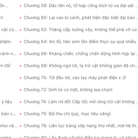
n...
Chương 58: Đắc tên nỏ, tổ hợp công kích từ xa đạ
n!
Chương 60: Lại vào bí cảnh, p
Chương 61: Bảo tàng! Thu hoạch được đại lượng vật còn sót lại!
Chương 62: Thăng cấ
ghiệm.
Chương 64: Xin lỗi, hắn sinh tồn điểm thực sự quá nhiều
Chương 65: Chống thiên tai, thăng cấp mới chỗ tránh nạn!
Chương 66: Kháng chấn, chống chấn động
 tối!
Chương 68: Không ngờ tới, ta trữ vật không gian đã chứa đầy mọ
Chương 70: Tới đều tới, vào tay máy phát điện x 2!
Chương 72: Sinh tử có một, không lựa chọn!
ý liệu
Chương 74: Làm rơi đồ! Cấp tốc mở
Chương 75: Sinh tồn điểm đại phú ông mở rương bảo vật mở đến tay mềm
Chương 76: Bội thu chi quý, mục tiêu xăng!
Chương 77: Giao dịch cao cấp người chơi, liền là như vậy giản đơn tự nhiên.
Chương 78: Liên tục bảng xếp hạng thứ nh
Chương 79: Chặng đường bia, mở ra hoàng kim rương báu!
Chương 80: Lấy được cỡ nhỏ điện lực t