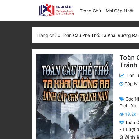
(c
Trang Chủ
Mới Cập Nhật
Trang chủ
»
Toàn Cầu Phế Thổ: Ta Khai Rương Ra
Toàn 
Tránh
Tình T
Cập N
Góc N
Dịch
,
Xa 
19.2k
l
Toàn C
-
1
Lượt đ
Giới th