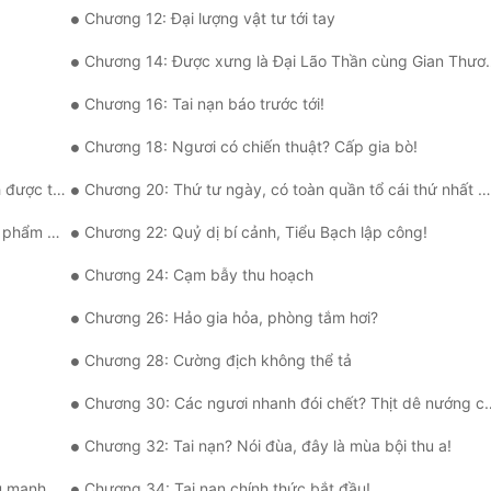
Chương 12: Đại lượng vật tư tới tay
Chương 14: Được xưng là Đại Lão Thần cùng Gian Thương Nam Nhân
Chương 16: Tai nạn báo trước tới!
Chương 18: Ngươi có chiến thuật? Cấp gia bò!
rân sủng!
Chương 20: Thứ tư ngày, có toàn quần tổ cái thứ nhất điều hòa không khí
ẩm chất!
Chương 22: Quỷ dị bí cảnh, Tiểu Bạch lập công!
Chương 24: Cạm bẫy thu hoạch
Chương 26: Hảo gia hỏa, phòng tắm hơi?
Chương 28: Cường địch không thể tả
Chương 30: Các ngươi nhanh đói chết? Thịt dê nướng chính là chân ái!
Chương 32: Tai nạn? Nói đùa, đây là mùa bội thu a!
a cả đội!
Chương 34: Tai nạn chính thức bắt đầu!