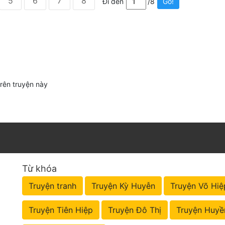
5
6
7
8
Đi đến
/8
Go!
trên truyện này
Từ khóa
Truyện tranh
Truyện Kỳ Huyễn
Truyện Võ Hiệ
Truyện Tiên Hiệp
Truyện Đô Thị
Truyện Huyề