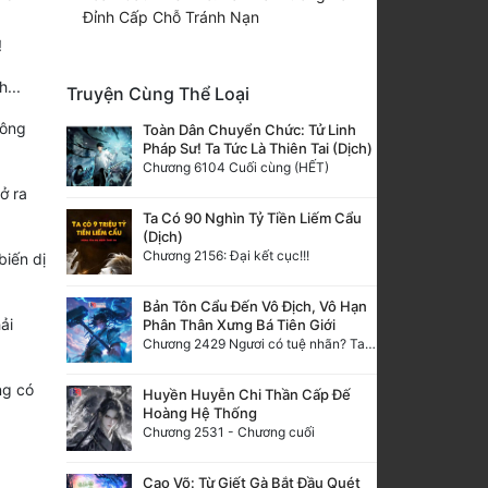
Đỉnh Cấp Chỗ Tránh Nạn
!
...
Truyện Cùng Thể Loại
hông
Toàn Dân Chuyển Chức: Tử Linh
Pháp Sư! Ta Tức Là Thiên Tai (Dịch)
Chương 6104 Cuối cùng (HẾT)
ở ra
Ta Có 90 Nghìn Tỷ Tiền Liếm Cẩu
(Dịch)
Chương 2156: Đại kết cục!!!
biến dị
Bản Tôn Cẩu Đến Vô Địch, Vô Hạn
ải
Phân Thân Xưng Bá Tiên Giới
Chương 2429 Ngươi có tuệ nhãn? Ta có...
ng có
Huyền Huyễn Chi Thần Cấp Đế
Hoàng Hệ Thống
Chương 2531 - Chương cuối
Cao Võ: Từ Giết Gà Bắt Đầu Quét