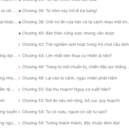
cái gì?
Chương 36: Từ hôm nay trở đi bá bảng!
ác biệt?
Chương 38: Chỗ trú ẩn của hắn và ta cách nhau một khoảng trời sao
Chương 40: Bản thân công lược nhưng vẫn được
Chương 42: Trải nghiệm sinh hoạt trong trò chơi cầu sinh
Chương 43: Lần thứ nhất tai nạn kết thúc! Hệ thống đại thăng cấp!
Chương 44: Lớn nhất bên thua cư nhiên là hắn?
Chương 46: Trang bị mới chuẩn bị,
Chương 47: Chiến đấu trực tiếp! Hắn thế mà cường như vậy?
Chương 48: Lại vào bí cảnh, ngạc nhiên phát hiện!
Chương 49: Thế giới hoang phế, tìm kiếm được tiền tệ mới cứng rắn!
Chương 50: Đại thu hoạch! Nguy cơ xuất hiện?
nh!
Chương 52: Nơi ẩn náu mở rộng, bố cục quy hoạch!
ợng tuyến
Chương 54: Ta có rượu, ngươi có vật tư sao?
Chương 55: Mở rương bảo vật thành nghiện chứng người bệnh
Chương 56: Tường thành thành, độc thuộc lãnh địa!