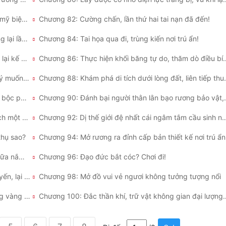
Chương 81: Chống thiên tai? Ta có một cái hoàn mỹ biện pháp!
Chương 82: Cường chấn, lần thứ hai tai nạn đã đến!
Chương 83: Lần thứ hai tai nạn kết thúc! Hệ thống lại lần nữa thăng cấp!
Chương 84: Tai họa qua đi, trùng kiến nơi trú ẩn!
Chương 85: Cự đại quái vật xuất hiện, khởi động lại kế hoạch điện lực!
Chương 86: Thực hiện khối băng tự do
Chương 87: Di tích sơ bộ, thu hoạch được ngoài ý muốn chi hỉ!
Chương 88: Khám phá di tíc
Chương 89: Lại hoạch hoàng kim rương bảo vật, bộc phát kịch liệt xung đột!
Chương 90: Đánh bại người t
Chương 91: Tiến vào thần bí động quật, thu hoạch một đám ăn hàng!
Chương 92: Dị thế giới đệ nhất cái ngâ
thụ sao?
Chương 94: Mở rương ra đỉnh cấp bản thiết kế nơi trú ẩn
Chương 95: Lần thứ hai nguy cơ đã đến, lại lần nữa nắm giữ chủ động!
Chương 96: Đạo đức bắt cóc? Chơi đi!
Chương 97: Thịt nướng phối carbonic acid thịnh yến, lại vào di tích!
Chương 98: Mở đồ vui vẻ ngươi không tưởng tượng nổi
Chương 99: Nghi thức quỷ dị, lại thu hoạch rương vàng bảo vật!
Chương 100: Đắc thần khí, trữ vậ