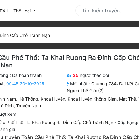
urrent)
BXH
Thể Loại
 Đỉnh Cấp Chỗ Tránh Nạn
Cầu Phế Thổ: Ta Khai Rương Ra Đỉnh Cấp Ch
 Nạn
rạng :
Đã hoàn thành
25
người theo dõi
hật
09:45 20-10-2025
Mới nhất :
Chương 784: Đại Kết C
Ngươi Thế Giới (2)
hìn Nam
,
Hệ Thống
,
Khoa Huyễn
,
Khoa Huyễn Không Gian
,
Mạt Thế
,
Lộ Dịch
,
Truyện Nam
ượt xem
ầu Phế Thổ: Ta Khai Rương Ra Đỉnh Cấp Chỗ Tránh Nạn
-
Xếp hạng
ánh giá.
iệu truyện Toàn Cầu Phế Thổ: Ta Khai Rương Ra Đỉnh Cấp C