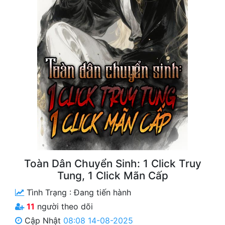
Free
Hậu Cung
Truyện Convert
Truyện Dịch
Truyện Nhập Môn
Truyện ngắn
Xa Lộ Dịch
Toàn Dân Chuyển Sinh: 1 Click Truy
Cung Đấu
Tung, 1 Click Mãn Cấp
Tình Trạng :
Đang tiến hành
Cạnh Kỹ
11
người theo dõi
Cổ Tiên Hiệp
Cập Nhật
08:08 14-08-2025