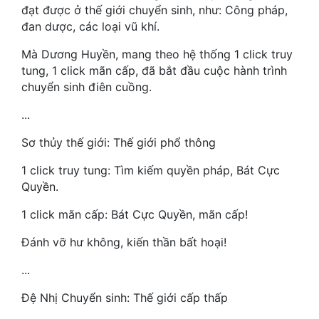
Hài Hước
đạt được ở thế giới chuyển sinh, như: Công pháp,
đan dược, các loại vũ khí.
Hệ Thống
Mà Dương Huyền, mang theo hệ thống 1 click truy
Học Đường
tung, 1 click mãn cấp, đã bắt đầu cuộc hành trình
chuyển sinh điên cuồng.
Khoa Huyễn
...
Khoa Huyễn Không Gian
Sơ thủy thế giới: Thế giới phổ thông
Kinh Dị
1 click truy tung: Tìm kiếm quyền pháp, Bát Cực
Kiếm Hiệp
Quyền.
Kỳ Huyễn
1 click mãn cấp: Bát Cực Quyền, mãn cấp!
Kỳ Ảo
Đánh vỡ hư không, kiến thần bất hoại!
Linh Dị
...
Làm Giàu
Đệ Nhị Chuyển sinh: Thế giới cấp thấp
Lịch Sử