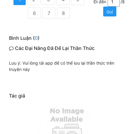
Đi đến
/8
Go!
6
7
8
Bình Luận (
0
)
Các Đại Năng Đã Để Lại Thần Thức
Lưu ý: Vui lòng tải app để có thể lưu lại thần thức trên
truyện này
Tác giả