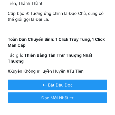
Tiên, Thánh Thần!
Đô Thị
Cấp bậc 9: Tương ứng chính là Đạo Chủ, cũng có
Đông Phương
thế giới gọi là Đại La.
Đông Phương Huyền Huyễn
Đồng Nhân
Toàn Dân Chuyển Sinh: 1 Click Truy Tung, 1 Click
Mãn Cấp
Cẩu Đạo Trường Sinh
Tác giả:
Thiên Bảng Tân Thư Thượng Nhất
Thượng
Ngự Thú
#Xuyên Không #Huyền Huyễn #Tu Tiên
Truyện Nam
Truyện Nữ
Bắt Đầu Đọc
Vô Địch Lưu
Đọc Mới Nhất
Xây Dựng Thế Lực
Đam Mỹ