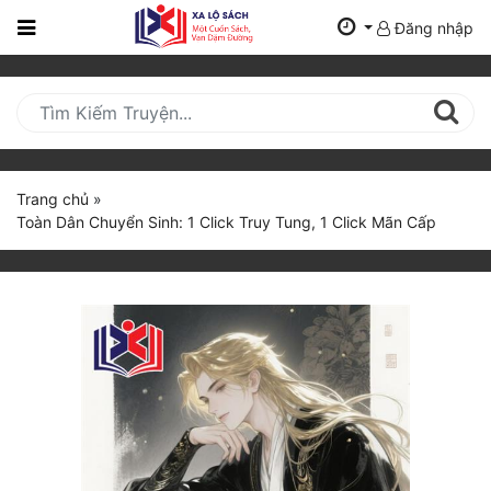
Đăng nhập
Trang
Chủ
Mới
Cập
Nhật
Trang chủ
»
(current)
Toàn Dân Chuyển Sinh: 1 Click Truy Tung, 1 Click Mãn Cấp
BXH
Thể Loại
Tất Cả
Truyện Mới Ra
Hoàn Thành