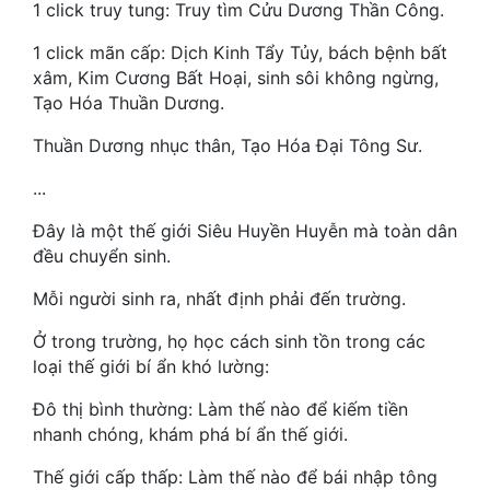
1 click truy tung: Truy tìm Cửu Dương Thần Công.
Mưu Mô
1 click mãn cấp: Dịch Kinh Tẩy Tủy, bách bệnh bất
xâm, Kim Cương Bất Hoại, sinh sôi không ngừng,
Mạt Thế
Tạo Hóa Thuần Dương.
Mỹ Thực
Thuần Dương nhục thân, Tạo Hóa Đại Tông Sư.
Ngôn Tình
...
Ngược
Đây là một thế giới Siêu Huyền Huyễn mà toàn dân
đều chuyển sinh.
Nữ Cường
Mỗi người sinh ra, nhất định phải đến trường.
Nữ Phụ
Ở trong trường, họ học cách sinh tồn trong các
Phong Thủy - Tâm Linh
loại thế giới bí ẩn khó lường:
Phương Tây
Đô thị bình thường: Làm thế nào để kiếm tiền
nhanh chóng, khám phá bí ẩn thế giới.
Phản Phái
Thế giới cấp thấp: Làm thế nào để bái nhập tông
Quan Trường