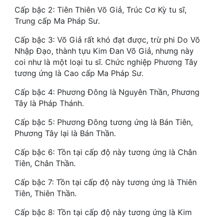
Cấp bậc 2: Tiên Thiên Võ Giả, Trúc Cơ Kỳ tu sĩ,
Tu Chân
Trung cấp Ma Pháp Sư.
Tu Tiên
Cấp bậc 3: Võ Giả rất khó đạt được, trừ phi Do Võ
Tội Phạm
Nhập Đạo, thành tựu Kim Đan Võ Giả, nhưng này
coi như là một loại tu sĩ. Chức nghiệp Phương Tây
Vô Địch
tương ứng là Cao cấp Ma Pháp Sư.
Võ Hiệp
Cấp bậc 4: Phương Đông là Nguyên Thần, Phương
Tây là Pháp Thánh.
Võng Du
Cấp bậc 5: Phương Đông tương ứng là Bán Tiên,
Xuyên Không
Phương Tây lại là Bán Thần.
Xuyên Nhanh
Cấp bậc 6: Tồn tại cấp độ này tương ứng là Chân
Tiên, Chân Thần.
Xuyên Sách
Cấp bậc 7: Tồn tại cấp độ này tương ứng là Thiên
Xuyên Thư
Tiên, Thiên Thần.
Điền Văn
Cấp bậc 8: Tồn tại cấp độ này tương ứng là Kim