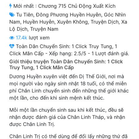
Cổ Đại
Mới nhất :
Chương 715 Chủ Động Xuất Kích
Tu Tiên
,
Đông Phương Huyền Huyễn
,
Góc Nhìn
Du Hí
Nam
,
Huyền Huyễn
,
Xuyên Không
,
Truyện Dịch
,
Xa
Lộ Dịch
,
Truyện Nam
Dã Sử
17.4k
lượt xem
Dị Giới
Toàn Dân Chuyển Sinh: 1 Click Truy Tung, 1
Click Mãn Cấp
-
Xếp hạng:
2.5
/
5
-
1
Lượt đánh giá.
Dị Năng
Giới thiệu truyện Toàn Dân Chuyển Sinh: 1 Click
Gia Đấu
Truy Tung, 1 Click Mãn Cấp
Dương Huyền xuyên việt đến Dị Thế Giới, nơi mà
Góc Nhìn Nam
mọi người vào ngày sinh nhật 18 tuổi, có thể miễn
phí Chân Linh chuyển sinh đến những thế giới khác
Góc Nhìn Nữ
một lần, cho đến khi sinh mệnh kết thúc.
Huyền Huyễn
Mỗi một lần chuyển sinh sau khi kết thúc, đều sẽ
Huyền Nghi
nhận được đánh giá của Chân Linh Tháp, và nhận
được Chân Linh Trị.
Huyền Ảo
Chân Linh Trị có thể dùng để đổi lấy những thứ đã