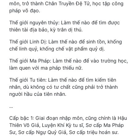
môn, trở thành Chân Truyền Đệ Tử, học tập công
Quân Sự
pháp võ đạo.
Sảng Văn
Thế giới nguyên thủy: Làm thế nào để tìm được
thiên tài địa bảo, kỳ trân dị thú.
Sắc
Thế giới Linh Dị: Làm thế nào để sinh tồn, khống
Sủng
chế linh quỷ, khống chế vật phẩm quỷ dị.
Thanh Xuân
Thế giới Ma Pháp: Làm thế nào để vào trường học,
làm quen với ma pháp thiếu nữ.
Tiên Hiệp
Thế giới Tu tiên: Làm thế nào để tìm kiếm tiên
Tiểu Thuyết
nhân, dù không có tư chất cũng phải trở thành
người hầu của tiên nhân.
Trinh Thám
...
Triều Đấu
Cấp bậc 1: Giai đoạn nhập môn, cũng chính là Hậu
Trùng Sinh
Thiên Võ Giả, Luyện Khí Kỳ tu sĩ, Sơ cấp Ma Pháp
Sư, Sơ cấp Ngự Quỷ Giả, Sơ cấp triệu hoán sư.
Trọng Sinh