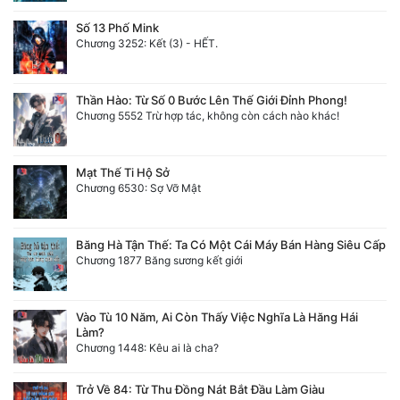
Số 13 Phố Mink
Chương 3252: Kết (3) - HẾT.
Thần Hào: Từ Số 0 Bước Lên Thế Giới Đỉnh Phong!
Chương 5552 Trừ hợp tác, không còn cách nào khác!
Mạt Thế Ti Hộ Sở
Chương 6530: Sợ Vỡ Mật
Băng Hà Tận Thế: Ta Có Một Cái Máy Bán Hàng Siêu Cấp
Chương 1877 Băng sương kết giới
Vào Tù 10 Năm, Ai Còn Thấy Việc Nghĩa Là Hăng Hái
Làm?
Chương 1448: Kêu ai là cha?
Trở Về 84: Từ Thu Đồng Nát Bắt Đầu Làm Giàu