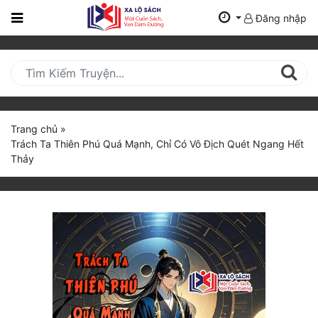
Đăng nhập
Trang
Chủ
Mới
Cập
Nhật
Trang chủ
»
(current)
Trách Ta Thiên Phú Quá Mạnh, Chỉ Có Vô Địch Quét Ngang Hết
BXH
Thảy
Thể Loại
Tất Cả
Truyện Mới Ra
Hoàn Thành