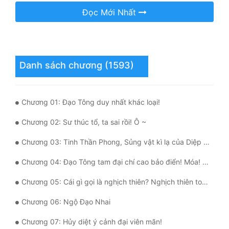
Đọc Mới Nhất
Mưu Mô
Mạt Thế
Mỹ Thực
Danh sách chương (1593)
Ngôn Tình
Ngược
Chương 01: Đạo Tông duy nhất khác loại!
Nữ Cường
Chương 02: Sư thúc tổ, ta sai rồi! Ô ~
Chương 03: Tinh Thần Phong, Sủng vật kì lạ của Diệp Thần!
Nữ Phụ
Chương 04: Đạo Tông tam đại chí cao bảo điển! Móa! Quái vật!
Phong Thủy - Tâm Linh
Chương 05: Cái gì gọi là nghịch thiên? Nghịch thiên toàn tài!
Phương Tây
Chương 06: Ngộ Đạo Nhai
Phản Phái
Chương 07: Hủy diệt ý cảnh đại viên mãn!
Quan Trường