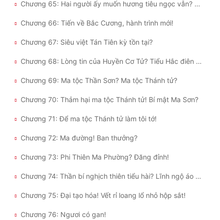
Chương 65: Hai người ấy muốn hương tiêu ngọc vẫn? Khó như lên trời cứu mạng!
Chương 66: Tiến về Bắc Cương, hành trình mới!
Chương 67: Siêu việt Tán Tiên kỳ tồn tại?
Chương 68: Lòng tin của Huyền Cơ Tử? Tiểu Hắc điên cuồng!
Chương 69: Ma tộc Thần Sơn? Ma tộc Thánh tử?
Chương 70: Thảm hại ma tộc Thánh tử! Bí mật Ma Sơn?
Chương 71: Để ma tộc Thánh tử làm tôi tớ!
Chương 72: Ma đường! Ban thưởng?
Chương 73: Phi Thiên Ma Phường? Đăng đỉnh!
Chương 74: Thần bí nghịch thiên tiểu hài? Lĩnh ngộ áo nghĩa dễ vậy sao?
Chương 75: Đại tạo hóa! Vết rỉ loang lổ nhỏ hộp sắt!
Chương 76: Ngươi có gan!