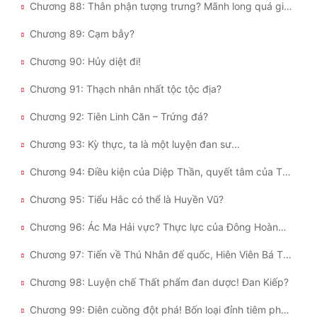
Chương 88: Thân phận tượng trưng? Mãnh long quá giang!
Chương 89: Cạm bẫy?
Chương 90: Hủy diệt đi!
Chương 91: Thạch nhân nhất tộc tộc địa?
Chương 92: Tiên Linh Căn – Trứng đá?
Chương 93: Kỳ thực, ta là một luyện đan sư...
Chương 94: Điều kiện của Diệp Thần, quyết tâm của Thạch Nhân nhất tộc!
Chương 95: Tiểu Hắc có thể là Huyền Vũ?
Chương 96: Ác Ma Hải vực? Thực lực của Đông Hoàng kiếp trước?
Chương 97: Tiến về Thú Nhân đế quốc, Hiên Viên Bá Thiên phá quan mà ra!
Chương 98: Luyện chế Thất phẩm đan dược! Đan Kiếp?
Chương 99: Điên cuồng đột phá! Bốn loại đỉnh tiêm pháp tắc!