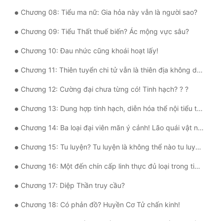
Chương 08: Tiểu ma nữ: Gia hỏa này vẫn là người sao?
Quân Sự
Chương 09: Tiểu Thất thuế biến? Ác mộng vực sâu?
Sảng Văn
Chương 10: Đau nhức cũng khoái hoạt lấy!
Sắc
Chương 11: Thiên tuyển chi tử vẫn là thiên địa không dung?
Sủng
Chương 12: Cường đại chưa từng có! Tinh hạch? ? ?
Thanh Xuân
Chương 13: Dung hợp tinh hạch, diễn hóa thể nội tiểu thế giới!
Tiên Hiệp
Chương 14: Ba loại đại viên mãn ý cảnh! Lão quái vật nhóm chấn kinh!
Tiểu Thuyết
Chương 15: Tu luyện? Tu luyện là không thể nào tu luyện!
Trinh Thám
Chương 16: Một đến chín cấp linh thực đủ loại trong tiểu thế giới thể nội!
Triều Đấu
Chương 17: Diệp Thần truy cầu?
Trùng Sinh
Chương 18: Có phản đồ? Huyền Cơ Tử chấn kinh!
Trọng Sinh