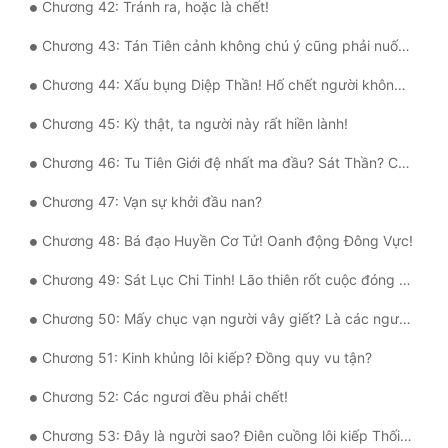
Chương 42: Tránh ra, hoặc là chết!
Đẹp
Chương 43: Tán Tiên cảnh không chú ý cũng phải nuốt hận tại chỗ cấp chín trận pháp?
Đẹp Hiệp
Chương 44: Xấu bụng Diệp Thần! Hố chết người không đền mạng!
Chương 45: Kỳ thật, ta người này rất hiền lành!
Tính Cách Nhân Vật :
Chương 46: Tu Tiên Giới đệ nhất ma đầu? Sát Thần? Công pháp bá đạo!
Cơ Trí
Chương 47: Vạn sự khởi đầu nan?
Sát Phạt Quyết Đoán
Chương 48: Bá đạo Huyền Cơ Tử! Oanh động Đông Vực!
Vô Sỉ
Chương 49: Sát Lục Chi Tinh! Lão thiên rốt cuộc đóng lại cánh cửa nào cho ngươi?
Điềm Đạm
Chương 50: Mấy chục vạn người vây giết? Là các ngươi bức ta đấy!
Chương 51: Kinh khủng lôi kiếp? Đồng quy vu tận?
Chương 52: Các ngươi đều phải chết!
Chương 53: Đây là người sao? Điên cuồng lôi kiếp Thối Thể!