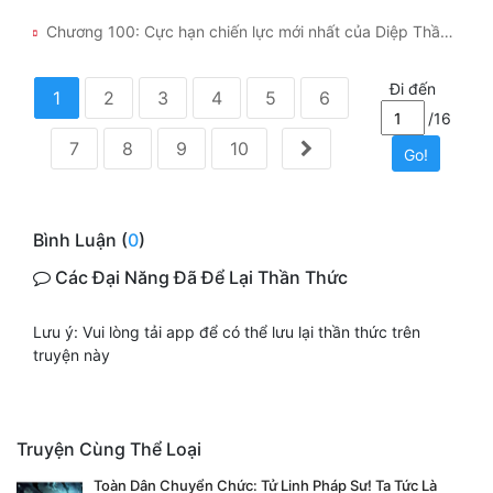
Chương 100: Cực hạn chiến lực mới nhất của Diệp Thần?
Đi đến
1
2
3
4
5
6
/16
7
8
9
10
Go!
Bình Luận (
0
)
Các Đại Năng Đã Để Lại Thần Thức
Lưu ý: Vui lòng tải app để có thể lưu lại thần thức trên
truyện này
Truyện Cùng Thể Loại
Toàn Dân Chuyển Chức: Tử Linh Pháp Sư! Ta Tức Là