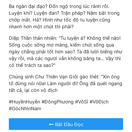
Hài Hước
Ba ngàn đại đạo? Đốn ngộ trong lúc rảnh rỗi.
Luyện khí? Luyện đan? Trận pháp? Nắm bắt trong
Hệ Thống
chớp mắt. Hả? Hình như tốc độ tu luyện cũng
Học Đường
nhanh hơn một chút thì phải?
Khoa Huyễn
Diệp Thần thản nhiên: "Tu luyện á? Không thể nào!
Sống cuộc sống mơ màng, kiếm chút sống qua
Khoa Huyễn Không Gian
ngày chẳng phải tốt hơn sao? Ta đã lười biếng như
vậy rồi, mà các ngươi vẫn không bằng ta... Vậy thì
Kinh Dị
có thể trách ta sao?"
Kiếm Hiệp
Chúng sinh Chư Thiên Vạn Giới gào thét: "Xin ông
tổ đừng nói nữa! Làm người đi! Ông đã quét ngang
Kỳ Huyễn
tất cả, lại còn vô địch
Kỳ Ảo
#HuyềnHuyễn #ĐôngPhương #VôSỉ #VôĐịch
Linh Dị
#GócNhìnNam
Làm Giàu
Bắt Đầu Đọc
Lịch Sử