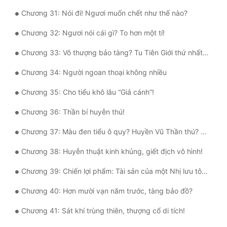
Đô Thị
Chương 31: Nói đi! Ngươi muốn chết như thế nào?
Đông Phương
Chương 32: Ngươi nói cái gì? To hơn một tí!
Đông Phương Huyền Huyễn
Chương 33: Vô thượng bảo tàng? Tu Tiên Giới thứ nhất thần kiếm?
Đồng Nhân
Chương 34: Người ngoan thoại không nhiều
Chương 35: Cho tiểu khô lâu “Giả cánh”!
Cẩu Đạo Trường Sinh
Chương 36: Thần bí huyễn thú!
Ngự Thú
Chương 37: Màu đen tiểu ô quy? Huyền Vũ Thần thú? Lại một cực phẩm!
Truyện Nam
Chương 38: Huyễn thuật kinh khủng, giết địch vô hình!
Truyện Nữ
Chương 39: Chiến lợi phẩm: Tài sản của một Nhị lưu tông môn!
Vô Địch Lưu
Chương 40: Hơn mười vạn năm trước, tàng bảo đồ?
Xây Dựng Thế Lực
Chương 41: Sát khí trùng thiên, thượng cổ di tích!
Đam Mỹ