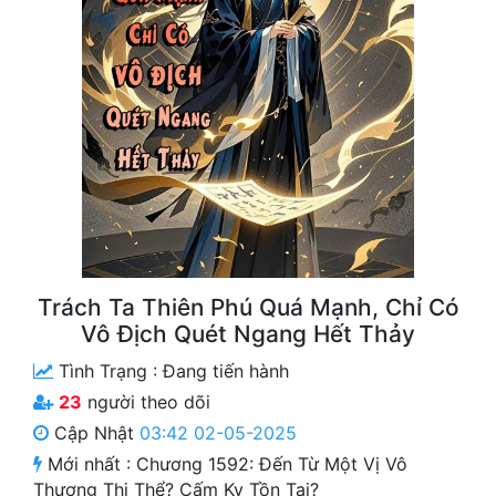
Free
Hậu Cung
Truyện Convert
Truyện Dịch
Truyện Nhập Môn
Truyện ngắn
Xa Lộ Dịch
Trách Ta Thiên Phú Quá Mạnh, Chỉ Có
Vô Địch Quét Ngang Hết Thảy
Tình Trạng :
Đang tiến hành
Cung Đấu
23
người theo dõi
Cạnh Kỹ
Cập Nhật
03:42 02-05-2025
Mới nhất :
Chương 1592: Đến Từ Một Vị Vô
Cổ Tiên Hiệp
Thượng Thi Thể? Cấm Kỵ Tồn Tại?