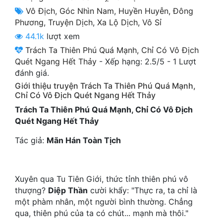
Cổ Đại
Vô Địch
,
Góc Nhìn Nam
,
Huyền Huyễn
,
Đông
Phương
,
Truyện Dịch
,
Xa Lộ Dịch
,
Vô Sỉ
Du Hí
44.1k
lượt xem
Dã Sử
Trách Ta Thiên Phú Quá Mạnh, Chỉ Có Vô Địch
Quét Ngang Hết Thảy
-
Xếp hạng:
2.5
/
5
-
1
Lượt
Dị Giới
đánh giá.
Giới thiệu truyện Trách Ta Thiên Phú Quá Mạnh,
Dị Năng
Chỉ Có Vô Địch Quét Ngang Hết Thảy
Gia Đấu
Trách Ta Thiên Phú Quá Mạnh, Chỉ Có Vô Địch
Quét Ngang Hết Thảy
Góc Nhìn Nam
Tác giả:
Mãn Hán Toàn Tịch
Góc Nhìn Nữ
Huyền Huyễn
Xuyên qua Tu Tiên Giới, thức tỉnh thiên phú vô
Huyền Nghi
thượng?
Diệp Thần
cười khẩy: "Thực ra, ta chỉ là
một phàm nhân, một người bình thường. Chẳng
Huyền Ảo
qua, thiên phú của ta có chút... mạnh mà thôi."