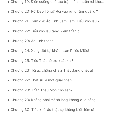
Chương 19: Điên cuồng chế tác trận bàn, muốn rời khỏi Đạo Tông rồi?
Tu Chân
Chương 20: Rời Đạo Tông? Rơi vào rừng rậm quái dị?
Tu Tiên
Chương 21: Cấm địa: Ác Linh Sâm Lâm! Tiểu khô lâu xuất hiện!
Tội Phạm
Chương 22: Tiểu khô lâu tặng kiếm thần bí!
Vô Địch
Chương 23: Ác Linh thành
Võ Hiệp
Chương 24: Xung đột tại khách sạn Phiếu Miểu!
Võng Du
Chương 25: Tiểu Thất hỗ trợ xuất khí?
Xuyên Không
Chương 26: Tội ác chồng chất? Thật đáng chết a!
Xuyên Nhanh
Chương 27: Thật sự là một quái nhân!
Xuyên Sách
Chương 28: Thần Thâu Môn chó săn?
Xuyên Thư
Chương 29: Không phải mãnh long không qua sông!
Điền Văn
Chương 30: Tiểu khô lâu thật sự không biết liêm sỉ!