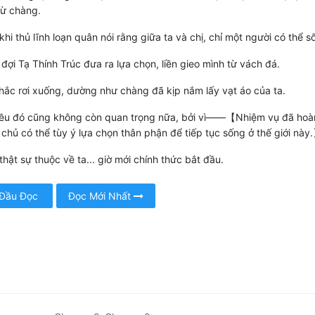
từ chàng.
khi thủ lĩnh loạn quân nói rằng giữa ta và chị, chỉ một người có thể số
đợi Tạ Thính Trúc đưa ra lựa chọn, liền gieo mình từ vách đá.
ắc rơi xuống, dường như chàng đã kịp nắm lấy vạt áo của ta.
ều đó cũng không còn quan trọng nữa, bởi vì——【Nhiệm vụ đã hoà
 chủ có thể tùy ý lựa chọn thân phận để tiếp tục sống ở thế giới này
thật sự thuộc về ta... giờ mới chính thức bắt đầu.
 Đầu Đọc
Đọc Mới Nhất