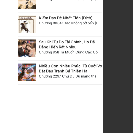
Kiếm Đạo Đệ Nhất Tiên (Dịch)
Chương 8084: Đạo không bờ bến (Đại kết cục) (10)
Sau Khi Tự Do Tài Chính, Họ Đã
Dâng Hiến Rất Nhiều
Chương 958 Ta Muốn Cùng Các Cô Vĩnh Viễn Ở Bên Nhau (2) Hết
Nhiều Con Nhiều Phúc, Từ Cưới Vợ
Bắt Đầu Tranh Bá Thiên Hạ
Chương 2297 Chu Du Du mang thai