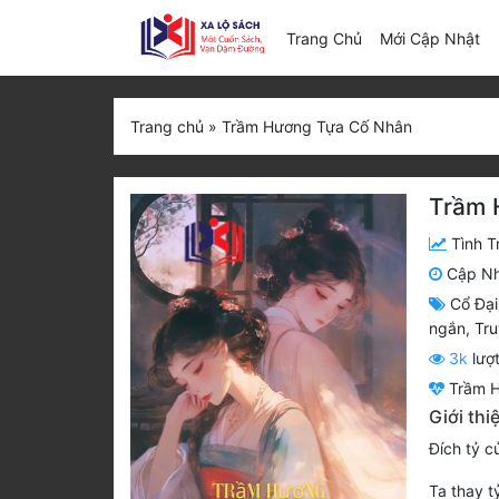
(c
Trang Chủ
Mới Cập Nhật
Trang chủ
»
Trầm Hương Tựa Cố Nhân
Trầm 
Tình T
Cập N
Cổ Đại
ngắn
,
Tr
3k
lượ
Trầm 
Giới th
Đích tỷ c
Ta thay t