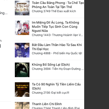
Toàn Cầu Băng Phong : Ta Chế Tạo
Phòng An Toàn Tại Tận Thế
Chương 3749 Thế Đao xuất kích
ng...
Im Miệng Đi! Ác Long, Ta Không
Muốn Tiếp Tục Sinh Con Cùng
Ngươi Nữa
Chương 1443: Thương Hoành Vạn Vật (Cuối cùng)
n
Bắt Đầu Làm Thần Hào Từ Sau Khi
.】
Thi Đại Học
Chương 4868 - Phổ biến Hạ Quốc tệ!
Khủng Bố Sống Lại (Dịch)
Chương 3694: Tiễn Họ Đoạn Đường Cuối - Hoàn
Ta Có 90 Nghìn Tỷ Tiền Liếm Cẩu
(Dịch)
Chương 2156: Đại kết cục!!!
Thanh Liên Chi Đỉnh
Chương 7344 Thanh Liên đỉnh (Đại kết cục) (2) HẾT.