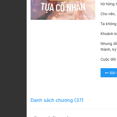
hờ hững 
Cho nên, 
Ta không 
Khoảnh kh
Nhưng đi
thành, ký
Cuộc đời 
Bắt
Danh sách chương (37)