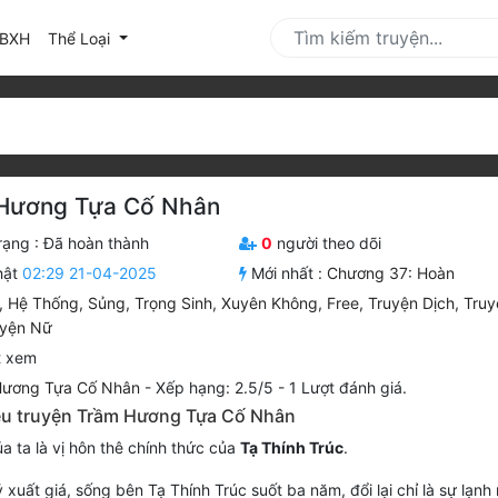
urrent)
BXH
Thể Loại
Hương Tựa Cố Nhân
rạng :
Đã hoàn thành
0
người theo dõi
hật
02:29 21-04-2025
Mới nhất :
Chương 37: Hoàn
,
Hệ Thống
,
Sủng
,
Trọng Sinh
,
Xuyên Không
,
Free
,
Truyện Dịch
,
Truy
uyện Nữ
t xem
Hương Tựa Cố Nhân
-
Xếp hạng:
2.5
/
5
-
1
Lượt đánh giá.
iệu truyện Trầm Hương Tựa Cố Nhân
ủa ta là vị hôn thê chính thức của
Tạ Thính Trúc
.
ỷ xuất giá, sống bên Tạ Thính Trúc suốt ba năm, đổi lại chỉ là sự lạnh 