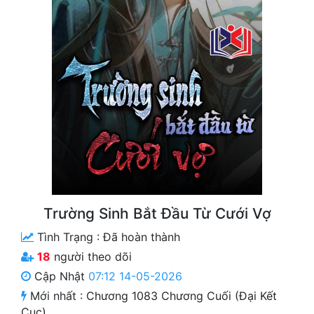
Free
Hậu Cung
Truyện Convert
Truyện Dịch
Truyện Nhập Môn
Truyện ngắn
Xa Lộ Dịch
Trường Sinh Bắt Đầu Từ Cưới Vợ
Tình Trạng :
Đã hoàn thành
Cung Đấu
18
người theo dõi
Cạnh Kỹ
Cập Nhật
07:12 14-05-2026
Mới nhất :
Chương 1083 Chương Cuối (Đại Kết
Cổ Tiên Hiệp
Cục)