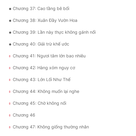
Đô Thị
Chương 37: Cao tầng bê bối
Đông Phương
Chương 38: Xuân Đầy Vườn Hoa
Đông Phương Huyền Huyễn
Chương 39: Lần này thực không gánh nổi
Đồng Nhân
Chương 40: Giải trừ khế ước
Chương 41: Ngươi tâm lớn bao nhiêu
Cẩu Đạo Trường Sinh
Chương 42: Hàng xóm nguy cơ
Ngự Thú
Chương 43: Lớn Lối Như Thế
Truyện Nam
Chương 44: Không muốn lại nghe
Truyện Nữ
Chương 45: Chờ không nổi
Vô Địch Lưu
Chương 46
Xây Dựng Thế Lực
Chương 47: Không giống thường nhân
Đam Mỹ