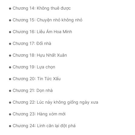
Chương 14: Không thuê được
Quân Sự
Chương 15: Chuyện nhỏ không nhỏ
Sảng Văn
Chương 16: Liễu Ám Hoa Minh
Sắc
Chương 17: Đổi nhà
Sủng
Chương 18: Hựu Nhất Xuân
Thanh Xuân
Chương 19: Lựa chọn
Tiên Hiệp
Chương 20: Tin Tức Xấu
Tiểu Thuyết
Chương 21: Dọn nhà
Trinh Thám
Chương 22: Lúc này không giống ngày xưa
Triều Đấu
Chương 23: Hàng xóm mới
Trùng Sinh
Chương 24: Linh căn lại đột phá
Trọng Sinh