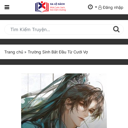
Đăng nhập
Trang
Chủ
Mới
Cập
Nhật
Trang chủ
»
Trường Sinh Bắt Đầu Từ Cưới Vợ
(current)
BXH
Thể Loại
Tất Cả
Truyện Mới Ra
Hoàn Thành