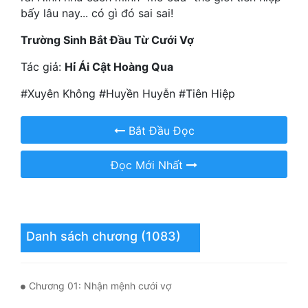
Hài Hước
bấy lâu nay... có gì đó sai sai!
Hệ Thống
Trường Sinh Bắt Đầu Từ Cưới Vợ
Học Đường
Tác giả:
Hỉ Ái Cật Hoàng Qua
Khoa Huyễn
#Xuyên Không #Huyền Huyễn #Tiên Hiệp
Khoa Huyễn Không Gian
Bắt Đầu Đọc
Kinh Dị
Đọc Mới Nhất
Kiếm Hiệp
Kỳ Huyễn
Kỳ Ảo
Danh sách chương (1083)
Linh Dị
Làm Giàu
Chương 01: Nhận mệnh cưới vợ
Lịch Sử