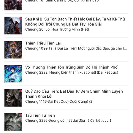
Chương 161 Sinh Cảnh U Đô, Có Núi Mà Lập
Sau Khi Bị Sư Tôn Bạch Thiết Hắc Gài Bẫy, Ta Và Kẻ Thù
Không Đội Trời Chung Lại Bắt Tay Hòa Giải
Chương 20: Lôi Hỏa Trường Minh (Hết)
Thiên Triều Tiên Lại
Chương 1099 Ta là Đại La Tiên! Một người đắc đạo, gà chó lên trời (Đại kết cục)
Vô Thượng Thiên Tôn Trùng Sinh Đô Thị Thành Phố
Chương 2222: Hướng biên thành xuất phát! (Đại kết cục)
Quỷ Đạo Cầu Tiên: Bắt Đầu Từ Đem Chính Mình Luyện
Thành Khôi Lỗi
Chương 1116 Đại Kết Cục (Cuối Cùng) (2)
Tẩu Tiến Tu Tiên
Chương 2295 Đường còn rất dài đâu 【 đại kết cục 】