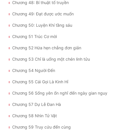
Chương 48: Bí thuật tổ truyền
Đẹp
Chương 49: Đạt được ước muốn
Đẹp Hiệp
Chương 50: Luyện Khí tầng sáu
Chương 51 Trúc Cơ mời
Tính Cách Nhân Vật :
Chương 52 Hứa hẹn chẳng đơn giản
Cơ Trí
Chương 53 Chỉ là uống một chén linh tửu
Sát Phạt Quyết Đoán
Chương 54 Người Đến
Vô Sỉ
Chương 55 Cái Gọi Là Kinh Hỉ
Điềm Đạm
Chương 56 Sống yên ổn nghĩ đến ngày gian nguy
Chương 57 Dự Lễ Đan Hà
Chương 58 Nhìn Tử Vật
Chương 59 Truy cứu đến cùng