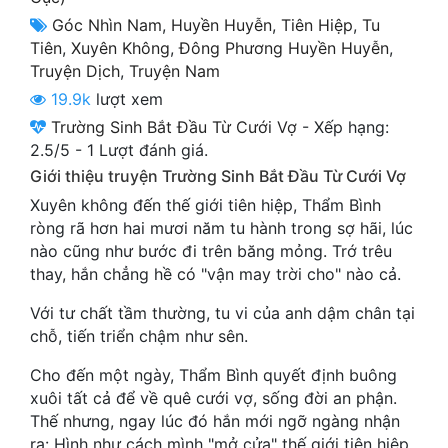
Cổ Đại
Góc Nhìn Nam
,
Huyền Huyễn
,
Tiên Hiệp
,
Tu
Tiên
,
Xuyên Không
,
Đông Phương Huyền Huyễn
,
Du Hí
Truyện Dịch
,
Truyện Nam
Dã Sử
19.9k
lượt xem
Trường Sinh Bắt Đầu Từ Cưới Vợ
-
Xếp hạng:
Dị Giới
2.5
/
5
-
1
Lượt đánh giá.
Dị Năng
Giới thiệu truyện Trường Sinh Bắt Đầu Từ Cưới Vợ
Xuyên không đến thế giới tiên hiệp, Thẩm Bình
Gia Đấu
ròng rã hơn hai mươi năm tu hành trong sợ hãi, lúc
nào cũng như bước đi trên băng mỏng. Trớ trêu
Góc Nhìn Nam
thay, hắn chẳng hề có "vận may trời cho" nào cả.
Góc Nhìn Nữ
Với tư chất tầm thường, tu vi của anh dậm chân tại
Huyền Huyễn
chỗ, tiến triển chậm như sên.
Cho đến một ngày, Thẩm Bình quyết định buông
Huyền Nghi
xuôi tất cả để về quê cưới vợ, sống đời an phận.
Huyền Ảo
Thế nhưng, ngay lúc đó hắn mới ngỡ ngàng nhận
ra: Hình như cách mình "mở cửa" thế giới tiên hiệp