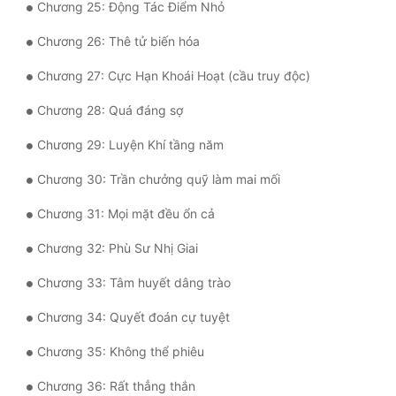
Chương 25: Động Tác Điểm Nhỏ
Tu Chân
Chương 26: Thê tử biến hóa
Tu Tiên
Chương 27: Cực Hạn Khoái Hoạt (cầu truy độc)
Tội Phạm
Chương 28: Quá đáng sợ
Vô Địch
Chương 29: Luyện Khí tầng năm
Võ Hiệp
Chương 30: Trần chưởng quỹ làm mai mối
Võng Du
Chương 31: Mọi mặt đều ổn cả
Xuyên Không
Chương 32: Phù Sư Nhị Giai
Xuyên Nhanh
Chương 33: Tâm huyết dâng trào
Xuyên Sách
Chương 34: Quyết đoán cự tuyệt
Xuyên Thư
Chương 35: Không thể phiêu
Điền Văn
Chương 36: Rất thẳng thắn