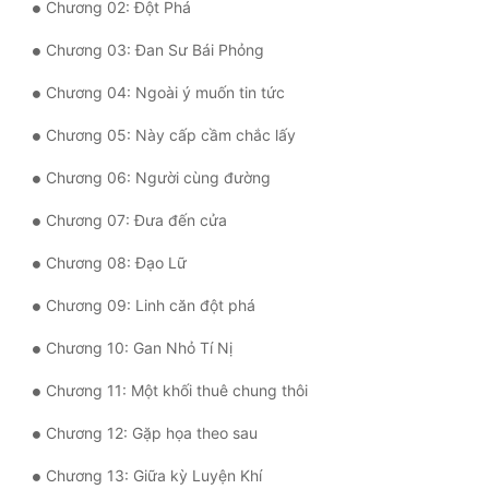
Chương 02: Đột Phá
Mưu Mô
Chương 03: Đan Sư Bái Phỏng
Mạt Thế
Chương 04: Ngoài ý muốn tin tức
Mỹ Thực
Chương 05: Này cấp cầm chắc lấy
Ngôn Tình
Chương 06: Người cùng đường
Ngược
Chương 07: Đưa đến cửa
Nữ Cường
Chương 08: Đạo Lữ
Nữ Phụ
Chương 09: Linh căn đột phá
Phong Thủy - Tâm Linh
Chương 10: Gan Nhỏ Tí Nị
Chương 11: Một khối thuê chung thôi
Phương Tây
Chương 12: Gặp họa theo sau
Phản Phái
Chương 13: Giữa kỳ Luyện Khí
Quan Trường