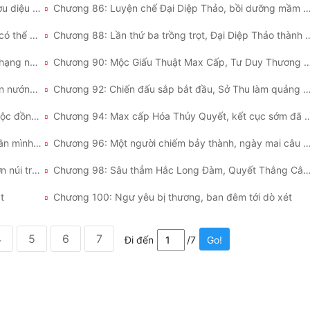
Chương 85: Tôn Bằng “mà đầu hoài”, Linh mễ rượu diệu thủ
Chương 86: Luyện chế Đại Diệp Thảo, bồi dưỡng mầ
Chương 87: Không những không lỗ vốn, mà còn có thể huyết kiếm lời
Chương 88: Lần thứ ba trồng trọt,
Chương 89: Đại diệp thảo thay đi bộ, hạng nhất hạng nhì ước chiến
Chương 90: Mộc Giấu Thuật Max Cấp, Tư Duy Th
Chương 91: Ba người hợp tác, tiên hiệp phiên bản nướng thịt
Chương 92: Chiến đấu sắp bắt đầu, Sở Thu làm 
Chương 93: Hạch tâm tới vây xem, Thủy cùng Mộc đồng tu
Chương 94: Max cấp Hóa Thủy Quyết, k
Chương 95: Cuối cùng lợi tức, ba người riêng phần mình phân
Chương 96: Một người chiếm bảy thành, ngày mai câ
Chương 97: Kiếm phí gia nhập liên minh, đến sườn núi trăm trượng
Chương 98: Sâu thẳm Hắc Long Đàm, Quyết Thắng 
t
Chương 100: Ngư yêu bị thương, ban đêm tới dò xét
4
5
6
7
Đi đến
/7
Go!