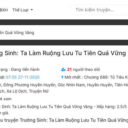
urrent)
BXH
Thể Loại
iên Quá Vững Vàng
g Sinh: Ta Làm Ruộng Lưu Tu Tiên Quá Vững
rạng :
Đang tiến hành
21
người theo dõi
hật
07:35 27-11-2025
Mới nhất :
Chương 686: Tử Tiêu Kh
n
,
Đông Phương Huyền Huyễn
,
Góc Nhìn Nam
,
Huyền Huyễn
,
Tiên H
ịch
,
Xa Lộ Dịch
,
Truyện Nữ
ợt xem
 Sinh: Ta Làm Ruộng Lưu Tu Tiên Quá Vững Vàng
-
Xếp hạng:
2.5
/
5
 giá.
iệu truyện Trường Sinh: Ta Làm Ruộng Lưu Tu Tiên Quá Vữn