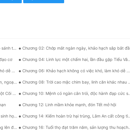
hần tiên
Chương 02: Chớp mắt ngàn ngày, khảo hạch sắp bắt đầ
 đạo cơ
Chương 04: Linh lực một chấm hai, lần đầu gặp Tiểu Vân mưa
(thượng)
Chương 06: Khảo hạch không có việc khó, làm khó dễ bị đánh mặt (hạ)
 chính thức
Chương 08: Trời cao mặc chim bay, linh căn khác nhau nhiều
ương Hoa
Chương 10: Mệnh có ngàn cân trói, độc hành đạp cức sinh
nạn
Chương 12: Linh mầm khỏe mạnh, đón Tết mở hội
họa trùng
Chương 14: Kiếm hoàn trừ hại trùng, Lâm An cất công tìm đến
 đáng kể
Chương 16: Tuổi thọ đạt trăm năm, sản lượng thu hoạch lớn