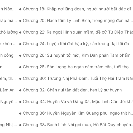
g Giá Cả
Chương 18: Khắp nơi lũng đoạn, người người bất đắc dĩ
găn trở.
Chương 20: Hạch tâm Lý Linh Bích, trong mộng đón năm mới.
khó lường
Chương 22: Ra ngoài lĩnh xuân mầm, đề cử Tứ Diệp Thả
c đón gió
Chương 24: Luyện Khí đạt hậu kỳ, sản lượng đạt tối đa
nh công
Chương 26: Sư huynh tới mời, Kim Đan phân Tam phẩm
ân
Chương 28: Sản lượng ba ngàn năm trăm cân, tuổi thọ năm vạn ngày
m, thêm
Chương 30: Trương Nhị Phá Đám, Tuổi Thọ Hai Trăm N
a Lâm An
Chương 32: Chân núi tận đất đen, hẹn Lý sư huynh
yên giới
Chương 34: Huyền Vũ và Đằng Xà, Mộc Linh Căn đói kh
i
Chương 36: Huyền Nguyên Kim Quang phù, ngao thịt huyết sắc trì
 linh tửu
Chương 38: Bạch Linh Nhi gọi mưa, Hồ Bất Quy chuyên chở phân