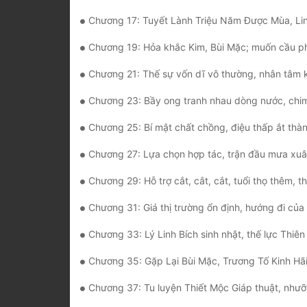
Chương 17: Tuyết Lành Triệu Năm Được Mùa, Linh Nông Khốn
Chương 19: Hỏa khắc Kim, Bùi Mặc; muốn cầu pháp mà bị n
Chương 21: Thế sự vốn dĩ vô thường, nhân tâm 
Chương 23: Bầy ong tranh nhau dòng nước, chim khôn bay trướ
Chương 25: Bí mật chất chồng, điệu thấp ắt thà
Chương 27: Lựa chọn hợp tác, trận đầu mưa xu
Chương 29: Hỗ trợ cắt, cắt, cắt, tuổi thọ thêm, thê
Chương 31: Giá thị trường ổn định, hướng đi củ
Chương 33: Lý Linh Bích sinh nhật, thế lực Thiên Ngu
Chương 35: Gặp Lại Bùi Mặc, Trương Tố Kinh Hã
Chương 37: Tu luyện Thiết Mộc Giáp thuật, nhưỡng Nhị phẩm