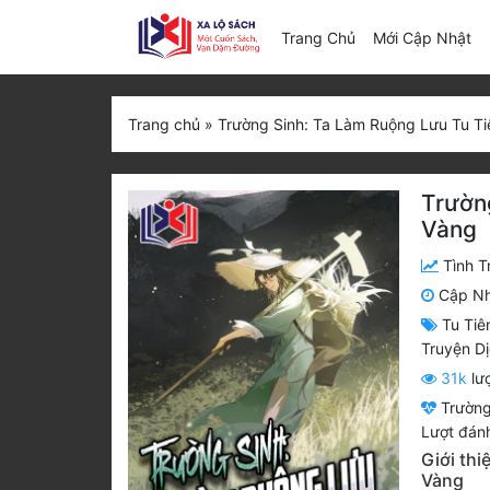
(c
Trang Chủ
Mới Cập Nhật
Trang chủ
»
Trường Sinh: Ta Làm Ruộng Lưu Tu T
Trườn
Vàng
Tình T
Cập N
Tu Tiê
Truyện D
31k
lư
Trường
Lượt đánh
Giới th
Vàng