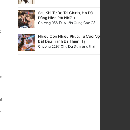
Sau Khi Tự Do Tài Chính, Họ Đã
Dâng Hiến Rất Nhiều
Chương 958 Ta Muốn Cùng Các Cô Vĩnh Viễn Ở Bên Nhau (2) Hết
o
Nhiều Con Nhiều Phúc, Từ Cưới Vợ
Bắt Đầu Tranh Bá Thiên Hạ
Chương 2297 Chu Du Du mang thai
ăm
át