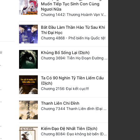
Muốn Tiếp Tục Sinh Con Cùng
Ngươi Nữa
Chương 1442: Thương Hoành Vạn Vật (9)
Bắt Đầu Làm Thần Hào Từ Sau Khi
Thi Đại Học
Chương 4868 - Phổ biến Hạ Quốc tệ!
u
Khủng Bố Sống Lại (Dịch)
Chương 3694: Tiễn Họ Đoạn Đường Cuối - Hoàn
Ta Có 90 Nghìn Tỷ Tiền Liếm Cẩu
(Dịch)
Chương 2156: Đại kết cục!!!
Thanh Liên Chi Đỉnh
Chương 7344 Thanh Liên đỉnh (Đại kết cục) (2) HẾT.
Kiếm Đạo Đệ Nhất Tiên (Dịch)
Chương 8084: Đạo không bờ bến (Đại kết cục) (10)