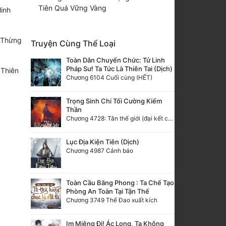
Tiên Quá Vững Vàng
linh
u Thừng
Truyện Cùng Thể Loại
Toàn Dân Chuyển Chức: Tử Linh
Pháp Sư! Ta Tức Là Thiên Tai (Dịch)
【Thiên
Chương 6104 Cuối cùng (HẾT)
Trọng Sinh Chi Tối Cường Kiếm
Thần
Chương 4728: Tân thế giới (đại kết cục) (10)
Lục Địa Kiện Tiên (Dịch)
Chương 4987 Cảnh báo
Toàn Cầu Băng Phong : Ta Chế Tạo
Phòng An Toàn Tại Tận Thế
Chương 3749 Thế Đao xuất kích
Im Miệng Đi! Ác Long, Ta Không