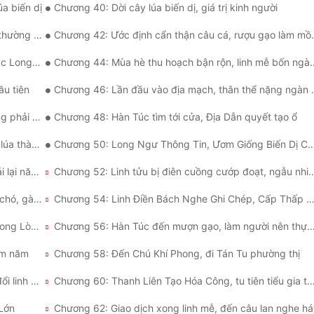
a biến dị
Chương 40: Dời cây lúa biến dị, giá trị kinh người
ờng nhật
Chương 42: Ước định cẩn thận câu cá, rượu gạo làm mồi nhử
Long Đàm
Chương 44: Mùa hè thu hoạch bận rộn, linh mễ bốn ngàn cân
ầu tiên
Chương 46: Lần đầu vào địa mạch, thân thể nặng ngàn cân
hêm tiền
Chương 48: Hàn Túc tìm tới cửa, Địa Dẫn quyết tạo ổ
ành thục
Chương 50: Long Ngư Thông Tin, Ươm Giống Biến Dị Cây Lúa
Chương 51: Linh mễ gần vạn cân, nhoáng một cái lại năm mới
Chương 52: Linh tửu bị điên cuồng cướp đoạt, ngẫ
Chương 53: Riêng một mình gặp biến cố, người, chó, gà cùng cạn ly
Chương 54: Linh Điền Bách Nghe Ghi Chép, Cấp Thấp Kim Sá
Chương 55: Ngũ Hành Tứ Quý Trận, Mục Tiêu Trong Lòng
Chương 56: Hàn Túc đến mượn gạo, làm người nê
ăm năm
Chương 58: Đến Chú Khí Phong, đi Tán Tu phường thị
Chương 59: Kim Đan Vương chân nhân, linh mễ đổi linh thạch
Chương 60: Thanh Liên Tạo Hóa Công, tu tiên tiể
Lớn
Chương 62: Giao dịch xong linh mễ, đến câu lan nghe há