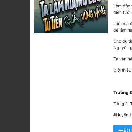
Làm đồng 
điền tưới
Làm ma đạ
để làm hà
Cho dù ti
Nguyên g
Ta vẫn nê
Giới thiệ
Trường S
Tác giả:
#Huyền H
Bắt