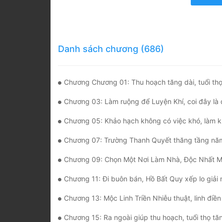
Danh sách chương (686)
Chương Chương 01: Thu hoạch tăng dài, tuổi thọ sánh t
Chương 03: Làm ruộng để Luyện Khí, coi đây là
Chương 05: Khảo hạch không có việc khó, làm khó dễ bị vả mặt 
Chương 07: Trường Thanh Quyết thăng tầng năm, ngoại môn đệ tử chuyển thành
Chương 09: Chọn Một Nơi Làm Nhà, Độc Nhất Một Cõi Ph
Chương 11: Đi buôn bán, Hồ Bất Quy xếp lo giải 
Chương 13: Mộc Linh Triền Nhiễu thuật, linh điền sinh 
Chương 15: Ra ngoài giúp thu hoạch, tuổi thọ tăng lên