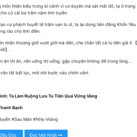
môn thiên kiêu trong bí cảnh vì cơ duyên mà sát mắt đỏ, ta ở trong 
 cho củ cải ba trăm năm linh tuyền.
o cự phách huyết tế trăm vạn tu sĩ, ta lại dùng tiên đằng Khổn Yê
ng rào cho linh điền.
ên nhân thượng giới vượt giới mà đến, che chắn tất cả tu tiên giả ở 
iới】.
n ăn thì ăn, nên uống thì uống, gặp chuyện không để trong lòng...
u vắn tắt bất lực, mời dời bước vào chính văn!
inh: Ta Làm Ruộng Lưu Tu Tiên Quá Vững Vàng
Thanh Bạch
uyễn #Sau Màn #Nhẹ nhàng
 Đầu Đọc
Đọc Mới Nhất