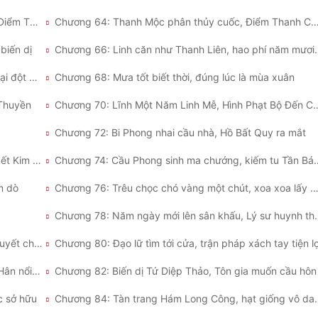
Chương 63: Tham gia phòng đấu giá, tầng chín Điểm Thanh Chỉ
Chương 64: Thanh Mộc phân thủy cuốc, Điểm Thanh Chỉ đạt
 biến dị
Chương 66: Linh căn như
Chương 67: Thanh Liên sinh lĩnh vực, sản lượng lại đột phá
Chương 68: Mưa tốt biết thời, đúng lúc là mùa xuân
 Thuyền
Chương 70: Lĩnh Một Năm Linh M
Chương 72: Bi Phong nhai cầu nhà, Hồ Bất Quy ra mắt
Chương 73: Thất tình cùng lục dục, Cầu Phong kết Kim Đan
Chương 74: Cầu Phong sinh ma
m dò
Chương 76: Trêu chọc chó vàng một chút, xoa xoa lấy bữ
Chương 78: Năm ngày mới 
Chương 79: Lý Tam Tài phá phòng thủ, Trương Tuyết chủ động
Chương 80: Đạo lữ tìm tới cửa, trận pháp xách tay tiện lợ
Chương 81: Lắp đặt trận pháp thành công, Hàn Hân nổi giận
Chương 82: Biến dị Tứ Diệp Thảo, Tôn gia muốn cầu hôn
c sở hữu
Chương 84: Tàn trang H