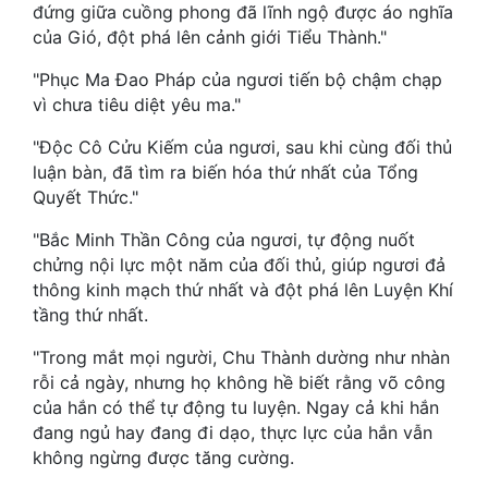
Hài Hước
đứng giữa cuồng phong đã lĩnh ngộ được áo nghĩa
của Gió, đột phá lên cảnh giới Tiểu Thành."
Hệ Thống
"Phục Ma Đao Pháp của ngươi tiến bộ chậm chạp
Học Đường
vì chưa tiêu diệt yêu ma."
Khoa Huyễn
"Độc Cô Cửu Kiếm của ngươi, sau khi cùng đối thủ
luận bàn, đã tìm ra biến hóa thứ nhất của Tổng
Khoa Huyễn Không Gian
Quyết Thức."
Kinh Dị
"Bắc Minh Thần Công của ngươi, tự động nuốt
chửng nội lực một năm của đối thủ, giúp ngươi đả
Kiếm Hiệp
thông kinh mạch thứ nhất và đột phá lên Luyện Khí
Kỳ Huyễn
tầng thứ nhất.
Kỳ Ảo
"Trong mắt mọi người, Chu Thành dường như nhàn
rỗi cả ngày, nhưng họ không hề biết rằng võ công
Linh Dị
của hắn có thể tự động tu luyện. Ngay cả khi hắn
đang ngủ hay đang đi dạo, thực lực của hắn vẫn
Làm Giàu
không ngừng được tăng cường.
Lịch Sử