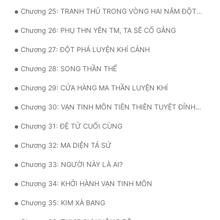
Đô Thị
Chương 25: TRANH THỦ TRONG VÒNG HAI NĂM ĐỘT PHÁ LUYỆN KHÍ CẢNH
Đông Phương
Chương 26: PHỤ THN YÊN TM, TA SẼ CỐ GẮNG
Đông Phương Huyền Huyễn
Chương 27: ĐỘT PHÁ LUYỆN KHÍ CẢNH
Đồng Nhân
Chương 28: SONG THẦN THỂ
Chương 29: CỬA HÀNG MA THẦN LUYỆN KHÍ
Cẩu Đạo Trường Sinh
Chương 30: VẠN TINH MÔN TIÊN THIÊN TUYỆT ĐỈNH ĐẠI TÔNG SƯ
Ngự Thú
Chương 31: ĐỆ TỬ CUỐI CÙNG
Truyện Nam
Chương 32: MA DIỆN TẢ SỨ
Truyện Nữ
Chương 33: NGƯỜI NÀY LÀ AI?
Vô Địch Lưu
Chương 34: KHỞI HÀNH VẠN TINH MÔN
Xây Dựng Thế Lực
Chương 35: KIM XÀ BANG
Đam Mỹ