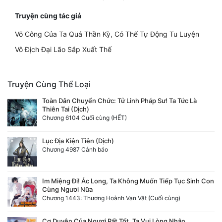
Truyện cùng tác giả
Võ Công Của Ta Quá Thần Kỳ, Có Thể Tự Động Tu Luyện
Vô Địch Đại Lão Sắp Xuất Thế
Truyện Cùng Thể Loại
Toàn Dân Chuyển Chức: Tử Linh Pháp Sư! Ta Tức Là
Thiên Tai (Dịch)
Chương 6104 Cuối cùng (HẾT)
Lục Địa Kiện Tiên (Dịch)
Chương 4987 Cảnh báo
Im Miệng Đi! Ác Long, Ta Không Muốn Tiếp Tục Sinh Con
Cùng Ngươi Nữa
Chương 1443: Thương Hoành Vạn Vật (Cuối cùng)
Cơ Duyên Của Ngươi Rất Tốt, Ta Vui Lòng Nhận