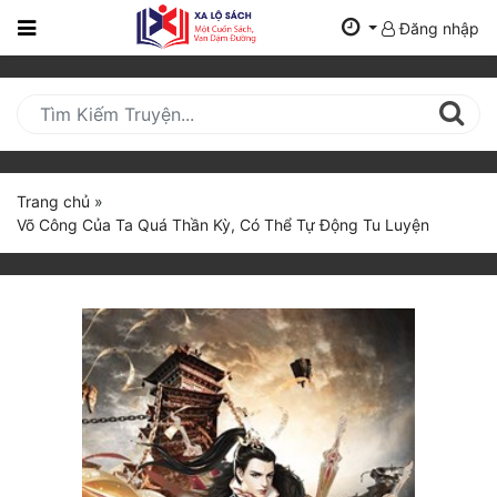
Đăng nhập
Trang
Chủ
Mới
Cập
Nhật
Trang chủ
»
(current)
Võ Công Của Ta Quá Thần Kỳ, Có Thể Tự Động Tu Luyện
BXH
Thể Loại
Tất Cả
Truyện Mới Ra
Hoàn Thành