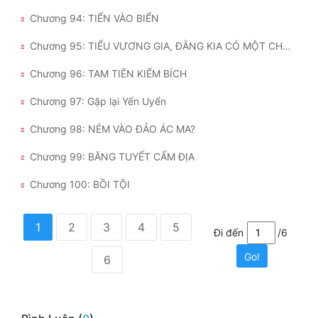
Chương 94: TIẾN VÀO BIỂN
Chương 95: TIỂU VƯƠNG GIA, ĐẰNG KIA CÓ MỘT CHIẾC THUYỀN LỚN
Chương 96: TAM TIÊN KIẾM BÍCH
Chương 97: Gặp lại Yến Uyển
Chương 98: NÉM VÀO ĐẢO ÁC MA?
Chương 99: BĂNG TUYẾT CẤM ĐỊA
Chương 100: BỒI TỘI
1
2
3
4
5
Đi đến
/6
Go!
6