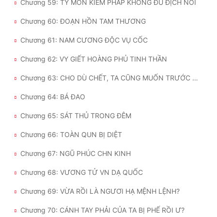
Chương 59: TY MÔN KIẾM PHÁP KHÔNG ĐU ĐỊCH NỔI
Chương 60: ĐOẠN HỒN TAM THƯƠNG
Chương 61: NAM CƯƠNG ĐỘC VỤ CỐC
Chương 62: VY GIẾT HOÀNG PHỦ TINH THẦN
Chương 63: CHO DÙ CHẾT, TA CŨNG MUỐN TRƯỚC KÉO NGƯƠI CHẾT THEO
Chương 64: BÁ ĐAO
Chương 65: SÁT THỦ TRONG ĐÊM
Chương 66: TOÀN QUN BỊ DIỆT
Chương 67: NGŨ PHÚC CHN KINH
Chương 68: VƯƠNG TỬ VN DẠ QUỐC
Chương 69: VỪA RỒI LÀ NGƯƠI HẠ MỆNH LỆNH?
Chương 70: CÁNH TAY PHẢI CỦA TA BỊ PHẾ RỒI Ư?