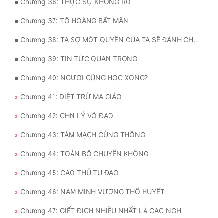
Chương 36: THỰC SỰ KHÔNG RÕ
Đẹp
Chương 37: TÔ HOÀNG BẤT MÃN
Đẹp Hiệp
Chương 38: TA SỢ MỘT QUYỀN CỦA TA SẼ ĐÁNH CHẾT NGƯƠI
Chương 39: TIN TỨC QUAN TRỌNG
Tính Cách Nhân Vật :
Chương 40: NGƯƠI CŨNG HỌC XONG?
Cơ Trí
Chương 41: DIỆT TRỪ MA GIÁO
Sát Phạt Quyết Đoán
Chương 42: CHN LÝ VÕ ĐẠO
Vô Sỉ
Chương 43: TÁM MẠCH CÙNG THÔNG
Điềm Đạm
Chương 44: TOÀN BỘ CHUYỂN KHÔNG
Chương 45: CAO THỦ TU ĐẠO
Chương 46: NAM MINH VƯƠNG THỔ HUYẾT
Chương 47: GIẾT ĐỊCH NHIỀU NHẤT LÀ CAO NGHỊ