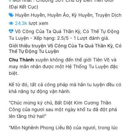
Mới nhất :
Chương 501: Chu Uy Đến Tiên Giới
Cổ Đại
(Đại Kết Cục)
Huyền Huyễn
,
Huyền Ảo
,
Kỳ Huyễn
,
Truyện Dịch
Du Hí
24.3k
lượt xem
Dã Sử
Võ Công Của Ta Quá Thần Kỳ, Có Thể Tự Động
Tu Luyện
-
Xếp hạng:
2.5
/
5
-
1
Lượt đánh giá.
Dị Giới
Giới thiệu truyện Võ Công Của Ta Quá Thần Kỳ, Có
Thể Tự Động Tu Luyện
Dị Năng
Chu Thành
xuyên không đến thế giới Tiên Võ và
Gia Đấu
may mắn nhận được một Hệ Thống Tu Luyện đặc
biệt.
Góc Nhìn Nam
Kể từ đó, tất cả công pháp mà hắn tu luyện đều có
Góc Nhìn Nữ
khả năng tự động vận hành.
Huyền Huyễn
"Chúc mừng ký chủ, Bất Diệt Kim Cương Thần
Công của ngươi sau một ngày khổ tu đã đột phá
Huyền Nghi
lên tầng thứ hai!"
Huyền Ảo
"Môn Nghênh Phong Liễu Bộ của ngươi, trong lúc