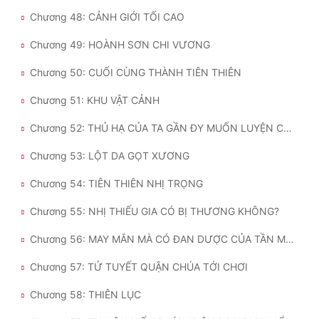
Chương 48: CẢNH GIỚI TỐI CAO
Chương 49: HOÀNH SƠN CHI VƯƠNG
Chương 50: CUỐI CÙNG THÀNH TIÊN THIÊN
Chương 51: KHU VẬT CẢNH
Chương 52: THỦ HẠ CỦA TA GẦN ĐY MUỐN LUYỆN CHẾ MỘT ÍT ĐAN DƯỢC
Chương 53: LỘT DA GỌT XƯƠNG
Chương 54: TIÊN THIÊN NHỊ TRỌNG
Chương 55: NHỊ THIẾU GIA CÓ BỊ THƯƠNG KHÔNG?
Chương 56: MAY MẮN MÀ CÓ ĐAN DƯỢC CỦA TẦN MÃNH
Chương 57: TỬ TUYẾT QUẬN CHÚA TỚI CHƠI
Chương 58: THIÊN LỤC