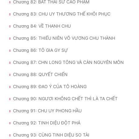
Chương 82: BẮT THÁI SƯ CAO PHẠM
Chương 83: CHU UY THƯƠNG THẾ KHÔI PHỤC
Chương 84: VỀ THANH CHU
Chương 85: THIẾU NIÊN VÕ VƯƠNG CHU THÀNH
Chương 86: TÔ GIA GY SỰ
Chương 87: CHN LONG TÔNG VÀ CÀN NGUYÊN MÔN
Chương 88: QUYẾT CHIẾN
Chương 89: ĐAO Ý CỦA TÔ HOÀNG
Chương 90: NGƯƠI KHÔNG CHẾT THÌ LÀ TA CHẾT
Chương 91: CHU UY PHONG HẦU
Chương 92: TINH DIỆU ĐỘT PHÁ
Chương 93: CÙNG TINH DIỆU SO TÀI