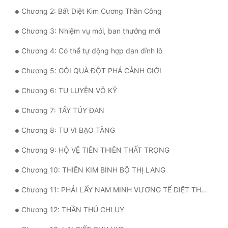
Chương 2: Bất Diệt Kim Cương Thần Công
Quân Sự
Chương 3: Nhiệm vụ mới, ban thưởng mới
Sảng Văn
Chương 4: Có thể tự động hợp đan đỉnh lô
Sắc
Chương 5: GÓI QUÀ ĐỘT PHÁ CẢNH GIỚI
Sủng
Chương 6: TU LUYỆN VÕ KỸ
Thanh Xuân
Chương 7: TẨY TỦY ĐAN
Tiên Hiệp
Chương 8: TU VI BẠO TĂNG
Tiểu Thuyết
Chương 9: HỘ VỆ TIÊN THIÊN THẤT TRỌNG
Trinh Thám
Chương 10: THIÊN KIM BINH BỘ THỊ LANG
Triều Đấu
Chương 11: PHẢI LẤY NAM MINH VƯƠNG TẾ DIỆT THẦN ĐAO
Trùng Sinh
Chương 12: THẦN THÚ CHI UY
Trọng Sinh