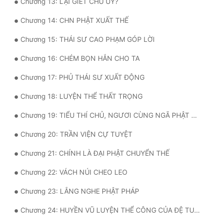
Chương 13: LẠI GIẾT CHU UY?
Tu Chân
Chương 14: CHN PHẬT XUẤT THẾ
Tu Tiên
Chương 15: THÁI SƯ CAO PHẠM GÓP LỜI
Tội Phạm
Chương 16: CHÉM BỌN HẮN CHO TA
Vô Địch
Chương 17: PHỦ THÁI SƯ XUẤT ĐỘNG
Võ Hiệp
Chương 18: LUYỆN THỂ THẤT TRỌNG
Võng Du
Chương 19: TIỂU THÍ CHỦ, NGƯƠI CÙNG NGÃ PHẬT HỮU DUYÊN
Xuyên Không
Chương 20: TRẦN VIỆN CỰ TUYỆT
Xuyên Nhanh
Chương 21: CHÍNH LÀ ĐẠI PHẬT CHUYỂN THẾ
Xuyên Sách
Chương 22: VÁCH NÚI CHEO LEO
Xuyên Thư
Chương 23: LẮNG NGHE PHẬT PHÁP
Điền Văn
Chương 24: HUYỀN VŨ LUYỆN THỂ CÔNG CỦA ĐỆ TU LUYỆN ĐƯỢC THẾ NÀO