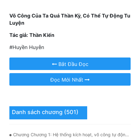
Mưu Mô
Võ Công Của Ta Quá Thần Kỳ, Có Thể Tự Động Tu
Luyện
Mạt Thế
Tác giả: Thần Kiến
Mỹ Thực
#Huyền Huyễn
Ngôn Tình
Ngược
Bắt Đầu Đọc
Nữ Cường
Đọc Mới Nhất
Nữ Phụ
Phong Thủy - Tâm Linh
Danh sách chương (501)
Phương Tây
Phản Phái
Chương Chương 1: Hệ thống kích hoạt, võ công tự động tu luyện
Quan Trường