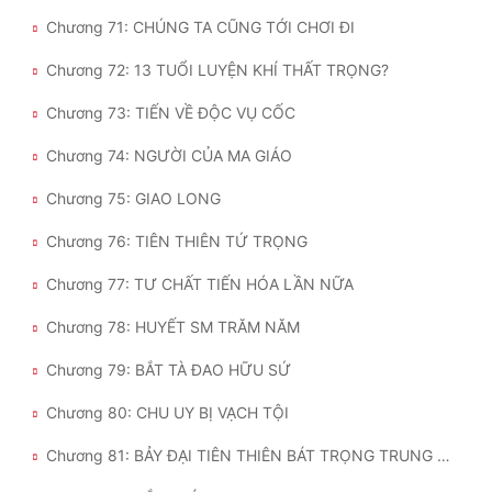
Chương 71: CHÚNG TA CŨNG TỚI CHƠI ĐI
Chương 72: 13 TUỔI LUYỆN KHÍ THẤT TRỌNG?
Chương 73: TIẾN VỀ ĐỘC VỤ CỐC
Chương 74: NGƯỜI CỦA MA GIÁO
Chương 75: GIAO LONG
Chương 76: TIÊN THIÊN TỨ TRỌNG
Chương 77: TƯ CHẤT TIẾN HÓA LẦN NỮA
Chương 78: HUYẾT SM TRĂM NĂM
Chương 79: BẮT TÀ ĐAO HỮU SỨ
Chương 80: CHU UY BỊ VẠCH TỘI
Chương 81: BẢY ĐẠI TIÊN THIÊN BÁT TRỌNG TRUNG KỲ