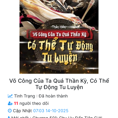
Free
Hậu Cung
Truyện Convert
Truyện Dịch
Truyện Nhập Môn
Truyện ngắn
Xa Lộ Dịch
Võ Công Của Ta Quá Thần Kỳ, Có Thể
Tự Động Tu Luyện
Cung Đấu
Tình Trạng :
Đã hoàn thành
Cạnh Kỹ
11
người theo dõi
Cập Nhật
07:03 14-10-2025
Cổ Tiên Hiệp