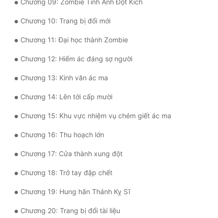
Chương 09: Zombie Tinh Anh Đột Kích
Tu Chân
Chương 10: Trang bị đổi mới
Tu Tiên
Chương 11: Đại học thành Zombie
Tội Phạm
Chương 12: Hiểm ác đáng sợ người
Vô Địch
Chương 13: Kinh văn ác ma
Võ Hiệp
Chương 14: Lên tới cấp mười
Võng Du
Chương 15: Khu vực nhiệm vụ chém giết ác ma
Xuyên Không
Chương 16: Thu hoạch lớn
Xuyên Nhanh
Chương 17: Cửa thành xung đột
Xuyên Sách
Chương 18: Trở tay đập chết
Xuyên Thư
Chương 19: Hung hãn Thánh Kỵ Sĩ
Điền Văn
Chương 20: Trang bị đổi tài liệu