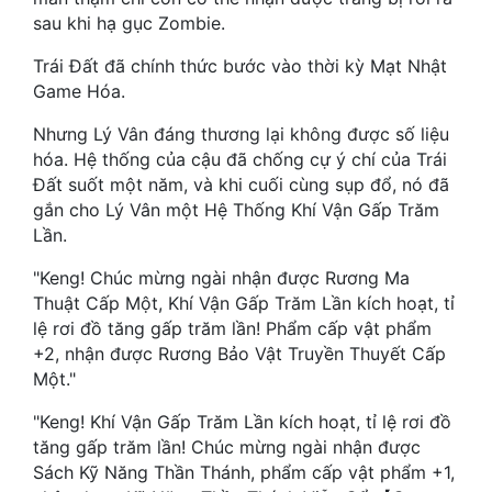
Hài Hước
sau khi hạ gục Zombie.
Hệ Thống
Trái Đất đã chính thức bước vào thời kỳ Mạt Nhật
Game Hóa.
Học Đường
Nhưng Lý Vân đáng thương lại không được số liệu
Khoa Huyễn
hóa. Hệ thống của cậu đã chống cự ý chí của Trái
Đất suốt một năm, và khi cuối cùng sụp đổ, nó đã
Khoa Huyễn Không Gian
gắn cho Lý Vân một Hệ Thống Khí Vận Gấp Trăm
Kinh Dị
Lần.
Kiếm Hiệp
"Keng! Chúc mừng ngài nhận được Rương Ma
Thuật Cấp Một, Khí Vận Gấp Trăm Lần kích hoạt, tỉ
Kỳ Huyễn
lệ rơi đồ tăng gấp trăm lần! Phẩm cấp vật phẩm
+2, nhận được Rương Bảo Vật Truyền Thuyết Cấp
Kỳ Ảo
Một."
Linh Dị
"Keng! Khí Vận Gấp Trăm Lần kích hoạt, tỉ lệ rơi đồ
tăng gấp trăm lần! Chúc mừng ngài nhận được
Làm Giàu
Sách Kỹ Năng Thần Thánh, phẩm cấp vật phẩm +1,
Lịch Sử