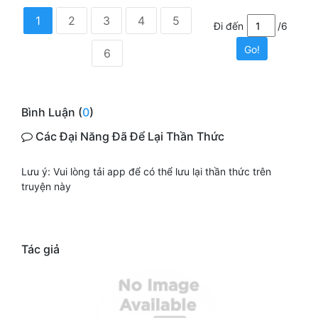
1
2
3
4
5
Đi đến
/6
Go!
6
Bình Luận (
0
)
Các Đại Năng Đã Để Lại Thần Thức
Lưu ý: Vui lòng tải app để có thể lưu lại thần thức trên
truyện này
Tác giả