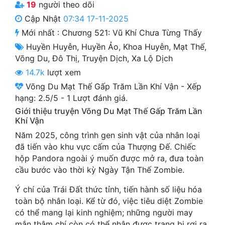
19
người theo dõi
Cổ Đại
Cập Nhật
07:34 17-11-2025
Du Hí
Mới nhất :
Chương 521: Vũ Khí Chưa Từng Thấy
Huyền Huyễn
,
Huyền Ảo
,
Khoa Huyễn
,
Mạt Thế
,
Dã Sử
Võng Du
,
Đô Thị
,
Truyện Dịch
,
Xa Lộ Dịch
Dị Giới
14.7k
lượt xem
Võng Du Mạt Thế Gấp Trăm Lần Khí Vận
-
Xếp
Dị Năng
hạng:
2.5
/
5
-
1
Lượt đánh giá.
Gia Đấu
Giới thiệu truyện Võng Du Mạt Thế Gấp Trăm Lần
Khí Vận
Góc Nhìn Nam
Năm 2025, công trình gen sinh vật của nhân loại
đã tiến vào khu vực cấm của Thượng Đế. Chiếc
Góc Nhìn Nữ
hộp Pandora ngoài ý muốn được mở ra, đưa toàn
Huyền Huyễn
cầu bước vào thời kỳ Ngày Tận Thế Zombie.
Huyền Nghi
Ý chí của Trái Đất thức tỉnh, tiến hành số liệu hóa
toàn bộ nhân loại. Kể từ đó, việc tiêu diệt Zombie
Huyền Ảo
có thể mang lại kinh nghiệm; những người may
mắn thậm chí còn có thể nhận được trang bị rơi ra