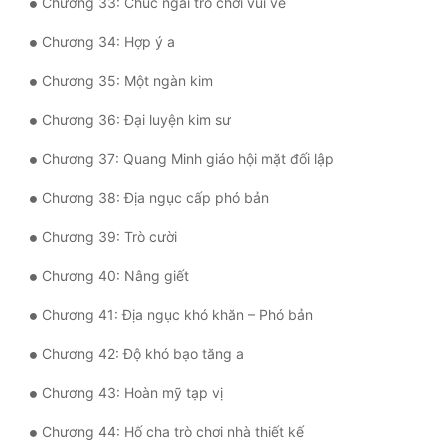
Chương 33: Chúc ngài trò chơi vui vẻ
Đô Thị
Chương 34: Hợp ý a
Đông Phương
Chương 35: Một ngàn kim
Đông Phương Huyền Huyễn
Chương 36: Đại luyện kim sư
Đồng Nhân
Chương 37: Quang Minh giáo hội mặt đối lập
Chương 38: Địa ngục cấp phó bản
Cẩu Đạo Trường Sinh
Chương 39: Trò cười
Ngự Thú
Chương 40: Nâng giết
Truyện Nam
Chương 41: Địa ngục khó khăn – Phó bản
Truyện Nữ
Chương 42: Độ khó bạo tăng a
Vô Địch Lưu
Chương 43: Hoàn mỹ tạp vị
Xây Dựng Thế Lực
Chương 44: Hố cha trò chơi nhà thiết kế
Đam Mỹ