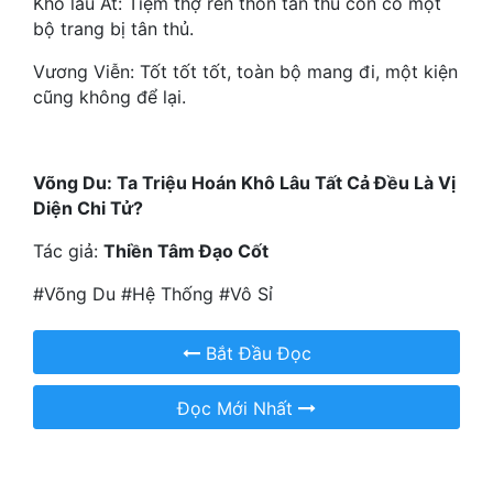
Khô lâu Ất: Tiệm thợ rèn thôn tân thủ còn có một
Hài Hước
bộ trang bị tân thủ.
Hệ Thống
Vương Viễn: Tốt tốt tốt, toàn bộ mang đi, một kiện
Học Đường
cũng không để lại.
Khoa Huyễn
Võng Du: Ta Triệu Hoán Khô Lâu Tất Cả Đều Là Vị
Khoa Huyễn Không Gian
Diện Chi Tử?
Kinh Dị
Tác giả:
Thiền Tâm Đạo Cốt
Kiếm Hiệp
#Võng Du #Hệ Thống #Vô Sỉ
Kỳ Huyễn
Bắt Đầu Đọc
Kỳ Ảo
Linh Dị
Đọc Mới Nhất
Làm Giàu
Lịch Sử