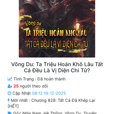
Free
Hậu Cung
Truyện Convert
Truyện Dịch
Truyện Nhập Môn
Truyện ngắn
Võng Du: Ta Triệu Hoán Khô Lâu Tất
Xa Lộ Dịch
Cả Đều Là Vị Diện Chi Tử?
Tình Trạng :
Đã hoàn thành
25
người theo dõi
Cung Đấu
Cập Nhật
08:12 19-12-2025
Cạnh Kỹ
Mới nhất :
Chương 828: Tất Cả Đã Khép Lại
[HẾT]
Cổ Tiên Hiệp
Góc Nhìn Nam
,
Hệ Thống
,
Võng Du
,
Truyện