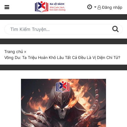
Đăng nhập
Trang
Chủ
Mới
Cập
Nhật
Trang chủ
»
(current)
Võng Du: Ta Triệu Hoán Khô Lâu Tất Cả Đều Là Vị Diện Chi Tử?
BXH
Thể Loại
Tất Cả
Truyện Mới Ra
Hoàn Thành