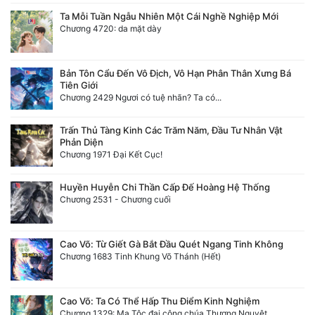
Ta Mỗi Tuần Ngẫu Nhiên Một Cái Nghề Nghiệp Mới
Chương 4720: da mặt dày
Bản Tôn Cẩu Đến Vô Địch, Vô Hạn Phân Thân Xưng Bá
Tiên Giới
Chương 2429 Ngươi có tuệ nhãn? Ta có...
Trấn Thủ Tàng Kinh Các Trăm Năm, Đầu Tư Nhân Vật
Phản Diện
Chương 1971 Đại Kết Cục!
Huyền Huyễn Chi Thần Cấp Đế Hoàng Hệ Thống
Chương 2531 - Chương cuối
Cao Võ: Từ Giết Gà Bắt Đầu Quét Ngang Tinh Không
Chương 1683 Tinh Khung Võ Thánh (Hết)
Cao Võ: Ta Có Thể Hấp Thu Điểm Kinh Nghiệm
Chương 1329: Ma Tộc đại công chúa Thương Nguyệt