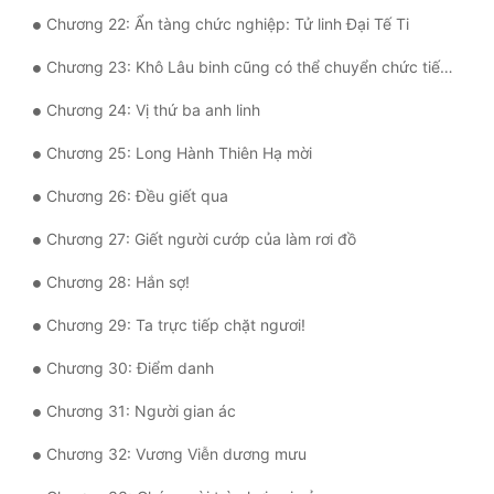
Chương 22: Ẩn tàng chức nghiệp: Tử linh Đại Tế Ti
Tu Chân
Chương 23: Khô Lâu binh cũng có thể chuyển chức tiến giai
Tu Tiên
Chương 24: Vị thứ ba anh linh
Tội Phạm
Chương 25: Long Hành Thiên Hạ mời
Vô Địch
Chương 26: Đều giết qua
Võ Hiệp
Chương 27: Giết người cướp của làm rơi đồ
Võng Du
Chương 28: Hắn sợ!
Xuyên Không
Chương 29: Ta trực tiếp chặt ngươi!
Xuyên Nhanh
Chương 30: Điểm danh
Xuyên Sách
Chương 31: Người gian ác
Xuyên Thư
Chương 32: Vương Viễn dương mưu
Điền Văn