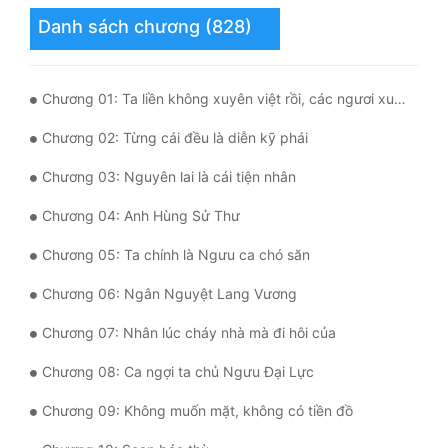
Danh sách chương (828)
Mưu Mô
Mạt Thế
Chương 01: Ta liền không xuyên việt rồi, các ngươi xuyên qua đi.
Mỹ Thực
Chương 02: Từng cái đều là diễn kỹ phái
Ngôn Tình
Chương 03: Nguyên lai là cái tiện nhân
Ngược
Chương 04: Anh Hùng Sử Thư
Nữ Cường
Chương 05: Ta chính là Ngưu ca chó săn
Nữ Phụ
Chương 06: Ngân Nguyệt Lang Vương
Phong Thủy - Tâm Linh
Chương 07: Nhân lúc cháy nhà mà đi hôi của
Phương Tây
Chương 08: Ca ngợi ta chủ Ngưu Đại Lực
Phản Phái
Chương 09: Không muốn mặt, không có tiền đồ
Quan Trường