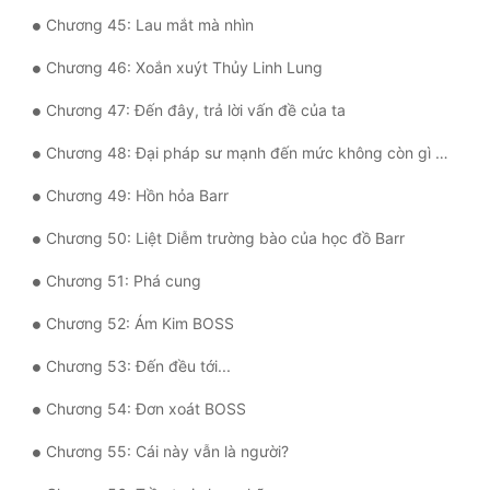
Chương 45: Lau mắt mà nhìn
Đẹp
Chương 46: Xoắn xuýt Thủy Linh Lung
Đẹp Hiệp
Chương 47: Đến đây, trả lời vấn đề của ta
Tính Cách Nhân Vật :
Chương 48: Đại pháp sư mạnh đến mức không còn gì để nói
Cơ Trí
Chương 49: Hồn hỏa Barr
Sát Phạt Quyết Đoán
Chương 50: Liệt Diễm trường bào của học đồ Barr
Vô Sỉ
Chương 51: Phá cung
Điềm Đạm
Chương 52: Ám Kim BOSS
Chương 53: Đến đều tới...
Chương 54: Đơn xoát BOSS
Chương 55: Cái này vẫn là người?