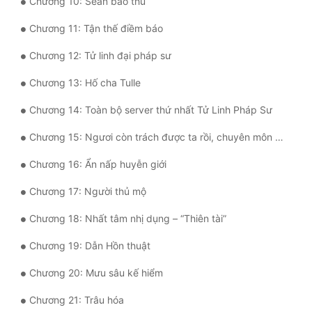
Chương 10: Sean báo thù
Quân Sự
Chương 11: Tận thế điềm báo
Sảng Văn
Chương 12: Tử linh đại pháp sư
Sắc
Chương 13: Hố cha Tulle
Sủng
Chương 14: Toàn bộ server thứ nhất Tử Linh Pháp Sư
Thanh Xuân
Chương 15: Ngươi còn trách được ta rồi, chuyên môn đi tìm cái chết
Tiên Hiệp
Chương 16: Ẩn nấp huyễn giới
Tiểu Thuyết
Chương 17: Người thủ mộ
Trinh Thám
Chương 18: Nhất tâm nhị dụng – “Thiên tài”
Triều Đấu
Chương 19: Dẫn Hồn thuật
Trùng Sinh
Chương 20: Mưu sâu kế hiểm
Trọng Sinh
Chương 21: Trâu hóa