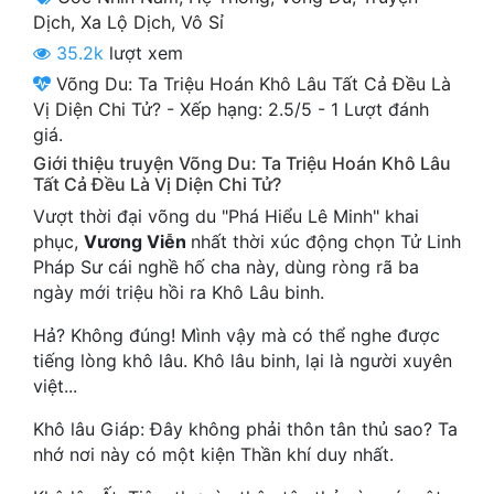
Cổ Đại
Dịch
,
Xa Lộ Dịch
,
Vô Sỉ
35.2k
lượt xem
Du Hí
Võng Du: Ta Triệu Hoán Khô Lâu Tất Cả Đều Là
Dã Sử
Vị Diện Chi Tử?
-
Xếp hạng:
2.5
/
5
-
1
Lượt đánh
giá.
Dị Giới
Giới thiệu truyện Võng Du: Ta Triệu Hoán Khô Lâu
Tất Cả Đều Là Vị Diện Chi Tử?
Dị Năng
Vượt thời đại võng du "Phá Hiểu Lê Minh" khai
Gia Đấu
phục,
Vương Viễn
nhất thời xúc động chọn Tử Linh
Pháp Sư cái nghề hố cha này, dùng ròng rã ba
Góc Nhìn Nam
ngày mới triệu hồi ra Khô Lâu binh.
Góc Nhìn Nữ
Hả? Không đúng! Mình vậy mà có thể nghe được
tiếng lòng khô lâu. Khô lâu binh, lại là người xuyên
Huyền Huyễn
việt...
Huyền Nghi
Khô lâu Giáp: Đây không phải thôn tân thủ sao? Ta
nhớ nơi này có một kiện Thần khí duy nhất.
Huyền Ảo