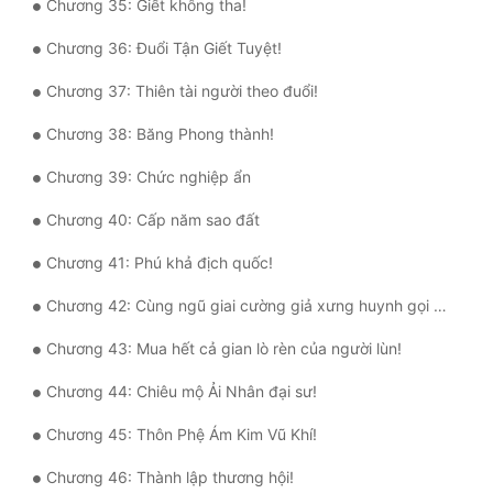
Chương 35: Giết không tha!
Đô Thị
Chương 36: Đuổi Tận Giết Tuyệt!
Đông Phương
Chương 37: Thiên tài người theo đuổi!
Đông Phương Huyền Huyễn
Chương 38: Băng Phong thành!
Đồng Nhân
Chương 39: Chức nghiệp ẩn
Chương 40: Cấp năm sao đất
Cẩu Đạo Trường Sinh
Chương 41: Phú khả địch quốc!
Ngự Thú
Chương 42: Cùng ngũ giai cường giả xưng huynh gọi đệ!
Truyện Nam
Chương 43: Mua hết cả gian lò rèn của người lùn!
Truyện Nữ
Chương 44: Chiêu mộ Ải Nhân đại sư!
Vô Địch Lưu
Chương 45: Thôn Phệ Ám Kim Vũ Khí!
Xây Dựng Thế Lực
Chương 46: Thành lập thương hội!
Đam Mỹ