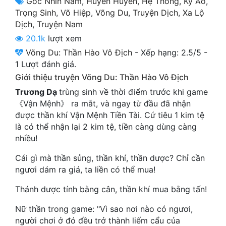
Góc Nhìn Nam
,
Huyền Huyễn
,
Hệ Thống
,
Kỳ Ảo
,
Cổ Đại
Trọng Sinh
,
Võ Hiệp
,
Võng Du
,
Truyện Dịch
,
Xa Lộ
Dịch
,
Truyện Nam
Du Hí
20.1k
lượt xem
Dã Sử
Võng Du: Thần Hào Vô Địch
-
Xếp hạng:
2.5
/
5
-
1
Lượt đánh giá.
Dị Giới
Giới thiệu truyện Võng Du: Thần Hào Vô Địch
Dị Năng
Trương Dạ
trùng sinh về thời điểm trước khi game
《Vận Mệnh》 ra mắt, và ngay từ đầu đã nhận
Gia Đấu
được thần khí Vận Mệnh Tiền Tài. Cứ tiêu 1 kim tệ
là có thể nhận lại 2 kim tệ, tiền càng dùng càng
Góc Nhìn Nam
nhiều!
Góc Nhìn Nữ
Cái gì mà thần sủng, thần khí, thần dược? Chỉ cần
Huyền Huyễn
ngươi dám ra giá, ta liền có thể mua!
Thánh dược tính bằng cân, thần khí mua bằng tấn!
Huyền Nghi
Nữ thần trong game: "Vì sao nơi nào có ngươi,
Huyền Ảo
người chơi ở đó đều trở thành liếm cẩu của