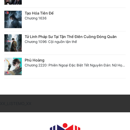
Tạo Hóa Tiên Đế
Chương 1636
Tử Linh Pháp Sư Tại Tận Thế Điên Cuồng Đóng Quân
Chương 1096: Cội nguồn tận thế
Phù Hoàng
Chương 2220: Phiên Ngoại Đặc Biệt Tết Nguyên Đán: Nữ Học Phách và Kẻ Mọt Sách (5)
XX_LISTEMO_XX