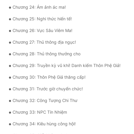
Tu Chân
Chương 24: Ám ảnh ác ma!
Tu Tiên
Chương 25: Nghi thức hiến tế!
Chương 26: Vực Sâu Viêm Ma!
Tội Phạm
Chương 27: Thủ thông địa ngục!
Vô Địch
Chương 28: Thủ thông thưởng cho
Võ Hiệp
Chương 29: Truyền kỳ vũ khí! Danh kiếm Thôn Phệ Giả!
Võng Du
Chương 30: Thôn Phệ Giả thăng cấp!
Xuyên Không
Chương 31: Trước giờ chuyển chức!
Xuyên Nhanh
Chương 32: Công Tượng Chi Thư
Xuyên Sách
Chương 33: NPC Tín Nhiệm
Xuyên Thư
Chương 34: Kiêu hùng công hội!
Điền Văn