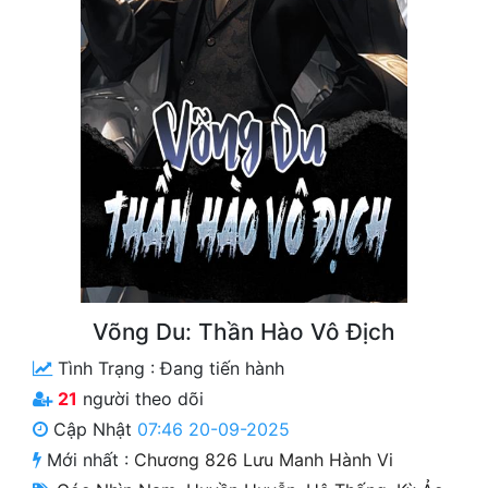
Free
Hậu Cung
Truyện Convert
Truyện Dịch
Truyện Nhập Môn
Truyện ngắn
Xa Lộ Dịch
Võng Du: Thần Hào Vô Địch
Tình Trạng :
Đang tiến hành
Cung Đấu
21
người theo dõi
Cạnh Kỹ
Cập Nhật
07:46 20-09-2025
Mới nhất :
Chương 826 Lưu Manh Hành Vi
Cổ Tiên Hiệp