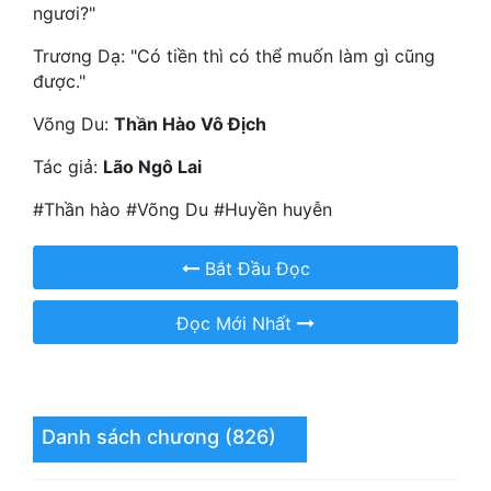
Hài Hước
ngươi?"
Hệ Thống
Trương Dạ: "Có tiền thì có thể muốn làm gì cũng
được."
Học Đường
Võng Du:
Thần Hào Vô Địch
Khoa Huyễn
Tác giả:
Lão Ngô Lai
Khoa Huyễn Không Gian
#Thần hào #Võng Du #Huyền huyễn
Kinh Dị
Bắt Đầu Đọc
Kiếm Hiệp
Kỳ Huyễn
Đọc Mới Nhất
Kỳ Ảo
Linh Dị
Danh sách chương (826)
Làm Giàu
Lịch Sử