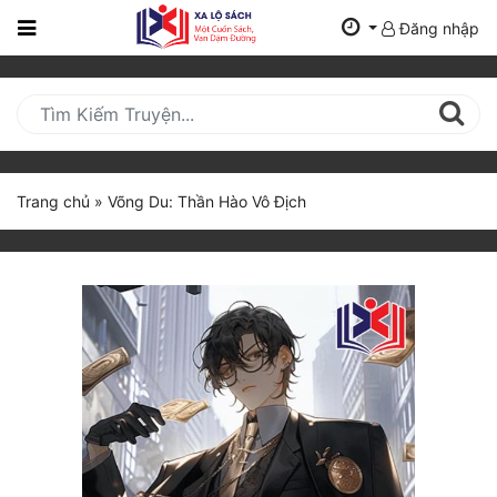
Đăng nhập
Trang
Chủ
Mới
Cập
Nhật
Trang chủ
»
Võng Du: Thần Hào Vô Địch
(current)
BXH
Thể Loại
Tất Cả
Truyện Mới Ra
Hoàn Thành