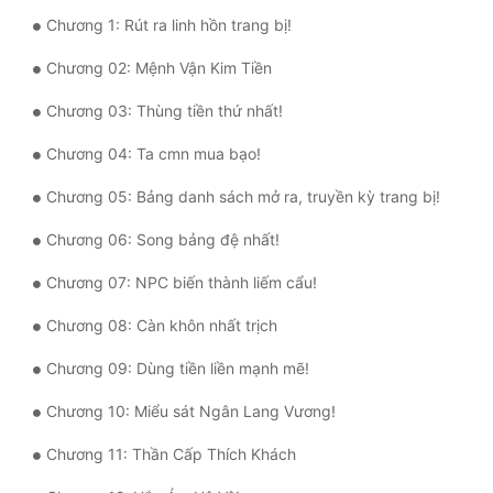
Chương 1: Rút ra linh hồn trang bị!
Mưu Mô
Chương 02: Mệnh Vận Kim Tiền
Mạt Thế
Chương 03: Thùng tiền thứ nhất!
Mỹ Thực
Chương 04: Ta cmn mua bạo!
Ngôn Tình
Chương 05: Bảng danh sách mở ra, truyền kỳ trang bị!
Ngược
Chương 06: Song bảng đệ nhất!
Nữ Cường
Chương 07: NPC biến thành liếm cẩu!
Nữ Phụ
Chương 08: Càn khôn nhất trịch
Phong Thủy - Tâm Linh
Chương 09: Dùng tiền liền mạnh mẽ!
Phương Tây
Chương 10: Miểu sát Ngân Lang Vương!
Phản Phái
Chương 11: Thần Cấp Thích Khách
Quan Trường