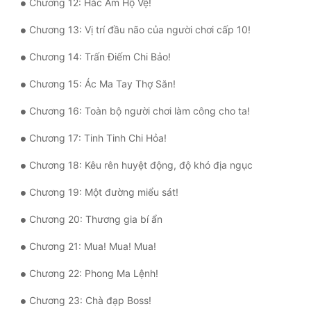
Chương 12: Hắc Ám Hộ Vệ!
Quân Sự
Chương 13: Vị trí đầu não của người chơi cấp 10!
Sảng Văn
Chương 14: Trấn Điếm Chi Bảo!
Sắc
Chương 15: Ác Ma Tay Thợ Săn!
Sủng
Chương 16: Toàn bộ người chơi làm công cho ta!
Thanh Xuân
Chương 17: Tinh Tinh Chi Hỏa!
Tiên Hiệp
Chương 18: Kêu rên huyệt động, độ khó địa ngục
Tiểu Thuyết
Chương 19: Một đường miểu sát!
Trinh Thám
Chương 20: Thương gia bí ẩn
Triều Đấu
Chương 21: Mua! Mua! Mua!
Trùng Sinh
Chương 22: Phong Ma Lệnh!
Trọng Sinh
Chương 23: Chà đạp Boss!